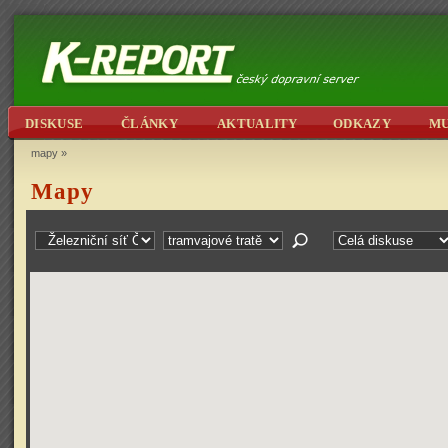
DISKUSE
ČLÁNKY
AKTUALITY
ODKAZY
M
mapy
»
Mapy