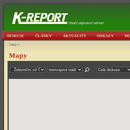
DISKUSE
ČLÁNKY
AKTUALITY
ODKAZY
M
mapy
»
Mapy