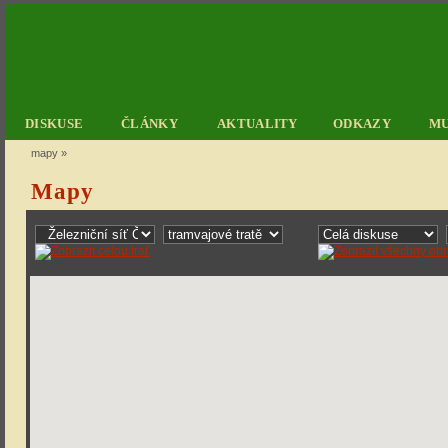
DISKUSE
ČLÁNKY
AKTUALITY
ODKAZY
M
mapy
»
Mapy