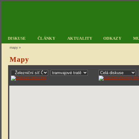
DISKUSE
ČLÁNKY
AKTUALITY
ODKAZY
M
mapy
»
Mapy