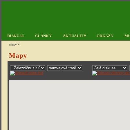
DISKUSE
ČLÁNKY
AKTUALITY
ODKAZY
M
mapy
»
Mapy