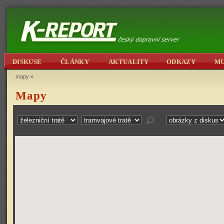
DISKUSE
ČLÁNKY
AKTUALITY
ODKAZY
M
mapy
»
Mapy