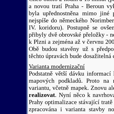
a novou tratí Praha - Beroun vy
byla upřednostněna mimo jiné
nejspíše do německého Norimberk
IV. koridoru). Postupně se ovš
přibyly dvě obrovské přeložky - 
k Plzni a zejména až v červnu 200
Obě budou stavěny už s předpo
těchto úpravách bude dosažitelná 
Varianta modernizační
Podstatně větší dávku informací
mapových podkladů. Proto na ná
variantu, včetně mapek. Znovu a
realizovat
. Nyní něco k navrhov
Prahy optimalizace stávající trat
zpracována i varianta stavby n