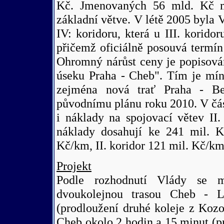
Kč. Jmenovaných 56 mld. Kč m
základní větve. V létě 2005 byla V
IV: koridoru, která u III. korid
přičemž oficiálně posouvá termí
Ohromný nárůst ceny je popisová
úseku Praha - Cheb". Tím je míně
zejména nová trať Praha - Be
původnímu plánu roku 2010. V část
i náklady na spojovací větev II.
náklady dosahují ke 241 mil. Kč
Kč/km, II. koridor 121 mil. Kč/km
Projekt
Podle rozhodnutí Vlády se
dvoukolejnou trasou Cheb - 
(prodloužení druhé koleje z Koz
Cheb okolo 2 hodin a 15 minut (p