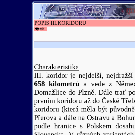
POPIS III.KORIDORU
zpět
Charakteristika
III. koridor je nejdelší, nejdraž
658 kilometrů
a vede z Němec
Domažlice do Plzně. Dále trať p
prvním koridoru až do České Třeb
koridoru (která měla být původně
Přerova a dále na Ostravu a Bohum
podle hranice s Polskem dosahu
Slovenska. V různých variantách