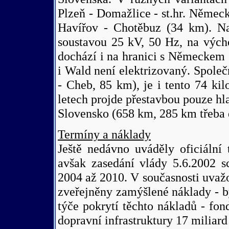
Plzeň - Domažlice - st.hr. Němec
Havířov - Chotěbuz (34 km). Na
soustavou 25 kV, 50 Hz, na vých
dochází i na hranici s Německem 
i Wald není elektrizovaný. Společn
- Cheb, 85 km), je i tento 74 ki
letech projde přestavbou pouze h
Slovensko (658 km, 285 km třeba 
Termíny a náklady
Ještě nedávno uváděly oficiální
avšak zasedání vlády 5.6.2002 s
2004 až 2010. V současnosti uvaž
zveřejněny zamýšlené náklady - b
týče pokrytí těchto nákladů - fon
dopravní infrastruktury 17 miliar