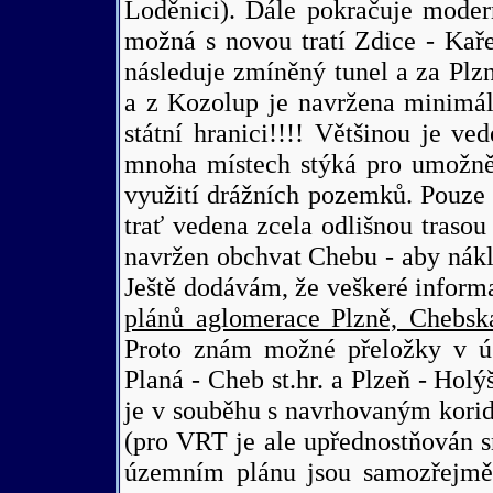
Loděnici). Dále pokračuje moder
možná s novou tratí Zdice - Kař
následuje zmíněný tunel a za Plz
a z Kozolup je navržena minimá
státní hranici!!!! Většinou je ved
mnoha místech stýká pro umožněn
využití drážních pozemků. Pouze
trať vedena zcela odlišnou traso
navržen obchvat Chebu - aby nákla
Ještě dodávám, že veškeré inform
plánů aglomerace Plzně, Chebsk
Proto znám možné přeložky v ús
Planá - Cheb st.hr. a Plzeň - Hol
je v souběhu s navrhovaným kori
(pro VRT je ale upřednostňován 
územním plánu jsou samozřejmě 