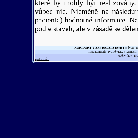
které by mohly být realizovány.
vůbec nic. Nicméně na následují
pacienta) hodnotné informace. N
podle staveb, ale v zásadě se děl
KORIDORY V SR
|
DALŠÍ STAVBY
||
úvod
|
h
mapa koridorů
|
rychlé vlaky
| rychlosti
oběhy řady:
150
zpět vzhůru