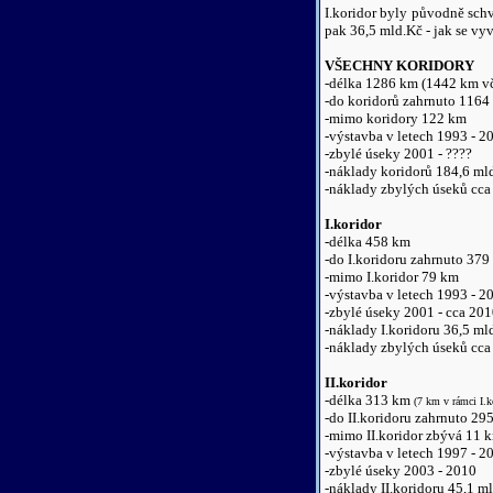
I.koridor byly původně schv
pak 36,5 mld.Kč - jak se vyv
VŠECHNY KORIDORY
-délka 1286 km (1442 km v
-do koridorů zahrnuto 1164
-mimo koridory 122 km
-výstavba v letech 1993 - 2
-zbylé úseky 2001 - ????
-náklady koridorů 184,6 ml
-náklady zbylých úseků cca
I.koridor
-délka 458 km
-do I.koridoru zahrnuto 379
-mimo I.koridor 79 km
-výstavba v letech 1993 - 2
-zbylé úseky 2001 - cca 20
-náklady I.koridoru 36,5 ml
-náklady zbylých úseků cca
II.koridor
-délka 313 km
(7 km v rámci I.k
-do II.koridoru zahrnuto 2
-mimo II.koridor zbývá 11
-výstavba v letech 1997 - 2
-zbylé úseky 2003 - 2010
-náklady II.koridoru 45,1 m