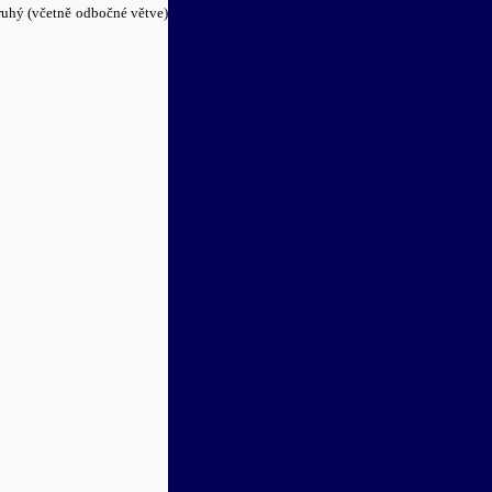
druhý (včetně odbočné větve)