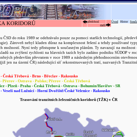
předchozí
Úvod
Histor
Souč
KA KORIDORŮ
další
i u ČSD do roku 1989 se odehrávalo pouze za pomoci starších technologií, předevš
logie). Zároveň nebyl kladen důraz na komplexnost řešení a tehdy používané typy 
ých možností. Nyní tedy přistupme k současným plánům. Ty navazují na možnost 
kladů na zvýšení rychlosti na hlavních tazích bylo zadáno podniku SÚDOP v ro
íčiněných především převratem v roce 1989 a následným přehodnocením otevřenost
již jen na území ČR) následující síť rekonstruovaných tratí, nazvaných Tranzitní
 - Česká Třebová - Brno - Břeclav - Rakousko
- Přerov - Ostrava - Polsko; Přerov - Česká Třebová
ce - Plzeň - Praha - Česká Třebová - Ostrava - Bohumín/Havířov - SR
 - Veselí nad Lužnicí - Horní Dvořiště/České Velenice - Rakousko
Trasování tranzitních železničních koridorů (TŽK) v ČR