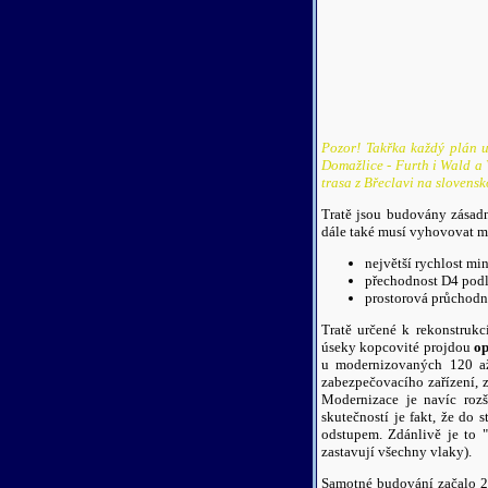
Pozor! Takřka každý plán uv
Domažlice - Furth i Wald a
trasa z Břeclavi na slovens
Tratě jsou budovány zásadn
dále také musí vyhovovat
největší rychlost m
přechodnost D4 podl
prostorová průchodn
Tratě určené k rekonstruk
úseky kopcovité projdou
op
u modernizovaných 120 až
zabezpečovacího zařízení, z
Modernizace je navíc rozš
skutečností je fakt, že do 
odstupem. Zdánlivě je to 
zastavují všechny vlaky).
Samotné budování začalo 2.