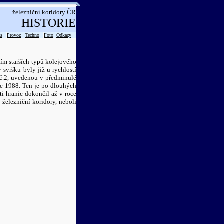
železniční koridory ČR
HISTORIE
as
Provoz
Techno
Foto
Odkazy
ím starších typů kolejového
svršku byly již u rychlostí
č.2, uvedenou v předminulé
ce 1988. Ten je po dlouhých
i hranic dokončil až v roce
 železniční koridory, neboli