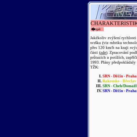
CHARAKTERISTI
zpět
Jakékoliv zvýšení rychlost
svršku (viz rubriku techno
přes 120 km/h na kraji sv
části (
zde
). Zpracování pod
průtazích a potížích, zapř
1993. Plány předpokládaly (
TŽK:
SRN - Děčín - Praha
Rakousko - Břeclav 
SRN - Cheb/Domažli
SRN - Děčín - Praha