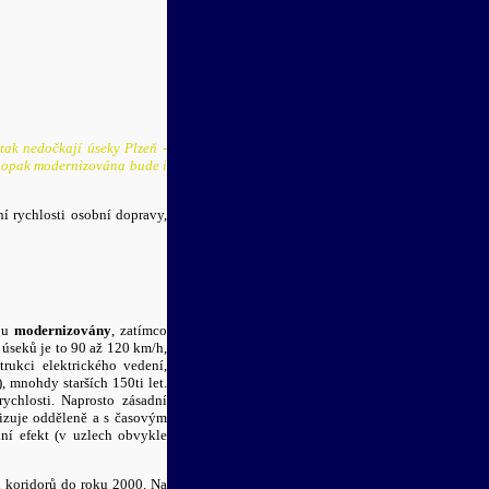
 tak nedočkají úseky Plzeň -
Naopak modernizována bude i
í rychlosti osobní dopravy,
dou
modernizovány
, zatímco
 úseků je to 90 až 120 km/h,
ukci elektrického vedení,
, mnohdy starších 150ti let.
ychlosti. Naprosto zásadní
alizuje odděleně a s časovým
ní efekt (v uzlech obvykle
h koridorů do roku 2000. Na