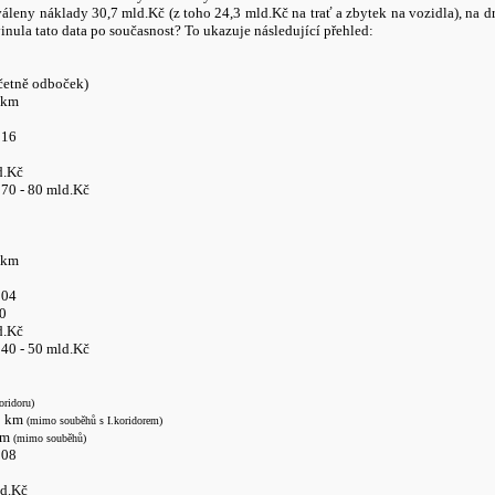
áleny náklady 30,7 mld.Kč (z toho 24,3 mld.Kč na trať a zbytek na vozidla), na 
inula tato data po současnost? To ukazuje následující přehled:
četně odboček)
 km
016
d.Kč
 70 - 80 mld.Kč
 km
004
10
d.Kč
 40 - 50 mld.Kč
oridoru)
95 km
(mimo souběhů s I.koridorem)
 km
(mimo souběhů)
008
ld.Kč