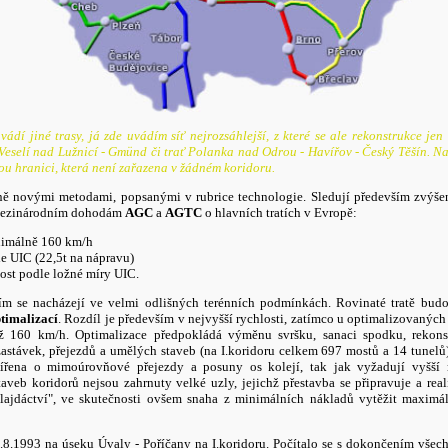
ádí jiné trasy, já zde uvádím síť nejrozsáhlejší, z které se ale rekonstrukce jen
 Veselí nad Lužnicí - Gmünd či trať Polanka nad Odrou - Havířov - Český Těšín. 
kou hranici, která není zařazena v žádném koridoru.
ě novými metodami, popsanými v rubrice technologie. Sledují především zvýšen
 mezinárodním dohodám
AGC
a
AGTC
o hlavních tratích v Evropě:
inimálně 160 km/h
e UIC (22,5t na nápravu)
ost podle ložné míry UIC.
cím se nacházejí ve velmi odlišných terénních podmínkách. Rovinaté tratě bu
timalizací
. Rozdíl je především v nejvyšší rychlosti, zatímco u optimalizovaných
 160 km/h. Optimalizace předpokládá výměnu svršku, sanaci spodku, rekonstr
astávek, přejezdů a umělých staveb (na I.koridoru celkem 697 mostů a 14 tunelů)
ířena o mimoúrovňové přejezdy a posuny os kolejí, tak jak vyžadují vyšší r
staveb koridorů nejsou zahrnuty velké uzly, jejichž přestavba se připravuje a re
"lajdáctví", ve skutečnosti ovšem snaha z minimálních nákladů vytěžit maximál
8.1993 na úseku Úvaly - Poříčany na I.koridoru. Počítalo se s dokončením všec