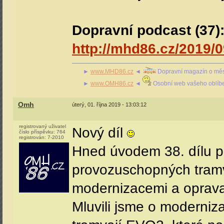
Dopravní podcast (37)
http://mhd86.cz/2019/
►
www.MHD86.cz
◄
Dopravní magazín o měs
►
www.OMH86.cz
◄
Osobní web vašeho oblíb
Omh
úterý, 01. října 2019 - 13:03:12
registrovaný uživatel
Nový díl
číslo příspěvku:
764
registrován:
7-2010
Hned úvodem 38. dílu pr
provozuschopných tramva
modernizacemi a oprava
Mluvili jsme o moderniz