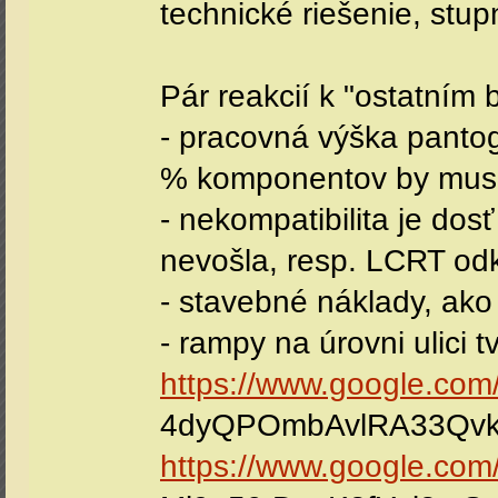
technické riešenie, stup
Pár reakcií k "ostatním
- pracovná výška pantog
% komponentov by musel
- nekompatibilita je do
nevošla, resp. LCRT odkl
- stavebné náklady, ako
- rampy na úrovni ulici
https://www.google.com
4dyQPOmbAvlRA33QvkP
https://www.google.co