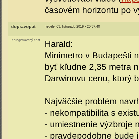
časovém horizontu po v
dopravopat
neděle, 03. listopadu 2019 - 20:37:40
neregistrovaný host
Harald:
Minimetro v Budapešti n
byť kľudne 2,35 metra n
Darwinovu cenu, ktorý 
Najväčšie problém nav
- nekompatibilita s exi
- umiestnenie výzbroje 
- pravdepodobne bude iba