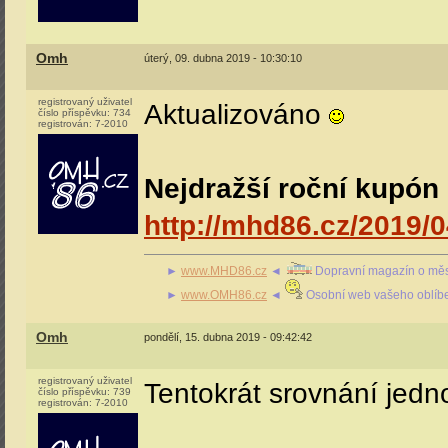
Omh
úterý, 09. dubna 2019 - 10:30:10
registrovaný uživatel
Aktualizováno
číslo příspěvku:
734
registrován:
7-2010
Nejdražší roční kupón 
http://mhd86.cz/2019/0
►
www.MHD86.cz
◄
Dopravní magazín o měs
►
www.OMH86.cz
◄
Osobní web vašeho oblíb
Omh
pondělí, 15. dubna 2019 - 09:42:42
registrovaný uživatel
Tentokrát srovnání jed
číslo příspěvku:
739
registrován:
7-2010