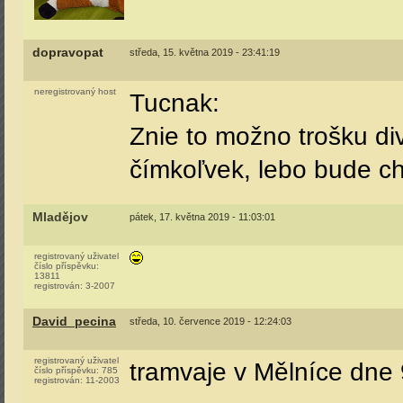
dopravopat
středa, 15. května 2019 - 23:41:19
neregistrovaný host
Tucnak:
Znie to možno trošku div
čímkoľvek, lebo bude c
Mladějov
pátek, 17. května 2019 - 11:03:01
registrovaný uživatel
číslo příspěvku:
13811
registrován:
3-2007
David_pecina
středa, 10. července 2019 - 12:24:03
registrovaný uživatel
tramvaje v Mělníce dne
číslo příspěvku:
785
registrován:
11-2003