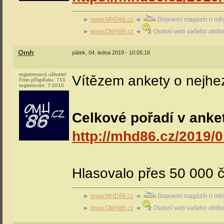
►
www.MHD86.cz
◄
Dopravní magazín o měs
►
www.OMH86.cz
◄
Osobní web vašeho oblíb
Omh
pátek, 04. ledna 2019 - 10:05:18
registrovaný uživatel
Vítězem ankety o nejhez
číslo příspěvku:
710
registrován:
7-2010
Celkové pořadí v anke
http://mhd86.cz/2019/0
Hlasovalo přes 50 000 č
►
www.MHD86.cz
◄
Dopravní magazín o měs
►
www.OMH86.cz
◄
Osobní web vašeho oblíb