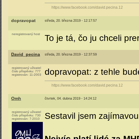
https://www.facebook.com/david.pecina.12
dopravopat
středa, 20. března 2019 - 12:17:57
neregistrovaný host
To je tá, čo ju chceli 
David_pecina
středa, 20. března 2019 - 12:37:59
registrovaný uživatel
dopravopat: z tehle bud
číslo příspěvku:
777
registrován:
11-2003
https://www.facebook.com/david.pecina.12
Omh
čtvrtek, 04. dubna 2019 - 14:24:12
registrovaný uživatel
Sestavil jsem zajímavou 
číslo příspěvku:
730
registrován:
7-2010
Nejvíc platí lidé za M