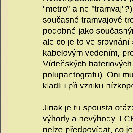
"metro" a ne "tramvaj"?).
současné tramvajové trol
podobné jako současným
ale co je to ve srovnán
kabelovým vedením, prot
Vídeňských bateriových 
polupantografu). Oni mu
kladli i při vzniku nízk
Jinak je tu spousta otá
výhody a nevýhody. LCR
nelze předpovídat, co j