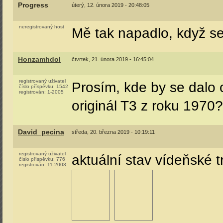
Progress
úterý, 12. února 2019 - 20:48:05
neregistrovaný host
Mě tak napadlo, když se
Honzamhdol
čtvrtek, 21. února 2019 - 16:45:04
registrovaný uživatel
Prosím, kde by se dalo
číslo příspěvku:
1542
registrován:
1-2005
originál T3 z roku 1970
David_pecina
středa, 20. března 2019 - 10:19:11
registrovaný uživatel
aktuální stav vídeňské 
číslo příspěvku:
776
registrován:
11-2003