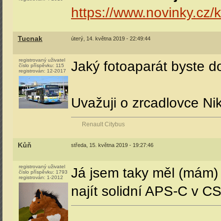
https://www.novinky.cz/
Tucnak
úterý, 14. května 2019 - 22:49:44
registrovaný uživatel
Jaký fotoaparát byste d
číslo příspěvku:
115
registrován:
12-2017
Uvažuji o zrcadlovce Nik
Renault Citybus
Kůň
středa, 15. května 2019 - 19:27:46
registrovaný uživatel
Já jsem taky měl (mám) z
číslo příspěvku:
1793
registrován:
1-2012
najít solidní APS-C v CS