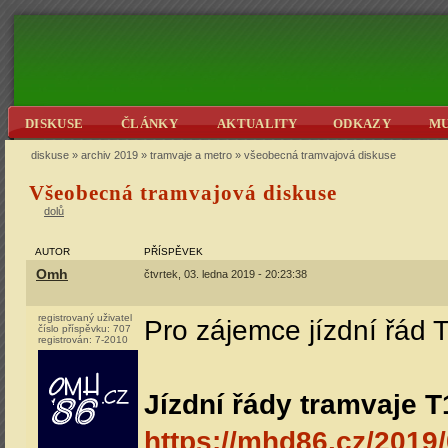
DISKUSE
ČLÁNKY
AKTUALITY
ODKAZY
M
diskuse
»
archiv 2019
»
tramvaje a metro
» všeobecná tramvajová diskuse
Všeobecná tramvajová diskuse
dolů
AUTOR
PŘÍSPĚVEK
Omh
čtvrtek, 03. ledna 2019 - 20:23:38
registrovaný uživatel
Pro zájemce jízdní řád T
číslo příspěvku:
707
registrován:
7-2010
Jízdní řády tramvaje T1
https://mhd86.cz/2019/0