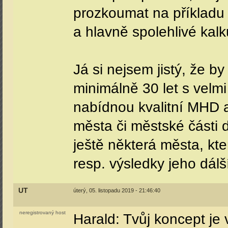
prozkoumat na příkladu r
a hlavně spolehlivé kalk
Já si nejsem jistý, že b
minimálně 30 let s velm
nabídnou kvalitní MHD 
města či městské části 
ještě některá města, kt
resp. výsledky jeho dál
UT
úterý, 05. listopadu 2019 - 21:46:40
neregistrovaný host
Harald: Tvůj koncept je