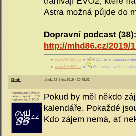
tramvají EVO2, které na
Astra možná půjde do m
Dopravní podcast (38)
http://mhd86.cz/2019/1
►
www.MHD86.cz
◄
Dopravní magazín o měs
►
www.OMH86.cz
◄
Osobní web vašeho oblíb
Omh
pátek, 18. října 2019 - 10:48:01
registrovaný uživatel
Pokud by měl někdo záj
číslo příspěvku:
770
registrován:
7-2010
kalendáře. Pokaždé jso
Kdo zájem nemá, ať ne