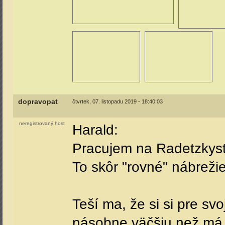
dopravopat
čtvrtek, 07. listopadu 2019 - 18:40:03
neregistrovaný host
Harald:
Pracujem na Radetzkyst
To skôr "rovné" nábrežie
Teší ma, že si si pre sv
násobne väčšiu než má Br