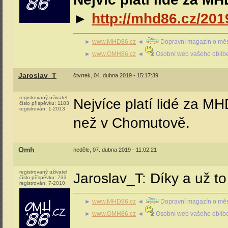
►
http://mhd86.cz/201
►
www.MHD86.cz
◄
Dopravní magazín o měs
►
www.OMH86.cz
◄
Osobní web vašeho oblíb
Jaroslav_T
čtvrtek, 04. dubna 2019 - 15:17:39
registrovaný uživatel
Nejvíce platí lidé za MHD
číslo příspěvku:
1183
registrován:
1-2013
než v Chomutově.
Omh
neděle, 07. dubna 2019 - 11:02:21
registrovaný uživatel
Jaroslav_T: Díky a už 
číslo příspěvku:
733
registrován:
7-2010
►
www.MHD86.cz
◄
Dopravní magazín o měs
►
www.OMH86.cz
◄
Osobní web vašeho oblíb