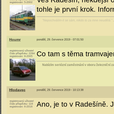
registrován:
5-2002
tohle je první krok. I
"Nepochválím-li se sám, nikdo to za mne neudělá."
Houmr
pondělí, 29. července 2019 - 07:01:50
registrovaný uživatel
Co tam s těma tramvaje
číslo příspěvku:
2294
registrován:
9-2005
Nabízím seriózní zaměstnání v oboru železniční za
Hlodavec
pondělí, 29. července 2019 - 10:13:38
registrovaný uživatel
Ano, je to v Radešíně. 
číslo příspěvku:
116
registrován:
6-2016