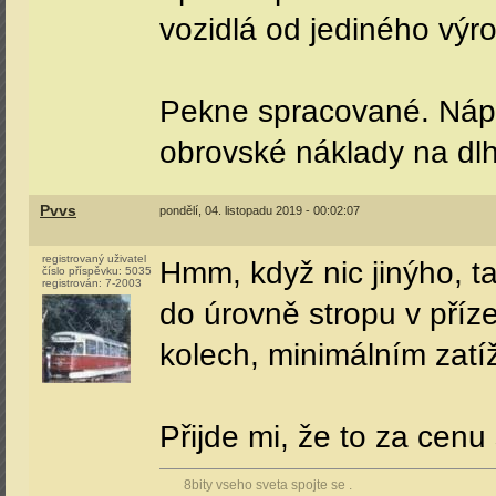
vozidlá od jediného výr
Pekne spracované. Nápad
obrovské náklady na dl
Pvvs
pondělí, 04. listopadu 2019 - 00:02:07
registrovaný uživatel
Hmm, když nic jinýho, t
číslo příspěvku:
5035
registrován:
7-2003
do úrovně stropu v příz
kolech, minimálním zatí
Přijde mi, že to za cenu
8bity vseho sveta spojte se .