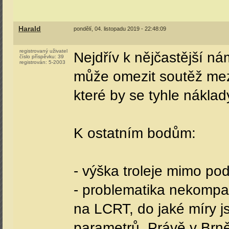
Harald
pondělí, 04. listopadu 2019 - 22:48:09
registrovaný uživatel
Nejdřív k nějčastější ná
číslo příspěvku:
39
registrován:
5-2003
může omezit soutěž mezi
které by se tyhle náklad
K ostatním bodům:
- výška troleje mimo po
- problematika nekompat
na LCRT, do jaké míry j
parametrů. Právě v Brně