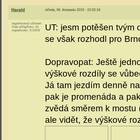
Harald
středa, 06. listopadu 2019 - 22:02:16
registrovaný uživatel
UT: jesm potěšen tvým o
číslo příspěvku:
41
registrován:
5-2003
se však rozhodl pro Brno
Dopravopat: Ještě jedno
výškové rozdíly se vůbe
Já tam jezdím denně na 
pak je promenáda a pak 
zvědá směrem k mostu (a
ale vidět, že výškové ro