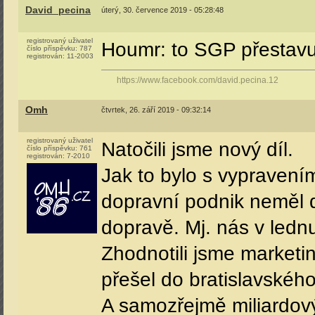
David_pecina
úterý, 30. července 2019 - 05:28:48
registrovaný uživatel
Houmr: to SGP přestavuj
číslo příspěvku:
787
registrován:
11-2003
https://www.facebook.com/david.pecina.12
Omh
čtvrtek, 26. září 2019 - 09:32:14
registrovaný uživatel
Natočili jsme nový díl.
číslo příspěvku:
761
registrován:
7-2010
Jak to bylo s vypravení
dopravní podnik neměl d
dopravě. Mj. nás v lednu
Zhodnotili jsme marketi
přešel do bratislavskéh
A samozřejmě miliardový