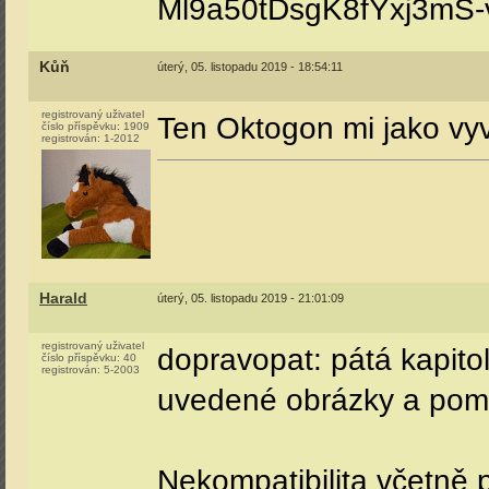
Ml9a50tDsgK8fYxj3mS-
Kůň
úterý, 05. listopadu 2019 - 18:54:11
registrovaný uživatel
Ten Oktogon mi jako vy
číslo příspěvku:
1909
registrován:
1-2012
Harald
úterý, 05. listopadu 2019 - 21:01:09
registrovaný uživatel
dopravopat: pátá kapito
číslo příspěvku:
40
registrován:
5-2003
uvedené obrázky a pomě
Nekompatibilita včetně p