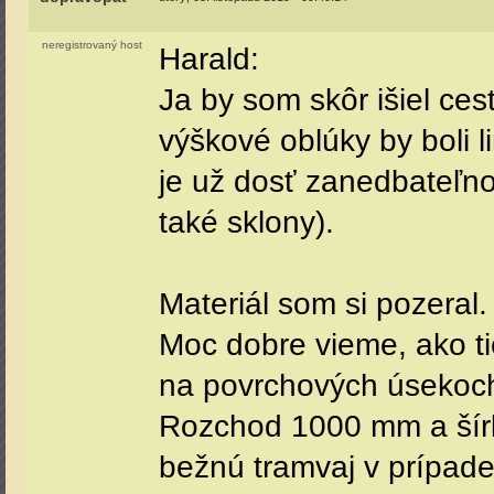
neregistrovaný host
Harald:
Ja by som skôr išiel ce
výškové oblúky by boli l
je už dosť zanedbateľno
také sklony).
Materiál som si pozeral
Moc dobre vieme, ako ti
na povrchových úsekoch.
Rozchod 1000 mm a šírk
bežnú tramvaj v prípade