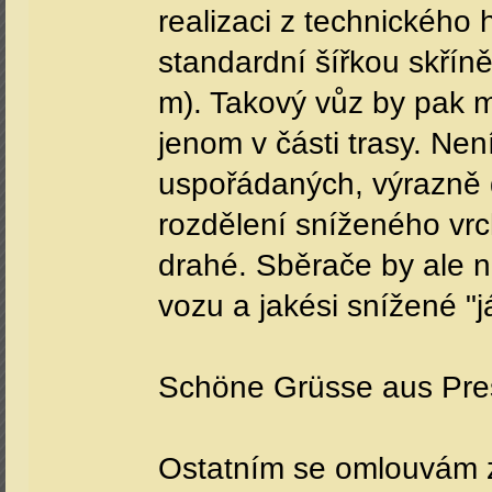
realizaci z technického 
standardní šířkou skřín
m). Takový vůz by pak m
jenom v části trasy. Ne
uspořádaných, výrazně d
rozdělení sníženého vrch
drahé. Sběrače by ale 
vozu a jakési snížené "
Schöne Grüsse aus Pre
Ostatním se omlouvám 