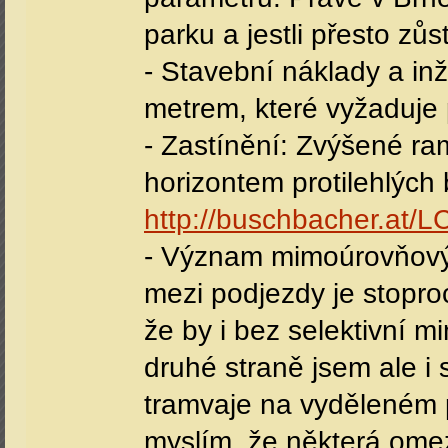
parku a jestli přesto zů
- Stavební náklady a in
metrem, které vyžaduje 
- Zastínění: Zvýšené ra
horizontem protilehlých
http://buschbacher.at/L
- Význam mimoúrovňových
mezi podjezdy je stopro
že by i bez selektivní 
druhé straně jsem ale i 
tramvaje na vyděleném p
myslím, že některá omeze