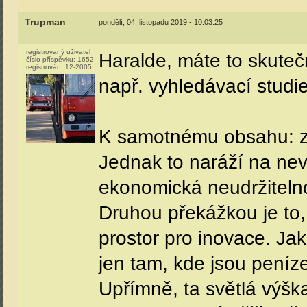
Trupman
pondělí, 04. listopadu 2019 - 10:03:25
registrovaný uživatel
Haralde, máte to skuteč
číslo příspěvku:
1652
registrován:
12-2005
např. vyhledávací studie
K samotnému obsahu: zd
Jednak to naráží na nev
ekonomická neudržiteln
Druhou překážkou je to,
prostor pro inovace. Jak
jen tam, kde jsou peníze
Upřímně, ta světlá výška 