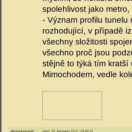
spolehlivost jako metro
- Význam profilu tunelu 
rozhodující, v případě 
všechny složitosti spo
všechno proč jsou podzem
stějně to týká tím krat
Mimochodem, vedle kolej
dopravopat
úterý, 05. listopadu 2019 - 09:49:14