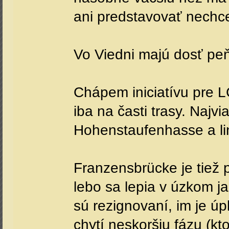
ani predstavovať nechc
Vo Viedni majú dosť peň
Chápem iniciatívu pre L
iba na časti trasy. Naj
Hohenstaufenhasse a lin
Franzensbrücke je tiež 
lebo sa lepia v úzkom ja
sú rezignovaní, im je úp
chytí neskoršiu fázu (kt