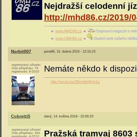
Nejdražší celodenní j
http://mhd86.cz/2019/
►
www.MHD86.cz
◄
Dopravní magazín o měs
►
www.OMH86.cz
◄
Osobní web vašeho oblíb
Norbit007
pondělí, 15. dubna 2019 - 13:15:23
registrovaný uživatel
Nemáte někdo k dispozici
číslo příspěvku:
76
registrován:
8-2010
http://youtu.be/ZBnh6bWyA1o
Cobretti5
úterý, 14. května 2019 - 22:00:23
registrovaný uživatel
Pražská tramvaj 8603 s
číslo příspěvku:
393
registrován:
4-2010