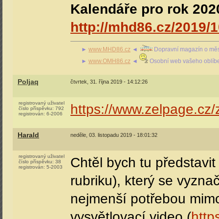
Kalendáře pro rok 2020
http://mhd86.cz/2019/1
►
www.MHD86.cz
◄
Dopravní magazín o měs
►
www.OMH86.cz
◄
Osobní web vašeho oblíb
Poljaq
čtvrtek, 31. října 2019 - 14:12:26
registrovaný uživatel
https://www.zelpage.cz
číslo příspěvku:
792
registrován:
6-2006
Harald
neděle, 03. listopadu 2019 - 18:01:32
registrovaný uživatel
Chtěl bych tu představi
číslo příspěvku:
38
registrován:
5-2003
rubriku), který se vyzn
nejmenší potřebou mimo
vysvětlovací video (
http