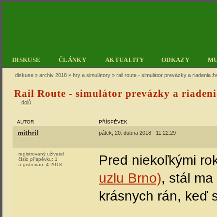
DISKUSE
ČLÁNKY
AKTUALITY
ODKAZY
M
diskuse
»
archiv 2018
»
hry a simulátory
» rail route - simulátor prevázky a riadenia 
Rail Route - simulátor prevázky a riadeni
dolů
AUTOR
PŘÍSPĚVEK
mithril
pátek, 20. dubna 2018 - 11:22:29
registrovaný uživatel
Pred niekoľkými ro
číslo příspěvku:
1
registrován:
4-2018
uzlu Brno)
, stál m
krásnych rán, keď s