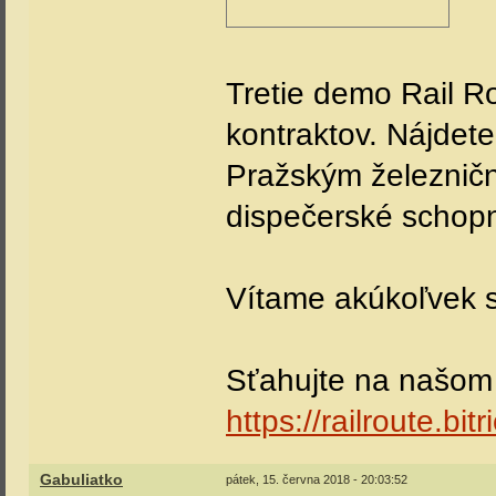
Tretie demo Rail R
kontraktov. Nájdet
Pražským železničn
dispečerské schopn
Vítame akúkoľvek 
Sťahujte na našom
https://railroute.bi
Gabuliatko
pátek, 15. června 2018 - 20:03:52