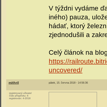
V týždni vydáme ďa
iného) pauza, ulože
hádať, ktorý želez
zjednodušili a zakres
Celý článok na blo
https://railroute.bi
uncovered/
mithril
pátek, 15. června 2018 - 14:56:36
registrovaný uživatel
číslo příspěvku:
6
registrován:
4-2018