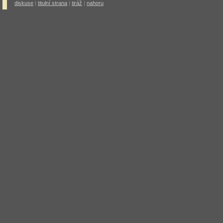
diskuse
|
titulní strana
|
tiráž
|
nahoru