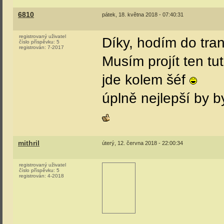
6810
pátek, 18. května 2018 - 07:40:31
registrovaný uživatel
Díky, hodím do tran
číslo příspěvku:
5
registrován:
7-2017
Musím projít ten tu
jde kolem šéf
úplně nejlepší by b
mithril
úterý, 12. června 2018 - 22:00:34
registrovaný uživatel
číslo příspěvku:
5
registrován:
4-2018