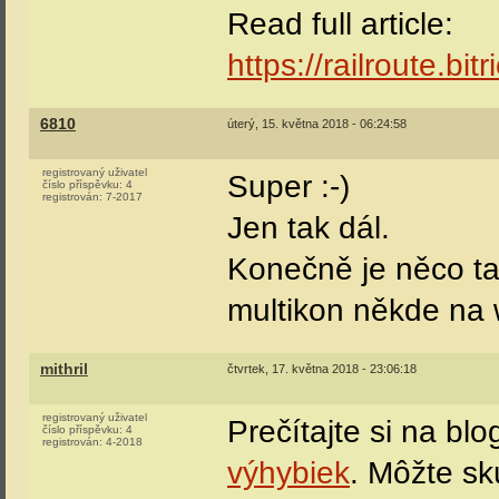
Read full article:
https://railroute.bi
6810
úterý, 15. května 2018 - 06:24:58
registrovaný uživatel
Super :-)
číslo příspěvku:
4
registrován:
7-2017
Jen tak dál.
Konečně je něco ta
multikon někde na 
mithril
čtvrtek, 17. května 2018 - 23:06:18
registrovaný uživatel
Prečítajte si na bl
číslo příspěvku:
4
registrován:
4-2018
výhybiek
. Môžte sk