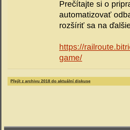
Prečítajte si o pri
automatizovať odba
rozšíriť sa na ďalš
https://railroute.bi
game/
Přejít z archivu 2018 do aktuální diskuse