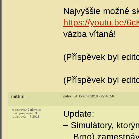
Najvyššie možné sk
https://youtu.be/
väzba vítaná!
(Příspěvek byl edit
(Příspěvek byl edit
mithril
pátek, 04. května 2018 - 22:46:56
registrovaný uživatel
Update:
číslo příspěvku:
3
registrován:
4-2018
– Simulátory, ktorý
... Brno) zamestná