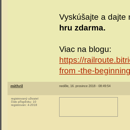
Vyskúšajte a dajte
hru zdarma.
Viac na blogu:
https://railroute.bi
from -the-beginning
mithril
neděle, 16. prosince 2018 - 08:49:54
registrovaný uživatel
číslo příspěvku:
10
registrován:
4-2018