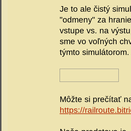
Je to ale čistý simu
"odmeny" za hranie
vstupe vs. na výst
sme vo voľných chví
týmto simulátorom. 
Môžte si prečítať 
https://railroute.bitr