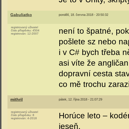
Gabuliatko
pondělí, 18. června 2018 - 20:50:32
registrovaný uživatel
není to špatné, pok
číslo příspěvku:
4504
registrován:
12-2007
pošlete sz nebo na
i v C# bych třeba 
asi víte že angliča
dopravní cesta stav
co mě trochu zarazi
mithril
pátek, 12. října 2018 - 21:07:29
registrovaný uživatel
Horúce leto – kodé
číslo příspěvku:
8
registrován:
4-2018
jeseň.