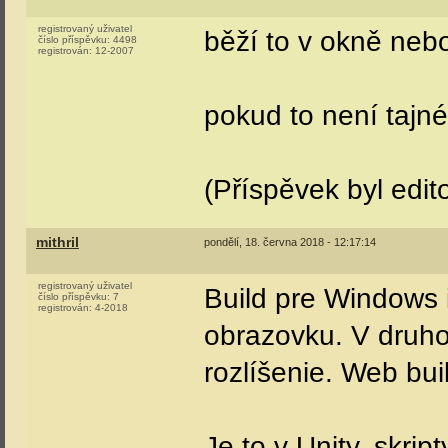
registrovaný uživatel
běží to v okně neb
číslo příspěvku:
4498
registrován:
12-2007
pokud to není tajné
(Příspěvek byl edit
mithril
pondělí, 18. června 2018 - 12:17:14
registrovaný uživatel
Build pre Windows 
číslo příspěvku:
7
registrován:
4-2018
obrazovku. V druh
rozlíšenie. Web bu
Je to v Unity, skrip