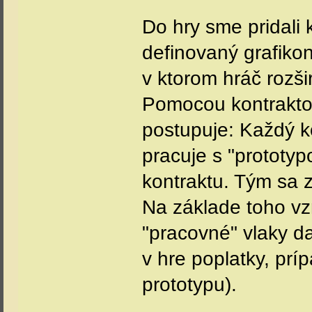
Do hry sme pridali 
definovaný grafiko
v ktorom hráč rozši
Pomocou kontraktov
postupuje: Každý ko
pracuje s "prototy
kontraktu. Tým sa 
Na základe toho vz
"pracovné" vlaky d
v hre poplatky, prí
prototypu).