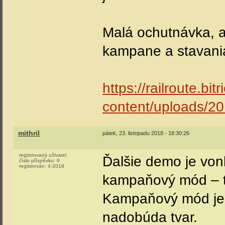
Malá ochutnávka, 
kampane a stavani
https://railroute.bit
content/uploads/201
mithril
pátek, 23. listopadu 2018 - 18:30:26
registrovaný uživatel
Ďalšie demo je vo
číslo příspěvku:
9
registrován:
4-2018
kampaňový mód – to
Kampaňový mód je z
nadobúda tvar.