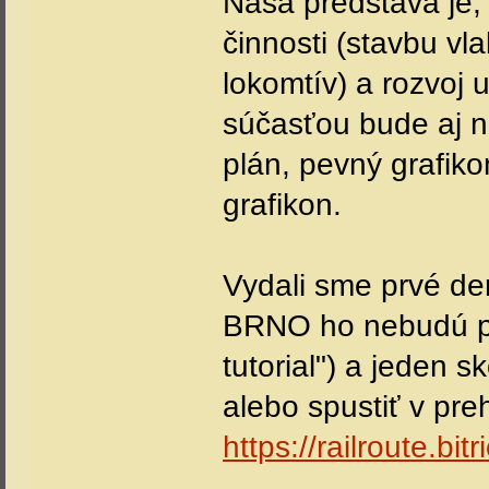
Naša predstava je,
činnosti (stavbu vl
lokomtív) a rozvoj u
súčasťou bude aj n
plán, pevný grafiko
grafikon.
Vydali sme prvé dem
BRNO ho nebudú po
tutorial") a jeden 
alebo spustiť v pre
https://railroute.bi