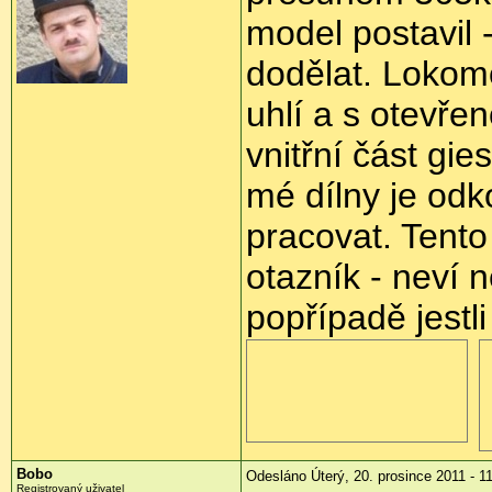
model postavil 
dodělat. Lokomo
uhlí a s otevře
vnitřní část gi
mé dílny je od
pracovat. Tento
otazník - neví n
popřípadě jestl
Bobo
Odesláno Úterý, 20. prosince 2011 - 1
Registrovaný uživatel