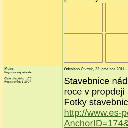
Mdes
Odesláno Čtvrtek, 22. prosince 2011 -
Registrovaný uživatel
Stavebnice nád
Číslo příspěvku:
170
Registrován:
1-2007
roce v propdeji
Fotky stavebnic
http://www.es-
AnchorID=174