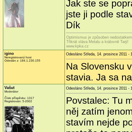
Jak ste se popr
jste ji podle st
Dík
Optimismus je způsoben nedostatkem 
Třikrát sláva Metalu a královně Tarji!
www.kpka.cz
igino
Odesláno Středa, 14. prosince 2011 - 
Neregistrovaný host
Odeslán z:
194.1.230.155
Na Slovensku v
stavia. Ja sa n
Vašut
Odesláno Středa, 14. prosince 2011 - 
Moderátor
Povstalec: Tu 
Číslo příspěvku:
1317
Registrován:
5-2002
něj zatím jenom
stavím nejde po