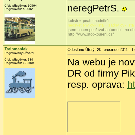
neregPetrS.
Číslo příspěvku:
10564
Registrován:
5-2002
kolisti = piráti chodníků
neosvětlený cyklista = žádný cyklista
jsem nucen používat automobil. na ch
http://www.stopkoureni.cz/
Trainmaniak
Odesláno Úterý, 20. prosince 2011 - 1
Registrovaný uživatel
Na webu je nov
Číslo příspěvku:
189
Registrován:
12-2006
DR od firmy Pi
resp. oprava:
h