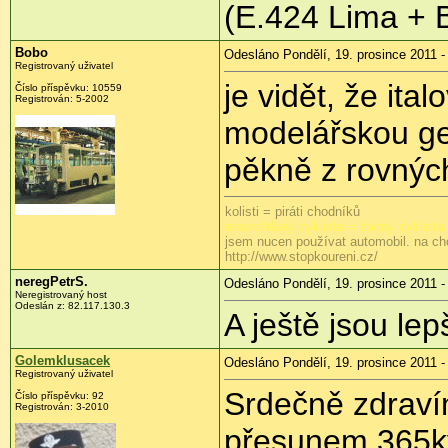
(E.424 Lima + B
Bobo
Odesláno Pondělí, 19. prosince 2011 -
Registrovaný uživatel
je vidět, že ita
Číslo příspěvku:
10559
Registrován:
5-2002
modelářskou gen
pěkně z rovnýc
kolisti = piráti chodníků
neosvětlený cyklista = žádný cyklista
jsem nucen používat automobil. na ch
http://www.stopkoureni.cz/
neregPetrS.
Odesláno Pondělí, 19. prosince 2011 -
Neregistrovaný host
Odeslán z:
82.117.130.3
A ještě jsou le
Golemklusacek
Odesláno Pondělí, 19. prosince 2011 -
Registrovaný uživatel
Srdečně zdraví
Číslo příspěvku:
92
Registrován:
3-2010
přesunem 365ky 