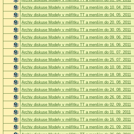
Archiv diskuse Modely v měřítku TT a menším do 10. 04. 2011
Archiv diskuse Modely v měřítku TT a menším do 04. 05. 2011
Archiv diskuse Modely v měřítku TT a menším do 20. 05. 2011
Archiv diskuse Modely v měřítku TT a menším do 30. 05. 2011
Archiv diskuse Modely v měřítku TT a menším do 09. 06. 2011
Archiv diskuse Modely v měřítku TT a menším do 16. 06. 2011
Archiv diskuse Modely v měřítku TT a menším do 01. 07. 2011
Archiv diskuse Modely v měřítku TT a menším do 25. 07. 2011
Archiv diskuse Modely v měřítku TT a menším do 10. 08. 2011
Archiv diskuse Modely v měřítku TT a menším do 18. 08. 2011
Archiv diskuse Modely v měřítku TT a menším do 21. 08. 2011
Archiv diskuse Modely v měřítku TT a menším do 24. 08. 2011
Archiv diskuse Modely v měřítku TT a menším do 26. 08. 2011
Archiv diskuse Modely v měřítku TT a menším do 02. 09. 2011
Archiv diskuse Modely v měřítku TT a menším do 11. 09. 2011
Archiv diskuse Modely v měřítku TT a menším do 16. 09. 2011
Archiv diskuse Modely v měřítku TT a menším do 21. 09. 2011