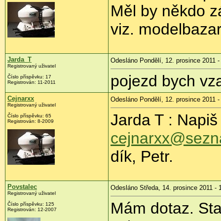
Měl by někdo z
viz. modelbazar
Jarda_T
Odesláno Pondělí, 12. prosince 2011 -
Registrovaný uživatel
pojezd bych vza
Číslo příspěvku:
17
Registrován:
11-2011
Cejnarxx
Odesláno Pondělí, 12. prosince 2011 -
Registrovaný uživatel
Jarda T : Napiš
Číslo příspěvku:
65
Registrován:
8-2009
cejnarxx@sezn
dík, Petr.
Povstalec
Odesláno Středa, 14. prosince 2011 - 
Registrovaný uživatel
Mám dotaz. Sta
Číslo příspěvku:
125
Registrován:
12-2007