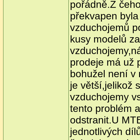
pořádně.Z čeho
překvapen byla
vzduchojemů po
kusy modelů z
vzduchojemy,nás
prodeje má už
bohužel není v 
je větší,jeliko
vzduchojemy vsa
tento problém a
odstranit.U MT
jednotlivých dí