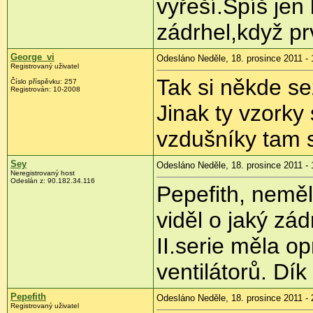
vyřeší.Spíš jen
zádrhel,když pr
George_vi
Odesláno Neděle, 18. prosince 2011 - 
Registrovaný uživatel
Tak si někde s
Číslo příspěvku:
257
Registrován:
10-2008
Jinak ty vzork
vzdušníky tam si
Sey
Odesláno Neděle, 18. prosince 2011 - 
Neregistrovaný host
Odeslán z:
90.182.34.116
Pepefith, neměl
viděl o jaký zá
II.serie měla op
ventilátorů. Dík
Pepefith
Odesláno Neděle, 18. prosince 2011 - 
Registrovaný uživatel