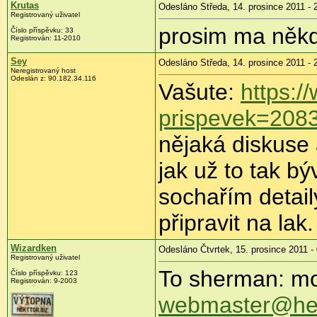
Krutas
Odesláno Středa, 14. prosince 2011 - 
Registrovaný uživatel
prosim ma někdo
Číslo příspěvku:
33
Registrován:
11-2010
Sey
Odesláno Středa, 14. prosince 2011 - 
Neregistrovaný host
Odeslán z:
90.182.34.116
Vašute:
https:/
prispevek=208
nějaká diskuse
jak už to tak bý
sochařím detail
připravit na lak
Wizardken
Odesláno Čtvrtek, 15. prosince 2011 -
Registrovaný uživatel
To sherman: moh
Číslo příspěvku:
123
Registrován:
9-2003
webmaster@hek