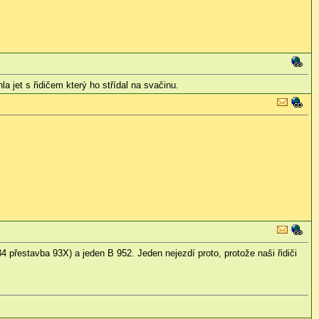
 jet s řidičem který ho střídal na svačinu.
 přestavba 93X) a jeden B 952. Jeden nejezdí proto, protože naši řidiči