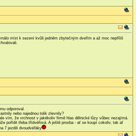
, málo míst k sezení kvůli jedněm zbytečným dveřím a až moc nepříliš
hvalovali.
omu odporoval.
stnily nebo najednou tolik zlevnily?
ale vím, že vrchnost v jakékoliv firmě hlas dělnické lůzy vůbec nezajímá.
pořídit třeba třídvéřová. A ještě prosba - ať se koupí cokoliv, tak ať
na 7 jezdili dvoudvéřáky