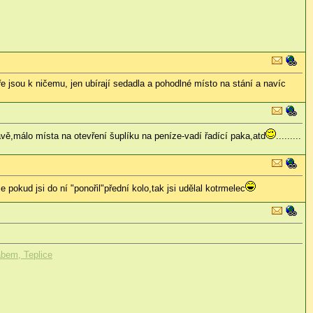
 jsou k ničemu, jen ubírají sedadla a pohodlné místo na stání a navíc
lavě,málo místa na otevření šuplíku na peníze-vadí řadící paka,atd
.........
 pokud jsi do ní "ponořil"přední kolo,tak jsi udělal kotrmelec
abem, Teplice