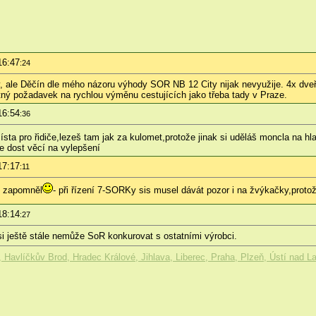
16:47
:24
 ale Děčín dle mého názoru výhody SOR NB 12 City nijak nevyužije. 4x dveře
tný požadavek na rychlou výměnu cestujících jako třeba tady v Praze.
16:54
:36
ísta pro řidiče,lezeš tam jak za kulomet,protože jinak si uděláš moncla na h
je dost věcí na vylepšení
17:17
:11
m zapomněl
- při řízení 7-SORKy sis musel dávát pozor i na žvýkačky,protože
18:14
:27
i ještě stále nemůže SoR konkurovat s ostatními výrobci.
Havlíčkův Brod, Hradec Králové, Jihlava, Liberec, Praha, Plzeň, Ústí nad L