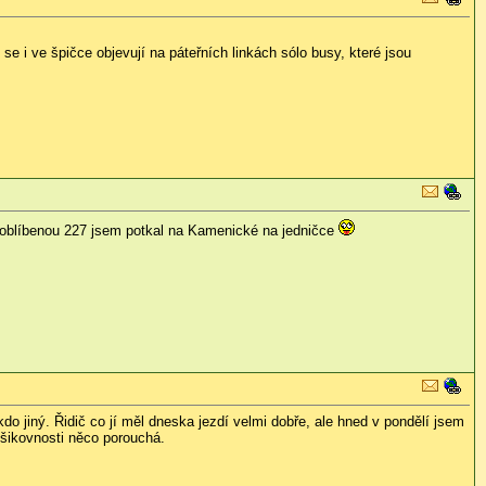
e i ve špičce objevují na páteřních linkách sólo busy, které jsou
ě oblíbenou 227 jsem potkal na Kamenické na jedničce
kdo jiný. Řidič co jí měl dneska jezdí velmi dobře, ale hned v pondělí jsem
ešikovnosti něco porouchá.