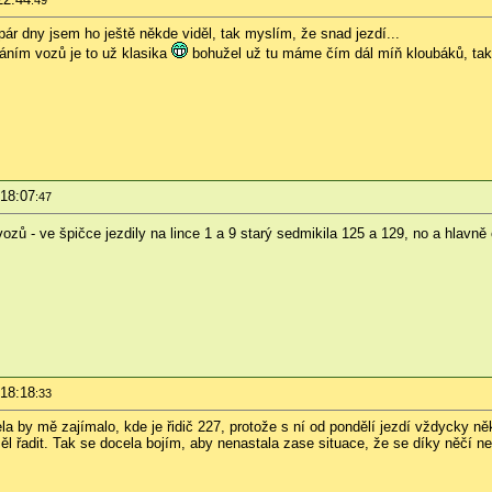
pár dny jsem ho ještě někde viděl, tak myslím, že snad jezdí...
áním vozů je to už klasika
bohužel už tu máme čím dál míň kloubáků, tak s
 18:07
:47
zů - ve špičce jezdily na lince 1 a 9 starý sedmikila 125 a 129, no a hlavn
 18:18
:33
ela by mě zajímalo, kde je řidič 227, protože s ní od pondělí jezdí vždycky ně
ěl řadit. Tak se docela bojím, aby nenastala zase situace, že se díky něčí n