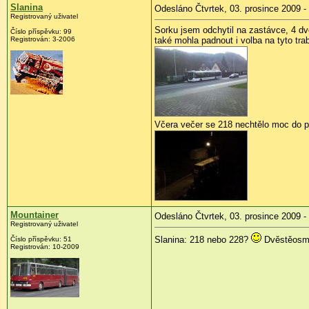
Slanina
Odesláno Čtvrtek, 03. prosince 2009 -
Registrovaný uživatel
Sorku jsem odchytil na zastávce, 4 d
Číslo příspěvku:
99
Registrován:
3-2006
také mohla padnout i volba na tyto tra
Včera večer se 218 nechtělo moc do pr
Mountainer
Odesláno Čtvrtek, 03. prosince 2009 -
Registrovaný uživatel
Slanina: 218 nebo 228?
Dvěstěosmná
Číslo příspěvku:
51
Registrován:
10-2009