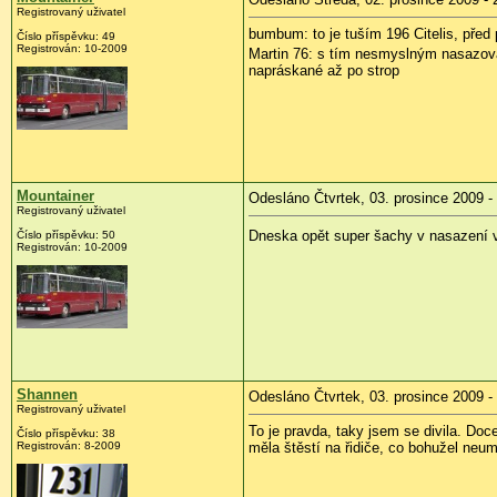
Registrovaný uživatel
bumbum: to je tuším 196 Citelis, před 
Číslo příspěvku:
49
Registrován:
10-2009
Martin 76: s tím nesmyslným nasazov
napráskané až po strop
Mountainer
Odesláno Čtvrtek, 03. prosince 2009 -
Registrovaný uživatel
Dneska opět super šachy v nasazení vo
Číslo příspěvku:
50
Registrován:
10-2009
Shannen
Odesláno Čtvrtek, 03. prosince 2009 -
Registrovaný uživatel
To je pravda, taky jsem se divila. Doc
Číslo příspěvku:
38
Registrován:
8-2009
měla štěstí na řidiče, co bohužel neum