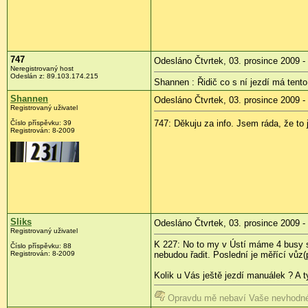
747
Odesláno Čtvrtek, 03. prosince 2009 -
Neregistrovaný host
Odeslán z:
89.103.174.215
Shannen : Řidič co s ní jezdí má tento
Shannen
Odesláno Čtvrtek, 03. prosince 2009 -
Registrovaný uživatel
747: Děkuju za info. Jsem ráda, že to 
Číslo příspěvku:
39
Registrován:
8-2009
Sliks
Odesláno Čtvrtek, 03. prosince 2009 -
Registrovaný uživatel
K 227: No to my v Ústí máme 4 busy s 
Číslo příspěvku:
88
Registrován:
8-2009
nebudou řadit. Poslední je měřící vůz(
Kolik u Vás ještě jezdí manuálek ? A ty
Opravdu mě nebaví Vaše nevhodné