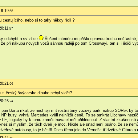
19:19
:55
 cestujícího, nebo si to taky někdy řídil ?
20:11
:57
y odchytit a svízt se
Řešení interiéru mi přišlo opravdu trochu nešťastné
e při nákupu nových vozů sáhnou raději po tom Crosswayi, ten si i řidiči vyc
20:21
:06
bus český švýcarsko dlouho nebyl vidět?
20:25
:24
ž pan Bárta říkal, že nechtějí mít roztříštěný vozový park, nákup SORek by t
 NP busy, vyhrál Mercedes kvůli nejnížší ceně. To se tenkrát Libchavy nezúča
y LE, logicky by k tomu zaměstnavatel měl přihlédnout. Z vlastní zkušenosti 
něž si myslím, že těch dveří je moc. Nikde ale snad není psáno, že se nemůže 
éřové autobusy, to je běs!!! Dnes třeba jelo do Verneřic třídvéřové Citaro a 
22:44
:49