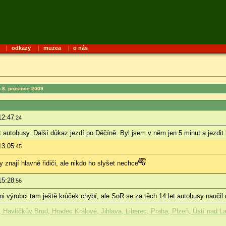
|
odkazy
|
muzea
|
o nás
 8. prosince 2009
12:47
:24
utobusy. Další důkaz jezdí po Děčíně. Byl jsem v něm jen 5 minut a jezdit 
13:05
:45
 znají hlavně řidiči, ale nikdo ho slyšet nechce
15:28
:56
i výrobci tam ještě krůček chybí, ale SoR se za těch 14 let autobusy naučil 
Havlíčkův Brod, Hradec Králové, Jihlava, Liberec, Praha, Plzeň, Ústí nad L