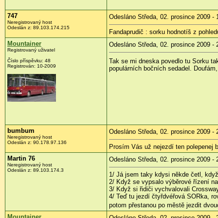
747
Odesláno Středa, 02. prosince 2009 - 
Neregistrovaný host
Odeslán z:
89.103.174.215
Fandaprudič : sorku hodnotíš z pohledu
Mountainer
Odesláno Středa, 02. prosince 2009 - 
Registrovaný uživatel
Tak se mi dneska povedlo tu Sorku tak
Číslo příspěvku:
48
Registrován:
10-2009
populárních bočních sedadel. Doufám, ž
bumbum
Odesláno Středa, 02. prosince 2009 - 
Neregistrovaný host
Odeslán z:
90.178.97.136
Prosím Vás už nejezdí ten polepenej 
Martin 76
Odesláno Středa, 02. prosince 2009 - 
Neregistrovaný host
Odeslán z:
89.103.174.3
1/ Já jsem taky kdysi někde četl, kdy
2/ Když se vypsalo výběrové řízení na
3/ Když si řidiči vychvalovali Crosswa
4/ Teď tu jezdí čtyřdvéřová SORka, rov
potom přestanou po městě jezdit dvoudv
Mountainer
Odesláno Středa, 02. prosince 2009 - 