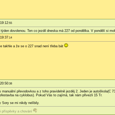
 19:12
:55
 týden dovolenou. Ten co jezdil dneska má 227 od pondělka. V pondělí si mohla
 19:37
:14
je takhle a že se o 227 snad není třeba bát
 20:50
:38
manuální převodovkou a z toho pravidelně jezděj 2. Jeden je autoškola(C 734
přestavba na cyklobus). Pokud Vás to zajímá, tak nám přivezli 15 Tr.
 Sory se mi nikdy nelíbily.
 příspěvky a chování