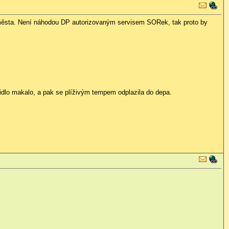
ší města. Není náhodou DP autorizovaným servisem SORek, tak proto by
zidlo makalo, a pak se plíživým tempem odplazila do depa.