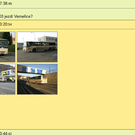
7:38
:49
03 jezdí Verneřice?
0:20
:54
0:44
:42