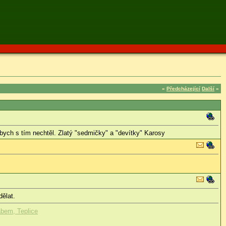
«
Předcházející
Další
»
bych s tím nechtěl. Zlatý "sedmičky" a "devítky" Karosy
dělat.
abem, Teplice