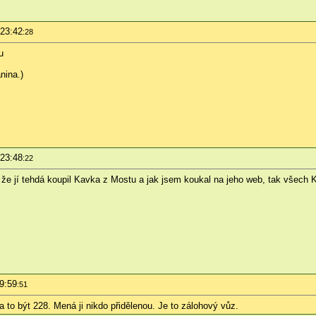
 23:42
:28
u
nina.)
 23:48
:22
 že jí tehdá koupil Kavka z Mostu a jak jsem koukal na jeho web, tak všech K
9:59
:51
a to být 228. Mená ji nikdo přidělenou. Je to zálohový vůz.