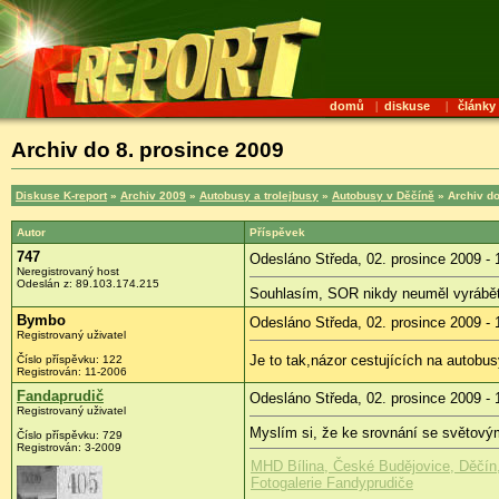
domů
|
diskuse
|
články
Archiv do 8. prosince 2009
Diskuse K-report
»
Archiv 2009
»
Autobusy a trolejbusy
»
Autobusy v Děčíně
» Archiv do
Autor
Příspěvek
747
Odesláno Středa, 02. prosince 2009 - 
Neregistrovaný host
Odeslán z:
89.103.174.215
Souhlasím, SOR nikdy neuměl vyrábět a
Bymbo
Odesláno Středa, 02. prosince 2009 - 
Registrovaný uživatel
Je to tak,názor cestujících na autobusy
Číslo příspěvku:
122
Registrován:
11-2006
Fandaprudič
Odesláno Středa, 02. prosince 2009 - 
Registrovaný uživatel
Myslím si, že ke srovnání se světovým
Číslo příspěvku:
729
Registrován:
3-2009
MHD Bílina, České Budějovice, Děčín, 
Fotogalerie Fandyprudiče