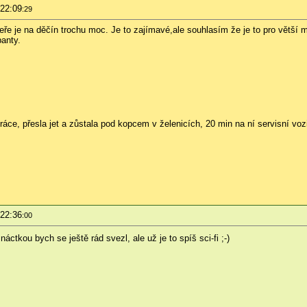
 22:09
:29
veře je na děčín trochu moc. Je to zajímavé,ale souhlasím že je to pro vět
banty.
áce, přesla jet a zůstala pod kopcem v želenicích, 20 min na ní servisní vo
 22:36
:00
ctkou bych se ještě rád svezl, ale už je to spíš sci-fi ;-)