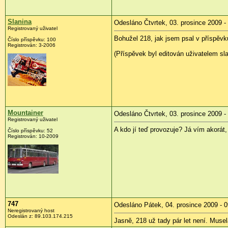
Slanina
Odesláno Čtvrtek, 03. prosince 2009 -
Registrovaný uživatel
Bohužel 218, jak jsem psal v příspěvk
Číslo příspěvku:
100
Registrován:
3-2006
(Příspěvek byl editován uživatelem sla
Mountainer
Odesláno Čtvrtek, 03. prosince 2009 -
Registrovaný uživatel
A kdo jí teď provozuje? Já vím akorát,
Číslo příspěvku:
52
Registrován:
10-2009
747
Odesláno Pátek, 04. prosince 2009 - 0
Neregistrovaný host
Odeslán z:
89.103.174.215
Jasně, 218 už tady pár let není. Musel