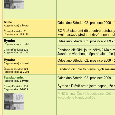
Milbi
Odesláno Středa, 02. prosince 2009 - 
Registrovaný uživatel
SOR už sice umí dělat dobré autobusy,
Číslo příspěvku:
21
Registrován:
11-2009
kvůli nástupu předními dveřmi není nu
Bymbo
Odesláno Středa, 02. prosince 2009 - 
Registrovaný uživatel
Fandaprudič:Řidil jsi to někdy? Málo m
Číslo příspěvku:
123
Registrován:
11-2006
Jasně,ne všechno je špatně,ale stále 
Bymbo
Odesláno Středa, 02. prosince 2009 - 
Registrovaný uživatel
Fandaprudič: No to hlavní bych mále
Číslo příspěvku:
124
Registrován:
11-2006
Fandaprudič
Odesláno Středa, 02. prosince 2009 - 
Registrovaný uživatel
Bymbo : Právě proto jsem napsal, že s
Číslo příspěvku:
732
Registrován:
3-2009
MHD Bílina, České Budějovice, Děčín, 
Fotogalerie Fandyprudiče