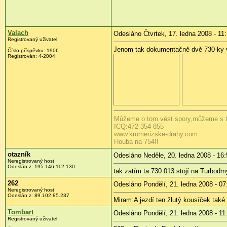
Valach
Odesláno Čtvrtek, 17. ledna 2008 - 11
Registrovaný uživatel
Jenom tak dokumentačně dvě 730-ky v
Číslo příspěvku:
1906
Registrován:
4-2004
Můžeme o tom vést spory,můžeme s tím 
ICQ:472-354-855
www.kromerizske-drahy.com
Houba na 754!!
otazník
Odesláno Neděle, 20. ledna 2008 - 16:
Neregistrovaný host
Odeslán z:
195.146.112.130
tak zatím ta 730 013 stojí na Turbodm
262
Odesláno Pondělí, 21. ledna 2008 - 07
Neregistrovaný host
Odeslán z:
89.102.85.237
Miram:A jezdí ten žlutý kousíček také
Tombart
Odesláno Pondělí, 21. ledna 2008 - 11
Registrovaný uživatel