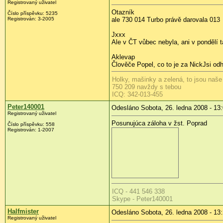
Registrovaný uživatel
Otazník
Číslo příspěvku:
5235
Registrován:
3-2005
ale 730 014 Turbo právě darovala 013
Jxxx
Ale v ČT vůbec nebyla, ani v pondělí 
Aklevap
Člověče Popel, co to je za Nick
Jsi od
Holky, mašinky a zelená, to jsou naše
750 209 navždy s tebou
ICQ: 342-013-455
Peter140001
Odesláno Sobota, 26. ledna 2008 - 13
Registrovaný uživatel
Posunujúca záloha v žst. Poprad
Číslo příspěvku:
558
Registrován:
1-2007
ICQ - 441 546 338
Skype - Peter140001
Halfmister
Odesláno Sobota, 26. ledna 2008 - 13
Registrovaný uživatel