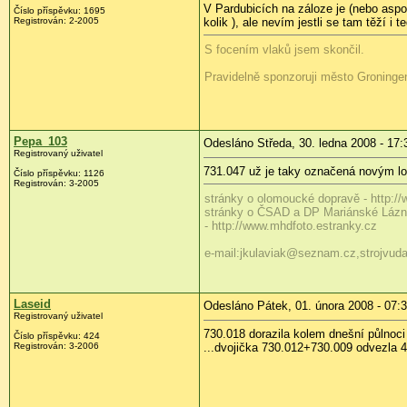
V Pardubicích na záloze je (nebo aspo
Číslo příspěvku:
1695
Registrován:
2-2005
kolik
), ale nevím jestli se tam těží i 
S focením vlaků jsem skončil.
Pravidelně sponzoruji město Groninge
Pepa_103
Odesláno Středa, 30. ledna 2008 - 17:
Registrovaný uživatel
731.047 už je taky označená novým l
Číslo příspěvku:
1126
Registrován:
3-2005
stránky o olomoucké dopravě - http:/
stránky o ČSAD a DP Mariánské Láz
- http://www.mhdfoto.estranky.cz
e-mail:jkulaviak@seznam.cz,strojvu
Laseid
Odesláno Pátek, 01. února 2008 - 07:
Registrovaný uživatel
730.018 dorazila kolem dnešní půlnoci
Číslo příspěvku:
424
Registrován:
3-2006
...dvojička 730.012+730.009 odvezla 