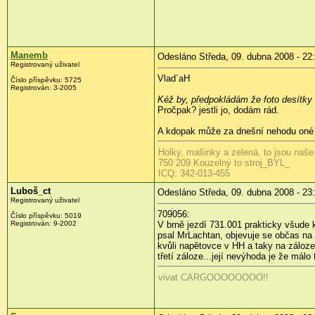
Manemb
Odesláno Středa, 09. dubna 2008 - 22
Registrovaný uživatel
Vlad´aH
Číslo příspěvku:
5725
Registrován:
3-2005
Kéž by, předpokládám že foto desítky a
Pročpak? jestli jo, dodám rád.
A kdopak může za dnešní nehodu oné
Holky, mašinky a zelená, to jsou naše
750 209 Kouzelný to stroj_BYL_
ICQ: 342-013-455
Luboš_ct
Odesláno Středa, 09. dubna 2008 - 23
Registrovaný uživatel
709056:
Číslo příspěvku:
5019
Registrován:
9-2002
V brně jezdí 731.001 prakticky všude 
psal MrLachtan, objevuje se občas na 
kvůli napětovce v HH a taky na záloze 
třetí záloze...její nevýhoda je že málo 
vivat CARGOOOOOOOO!!