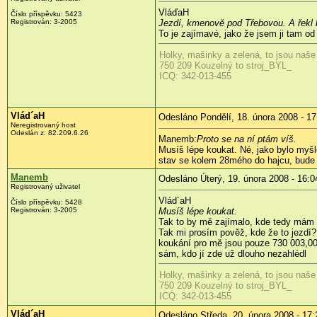
VláďaH
Číslo příspěvku:
5423
Registrován:
3-2005
Jezdí, kmenově pod Třebovou. A řekl 
To je zajímavé, jako že jsem ji tam od
Holky, mašinky a zelená, to jsou naše
750 209 Kouzelný to stroj_BYL_
ICQ: 342-013-455
Vlád´aH
Odesláno Pondělí, 18. února 2008 - 17
Neregistrovaný host
Odeslán z:
82.209.6.26
Manemb:
Proto se na ní ptám víš.
Musíš lépe koukat. Né, jako bylo myšl
stav se kolem 28mého do hajcu, bude 
Manemb
Odesláno Úterý, 19. února 2008 - 16:0
Registrovaný uživatel
Vlád´aH
Číslo příspěvku:
5428
Registrován:
3-2005
Musíš lépe koukat.
Tak to by mě zajímalo, kde tedy mám 
Tak mi prosím pověž, kde že to jezdí?
koukání pro mě
jsou pouze 730 003,005
sám, kdo jí zde už dlouho nezahlédl
Holky, mašinky a zelená, to jsou naše
750 209 Kouzelný to stroj_BYL_
ICQ: 342-013-455
Vlád´aH
Odesláno Středa, 20. února 2008 - 17: