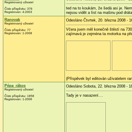
Registrovaný uživatel
ted na to koukám, že šedá asi je. Nem
Číslo příspěvku:
376
Registrován:
4-2003
nejsou vidět a líst na mašinu pod drá
Ranovak
Odesláno Čtvrtek, 20. března 2008 - 1
Registrovaný uživatel
Včera jsem měl konečně štěstí na 730
Číslo příspěvku:
77
Registrován:
1-2008
zajímavá je zejména ta motorka na př
(Příspěvek byl editován uživatelem ra
Pépa_rákos
Odesláno Sobota, 22. března 2008 - 1
Registrovaný uživatel
Tady je v nasazení....
Číslo příspěvku:
1858
Registrován:
1-2006