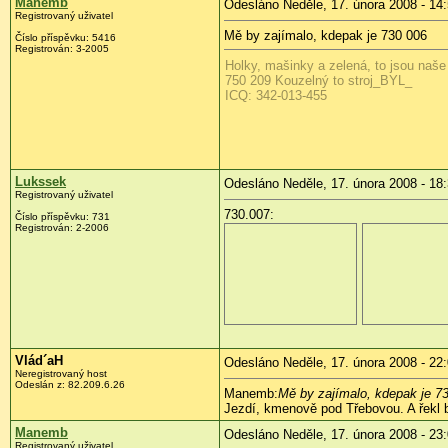
Manemb
Odesláno Neděle, 17. února 2008 - 14
Registrovaný uživatel
Mě by zajímalo, kdepak je 730 006
Číslo příspěvku:
5416
Registrován:
3-2005
Holky, mašinky a zelená, to jsou naše
750 209 Kouzelný to stroj_BYL_
ICQ: 342-013-455
Lukssek
Odesláno Neděle, 17. února 2008 - 18
Registrovaný uživatel
730.007:
Číslo příspěvku:
731
Registrován:
2-2006
Vlád´aH
Odesláno Neděle, 17. února 2008 - 22
Neregistrovaný host
Odeslán z:
82.209.6.26
Manemb:
Mě by zajímalo, kdepak je 7
Jezdí, kmenově pod Třebovou. A řekl 
Manemb
Odesláno Neděle, 17. února 2008 - 23
Registrovaný uživatel