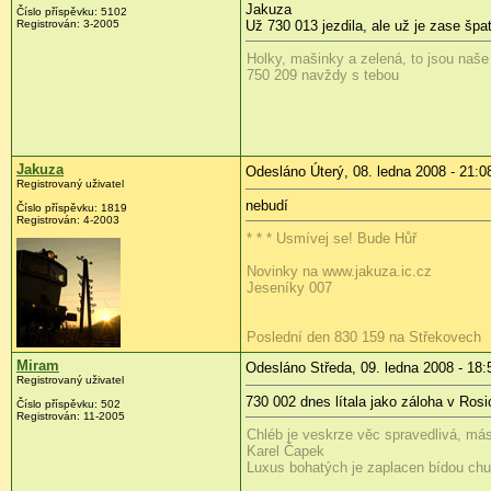
Jakuza
Číslo příspěvku:
5102
Registrován:
3-2005
Už 730 013 jezdila, ale už je zase šp
Holky, mašinky a zelená, to jsou naše
750 209 navždy s tebou
Jakuza
Odesláno Úterý, 08. ledna 2008 - 21:0
Registrovaný uživatel
nebudí
Číslo příspěvku:
1819
Registrován:
4-2003
* * * Usmívej se! Bude Hůř
Novinky na www.jakuza.ic.cz
Jeseníky 007
Poslední den 830 159 na Střekovech
Miram
Odesláno Středa, 09. ledna 2008 - 18:
Registrovaný uživatel
730 002 dnes lítala jako záloha v Ros
Číslo příspěvku:
502
Registrován:
11-2005
Chléb je veskrze věc spravedlivá, másl
Karel Čapek
Luxus bohatých je zaplacen bídou ch