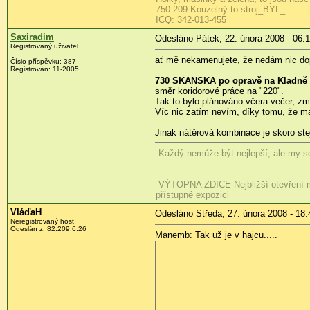
750 209 Kouzelný to stroj_BYL_
ICQ: 342-013-455
Saxiradim
Odesláno Pátek, 22. února 2008 - 06:
Registrovaný uživatel
ať mě nekamenujete, že nedám nic dop
Číslo příspěvku:
387
Registrován:
11-2005
730 SKANSKA po opravě na Kladně
směr koridorové práce na "220".
Tak to bylo plánováno včera večer, z
Víc nic zatím nevím, díky tomu, že m
Jinak nátěrová kombinace je skoro stej
Každý nemůže být nejlepší, ale my se
VÝTOPNA ZDICE
Nejbližší otevření
přístupné expozici
VláďaH
Odesláno Středa, 27. února 2008 - 18:
Neregistrovaný host
Odeslán z:
82.209.6.26
Manemb: Tak už je v hajcu.....