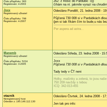
262: z Rosic do Pardubic :o))
Číslo příspěvku:
363
Registrován:
4-2003
číhám na ní. jakmile vyrazí na chrudim
Jxxx
Odesláno Pondělí, 21. ledna 2008 - 19
Registrovaný uživatel
Půjčená 730 008 si v Pardubkách dlouho
Číslo příspěvku:
798
Registrován:
4-2007
(jen si tak říkám čím to bude,u nás be
Per aspera ad astra...
Manemb
Odesláno Středa, 23. ledna 2008 - 15:
Registrovaný uživatel
Jxxx
Číslo příspěvku:
5224
Registrován:
3-2005
Půjčená 730 008 si v Pardubkách dlouho
Tady tedy v ČT neni
Holky, mašinky a zelená, to jsou naše
750 209 navždy s tebou
ICQ: 342-013-455
otaznik
Odesláno Čtvrtek, 24. ledna 2008 - 17
Neregistrovaný host
Odeslán z:
195.146.112.130
Jen tak pro info: