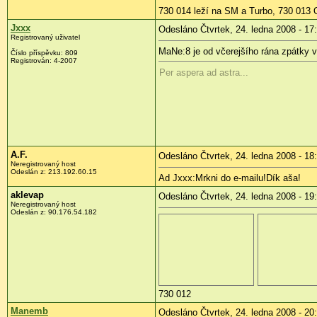
730 014 leží na SM a Turbo, 730 013 O
Jxxx
Odesláno Čtvrtek, 24. ledna 2008 - 17
Registrovaný uživatel
MaNe:8 je od včerejšího rána zpátky 
Číslo příspěvku:
809
Registrován:
4-2007
Per aspera ad astra...
A.F.
Odesláno Čtvrtek, 24. ledna 2008 - 18
Neregistrovaný host
Odeslán z:
213.192.60.15
Ad Jxxx:Mrkni do e-mailu!Dík aša!
aklevap
Odesláno Čtvrtek, 24. ledna 2008 - 19
Neregistrovaný host
Odeslán z:
90.176.54.182
730 012
Manemb
Odesláno Čtvrtek, 24. ledna 2008 - 20