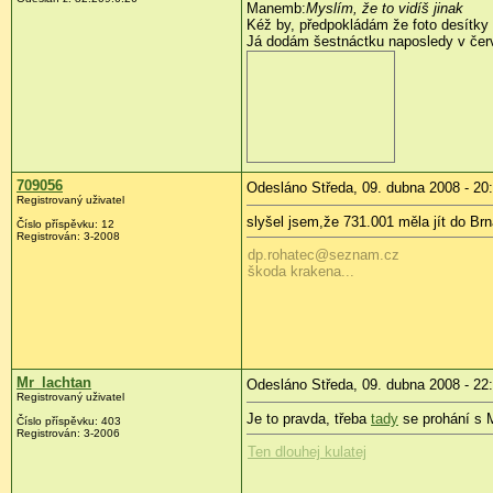
Manemb:
Myslím, že to vidíš jinak
Kéž by, předpokládám že foto desítky a
Já dodám šestnáctku naposledy v čer
709056
Odesláno Středa, 09. dubna 2008 - 20
Registrovaný uživatel
slyšel jsem,že 731.001 měla jít do Brna
Číslo příspěvku:
12
Registrován:
3-2008
dp.rohatec@seznam.cz
škoda krakena...
Mr_lachtan
Odesláno Středa, 09. dubna 2008 - 22
Registrovaný uživatel
Je to pravda, třeba
tady
se prohání s 
Číslo příspěvku:
403
Registrován:
3-2006
Ten dlouhej kulatej