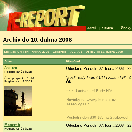
domů
|
diskuse
|
články
Archiv do 10. dubna 2008
Diskuse K-report
»
Archiv 2008
»
Železnice
»
730, 731
» Archiv do 10. dubna 2008
Autor
Příspěvek
Jakuza
Odesláno Pondělí, 07. ledna 2008 - 22
Registrovaný uživatel
"jezdí, tedy krom 013 ta zase stojí"
už 
Číslo příspěvku:
1814
Registrován:
4-2003
OK
* * * Usmívej se! Bude Hůř
Novinky na www.jakuza.ic.cz
Jeseníky 007
Poslední den 830 159 na Střekovech
Manemb
Odesláno Pondělí, 07. ledna 2008 - 22
Registrovaný uživatel