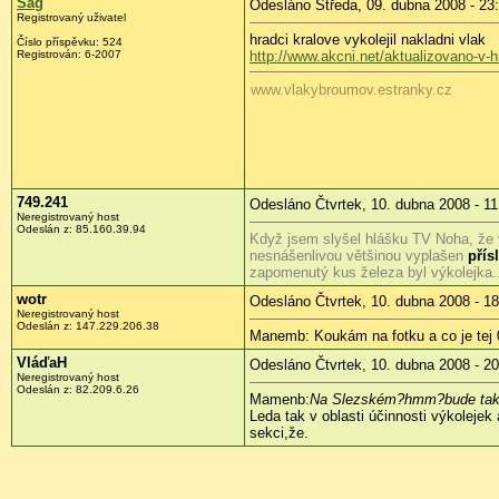
Sag
Odesláno Středa, 09. dubna 2008 - 23
Registrovaný uživatel
hradci kralove vykolejil nakladni vlak
Číslo příspěvku:
524
Registrován:
6-2007
http://www.akcni.net/aktualizovano-v-hr
www.vlakybroumov.estranky.cz
749.241
Odesláno Čtvrtek, 10. dubna 2008 - 11
Neregistrovaný host
Odeslán z:
85.160.39.94
Když jsem slyšel hlášku TV Noha, že v
nesnášenlivou většinou vyplašen
přís
zapomenutý kus železa byl výkolejka..
wotr
Odesláno Čtvrtek, 10. dubna 2008 - 18
Neregistrovaný host
Odeslán z:
147.229.206.38
Manemb: Koukám na fotku a co je tej 
VláďaH
Odesláno Čtvrtek, 10. dubna 2008 - 20
Neregistrovaný host
Odeslán z:
82.209.6.26
Mamenb:
Na Slezském?hmm?bude také
Leda tak v oblasti účinnosti výkolejek
sekci,že.