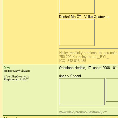
Dnešní Mn ČT - Velké Opatovice
Holky, mašinky a zelená, to jsou naše
750 209 Kouzelný to stroj_BYL_
ICQ: 342-013-455
Sag
Odesláno Neděle, 17. února 2008 - 01
Registrovaný uživatel
dnes v Chocni
Číslo příspěvku:
401
Registrován:
6-2007
www.vlakybroumov.estranky.cz