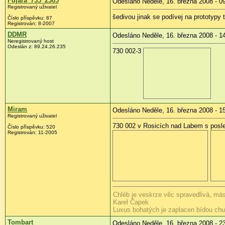
Fujara_735_2305
Odesláno Neděle, 16. března 2008 - 0
Registrovaný uživatel
šedivou jinak se podívej na prototypy t
Číslo příspěvku:
87
Registrován:
8-2007
DDMR
Odesláno Neděle, 16. března 2008 - 1
Neregistrovaný host
Odeslán z:
89.24.26.235
730 002-3
Miram
Odesláno Neděle, 16. března 2008 - 1
Registrovaný uživatel
730 002 v Rosicích nad Labem s posle
Číslo příspěvku:
520
Registrován:
11-2005
Chléb je veskrze věc spravedlivá, másl
Karel Čapek
Luxus bohatých je zaplacen bídou ch
Tombart
Odesláno Neděle, 16. března 2008 - 2