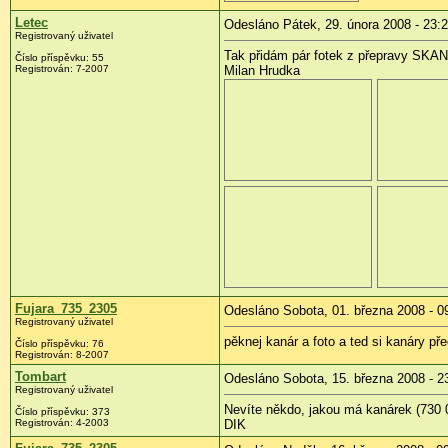
Letec
Odesláno Pátek, 29. února 2008 - 23:
Registrovaný uživatel
Tak přidám pár fotek z přepravy SKA
Číslo příspěvku:
55
Registrován:
7-2007
Milan Hrudka
Fujara_735_2305
Odesláno Sobota, 01. března 2008 - 0
Registrovaný uživatel
pěknej kanár a foto a ted si kanáry př
Číslo příspěvku:
76
Registrován:
8-2007
Tombart
Odesláno Sobota, 15. března 2008 - 2
Registrovaný uživatel
Nevíte někdo, jakou má kanárek (730 
Číslo příspěvku:
373
Registrován:
4-2003
DIK