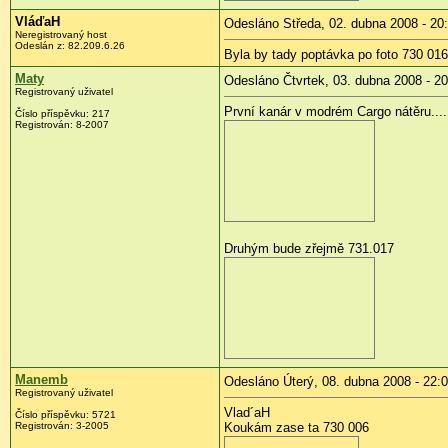
VláďaH
Odesláno Středa, 02. dubna 2008 - 20
Neregistrovaný host
Odeslán z:
82.209.6.26
Byla by tady poptávka po foto 730 0
Maty
Odesláno Čtvrtek, 03. dubna 2008 - 20
Registrovaný uživatel
První kanár v modrém Cargo nátěru....
Číslo příspěvku:
217
Registrován:
8-2007
Druhým bude zřejmě 731.017
Manemb
Odesláno Úterý, 08. dubna 2008 - 22:
Registrovaný uživatel
Vlad´aH
Číslo příspěvku:
5721
Registrován:
3-2005
Koukám zase ta 730 006