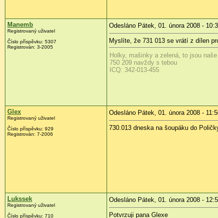
Manemb
Odesláno Pátek, 01. února 2008 - 10:
Registrovaný uživatel
Myslíte, že 731 013 se vrátí z dílen p
Číslo příspěvku:
5307
Registrován:
3-2005
Holky, mašinky a zelená, to jsou naše
750 209 navždy s tebou
ICQ: 342-013-455
Glex
Odesláno Pátek, 01. února 2008 - 11:5
Registrovaný uživatel
730.013 dneska na šoupáku do Poličk
Číslo příspěvku:
929
Registrován:
7-2006
Lukssek
Odesláno Pátek, 01. února 2008 - 12:
Registrovaný uživatel
Potvrzuji pana Glexe
Číslo příspěvku:
710