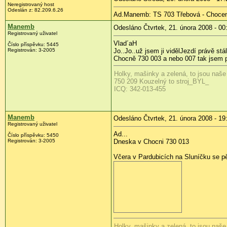
Neregistrovaný host
Odeslán z:
82.209.6.26
Ad.Manemb: TS 703 Třebová - Chocen 
Manemb
Odesláno Čtvrtek, 21. února 2008 - 00
Registrovaný uživatel
Vlad´aH
Číslo příspěvku:
5445
Registrován:
3-2005
Jo..Jo..už jsem ji viděl
Jezdí právě stá
Chocně 730 003 a nebo 007 tak jsem po 
Holky, mašinky a zelená, to jsou naše
750 209 Kouzelný to stroj_BYL_
ICQ: 342-013-455
Manemb
Odesláno Čtvrtek, 21. února 2008 - 19
Registrovaný uživatel
Ad...
Číslo příspěvku:
5450
Registrován:
3-2005
Dneska v Chocni 730 013
Včera v Pardubicích na Sluníčku se p
Holky, mašinky a zelená, to jsou naše