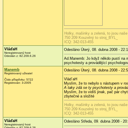
Holky, mašinky a zelená, to jsou naše
750 209 Kouzelný to stroj_BYL_
ICQ: 342-013-455
VláďaH
Odesláno Úterý, 08. dubna 2008 - 22:1
Neregistrovaný host
Odeslán z:
82.209.6.26
Ad.Manemb: Jo když někdo pustí na m
psychotesty a provádějící psychologové
Manemb
Odesláno Úterý, 08. dubna 2008 - 22:
Registrovaný uživatel
Vlád´aH
Číslo příspěvku:
5722
Registrován:
3-2005
Myslím, že to nebylo s nástupem v ro
A taky zdá se ty psychotesty a provád
Myslím, že to vidíš jinak, pač pár chy
zbytečné a složité
Holky, mašinky a zelená, to jsou naše
750 209 Kouzelný to stroj_BYL_
ICQ: 342-013-455
VláďaH
Odesláno Středa, 09. dubna 2008 - 20
Neregistrovaný host
Odeslán z:
82.209.6.26