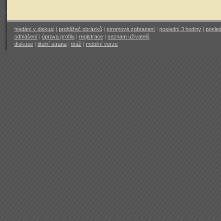
hledání v diskusi
|
prohlížeč obrázků
|
stromové zobrazení
|
poslední 3 hodiny
|
posled
odhlášení
|
úprava profilu
|
registrace
|
seznam uživatelů
diskuse
|
titulní strana
|
tiráž
|
mobilní verze