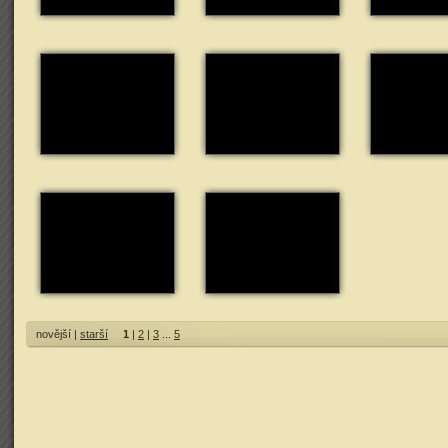
novější |
starší
1
|
2
|
3
...
5