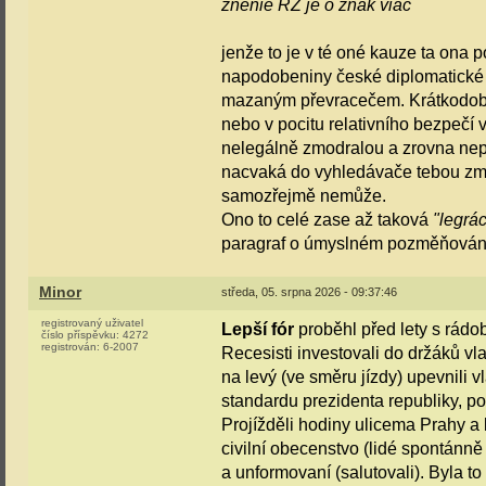
znenie RZ je o znak viac
jenže to je v té oné kauze ta ona 
napodobeniny české diplomatické
mazaným převracečem. Krátkodobě t
nebo v pocitu relativního bezpečí
nelegálně zmodralou a zrovna ne
nacvaká do vyhledávače tebou zmín
samozřejmě nemůže.
Ono to celé zase až taková
"legrá
paragraf o úmyslném pozměňován
Minor
středa, 05. srpna 2026 - 09:37:46
registrovaný uživatel
Lepší fór
proběhl před lety s rádo
číslo příspěvku:
4272
registrován:
6-2007
Recesisti investovali do držáků vl
na levý (ve směru jízdy) upevnili 
standardu prezidenta republiky, po
Projížděli hodiny ulicema Prahy a 
civilní obecenstvo (lidé spontánně 
a unformovaní (salutovali). Byla t