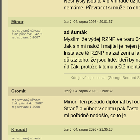
Nesmysly jsou to v první řadě už
nemáme. Převracet si může co chce
Minor
úterý, 04. srpna 2026 - 20:01:37
registrovaný uživatel
ad šumák
číslo příspěvku:
4271
registrován:
6-2007
Myslím, že výdej RZNP ve tvaru 04
Jak s nimi naložil majitel je nejen
Instalace té RZNP na zařízení a l
důkaz toho, že jsou lidé, kteří by n
řidičák, protože k tomu ještě mentá
Kde je vůle je i cesta. (George Bernard 
Gromit
úterý, 04. srpna 2026 - 21:08:32
registrovaný uživatel
Minor: Ten pseudo diplomat byl od
číslo příspěvku:
2687
registrován:
1-2006
Straně a vůbec v centru pak často
mi pořádně nedošlo, co to je.
Knuudl
úterý, 04. srpna 2026 - 21:35:13
registrovaný uživatel