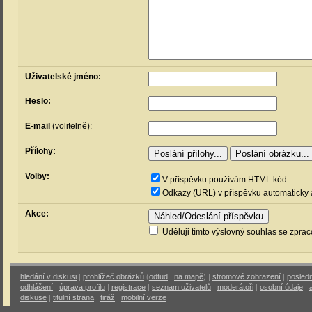
Uživatelské jméno:
Heslo:
E-mail
(volitelně):
Přílohy:
Volby:
V příspěvku používám HTML kód
Odkazy (URL) v příspěvku automaticky 
Akce:
Uděluji tímto výslovný souhlas se zpra
hledání v diskusi
|
prohlížeč obrázků
(
odtud
|
na mapě
) |
stromové zobrazení
|
posledn
odhlášení
|
úprava profilu
|
registrace
|
seznam uživatelů
|
moderátoři
|
osobní údaje
|
diskuse
|
titulní strana
|
tiráž
|
mobilní verze