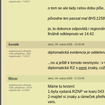
registrován:
7-2017
o tom se ale tady celou dobu píše, 
pôvodne ten passat mal 8H5:1258
jo, to dokonce odpovídá i regioná
finálně odklepnuto ve 14:42.
šumák
úterý, 04. srpna 2026 - 13:32:04
registrovaný uživatel
diplomatická evidencia je oddelen
číslo příspěvku:
492
registrován:
7-2017
...no a ještě k tomuto nesmyslu : 
diplomatické RZ s
osmi
znaky, což
Minor
úterý, 04. srpna 2026 - 17:23:45
registrovaný uživatel
Máme tu tvrzení:
číslo příspěvku:
4270
registrován:
6-2007
1-byla vydaná RZNP ve tvaru 043 
2-majitel si znaky a rámeček přet
vers.