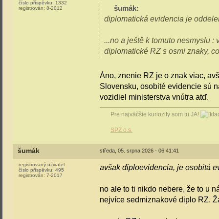
číslo příspěvku:
1332
šumák
:
registrován:
8-2012
diplomatická evidencia je oddel
...no a ještě k tomuto nesmyslu 
diplomatické RZ s osmi znaky, co
Áno, znenie RZ je o znak viac, avš
Slovensku, osobité evidencie sú n
vozidiel ministerstva vnútra atď.
Pre najväčšie kuriozity som tu JA!
SPZ o.s.
šumák
středa, 05. srpna 2026 - 06:41:41
registrovaný uživatel
avšak diploevidencia, je osobitá 
číslo příspěvku:
495
registrován:
7-2017
no ale to ti nikdo nebere, že to u 
nejvíce sedmiznakové diplo RZ. 