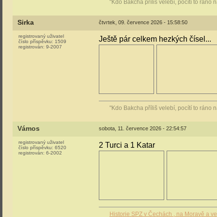
"Kdo Bakcha příliš velebí, pocítí to ráno
Sirka
čtvrtek, 09. července 2026 - 15:58:50
registrovaný uživatel
Ještě pár celkem hezkých čísel...
číslo příspěvku:
1509
registrován:
9-2007
"Kdo Bakcha příliš velebí, pocítí to ráno
Vámos
sobota, 11. července 2026 - 22:54:57
registrovaný uživatel
2 Turci a 1 Katar
číslo příspěvku:
6520
registrován:
6-2002
Historie SPZ v Čechách , na Moravě a v