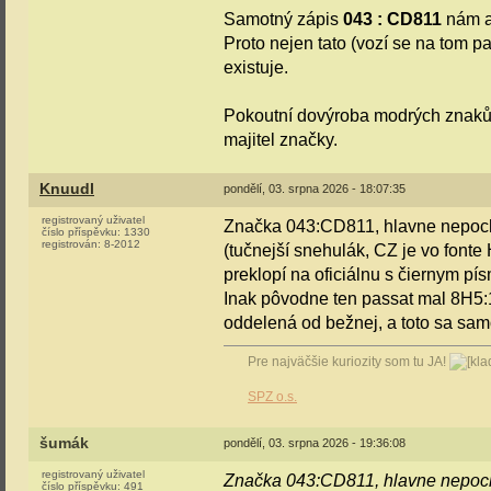
Samotný zápis
043 : CD811
nám al
Proto nejen tato (vozí se na tom 
existuje.
Pokoutní dovýroba modrých znaků, 
majitel značky.
Knuudl
pondělí, 03. srpna 2026 - 18:07:35
registrovaný uživatel
Značka 043:CD811, hlavne nepochá
číslo příspěvku:
1330
registrován:
8-2012
(tučnejší snehulák, CZ je vo fonte
preklopí na oficiálnu s čiernym pí
Inak pôvodne ten passat mal 8H5
oddelená od bežnej, a toto sa sam
Pre najväčšie kuriozity som tu JA!
SPZ o.s.
šumák
pondělí, 03. srpna 2026 - 19:36:08
registrovaný uživatel
Značka 043:CD811, hlavne nepoc
číslo příspěvku:
491