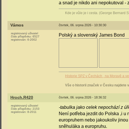
a snad je nikdo ani nepokutoval - 
Kde je vůle je i cesta. (George Bernard 
Vámos
čtvrtek, 06. srpna 2026 - 10:30:30
registrovaný uživatel
Polský a slovenský James Bond
číslo příspěvku:
6527
registrován:
6-2002
Historie SPZ v Čechách , na Moravě a v
Vše o historii značek v Česku najdete 
Hroch.R420
čtvrtek, 06. srpna 2026 - 18:36:32
registrovaný uživatel
-tabulka jako celek nepochází z úř
číslo příspěvku:
2153
registrován:
8-2011
Není potřeba jezdit do Polska ,i u
europruhem nebo jakoukoliv jinou 
sněhuláka a europruhu.