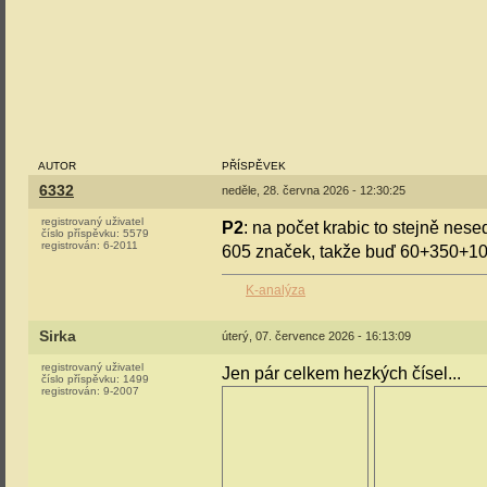
AUTOR
PŘÍSPĚVEK
6332
neděle, 28. června 2026 - 12:30:25
registrovaný uživatel
P2
: na počet krabic to stejně nes
číslo příspěvku:
5579
registrován:
6-2011
605 značek, takže buď 60+350+10
K-analýza
Sirka
úterý, 07. července 2026 - 16:13:09
registrovaný uživatel
Jen pár celkem hezkých čísel...
číslo příspěvku:
1499
registrován:
9-2007