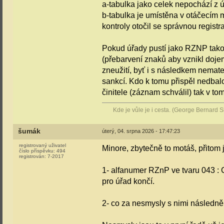
a-tabulka jako celek nepochází z ú
b-tabulka je umístěna v otáčecím 
kontroly otočil se správnou registrac
Pokud úřady pustí jako RZNP takov
(přebarvení znaků aby vznikl doje
zneužití, byť i s následkem nemater
sankcí. Kdo k tomu přispěl nedbal
činitele (záznam schválil) tak v to
Kde je vůle je i cesta. (George Bernard 
šumák
úterý, 04. srpna 2026 - 17:47:23
registrovaný uživatel
Minore, zbytečně to motáš, přitom 
číslo příspěvku:
494
registrován:
7-2017
1- alfanumer RZnP ve tvaru 043 : 
pro úřad končí.
2- co za nesmysly s nimi následně 