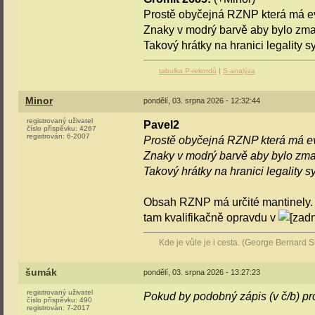
Prostě obyčejná RZNP která má evo
Znaky v modrý barvě aby bylo zma
Takový hrátky na hranici legality 
tabulka P-rekordů
|
S-analýza
Minor
pondělí, 03. srpna 2026 - 12:32:44
registrovaný uživatel
Pavel2
číslo příspěvku:
4267
registrován:
6-2007
Prostě obyčejná RZNP která má evo
Znaky v modrý barvě aby bylo zma
Takový hrátky na hranici legality 
Obsah RZNP má určité mantinely. P
tam kvalifikačně opravdu v
Kde je vůle je i cesta. (George Bernard 
šumák
pondělí, 03. srpna 2026 - 13:27:23
registrovaný uživatel
Pokud by podobný zápis (v č/b) pro
číslo příspěvku:
490
registrován:
7-2017