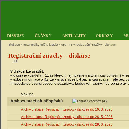
DISKUSE
ČLÁNKY
AKTUALITY
ODKAZY
M
diskuse
»
automobily, lodě a letadla
»
spz - rz
» registrační značky - diskuse
Registrační značky - diskuse
dolů
V diskusi lze uvádět:
• fotografie vozidel či RZ, ze kterých není patrné místo ani čas pořízení (výře
• textové informace o RZ, ze kterých může být patrný čas spatření, ale bez u
Příspěvky porušující uvedené požadavky budou vymazány. Podrobná pravi
DISKUSE
Archivy starších příspěvků
(48)
Archiv diskuse Registrační značky - diskuse do 19. 3. 2026
Archiv diskuse Registrační značky - diskuse do 26. 5. 2026
Archiv diskuse Registrační značky - diskuse do 28. 6. 2026