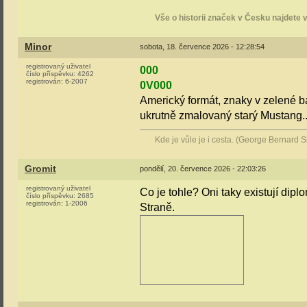
Vše o historii značek v Česku najdete 
Minor
sobota, 18. července 2026 - 12:28:54
registrovaný uživatel
000
číslo příspěvku:
4262
registrován:
6-2007
0V000
Americký formát, znaky v zelené b
ukrutně zmalovaný starý Mustang..
Kde je vůle je i cesta. (George Bernard 
Gromit
pondělí, 20. července 2026 - 22:03:26
registrovaný uživatel
Co je tohle? Oni taky existují di
číslo příspěvku:
2685
registrován:
1-2006
Straně.