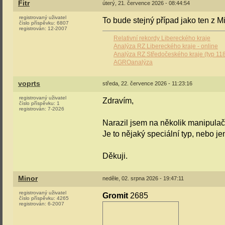
Fitr
úterý, 21. července 2026 - 08:44:54
registrovaný uživatel
To bude stejný případ jako ten z 
číslo příspěvku:
6807
registrován:
12-2007
Relativní rekordy Libereckého kraje
Analýza RZ Libereckého kraje - online
Analýza RZ Středočeského kraje (typ 11
AGROanalýza
voprts
středa, 22. července 2026 - 11:23:16
registrovaný uživatel
Zdravím,
číslo příspěvku:
1
registrován:
7-2026
Narazil jsem na několik manipulač
Je to nějaký speciální typ, nebo je
Děkuji.
Minor
neděle, 02. srpna 2026 - 19:47:11
registrovaný uživatel
Gromit
2685
číslo příspěvku:
4265
registrován:
6-2007