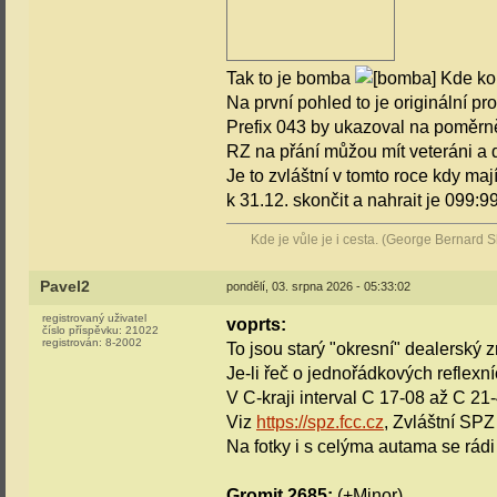
Tak to je bomba
Kde kon
Na první pohled to je originální pr
Prefix 043 by ukazoval na poměrně 
RZ na přání můžou mít veteráni a 
Je to zvláštní v tomto roce kdy ma
k 31.12. skončit a nahrait je 099:
Kde je vůle je i cesta. (George Bernard 
Pavel2
pondělí, 03. srpna 2026 - 05:33:02
registrovaný uživatel
voprts:
číslo příspěvku:
21022
registrován:
8-2002
To jsou starý "okresní" dealerský z
Je-li řeč o jednořádkových reflex
V C-kraji interval C 17-08 až C 21
Viz
https://spz.fcc.cz
, Zvláštní SPZ
Na fotky i s celýma autama se rá
Gromit 2685:
(+Minor)