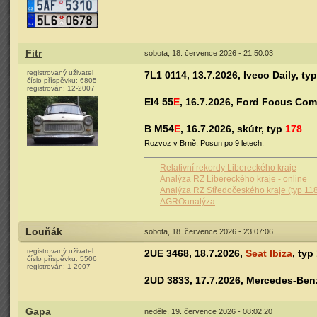
Fitr
sobota, 18. července 2026 - 21:50:03
registrovaný uživatel
7L1 0114, 13.7.2026, Iveco Daily, ty
číslo příspěvku:
6805
registrován:
12-2007
EI4 55
E
, 16.7.2026, Ford Focus Com
B M54
E
, 16.7.2026, skútr, typ
178
Rozvoz v Brně. Posun po 9 letech.
Relativní rekordy Libereckého kraje
Analýza RZ Libereckého kraje - online
Analýza RZ Středočeského kraje (typ 11
AGROanalýza
Louňák
sobota, 18. července 2026 - 23:07:06
registrovaný uživatel
2UE 3468, 18.7.2026,
Seat Ibiza
, typ
číslo příspěvku:
5506
registrován:
1-2007
2UD 3833, 17.7.2026, Mercedes-Benz
Gapa
neděle, 19. července 2026 - 08:02:20