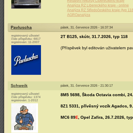
Relativní rekordy Libereckého kraje
Analýza RZ Libereckého kraje - online
Analýza RZ Středočeského kraje (typ 11
AGROanalýza
Pavluscha
pátek, 31. července 2026 - 16:37:34
registrovaný uživatel
2T B125, skútr, 31.7.2026, typ 118
číslo příspěvku:
6817
registrován:
11-2007
(Příspěvek byl editován uživatelem pa
Schweik
pátek, 31. července 2026 - 21:30:17
registrovaný uživatel
8M5 5698, Škoda Octavia combi, 24.
číslo příspěvku:
1374
registrován:
1-2012
8Z1 5331, přívěsný vozík Agados, 9.
MC6 89
E
, Opel Zafira, 26.7.2026, ty