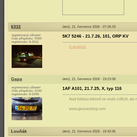
6332
úterý, 21. července 2026 - 07:26:33
registrovaný uživatel
5K7 5246 - 21.7.26, 101, ORP KV
číslo příspěvku:
5595
registrován:
6-2011
K-analýza
Gapa
úterý, 21. července 2026 - 19:23:08
registrovaný uživatel
1AF A101, 21.7.25, X, typ 116
číslo příspěvku:
2240
registrován:
8-2006
Nad lidskou blbostí se nedá zvítězit, ale 
www.geocaching.com
Louňák
úterý, 21. července 2026 - 19:42:05