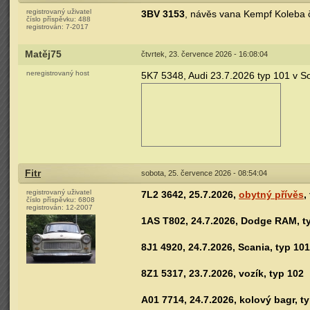
registrovaný uživatel
3BV 3153
, návěs vana Kempf Koleba 
číslo příspěvku:
488
registrován:
7-2017
Matěj75
čtvrtek, 23. července 2026 - 16:08:04
neregistrovaný host
5K7 5348, Audi 23.7.2026 typ 101 v S
Fitr
sobota, 25. července 2026 - 08:54:04
registrovaný uživatel
7L2 3642, 25.7.2026,
obytný přívěs
,
číslo příspěvku:
6808
registrován:
12-2007
1AS T802, 24.7.2026, Dodge RAM, t
8J1 4920, 24.7.2026, Scania, typ 101
8Z1 5317, 23.7.2026, vozík, typ 102
A01 7714, 24.7.2026, kolový bagr, t