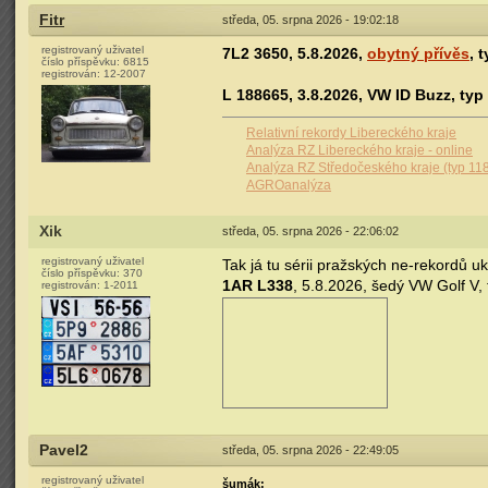
Fitr
středa, 05. srpna 2026 - 19:02:18
registrovaný uživatel
7L2 3650, 5.8.2026,
obytný přívěs
, 
číslo příspěvku:
6815
registrován:
12-2007
L 188665, 3.8.2026, VW ID Buzz, typ
Relativní rekordy Libereckého kraje
Analýza RZ Libereckého kraje - online
Analýza RZ Středočeského kraje (typ 11
AGROanalýza
Xik
středa, 05. srpna 2026 - 22:06:02
registrovaný uživatel
Tak já tu sérii pražských ne-rekordů uk
číslo příspěvku:
370
1AR L338
, 5.8.2026, šedý VW Golf V,
registrován:
1-2011
Pavel2
středa, 05. srpna 2026 - 22:49:05
registrovaný uživatel
šumák: