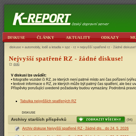
DISKUSE
ČLÁNKY
AKTUALITY
ODKAZY
M
diskuse
»
automobily, lodě a letadla
»
spz - rz
» nejvyšší spatřené rz - žádné diskuse!
Nejvyšší spatřené RZ - žádné diskuse!
dolů
V diskusi lze uvádět:
• fotografie vozidel či RZ, ze kterých není patrné místo ani čas pořízení (výř
• textové informace o RZ, ze kterých může být patrný čas spatření, ale bez u
Příspěvky porušující uvedené požadavky budou vymazány. Podrobná pravi
Tabulka nejvyšších spatřených RZ
DISKUSE
Archivy starších příspěvků
(94)
Archiv diskuse Nejvyšší spatřené RZ - žádné dis... do 24. 5. 2026