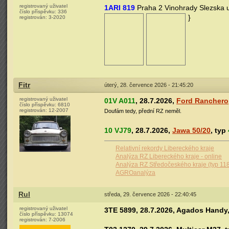
registrovaný uživatel
1ARI 819
Praha 2 Vinohrady Slezska u
číslo příspěvku:
336
}
registrován:
3-2020
Fitr
úterý, 28. července 2026 - 21:45:20
registrovaný uživatel
01V A011
, 28.7.2026,
Ford Ranchero
číslo příspěvku:
6810
registrován:
12-2007
Doufám tedy, přední RZ neměl.
10 VJ79
, 28.7.2026,
Jawa 50/20
, typ
Relativní rekordy Libereckého kraje
Analýza RZ Libereckého kraje - online
Analýza RZ Středočeského kraje (typ 11
AGROanalýza
Rul
středa, 29. července 2026 - 22:40:45
registrovaný uživatel
3TE 5899, 28.7.2026, Agados Handy,
číslo příspěvku:
13074
registrován:
7-2006