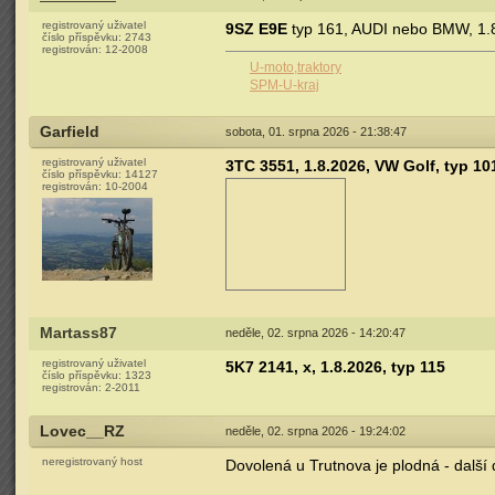
registrovaný uživatel
9SZ E9E
typ 161, AUDI nebo BMW, 1.
číslo příspěvku:
2743
registrován:
12-2008
U-moto,traktory
SPM-U-kraj
Garfield
sobota, 01. srpna 2026 - 21:38:47
registrovaný uživatel
3TC 3551, 1.8.2026, VW Golf, typ 10
číslo příspěvku:
14127
registrován:
10-2004
Martass87
neděle, 02. srpna 2026 - 14:20:47
registrovaný uživatel
5K7 2141, x, 1.8.2026, typ 115
číslo příspěvku:
1323
registrován:
2-2011
Lovec__RZ
neděle, 02. srpna 2026 - 19:24:02
neregistrovaný host
Dovolená u Trutnova je plodná - další 