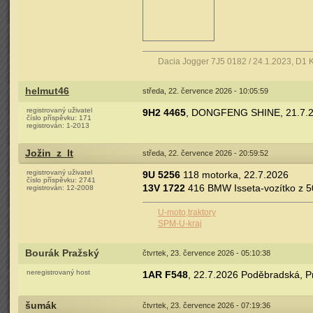
Dacia Jogger 7J5 0182 / 24.1.2023, D1 
helmut46
středa, 22. července 2026 - 10:05:59
registrovaný uživatel
9H2 4465
, DONGFENG SHINE, 21.7.20
číslo příspěvku:
171
registrován:
1-2013
Jožin_z_lt
středa, 22. července 2026 - 20:59:52
registrovaný uživatel
9U 5256
118 motorka, 22.7.2026
číslo příspěvku:
2741
13V 1722
416 BMW Isseta-vozítko z 50.
registrován:
12-2008
U-moto,traktory
SPM-U-kraj
Bourák Pražský
čtvrtek, 23. července 2026 - 05:10:38
neregistrovaný host
1AR F548
, 22.7.2026 Poděbradská, P
šumák
čtvrtek, 23. července 2026 - 07:19:36