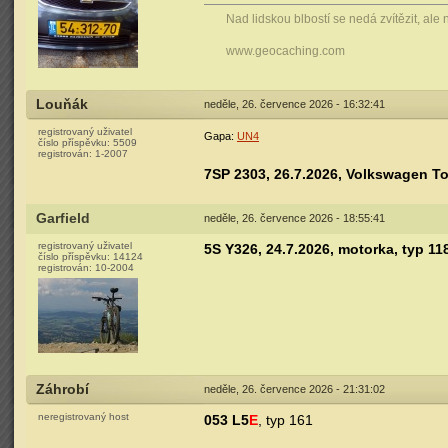
Nad lidskou blbostí se nedá zvítězit, ale 
www.geocaching.com
Louňák
neděle, 26. července 2026 - 16:32:41
registrovaný uživatel
Gapa:
UN4
číslo příspěvku:
5509
registrován:
1-2007
7SP 2303, 26.7.2026, Volkswagen To
Garfield
neděle, 26. července 2026 - 18:55:41
registrovaný uživatel
5S Y326, 24.7.2026, motorka, typ 11
číslo příspěvku:
14124
registrován:
10-2004
Záhrobí
neděle, 26. července 2026 - 21:31:02
neregistrovaný host
053 L5
E
, typ 161