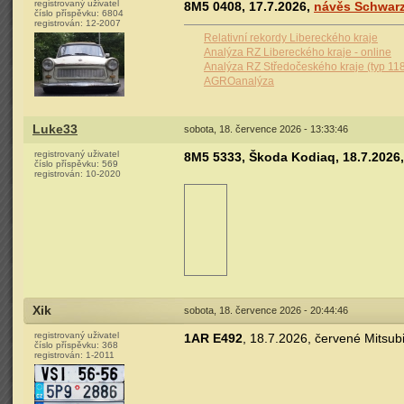
registrovaný uživatel
8M5 0408, 17.7.2026,
návěs Schwarz
číslo příspěvku:
6804
registrován:
12-2007
Relativní rekordy Libereckého kraje
Analýza RZ Libereckého kraje - online
Analýza RZ Středočeského kraje (typ 11
AGROanalýza
Luke33
sobota, 18. července 2026 - 13:33:46
registrovaný uživatel
8M5 5333, Škoda Kodiaq, 18.7.2026,
číslo příspěvku:
569
registrován:
10-2020
Xik
sobota, 18. července 2026 - 20:44:46
registrovaný uživatel
1AR E492
, 18.7.2026, červené Mitsub
číslo příspěvku:
368
registrován:
1-2011