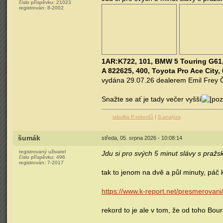
číslo příspěvku:
21023
registrován:
8-2002
1AR:K722, 101, BMW 5 Touring G61,
A 822625, 400, Toyota Pro Ace City, 
vydána 29.07.26 dealerem Emil Frey
Snažte se ať je tady večer vyšší
tabulka P-rekordů
|
S-analýza
šumák
středa, 05. srpna 2026 - 10:08:14
registrovaný uživatel
Jdu si pro svých 5 minut slávy s pra
číslo příspěvku:
496
registrován:
7-2017
tak to jenom na dvě a půl minuty, páč
https://www.k-report.net/presmerovan
rekord to je ale v tom, že od toho Bou