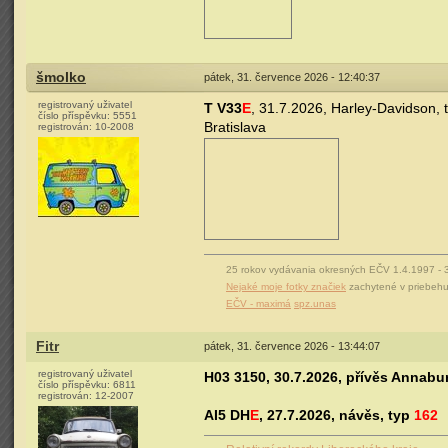
šmolko
pátek, 31. července 2026 - 12:40:37
registrovaný uživatel
T V33
E
, 31.7.2026, Harley-Davidson, 
číslo příspěvku:
5551
Bratislava
registrován:
10-2008
25 rokov vydávania okresných EČV 1.4.1997 -
Nejaké moje fotky značiek
zachytené v priebehu
EČV - maximá
spz.unas
Fitr
pátek, 31. července 2026 - 13:44:07
registrovaný uživatel
H03 3150, 30.7.2026, přívěs Annabur
číslo příspěvku:
6811
registrován:
12-2007
AI5 DH
E
, 27.7.2026, návěs, typ
162