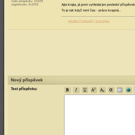
číslo příspěvku:
21025
registrován:
8-2002
Ajta krajta, já jsem vyhledal jen poslední příspěv
To je tak když není čas - práce kvapná...
tabulka P-rekordů
|
S-analýza
Nový příspěvek
Text příspěvku: