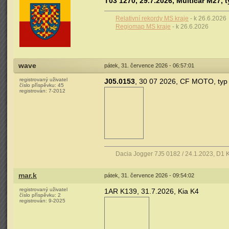
T03 1270, 29.7.2026, Multicar M27, 
Relativní rekordy MS kraje
- k 26.6.2026
Regiomap MS kraje
- k 26.6.2026
wave
pátek, 31. července 2026 - 06:57:01
registrovaný uživatel
J05.0153
, 30 07 2026, CF MOTO, typ
číslo příspěvku:
45
registrován:
7-2012
Dacia Jogger 7J5 0182 / 24.1.2023, D1 
mar.k
pátek, 31. července 2026 - 09:54:02
registrovaný uživatel
1AR K139, 31.7.2026, Kia K4
číslo příspěvku:
2
registrován:
9-2025