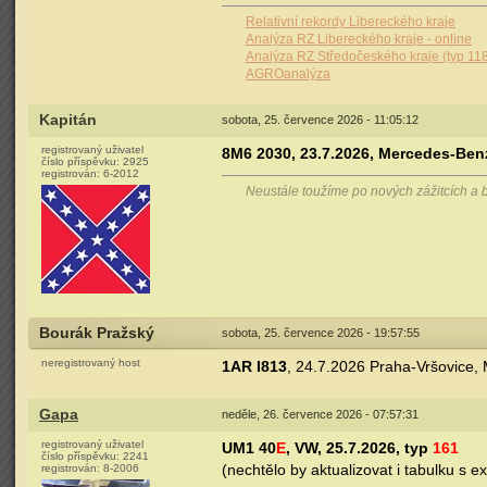
Relativní rekordy Libereckého kraje
Analýza RZ Libereckého kraje - online
Analýza RZ Středočeského kraje (typ 11
AGROanalýza
Kapitán
sobota, 25. července 2026 - 11:05:12
registrovaný uživatel
8M6 2030, 23.7.2026, Mercedes-Benz 
číslo příspěvku:
2925
registrován:
6-2012
Neustále toužíme po nových zážitcích a b
Bourák Pražský
sobota, 25. července 2026 - 19:57:55
neregistrovaný host
1AR I813
, 24.7.2026 Praha-Vršovice,
Gapa
neděle, 26. července 2026 - 07:57:31
registrovaný uživatel
UM1 40
E
, VW, 25.7.2026, typ
161
číslo příspěvku:
2241
(nechtělo by aktualizovat i tabulku s e
registrován:
8-2006