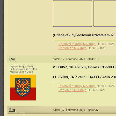
(Příspěvek byl editován uživatelem Rul
Relativní rekordy MS kraje
- k 26.6.2026
Regiomap MS kraje
- k 26.6.2026
Rul
pátek, 17. července 2026 - 00:49:10
registrovaný uživatel
2T B057, 16.7.2026, Honda CB500 Ho
číslo příspěvku:
13056
registrován:
7-2006
EL 37HN, 16.7.2026, DAYI E-Odin 2.0
Relativní rekordy MS kraje
- k 26.6.2026
Regiomap MS kraje
- k 26.6.2026
Fitr
pátek, 17. července 2026 - 20:59:37