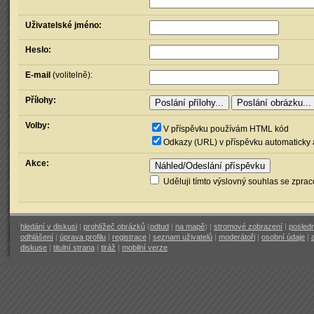
Uživatelské jméno:
Heslo:
E-mail
(volitelně):
Přílohy:
Volby:
V příspěvku používám HTML kód
Odkazy (URL) v příspěvku automaticky 
Akce:
Uděluji tímto výslovný souhlas se zpra
hledání v diskusi
|
prohlížeč obrázků
(
odtud
|
na mapě
) |
stromové zobrazení
|
posledn
odhlášení
|
úprava profilu
|
registrace
|
seznam uživatelů
|
moderátoři
|
osobní údaje
|
diskuse
|
titulní strana
|
tiráž
|
mobilní verze