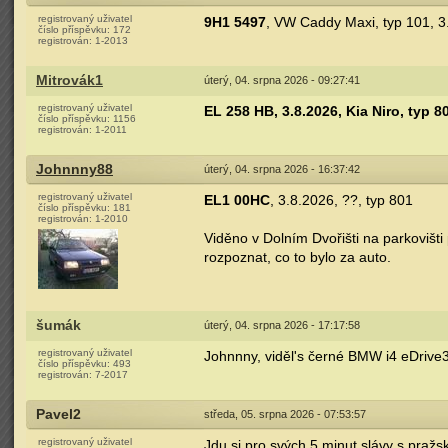
registrovaný uživatel
9H1 5497
, VW Caddy Maxi, typ 101, 3
číslo příspěvku:
172
registrován:
1-2013
Mitrovák1
úterý, 04. srpna 2026 - 09:27:41
registrovaný uživatel
EL 258 HB, 3.8.2026, Kia Niro, typ 
číslo příspěvku:
1156
registrován:
1-2011
Johnnny88
úterý, 04. srpna 2026 - 16:37:42
registrovaný uživatel
EL1 00HC
, 3.8.2026, ??, typ 801
číslo příspěvku:
181
registrován:
1-2010
Viděno v Dolním Dvořišti na parkovišt
rozpoznat, co to bylo za auto.
šumák
úterý, 04. srpna 2026 - 17:17:58
registrovaný uživatel
Johnnny, viděl's černé BMW i4 eDrive
číslo příspěvku:
493
registrován:
7-2017
Pavel2
středa, 05. srpna 2026 - 07:53:57
registrovaný uživatel
Jdu si pro svých 5 minut slávy s pra