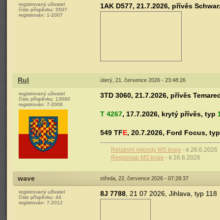
registrovaný uživatel
1AK D577, 21.7.2026, přívěs Schwarz
číslo příspěvku:
5507
registrován:
1-2007
Rul
úterý, 21. července 2026 - 23:48:26
registrovaný uživatel
3TD 3060, 21.7.2026, přívěs Temared
číslo příspěvku:
13060
registrován:
7-2006
T 4267
, 17.7.2026, krytý přívěs, typ
549 TF
E
, 20.7.2026, Ford Focus, ty
Relativní rekordy MS kraje
- k 26.6.2026
Regiomap MS kraje
- k 26.6.2026
wave
středa, 22. července 2026 - 07:28:37
registrovaný uživatel
8J 7788
, 21 07 2026, Jihlava, typ 118
číslo příspěvku:
44
registrován:
7-2012