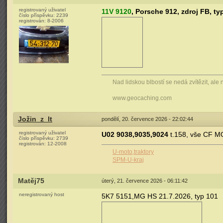
registrovaný uživatel
11V 9120
, Porsche 912, zdroj FB, t
číslo příspěvku:
2239
registrován:
8-2006
Nad lidskou blbostí se nedá zvítězit, ale 
www.geocaching.com
Jožin_z_lt
pondělí, 20. července 2026 - 22:02:44
registrovaný uživatel
U02 9038,9035,9024
t.158, vše CF MO
číslo příspěvku:
2739
registrován:
12-2008
U-moto,traktory
SPM-U-kraj
Matěj75
úterý, 21. července 2026 - 06:11:42
neregistrovaný host
5K7 5151,MG HS 21.7.2026, typ 101