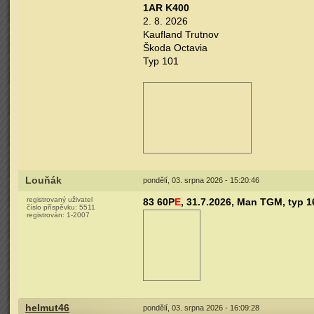
1AR K400
2. 8. 2026
Kaufland Trutnov
Škoda Octavia
Typ 101
Louňák
pondělí, 03. srpna 2026 - 15:20:46
registrovaný uživatel
83 60P
E
, 31.7.2026, Man TGM, typ 1
číslo příspěvku:
5511
registrován:
1-2007
helmut46
pondělí, 03. srpna 2026 - 16:09:28