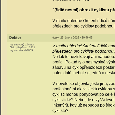
"(řidič nesmí) ohrozit cyklistu 
V mailu ohledně školení řidičů nám
přejezdech pro cyklisty podobnou 
Doktor
úterý, 23. února 2016 - 20:46:05
registrovaný uživatel
V mailu ohledně školení řidičů nám
číslo příspěvku:
3421
registrován:
4-2003
přejezdech pro cyklisty podobnou 
No tak to nezískávají ani náhodou.
profíci. Pokud tyto nesmyslné výplody
zábavu na cyklopřejezdech postará
palec dolů, neboť se jedná o nesku
V novele se objevila ještě jiná, zá
profesionální aktivistická cyklobuz
cyklisti mohou pohybovat po celé 
cyklistické? Nebo jde o vyšší lev
inženýrů, kdy už nebudou po širokýc
cyklisté?