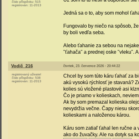
číslo příspěvku:
515
registrován:
11-2013
Jedná sa o to, aby som mohol ťaha
Fungovalo by niečo na spôsob, že 
by boli vedľa seba.
Alebo ťahanie za sebou na nejakej 
"ťahača" a prednej oske "vleku". 
Vodič_216
čtvrtek, 23. července 2026 - 20:44:22
registrovaný uživatel
Chcel by som túto káru ťahať za bic
číslo příspěvku:
538
registrován:
11-2013
akú vysokú rýchlosť je stavaná? Z
kolies sú vložené plastové asi klz
Čo je priamo v kolieskach, neviem,
Ak by som premazal kolieska olejo
nevydržia večne. Čapy niesu skor
kolieskami a naloženou károu.
Káru som zatiaľ ťahal len ručne a
ako do žuvačky. Ale na dotyk sa kol