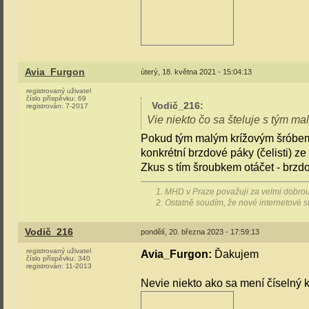
Avia_Furgon
úterý, 18. května 2021 - 15:04:13
registrovaný uživatel
číslo příspěvku:
69
Vodič_216
:
registrován:
7-2017
Vie niekto čo sa šteluje s tým 
Pokud tým malým krížovým šróbem m
konkrétní brzdové páky (čelisti) ze
Zkus s tím šroubkem otáčet - brzdo
1. MHD v Praze považuji za velmi dobrou
2. Ostatně soudím, že nové internetové
Vodič_216
pondělí, 20. března 2023 - 17:59:13
registrovaný uživatel
Avia_Furgon:
Ďakujem
číslo příspěvku:
340
registrován:
11-2013
Nevie niekto ako sa mení číselný k