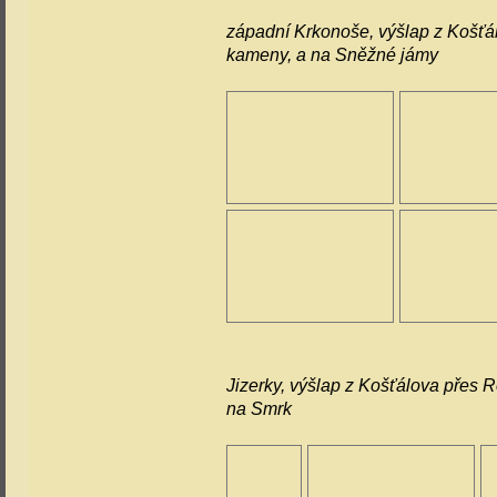
západní Krkonoše, výšlap z Košťál
kameny, a na Sněžné jámy
Jizerky, výšlap z Košťálova přes R
na Smrk