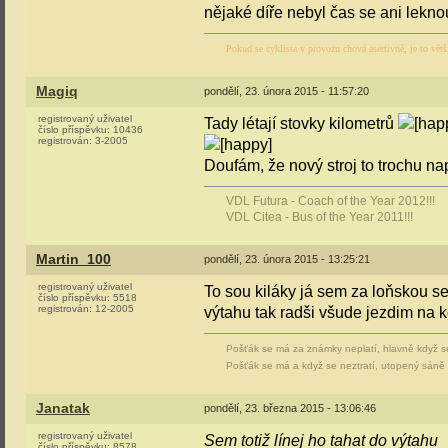
nějaké díře nebyl čas se ani lekno
Pokud se cyklista v provozu chová asertivně, je to větš
Magiq
pondělí, 23. února 2015 - 11:57:20
registrovaný uživatel
Tady létají stovky kilometrů
číslo příspěvku:
10436
registrován:
3-2005
Doufám, že nový stroj to trochu na
VDL Futura - Coach of the Year 2012!!!
VDL Citea - Bus of the Year 2011!!!
Martin_100
pondělí, 23. února 2015 - 13:25:21
registrovaný uživatel
To sou kiláky já sem za loňskou s
číslo příspěvku:
5518
registrován:
12-2005
výtahu tak radši všude jezdim na
Pošťák se má za známky neplatí, hlavně když s
Pošťák se má a když se neztratí, utopený sáně z
Janatak
pondělí, 23. března 2015 - 13:06:46
registrovaný uživatel
Sem totiž línej ho tahat do výtahu
číslo příspěvku:
8578