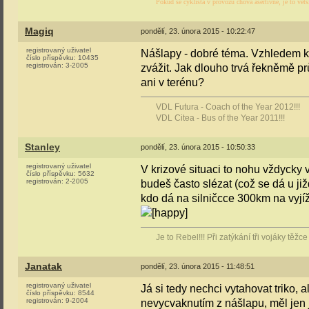
Pokud se cyklista v provozu chová asertivně, je to větš
Magiq
pondělí, 23. února 2015 - 10:22:47
registrovaný uživatel
Nášlapy - dobré téma. Vzhledem k t
číslo příspěvku:
10435
registrován:
3-2005
zvážit. Jak dlouho trvá řekněmě p
ani v terénu?
VDL Futura - Coach of the Year 2012!!!
VDL Citea - Bus of the Year 2011!!!
Stanley
pondělí, 23. února 2015 - 10:50:33
registrovaný uživatel
V krizové situaci to nohu vždycky 
číslo příspěvku:
5632
registrován:
2-2005
budeš často slézat (což se dá u ji
kdo dá na silničcce 300km na vyj
Je to Rebel!!! Při zatýkání tři vojáky těž
Janatak
pondělí, 23. února 2015 - 11:48:51
registrovaný uživatel
Já si tedy nechci vytahovat triko,
číslo příspěvku:
8544
registrován:
9-2004
nevycvaknutím z nášlapu, měl jen j