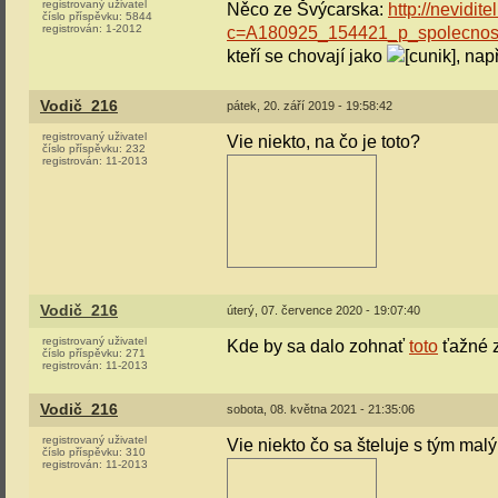
registrovaný uživatel
Něco ze Švýcarska:
http://nevidit
číslo příspěvku:
5844
registrován:
1-2012
c=A180925_154421_p_spolecno
kteří se chovají jako
, nap
Vodič_216
pátek, 20. září 2019 - 19:58:42
registrovaný uživatel
Vie niekto, na čo je toto?
číslo příspěvku:
232
registrován:
11-2013
Vodič_216
úterý, 07. července 2020 - 19:07:40
registrovaný uživatel
Kde by sa dalo zohnať
toto
ťažné 
číslo příspěvku:
271
registrován:
11-2013
Vodič_216
sobota, 08. května 2021 - 21:35:06
registrovaný uživatel
Vie niekto čo sa šteluje s tým m
číslo příspěvku:
310
registrován:
11-2013