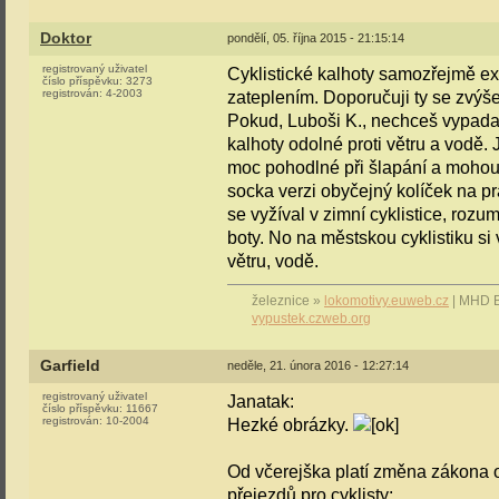
Doktor
pondělí, 05. října 2015 - 21:15:14
registrovaný uživatel
Cyklistické kalhoty samozřejmě exis
číslo příspěvku:
3273
registrován:
4-2003
zateplením. Doporučuji ty se zvýš
Pokud, Luboši K., nechceš vypadat
kalhoty odolné proti větru a vodě. 
moc pohodlné při šlapání a mohou 
socka verzi obyčejný kolíček na pr
se vyžíval v zimní cyklistice, roz
boty. No na městskou cyklistiku si
větru, vodě.
železnice »
lokomotivy.euweb.cz
| MHD 
vypustek.czweb.org
Garfield
neděle, 21. února 2016 - 12:27:14
registrovaný uživatel
Janatak:
číslo příspěvku:
11667
registrován:
10-2004
Hezké obrázky.
Od včerejška platí změna zákona 
přejezdů pro cyklisty: