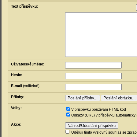
Text příspěvku:
Uživatelské jméno:
Heslo:
E-mail
(volitelně):
Přílohy:
Volby:
V příspěvku používám HTML kód
Odkazy (URL) v příspěvku automaticky 
Akce:
Uděluji tímto výslovný souhlas se zpra