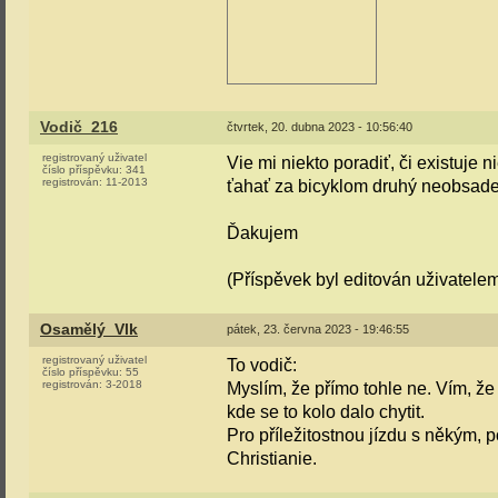
Vodič_216
čtvrtek, 20. dubna 2023 - 10:56:40
registrovaný uživatel
Vie mi niekto poradiť, či existuje
číslo příspěvku:
341
registrován:
11-2013
ťahať za bicyklom druhý neobsaden
Ďakujem
(Příspěvek byl editován uživatele
Osamělý_Vlk
pátek, 23. června 2023 - 19:46:55
registrovaný uživatel
To vodič:
číslo příspěvku:
55
registrován:
3-2018
Myslím, že přímo tohle ne. Vím, 
kde se to kolo dalo chytit.
Pro příležitostnou jízdu s někým,
Christianie.