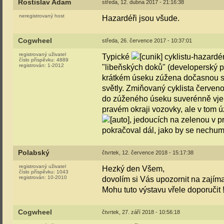
Rostislav Adam
středa, 12. dubna 2017 - 21:16:38
neregistrovaný host
Hazardéři jsou všude.
Cogwheel
středa, 26. července 2017 - 10:37:01
registrovaný uživatel
Typické
cyklistu-hazardér
číslo příspěvku:
4889
registrován:
1-2012
"libeňských doků" (developerský p
krátkém úseku zúžena dočasnou st
světly. Zmiňovaný cyklista červeno
do zúženého úseku suverénně vjel
pravém okraji vozovky, ale v tom 
, jedoucích na zelenou v p
pokračoval dál, jako by se nechume
Polabský
čtvrtek, 12. července 2018 - 15:17:38
registrovaný uživatel
Hezký den Všem,
číslo příspěvku:
1043
registrován:
10-2010
dovolím si Vás upozornit na zají
Mohu tuto výstavu vřele doporučit !
Cogwheel
čtvrtek, 27. září 2018 - 10:56:18