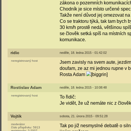
zákona o pozemních komunikacíc
Chodník je sice místo určené speci
Takže není důvod jej omezovat na 
Co se traktoru týká, tak tam bych by
30 km/h prostě nedá, většinou spíš 
se člověk setká spíš na místních sp
komunikace.
ridic
neděle, 18. ledna 2015 - 01:42:02
neregistrovaný host
Jsem zavisly na svem aute, jezdim
doufam, ze az mi jednou rupne v 
Rosta Adam
Rostislav Adam
neděle, 18. ledna 2015 - 10:08:48
neregistrovaný host
To řidič:
Je vidět, že už nemáte nic z člověk
Vojtik
sobota, 21. února 2015 - 09:51:28
moderátor
Tak po již nesmyslné debatě o siln
číslo příspěvku:
5913
registrován:
2-2007