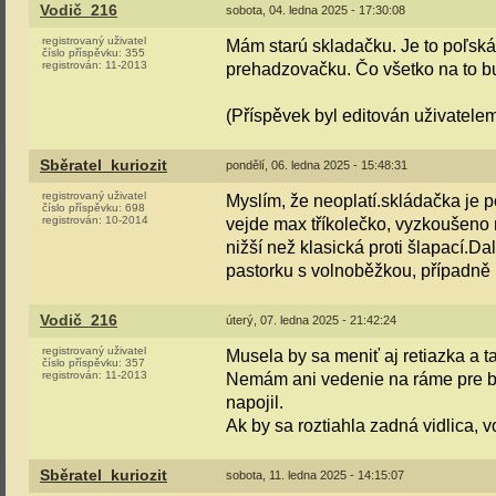
Vodič_216
sobota, 04. ledna 2025 - 17:30:08
registrovaný uživatel
Mám starú skladačku. Je to poľská
číslo příspěvku:
355
registrován:
11-2013
prehadzovačku. Čo všetko na to b
(Příspěvek byl editován uživatele
Sběratel_kuriozit
pondělí, 06. ledna 2025 - 15:48:31
registrovaný uživatel
Myslím, že neoplatí.skládačka je 
číslo příspěvku:
698
registrován:
10-2014
vejde max tříkolečko, vyzkoušeno n
nižší než klasická proti šlapací.
pastorku s volnoběžkou, případně
Vodič_216
úterý, 07. ledna 2025 - 21:42:24
registrovaný uživatel
Musela by sa meniť aj retiazka a 
číslo příspěvku:
357
registrován:
11-2013
Nemám ani vedenie na ráme pre b
napojil.
Ak by sa roztiahla zadná vidlica, v
Sběratel_kuriozit
sobota, 11. ledna 2025 - 14:15:07