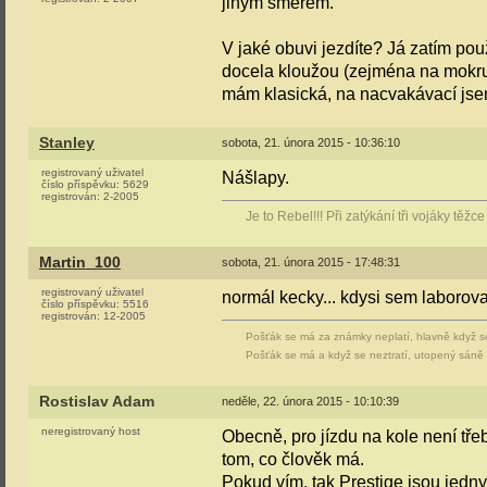
jiným směrem.
V jaké obuvi jezdíte? Já zatím pou
docela kloužou (zejména na mokru)
mám klasická, na nacvakávací jsem
Stanley
sobota, 21. února 2015 - 10:36:10
registrovaný uživatel
Nášlapy.
číslo příspěvku:
5629
registrován:
2-2005
Je to Rebel!!! Při zatýkání tři vojáky těž
Martin_100
sobota, 21. února 2015 - 17:48:31
registrovaný uživatel
normál kecky... kdysi sem laborov
číslo příspěvku:
5516
registrován:
12-2005
Pošťák se má za známky neplatí, hlavně když s
Pošťák se má a když se neztratí, utopený sáně z
Rostislav Adam
neděle, 22. února 2015 - 10:10:39
neregistrovaný host
Obecně, pro jízdu na kole není třeb
tom, co člověk má.
Pokud vím, tak Prestige jsou jedny 