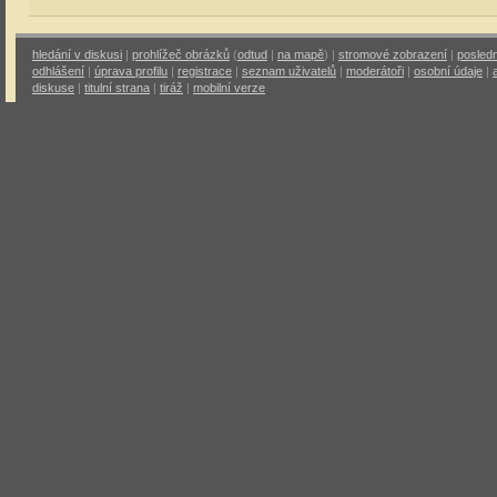
hledání v diskusi
|
prohlížeč obrázků
(
odtud
|
na mapě
) |
stromové zobrazení
|
posledn
odhlášení
|
úprava profilu
|
registrace
|
seznam uživatelů
|
moderátoři
|
osobní údaje
|
diskuse
|
titulní strana
|
tiráž
|
mobilní verze