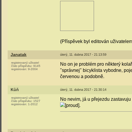
(Příspěvek byl editován uživatelem
Janatak
úterý, 11. dubna 2017 - 21:13:59
registrovaný uživatel
No on je problém pro některý kolař
číslo příspěvku:
9145
registrován:
9-2004
"správnej" bicyklista vybodne, poje
červenou a podobně.
Kůň
úterý, 11. dubna 2017 - 21:30:14
registrovaný uživatel
No nevim, já u přejezdu zastavuju v
číslo příspěvku:
1527
registrován:
1-2012
.