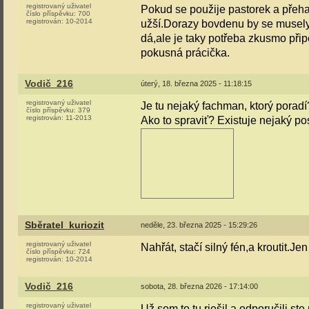
registrovaný uživatel
Pokud se použije pastorek a přehaz
číslo příspěvku:
700
registrován:
10-2014
užší.Dorazy bovdenu by se musely 
dá,ale je taky potřeba zkusmo přip
pokusná prácička.
Vodič_216
úterý, 18. března 2025 - 11:18:15
registrovaný uživatel
Je tu nejaký fachman, ktorý poradí
číslo příspěvku:
379
registrován:
11-2013
Ako to spraviť? Existuje nejaký po
Sběratel_kuriozit
neděle, 23. března 2025 - 15:29:26
registrovaný uživatel
Nahřát, stačí silný fén,a kroutit.Je
číslo příspěvku:
724
registrován:
10-2014
Vodič_216
sobota, 28. března 2026 - 17:14:00
registrovaný uživatel
Už som to tu riešil a odporučili s