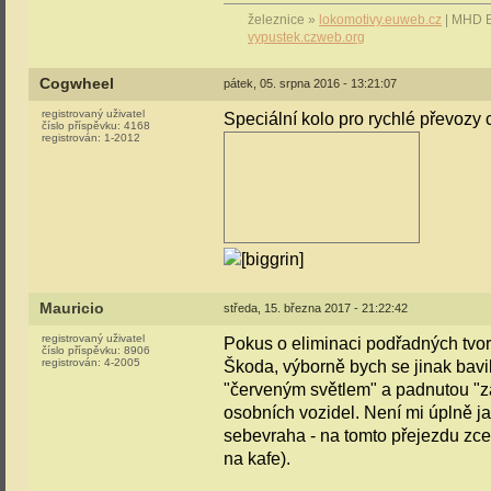
železnice »
lokomotivy.euweb.cz
| MHD 
vypustek.czweb.org
Cogwheel
pátek, 05. srpna 2016 - 13:21:07
registrovaný uživatel
Speciální kolo pro rychlé převoz
číslo příspěvku:
4168
registrován:
1-2012
Mauricio
středa, 15. března 2017 - 21:22:42
registrovaný uživatel
Pokus o eliminaci podřadných tvorů 
číslo příspěvku:
8906
registrován:
4-2005
Škoda, výborně bych se jinak bavi
"červeným světlem" a padnutou "z
osobních vozidel. Není mi úplně 
sebevraha - na tomto přejezdu zcel
na kafe).