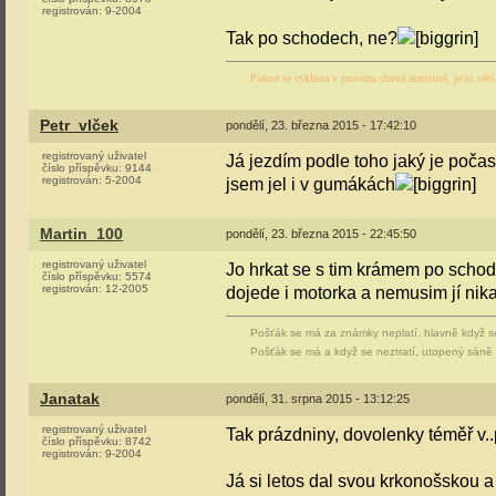
registrován:
9-2004
Tak po schodech, ne?
Pokud se cyklista v provozu chová asertivně, je to větš
Petr_vlček
pondělí, 23. března 2015 - 17:42:10
registrovaný uživatel
Já jezdím podle toho jaký je počas
číslo příspěvku:
9144
registrován:
5-2004
jsem jel i v gumákách
Martin_100
pondělí, 23. března 2015 - 22:45:50
registrovaný uživatel
Jo hrkat se s tim krámem po schode
číslo příspěvku:
5574
registrován:
12-2005
dojede i motorka a nemusim jí nik
Pošťák se má za známky neplatí, hlavně když s
Pošťák se má a když se neztratí, utopený sáně z
Janatak
pondělí, 31. srpna 2015 - 13:12:25
registrovaný uživatel
Tak prázdniny, dovolenky téměř v..p
číslo příspěvku:
8742
registrován:
9-2004
Já si letos dal svou krkonošskou a 