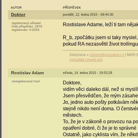
AUTOR
PŘÍSPĚVEK
Doktor
pondělí, 12. ledna 2015 - 09:44:30
registrovaný uživatel
Rostislave Adame, leží ti tam něja
číslo příspěvku:
2979
registrován:
4-2003
R_b, zpočátku jsem si taky myslel, 
pokud RA nezasvětil život trollingu
železnice »
lokomotivy.euweb.cz
| MHD 
vypustek.czweb.org
Rostislav Adam
středa, 14. ledna 2015 - 19:53:28
neregistrovaný host
Doktore,
vidím věci daleko dál, než si mysl
Jsem přesvědčen, že mým zásahem 
Jo, jedno auto pošty potkávám něk
stejně nikdo není doma. O čerstv
městech.
To, že je v zákoně o provozu na 
opatření dobré, či že je to správné 
Ostatně, jako cyklista vím, že ně