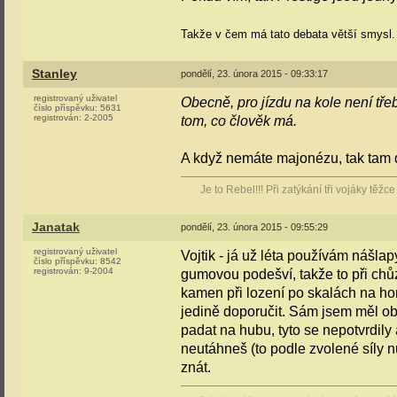
Takže v čem má tato debata větší smysl.
Stanley
pondělí, 23. února 2015 - 09:33:17
registrovaný uživatel
Obecně, pro jízdu na kole není třeb
číslo příspěvku:
5631
registrován:
2-2005
tom, co člověk má.
A když nemáte majonézu, tak tam de
Je to Rebel!!! Při zatýkání tři vojáky těž
Janatak
pondělí, 23. února 2015 - 09:55:29
registrovaný uživatel
Vojtik - já už léta používám nášla
číslo příspěvku:
8542
registrován:
9-2004
gumovou podešví, takže to při ch
kamen při lození po skalách na ho
jedině doporučit. Sám jsem měl ob
padat na hubu, tyto se nepotvrdily 
neutáhneš (to podle zvolené síly nu
znát.