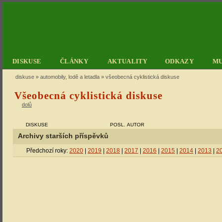
DISKUSE
ČLÁNKY
AKTUALITY
ODKAZY
M
diskuse
»
automobily, lodě a letadla
» všeobecná cyklistická diskuse
Všeobecná cyklistická diskuse
dolů
DISKUSE
POSL. AUTOR
Archivy starších příspěvků
Předchozí roky:
2020
|
2019
|
2018
|
2017
|
2016
|
2015
|
2014
|
2013
|
2