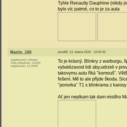
Tyhle Renaulty Dauphine (nikdy jich
bylo víc patrné, co to je za auta
Martin_100
pondělí, 13. dubna 2026 - 10:00:35
registrovaný uživatel
To je krásný. Blinkry z warburgu, š
číslo příspěvku:
10250
registrován:
12-2005
vybalézavost lidi aby,udrzeli v pr
takovymu autu říká "komouš". Větš
řešení. Mě to ale přijde škoda. Si
"ponorka" T1 s blinkrama z karosy
Ať jen neplkam tak dam mistího Mad 