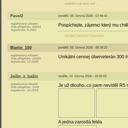
strašného a já nevím proč….
Pavel2
pondělí, 08. června 2026 - 07:46:42
registrovaný uživatel
Pospíchejte, zájemci který mu chtěj
číslo příspěvku:
20943
registrován:
8-2002
tabulka P-rekordů
|
S-analýza
Martin_100
pondělí, 08. června 2026 - 08:38:22
registrovaný uživatel
Unikátní cennej überveterán 300 li
číslo příspěvku:
10305
registrován:
12-2005
Jožin_z_bažin
neděle, 14. června 2026 - 18:30:05
registrovaný uživatel
Je už dlouho, co jsem neviděl R5 
číslo příspěvku:
1009
registrován:
10-2014
A jedna zarostlá felda