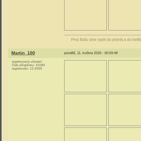
Prvú flašu sme vypili do jednéj a do tretě
Martin_100
pondělí, 11. května 2026 - 00:59:48
registrovaný uživatel
číslo příspěvku:
10280
registrován:
12-2005