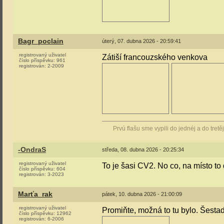
Bagr_poclain
úterý, 07. dubna 2026 - 20:59:41
registrovaný uživatel
Zátiší francouzského venkova
číslo příspěvku:
961
registrován:
2-2009
Prvú flašu sme vypili do jednéj a do tretě
-OndraS
středa, 08. dubna 2026 - 20:25:34
registrovaný uživatel
To je šasi CV2. No co, na místo to 
číslo příspěvku:
604
registrován:
3-2023
Marťa_rak
pátek, 10. dubna 2026 - 21:00:09
registrovaný uživatel
Promiňte, možná to tu bylo. Šestad
číslo příspěvku:
12962
registrován:
6-2006