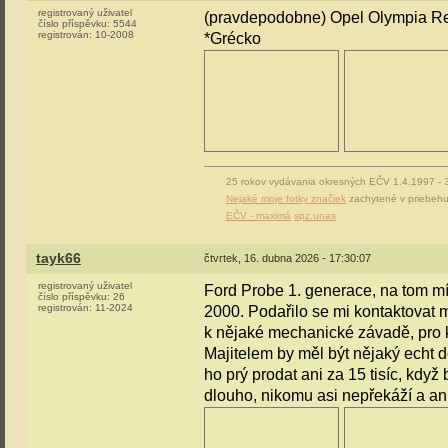
registrovaný uživatel
(pravdepodobne) Opel Olympia Re
číslo příspěvku:
5544
registrován:
10-2008
*Grécko
25 rokov vydávania okresných EČV 1.4.1997 -
Nejaké moje fotky značiek
zachytené v priebehu
EČV - maximá
spz.unas
tayk66
čtvrtek, 16. dubna 2026 - 17:30:07
registrovaný uživatel
Ford Probe 1. generace, na tom mís
číslo příspěvku:
26
registrován:
11-2024
2000. Podařilo se mi kontaktovat 
k nějaké mechanické závadě, pro kt
Majitelem by měl být nějaký echt d
ho prý prodat ani za 15 tisíc, kdy
dlouho, nikomu asi nepřekáží a an