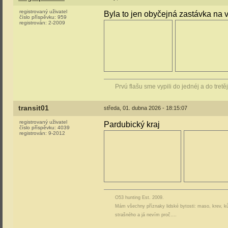
registrovaný uživatel
Byla to jen obyčejná zastávka na 
číslo příspěvku:
959
registrován:
2-2009
Prvú flašu sme vypili do jednéj a do tretě
transit01
středa, 01. dubna 2026 - 18:15:07
registrovaný uživatel
Pardubický kraj
číslo příspěvku:
4039
registrován:
9-2012
O53 hunting Est. 2009.
Mám všechny příznaky lidské bytosti: maso, krev, ků
strašného a já nevím proč….