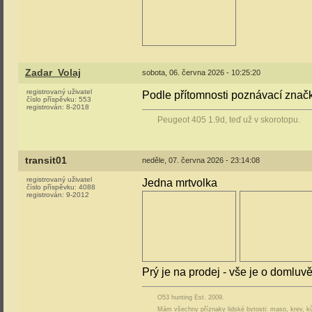
Zadar_Volaj
sobota, 06. června 2026 - 10:25:20
registrovaný uživatel
Podle přítomnosti poznávací značky
číslo příspěvku:
553
registrován:
8-2018
Peugeot 405 1.9d, teď už v skorotopu.
transit01
neděle, 07. června 2026 - 23:14:08
registrovaný uživatel
Jedna mrtvolka
číslo příspěvku:
4088
registrován:
9-2012
Prý je na prodej - vše je o domluv
O53 hunting Est. 2009.
Mám všechny příznaky lidské bytosti: maso, krev, ků