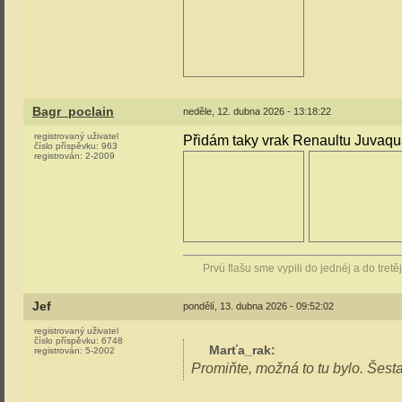
Bagr_poclain
neděle, 12. dubna 2026 - 13:18:22
registrovaný uživatel
Přidám taky vrak Renaultu Juvaqu
číslo příspěvku:
963
registrován:
2-2009
Prvú flašu sme vypili do jednéj a do tretě
Jef
pondělí, 13. dubna 2026 - 09:52:02
registrovaný uživatel
číslo příspěvku:
6748
Marťa_rak
:
registrován:
5-2002
Promiňte, možná to tu bylo. Šesta