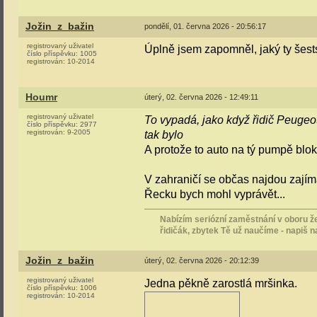
Jožin_z_bažin
pondělí, 01. června 2026 - 20:56:17
registrovaný uživatel
Úplně jsem zapomněl, jaký ty šest
číslo příspěvku:
1005
registrován:
10-2014
Houmr
úterý, 02. června 2026 - 12:49:11
registrovaný uživatel
To vypadá, jako když řidič Peuge
číslo příspěvku:
2977
registrován:
9-2005
tak bylo
A protože to auto na tý pumpě blok
V zahraničí se občas najdou zajím
Řecku bych mohl vyprávět...
Nabízím seriózní zaměstnání v oboru že
řidičák, zbytek Tě už naučíme - napiš 
Jožin_z_bažin
úterý, 02. června 2026 - 20:12:39
registrovaný uživatel
Jedna pěkně zarostlá mršinka.
číslo příspěvku:
1006
registrován:
10-2014