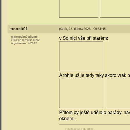
transit01
pátek, 17. dubna 2026 - 09:31:45
registrovaný uživatel
v Solnici vše při starém:
číslo příspěvku:
4052
registrován:
9-2012
A tohle už je tedy taky skoro vra
Přitom by ještě udělalo parády, na
oknem..
O53 hunting Est. 2009.