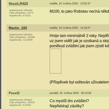
Hroch.R420
neděle, 24. května 2026 - 13:50:37
registrovaný uživatel
M100, to jako Robstav nechá někd
číslo příspěvku:
2075
registrován:
8-2011
Martin_100
neděle, 24. května 2026 - 14:18:27
registrovaný uživatel
Hnije tam minimálně 2 roky. Nejdři
číslo příspěvku:
10288
registrován:
12-2005
uz jsem viděl jak je ozobaná a stoji
poněkud zvláštní jak jsem zjistil 
(Příspěvek byl editován uživatele
Pavel2
pondělí, 25. května 2026 - 06:10:06
registrovaný uživatel
Co myslíš tím zvláštní?
číslo příspěvku:
20916
registrován:
8-2002
Nepřebírají zásilky?