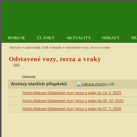
DISKUSE
ČLÁNKY
AKTUALITY
ODKAZY
M
diskuse
»
automobily, lodě a letadla
» odstavené vozy, torza a vraky
Odstavené vozy, torza a vraky
dolů
DISKUSE
Archivy starších příspěvků
(18)
Archiv diskuse Odstavené vozy, torza a vraky do 18. 6. 2025
Archiv diskuse Odstavené vozy, torza a vraky do 06. 10. 2025
Archiv diskuse Odstavené vozy, torza a vraky do 07. 3. 2026