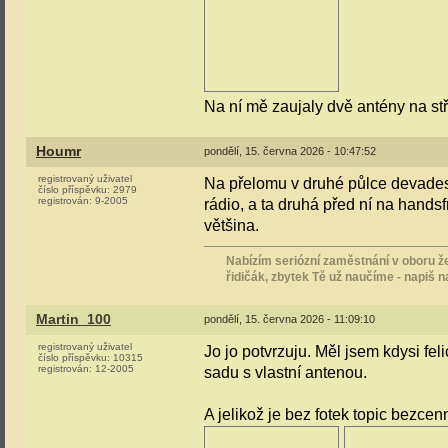
Na ní mě zaujaly dvě antény na stř
Houmr
pondělí, 15. června 2026 - 10:47:52
registrovaný uživatel
Na přelomu v druhé půlce devadesá
číslo příspěvku:
2979
registrován:
9-2005
rádio, a ta druhá před ní na handsf
většina.
Nabízím seriózní zaměstnání v oboru že
řidičák, zbytek Tě už naučíme - napiš 
Martin_100
pondělí, 15. června 2026 - 11:09:10
registrovaný uživatel
Jo jo potvrzuju. Měl jsem kdysi fe
číslo příspěvku:
10315
registrován:
12-2005
sadu s vlastní antenou.
A jelikož je bez fotek topic bezcen