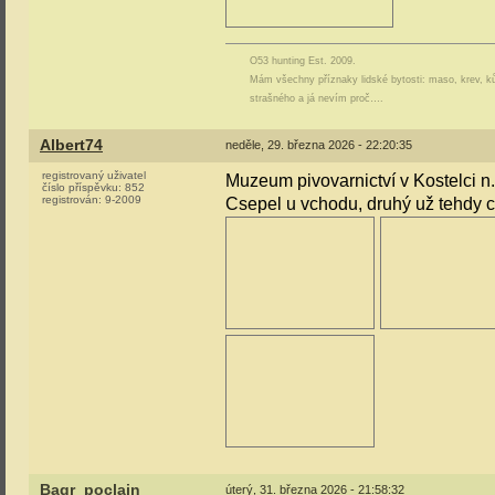
O53 hunting Est. 2009.
Mám všechny příznaky lidské bytosti: maso, krev, ků
strašného a já nevím proč….
Albert74
neděle, 29. března 2026 - 22:20:35
registrovaný uživatel
Muzeum pivovarnictví v Kostelci n
číslo příspěvku:
852
registrován:
9-2009
Csepel u vchodu, druhý už tehdy c
Bagr_poclain
úterý, 31. března 2026 - 21:58:32