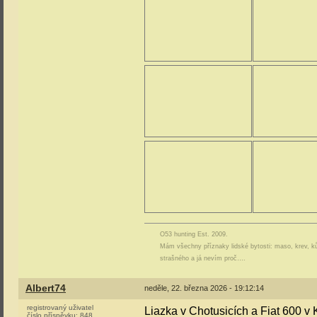
O53 hunting Est. 2009.
Mám všechny příznaky lidské bytosti: maso, krev, ků
strašného a já nevím proč….
Albert74
neděle, 22. března 2026 - 19:12:14
registrovaný uživatel
Liazka v Chotusicích a Fiat 600 v
číslo příspěvku:
848