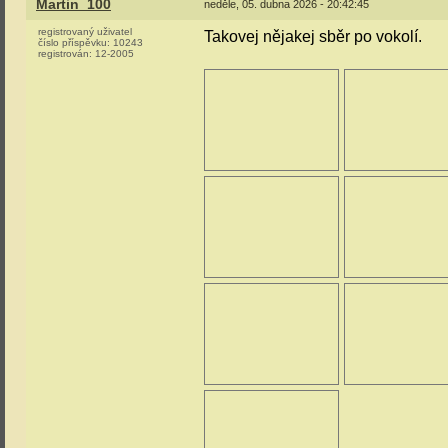
Martin_100
neděle, 05. dubna 2026 - 20:42:45
registrovaný uživatel
Takovej nějakej sběr po vokolí.
číslo příspěvku:
10243
registrován:
12-2005