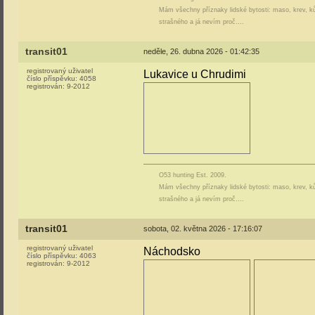
Mám všechny příznaky lidské bytosti: maso, krev, ků
strašného a já nevím proč….
transit01
neděle, 26. dubna 2026 - 01:42:35
registrovaný uživatel
Lukavice u Chrudimi
číslo příspěvku:
4058
registrován:
9-2012
O53 hunting Est. 2009.
Mám všechny příznaky lidské bytosti: maso, krev, ků
strašného a já nevím proč….
transit01
sobota, 02. května 2026 - 17:16:07
registrovaný uživatel
Náchodsko
číslo příspěvku:
4063
registrován:
9-2012