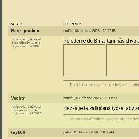
AUTOR
PŘÍSPĚVEK
Bagr_poclain
neděle, 08. března 2026 - 19:47:53
registrovaný uživatel
Pojedeme do Brna, tam nás chytn
číslo příspěvku:
945
registrován:
2-2009
Prvú flašu sme vypili do jednéj a do tretě
Vechtr
pondělí, 09. března 2026 - 08:13:20
registrovaný uživatel
Hezká je ta zatlučená tyčka, aby s
číslo příspěvku:
679
registrován:
12-2015
Veliká divoká zvířata, jako lvi, vlci, medv
tayk66
pátek, 13. března 2026 - 16:35:44