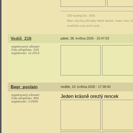
O53 hunting Est. 2009.
Mám všechny příznaky lidské bytosti: maso, krev, ků
strašného a já nevím proč….
Vodič_216
pátek, 08. května 2026 - 15:47:03
registrovaný uživatel
číslo příspěvku:
526
registrován:
11-2013
Bagr_poclain
neděle, 10. května 2026 - 17:38:40
registrovaný uživatel
Jeden krásně orezlý rencek
číslo příspěvku:
964
registrován:
2-2009