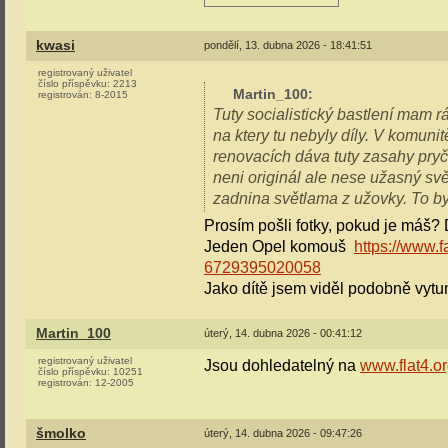
kwasi
pondělí, 13. dubna 2026 - 18:41:51
registrovaný uživatel
číslo příspěvku:
2213
Martin_100
:
registrován:
8-2015
Tuty socialistický bastlení mam r
na ktery tu nebyly díly. V komuni
renovacích dáva tuty zasahy pryč
neni originál ale nese užasný sv
zadnina světlama z užovky. To by
Prosím pošli fotky, pokud je máš?
Jeden Opel komouš
https://www
6729395020058
Jako dítě jsem viděl podobně vyt
Martin_100
úterý, 14. dubna 2026 - 00:41:12
registrovaný uživatel
Jsou dohledatelný na
www.flat4.o
číslo příspěvku:
10251
registrován:
12-2005
šmolko
úterý, 14. dubna 2026 - 09:47:26