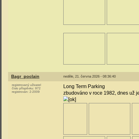
Bagr_poclain
neděle, 21. června 2026 - 08:36:40
registrovaný uživatel
Long Term Parking
číslo příspěvku:
972
registrován:
2-2009
zbudováno v roce 1982, dnes už j