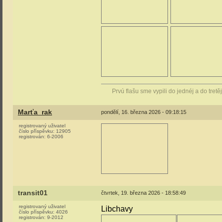
Prvú flašu sme vypili do jednéj a do tretě
Marťa_rak
pondělí, 16. března 2026 - 09:18:15
registrovaný uživatel
číslo příspěvku:
12905
registrován:
6-2006
transit01
čtvrtek, 19. března 2026 - 18:58:49
registrovaný uživatel
Libchavy
číslo příspěvku:
4026
registrován:
9-2012