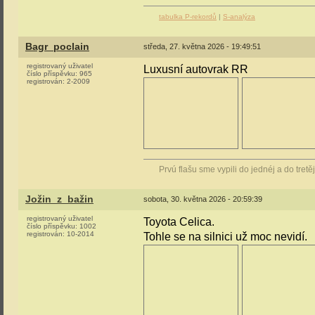
tabulka P-rekordů
|
S-analýza
Bagr_poclain
středa, 27. května 2026 - 19:49:51
registrovaný uživatel
Luxusní autovrak RR
číslo příspěvku:
965
registrován:
2-2009
Prvú flašu sme vypili do jednéj a do tretě
Jožin_z_bažin
sobota, 30. května 2026 - 20:59:39
registrovaný uživatel
Toyota Celica.
číslo příspěvku:
1002
registrován:
10-2014
Tohle se na silnici už moc nevidí.