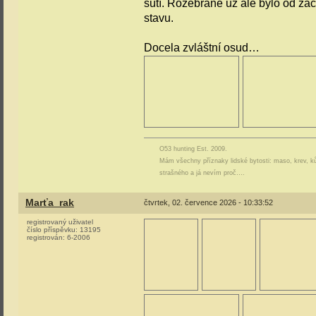
sutí. Rozebrané už ale bylo od za
stavu.
Docela zvláštní osud…
O53 hunting Est. 2009.
Mám všechny příznaky lidské bytosti: maso, krev, ků
strašného a já nevím proč….
Marťa_rak
čtvrtek, 02. července 2026 - 10:33:52
registrovaný uživatel
číslo příspěvku:
13195
registrován:
6-2006