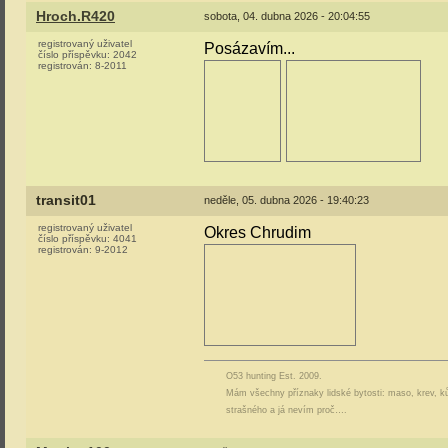
Hroch.R420
sobota, 04. dubna 2026 - 20:04:55
registrovaný uživatel
Posázavím...
číslo příspěvku:
2042
registrován:
8-2011
transit01
neděle, 05. dubna 2026 - 19:40:23
registrovaný uživatel
Okres Chrudim
číslo příspěvku:
4041
registrován:
9-2012
O53 hunting Est. 2009.
Mám všechny příznaky lidské bytosti: maso, krev, ků
strašného a já nevím proč….