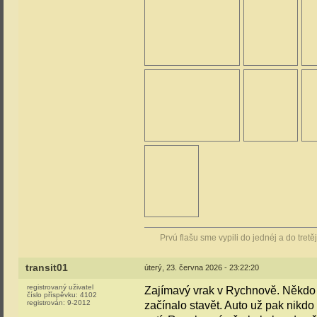
Prvú flašu sme vypili do jednéj a do tretě
transit01
úterý, 23. června 2026 - 23:22:20
registrovaný uživatel
Zajímavý vrak v Rychnově. Někdo h
číslo příspěvku:
4102
registrován:
9-2012
začínalo stavět. Auto už pak nikdo 