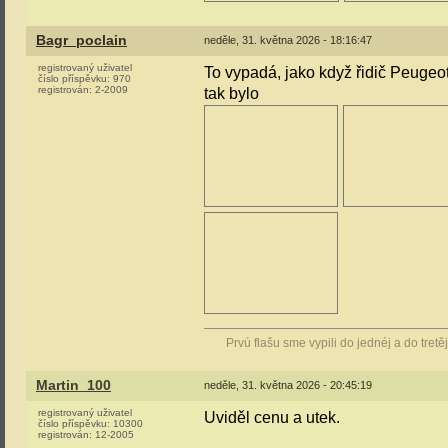
Bagr_poclain
neděle, 31. května 2026 - 18:16:47
registrovaný uživatel
To vypadá, jako když řidič Peuge
číslo příspěvku:
970
registrován:
2-2009
tak bylo
Prvú flašu sme vypili do jednéj a do tretě
Martin_100
neděle, 31. května 2026 - 20:45:19
registrovaný uživatel
Uviděl cenu a utek.
číslo příspěvku:
10300
registrován:
12-2005