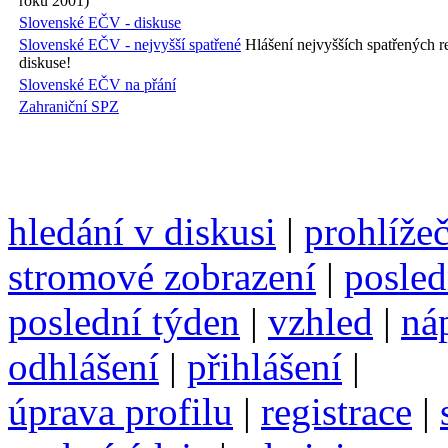
roku 2001)
Slovenské EČV - diskuse
Slovenské EČV - nejvyšší spatřené
Hlášení nejvyšších spatřených r
diskuse!
Slovenské EČV na přání
Zahraniční SPZ
hledání v diskusi
|
prohlíže
stromové zobrazení
|
posled
poslední týden
|
vzhled
|
ná
odhlášení
|
přihlášení
|
úprava profilu
|
registrace
|