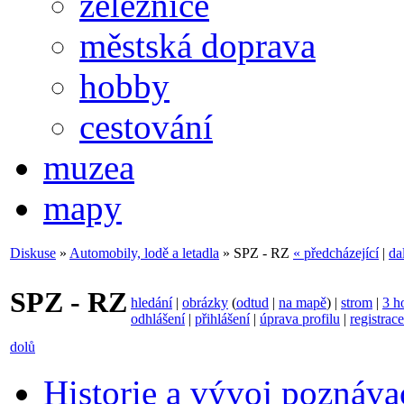
železnice
městská doprava
hobby
cestování
muzea
mapy
Diskuse
»
Automobily, lodě a letadla
» SPZ - RZ
« předcházející
|
da
SPZ - RZ
hledání
|
obrázky
(
odtud
|
na mapě
) |
strom
|
3 h
odhlášení
|
přihlášení
|
úprava profilu
|
registrace
dolů
Historie a vývoj poznáva