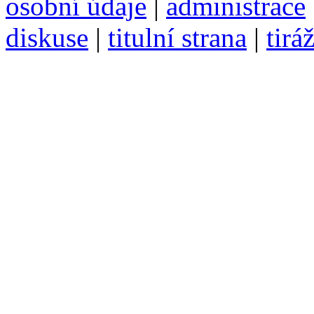
osobní údaje
|
administrace
diskuse
|
titulní strana
|
tirá