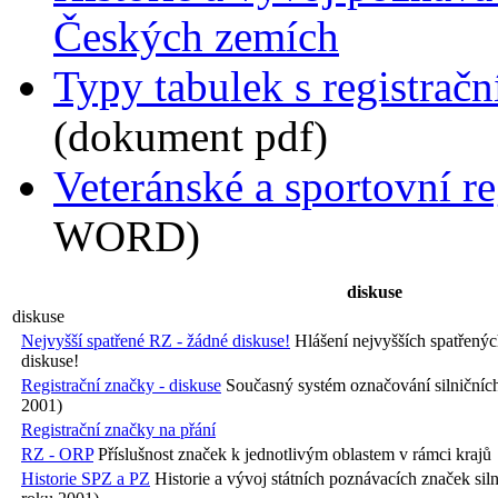
Českých zemích
Typy tabulek s registrač
(dokument pdf)
Veteránské a sportovní re
WORD)
diskuse
diskuse
Nejvyšší spatřené RZ - žádné diskuse!
Hlášení nejvyšších spatřenýc
diskuse!
Registrační značky - diskuse
Současný systém označování silničníc
2001)
Registrační značky na přání
RZ - ORP
Příslušnost značek k jednotlivým oblastem v rámci krajů
Historie SPZ a PZ
Historie a vývoj státních poznávacích značek si