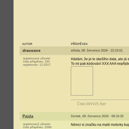
AUTOR
PŘÍSPĚVEK
draceane
středa, 08. července 2026 - 22:23:01
registrovaný uživatel
Hádám, že je to staršího data, ale j
číslo příspěvku:
160
To mi pak kódování XXX AAA nepřijde p
registrován:
12-2017
Číslo 00VV25 žije!
Pajda
čtvrtek, 09. července 2026 - 08:16:25
registrovaný uživatel
Némci si značku na malé motorky kupuj
číslo příspěvku:
2068