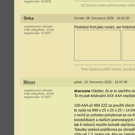
registrován:
9-2005
Už dlouho mám přefocenou většin
Sirka
čtvrtek, 09. července 2026 - 16:01:00
registrovaný uživatel
Podobný font jako rusáci, asi historick
číslo příspěvku:
1510
registrován:
9-2007
"Kdo Bakcha příliš velebí, pocítí
Minor
pátek, 10. července 2026 - 19:37:49
registrovaný uživatel
draceane
Hádám, že je to staršího d
číslo příspěvku:
4260
To mi pak kódování XXX AAA nepřijde p
registrován:
6-2007
100 AAA až 999 ZZZ za použití všech p
to vydá na 899 x 25 x 25 x 25 = 14,04
z nichž je ochotno pohybovat se na fi
koloběžkách a dalších jednostopých
tak 6 milionů myslím bohatě stačí(ma
Tabulky vydává pojištovna po úhradě
vždy od 1.3. jeden rok. Aby se zabráni