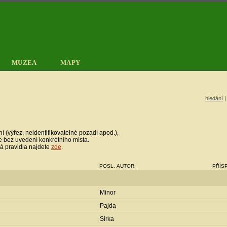
MUZEA
MAPY
hledání
ní (výřez, neidentifikovatelné pozadí apod.),
le bez uvedení konkrétního místa.
á pravidla najdete
zde
.
POSL. AUTOR
PŘÍS
Minor
Pajda
Sirka