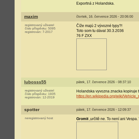
Exportná z Holandska.
maxim
čtvrtek, 16. července 2026 - 20:06:00
registrovaný uživatel
Číže majú 2 vývozné typy?!
číslo příspěvku:
5095
Toto som tu dával 30.3.2036
registrován:
7-2017
76 F ZXX
lubosss55
pátek, 17. července 2026 - 08:37:10
registrovaný uživatel
Holandska vyvozna znacka kopiruje tu
číslo příspěvku:
1935
https://en.wikipedia.org/wiki/Vehicle
registrován:
12-2019
spotter
pátek, 17. července 2026 - 12:09:37
neregistrovaný host
Gromit
,určitě ne. To není ani Vespa.