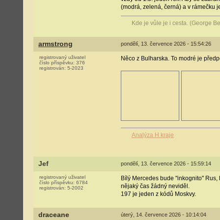
(modrá, zelená, černá) a v rámečku j
Kde je vůle je i cesta. (George 
armstrong
pondělí, 13. července 2026 - 15:54:26
registrovaný uživatel
Něco z Bulharska. To modré je předpok
číslo příspěvku:
376
registrován:
5-2023
Analýza H kraje
Jef
pondělí, 13. července 2026 - 15:59:14
registrovaný uživatel
Bílý Mercedes bude "inkognito" Rus, k
číslo příspěvku:
6784
nějaký čas žádný neviděl.
registrován:
5-2002
197 je jeden z kódů Moskvy.
draceane
úterý, 14. července 2026 - 10:14:04