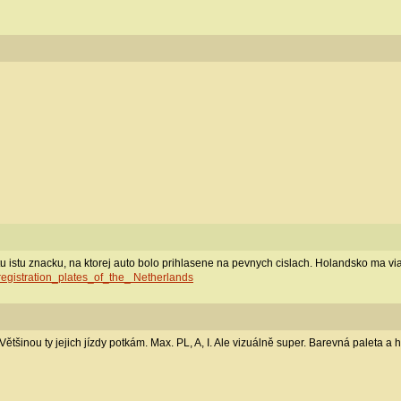
 istu znacku, na ktorej auto bolo prihlasene na pevnych cislach. Holandsko ma vi
_registration_plates_of_the_ Netherlands
 Většinou ty jejich jízdy potkám. Max. PL, A, I. Ale vizuálně super. Barevná paleta a