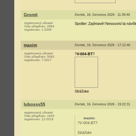
Gromit
čtvrtek, 16. července 2026 - 11:39:40
registrovaný uživatel
Spotter: Zajímavé! Nesouvisí ta návš
číslo příspěvku:
2684
registrován:
1-2006
maxim
čtvrtek, 16. července 2026 - 17:12:40
registrovaný uživatel
?
V-004-BT
?
číslo příspěvku:
5092
registrován:
7-2017
Strážske
lubosss55
čtvrtek, 16. července 2026 - 19:22:31
registrovaný uživatel
číslo příspěvku:
1933
maxim
:
registrován:
12-2019
?V-004-BT?
Strážske