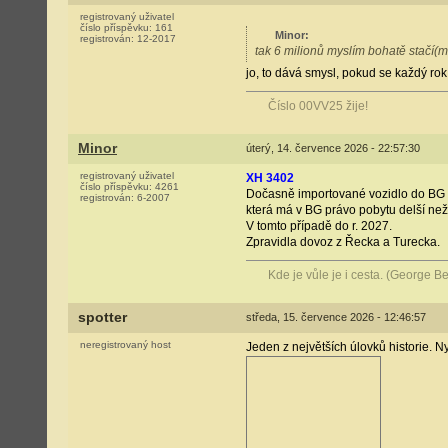
registrovaný uživatel
číslo příspěvku:
161
Minor
:
registrován:
12-2017
tak 6 milionů myslím bohatě stačí(
jo, to dává smysl, pokud se každý rok
Číslo 00VV25 žije!
Minor
úterý, 14. července 2026 - 22:57:30
registrovaný uživatel
XH 3402
číslo příspěvku:
4261
Dočasně importované vozidlo do BG
registrován:
6-2007
která má v BG právo pobytu delší než
V tomto případě do r. 2027.
Zpravidla dovoz z Řecka a Turecka.
Kde je vůle je i cesta. (George 
spotter
středa, 15. července 2026 - 12:46:57
neregistrovaný host
Jeden z největších úlovků historie. N