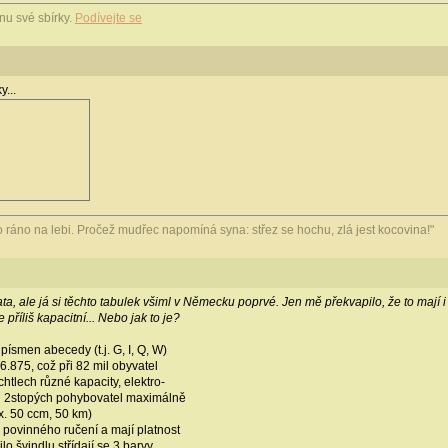
u své sbírky.
Podívejte se
y...
 to ráno na lebi. Pročež mudřec napomíná syna: střez se hochu, zlá jest kocovina!"
ata, ale já si těchto tabulek všiml v Německu poprvé. Jen mě překvapilo, že to maj
říliš kapacitní... Nebo jak to je?
ísmen abecedy (t.j. G, I, Q, W)
6.875, což při 82 mil obyvatel
chtlech různé kapacity, elektro-
 i 2stopých pohybovatel maximálně
x. 50 ccm, 50 km)
 povinného ručení a mají platnost
lo švindlu střídají se 3 barvy