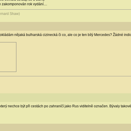
e zakomponován rok vydání....
Bernard Shaw)
ládám nějaká bulharská cizinecká či co, ale co je ten bílý Mercedes? Žádné indicie
terý nechce být při cestách po zahraničí jako Rus viditelně označen. Bývaly takové 