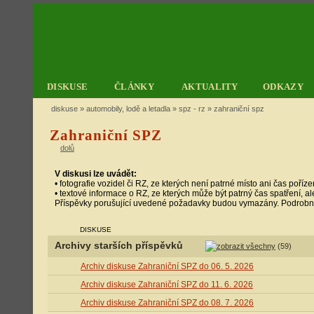
DISKUSE
ČLÁNKY
AKTUALITY
ODKAZY
diskuse
»
automobily, lodě a letadla
»
spz - rz
» zahraniční spz
Zahraniční SPZ
dolů
V diskusi lze uvádět:
• fotografie vozidel či RZ, ze kterých není patrné místo ani čas poříze
• textové informace o RZ, ze kterých může být patrný čas spatření, a
Příspěvky porušující uvedené požadavky budou vymazány. Podrobn
DISKUSE
Archivy starších příspěvků
(59)
Archiv diskuse Zahraniční SPZ do 06. 5. 2026
Archiv diskuse Zahraniční SPZ do 11. 6. 2026
Archiv diskuse Zahraniční SPZ do 08. 7. 2026