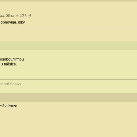
max. 50 ccm, 50 km)
 obnovuje. díky.
 osobou/firmou
 3 měsíce.
Bernard Shaw)
yní v Praze.