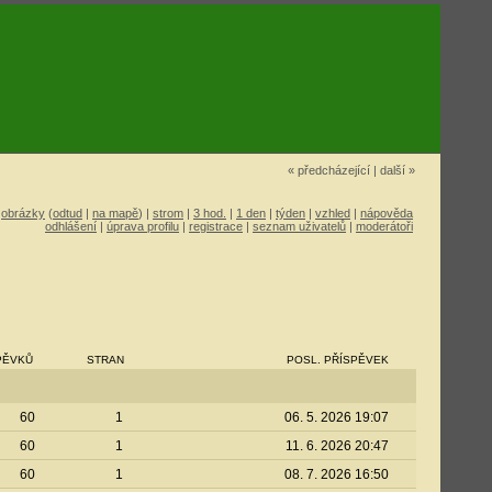
« předcházející
|
další »
|
obrázky
(
odtud
|
na mapě
) |
strom
|
3 hod.
|
1 den
|
týden
|
vzhled
|
nápověda
odhlášení
|
úprava profilu
|
registrace
|
seznam uživatelů
|
moderátoři
PĚVKŮ
STRAN
POSL. PŘÍSPĚVEK
60
1
06. 5. 2026 19:07
60
1
11. 6. 2026 20:47
60
1
08. 7. 2026 16:50