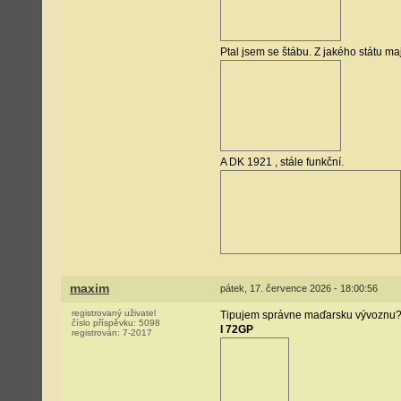
Ptal jsem se štábu. Z jakého státu maj
A DK 1921 , stále funkční.
maxim
pátek, 17. července 2026 - 18:00:56
registrovaný uživatel
Tipujem správne maďarsku vývoznu?
číslo příspěvku:
5098
I 72GP
registrován:
7-2017