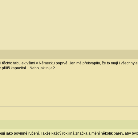
á si těchto tabulek všiml v Německu poprvé. Jen mě překvapilo, že to mají i všechn
říliš kapacitní... Nebo jak to je?
í jako povinné ručení. Takže každý rok jiná značka a mění několik barev, aby bylo n