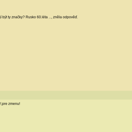
í být ty značky? Rusko 60.léta ..., zněla odpověď.
!,pre zmenu!