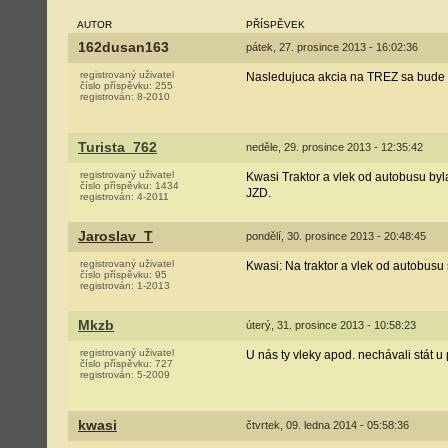
AUTOR
PŘÍSPĚVEK
162dusan163
pátek, 27. prosince 2013 - 16:02:36
registrovaný uživatel
Nasledujuca akcia na TREZ sa bude ko
číslo příspěvku:
255
registrován:
8-2010
Turista_762
neděle, 29. prosince 2013 - 12:35:42
registrovaný uživatel
Kwasi Traktor a vlek od autobusu byla
číslo příspěvku:
1434
JZD.
registrován:
4-2011
Jaroslav_T
pondělí, 30. prosince 2013 - 20:48:45
registrovaný uživatel
Kwasi: Na traktor a vlek od autobusu s
číslo příspěvku:
95
registrován:
1-2013
Mkzb
úterý, 31. prosince 2013 - 10:58:23
registrovaný uživatel
U nás ty vleky apod. nechávali stát u
číslo příspěvku:
727
registrován:
5-2009
kwasi
čtvrtek, 09. ledna 2014 - 05:58:36