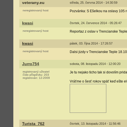
veterany.eu
středa, 25. června 2014 - 14:30:59
neregistrovaný host
Pozvánka: S Ešelkou na oslavy 105
kwasi
čtvrtek, 24. července 2014 - 05:26:47
neregistrovaný host
Reportaz z oslav v Trencianske Tepl
kwasi
pátek, 03. října 2014 - 17:26:57
neregistrovaný host
Dalsi jizdy v Trencianske Teple 18.1
Jurro754
sobota, 08. listopadu 2014 - 12:00:20
registrovaný uživatel
Je tu nejako ticho tak si dovolím prid
číslo příspěvku:
203
registrován:
12-2009
Vráťme o šesť rokov späť keď ešte ele
Turista_762
čtvrtek, 13. listopadu 2014 - 11:56:46