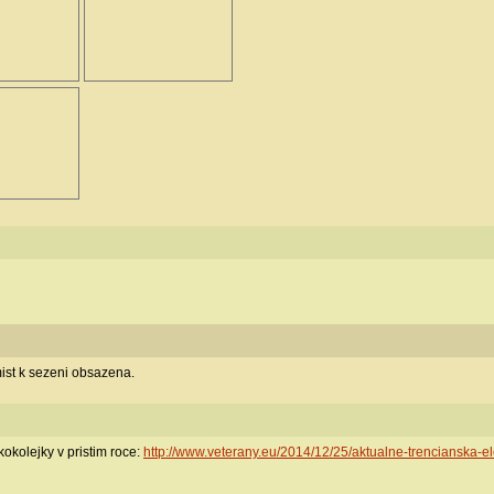
mist k sezeni obsazena.
okolejky v pristim roce:
http://www.veterany.eu/2014/12/25/aktualne-trencianska-