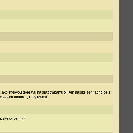
to jako stylovou dopravu na sraz trabantu :-) Jen musite sehnat ridice s
y vlecku utahla :-) Diky Kwasi
cske cviceni :-)