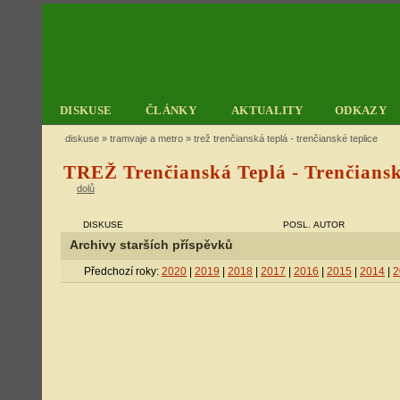
DISKUSE
ČLÁNKY
AKTUALITY
ODKAZY
diskuse
»
tramvaje a metro
» trež trenčianská teplá - trenčianské teplice
TREŽ Trenčianská Teplá - Trenčiansk
dolů
DISKUSE
POSL. AUTOR
Archivy starších příspěvků
Předchozí roky:
2020
|
2019
|
2018
|
2017
|
2016
|
2015
|
2014
|
2