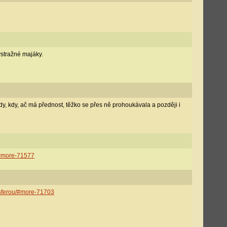
ýstražné majáky.
dy, kdy, ač má přednost, těžko se přes ně prohoukávala a později i
/#more-71577
osferou/#more-71703