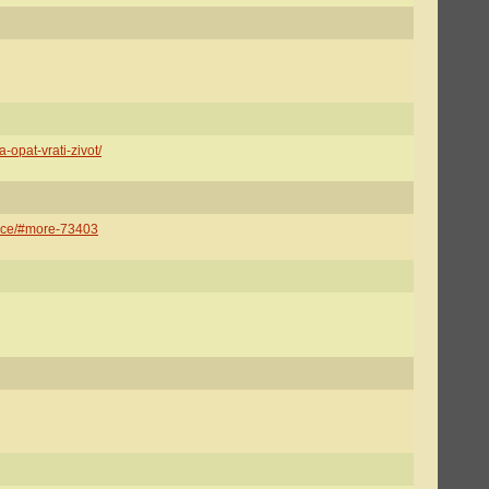
-opat-vrati-zivot/
nice/#more-73403