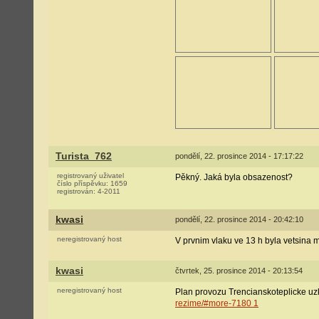
Turista_762
pondělí, 22. prosince 2014 - 17:17:22
registrovaný uživatel
Pěkný. Jaká byla obsazenost?
číslo příspěvku:
1659
registrován:
4-2011
kwasi
pondělí, 22. prosince 2014 - 20:42:10
neregistrovaný host
V prvnim vlaku ve 13 h byla vetsina 
kwasi
čtvrtek, 25. prosince 2014 - 20:13:54
neregistrovaný host
Plan provozu Trencianskoteplicke uzk
rezime/#more-7180 1