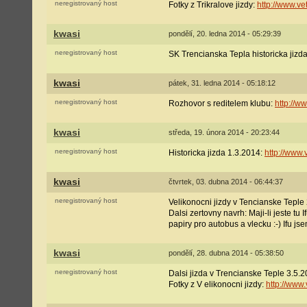
neregistrovaný host
Fotky z Trikralove jizdy:
http://www.v
kwasi
pondělí, 20. ledna 2014 - 05:29:39
neregistrovaný host
SK Trencianska Tepla historicka jizd
kwasi
pátek, 31. ledna 2014 - 05:18:12
neregistrovaný host
Rozhovor s reditelem klubu:
http://
kwasi
středa, 19. února 2014 - 20:23:44
neregistrovaný host
Historicka jizda 1.3.2014:
http://www
kwasi
čtvrtek, 03. dubna 2014 - 06:44:37
neregistrovaný host
Velikonocni jizdy v Tencianske Teple
Dalsi zertovny navrh: Maji-li jeste tu
papiry pro autobus a vlecku :-) Ifu js
kwasi
pondělí, 28. dubna 2014 - 05:38:50
neregistrovaný host
Dalsi jizda v Trencianske Teple 3.5.
Fotky z V elikonocni jizdy:
http://ww