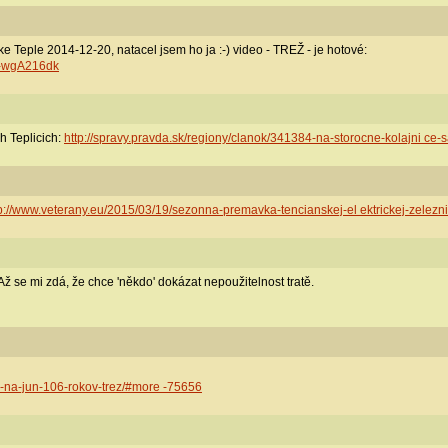
e Teple 2014-12-20, natacel jsem ho ja :-) video - TREŽ - je hotové:
U-wgA216dk
h Teplicich:
http://spravy.pravda.sk/regiony/clanok/341384-na-storocne-kolajni ce-sa
tp://www.veterany.eu/2015/03/19/sezonna-premavka-tencianskej-el ektrickej-zelez
Až se mi zdá, že chce 'někdo' dokázat nepoužitelnost tratě.
p-na-jun-106-rokov-trez/#more -75656