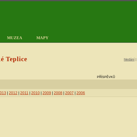
MUZEA
MAPY
é Teplice
hledání
PŘÍSPĚVKŮ
013
|
2012
|
2011
|
2010
|
2009
|
2008
|
2007
|
2006