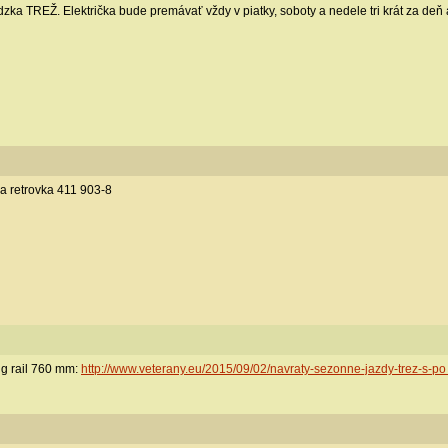
ádzka TREŽ. Električka bude premávať vždy v piatky, soboty a nedele tri krát za de
a retrovka 411 903-8
ng rail 760 mm:
http://www.veterany.eu/2015/09/02/navraty-sezonne-jazdy-trez-s-po