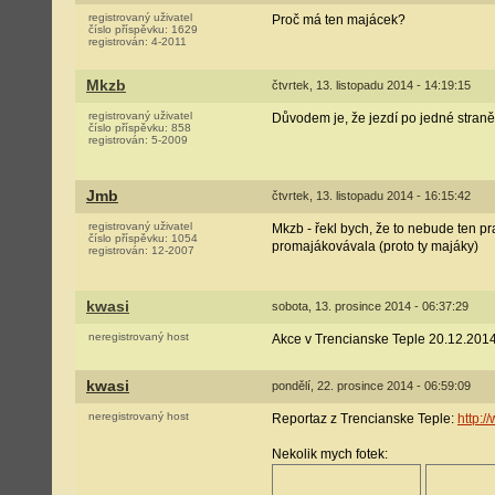
registrovaný uživatel
Proč má ten majácek?
číslo příspěvku:
1629
registrován:
4-2011
Mkzb
čtvrtek, 13. listopadu 2014 - 14:19:15
registrovaný uživatel
Důvodem je, že jezdí po jedné straně 
číslo příspěvku:
858
registrován:
5-2009
Jmb
čtvrtek, 13. listopadu 2014 - 16:15:42
registrovaný uživatel
Mkzb - řekl bych, že to nebude ten pr
číslo příspěvku:
1054
promajákovávala (proto ty majáky)
registrován:
12-2007
kwasi
sobota, 13. prosince 2014 - 06:37:29
neregistrovaný host
Akce v Trencianske Teple 20.12.201
kwasi
pondělí, 22. prosince 2014 - 06:59:09
neregistrovaný host
Reportaz z Trencianske Teple:
http:
Nekolik mych fotek: