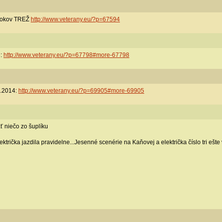
 rokov TREŽ
http://www.veterany.eu/?p=67594
e:
http://www.veterany.eu/?p=67798#more-67798
0.2014:
http://www.veterany.eu/?p=69905#more-69905
ať niečo zo šuplíku
ktrička jazdila pravidelne...Jesenné scenérie na Kaňovej a električka číslo tri eš