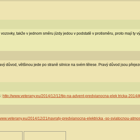
vozovky, takže v jednom směru jízdy jedou v podstatě v protisměru, proto mají ty v
avý důvod, většinou jede po straně silnice na svém tělese. Pravý důvod jsou přejez
4:
http://www.veterany.eu/2014/12/12/tip-na-advent-predvianocna-elek tricka-2014
//www.veterany.eu/2014/12/21/navraty-predvianocna-elektricka -so-sviatocnou-atm