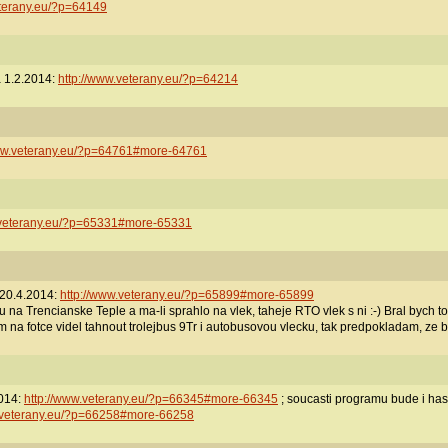
eterany.eu/?p=64149
a 1.2.2014:
http://www.veterany.eu/?p=64214
www.veterany.eu/?p=64761#more-64761
.veterany.eu/?p=65331#more-65331
 20.4.2014:
http://www.veterany.eu/?p=65899#more-65899
 Ifu na Trencianske Teple a ma-li sprahlo na vlek, taheje RTO vlek s ni :-) Bral bych 
em na fotce videl tahnout trolejbus 9Tr i autobusovou vlecku, tak predpokladam, ze b
2014:
http://www.veterany.eu/?p=66345#more-66345
; soucasti programu bude i hasi
w.veterany.eu/?p=66258#more-66258