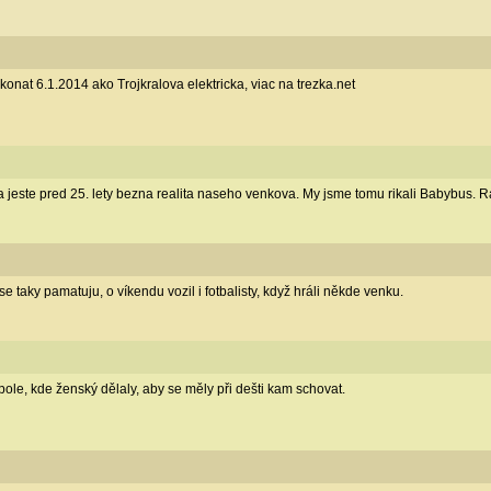
nat 6.1.2014 ako Trojkralova elektricka, viac na trezka.net
 jeste pred 25. lety bezna realita naseho venkova. My jsme tomu rikali Babybus. Ra
e taky pamatuju, o víkendu vozil i fotbalisty, když hráli někde venku.
 pole, kde ženský dělaly, aby se měly při dešti kam schovat.