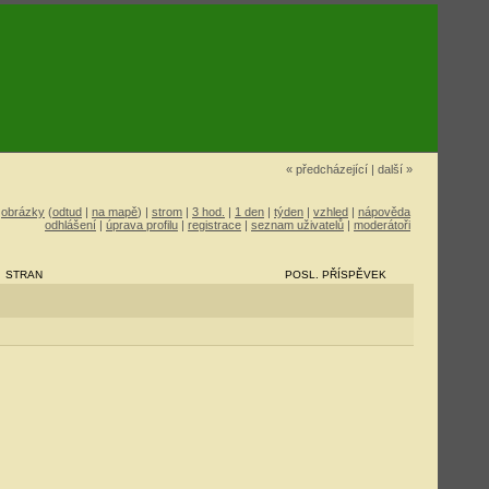
« předcházející
|
další »
|
obrázky
(
odtud
|
na mapě
) |
strom
|
3 hod.
|
1 den
|
týden
|
vzhled
|
nápověda
odhlášení
|
úprava profilu
|
registrace
|
seznam uživatelů
|
moderátoři
STRAN
POSL. PŘÍSPĚVEK