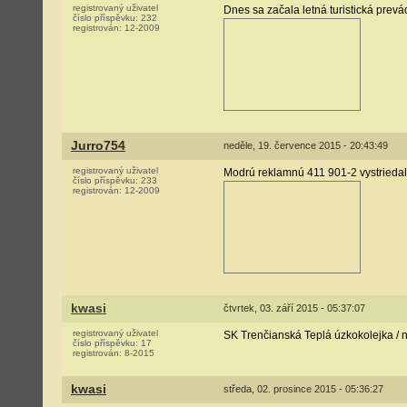
registrovaný uživatel
Dnes sa začala letná turistická prev
číslo příspěvku:
232
registrován:
12-2009
Jurro754
neděle, 19. července 2015 - 20:43:49
registrovaný uživatel
Modrú reklamnú 411 901-2 vystriedal
číslo příspěvku:
233
registrován:
12-2009
kwasi
čtvrtek, 03. září 2015 - 05:37:07
registrovaný uživatel
SK Trenčianská Teplá úzkokolejka / 
číslo příspěvku:
17
registrován:
8-2015
kwasi
středa, 02. prosince 2015 - 05:36:27