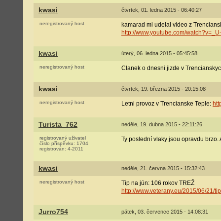
kwasi
čtvrtek, 01. ledna 2015 - 06:40:27
neregistrovaný host
kamarad mi udelal video z Trenciansk
http://www.youtube.com/watch?v=_
kwasi
úterý, 06. ledna 2015 - 05:45:58
neregistrovaný host
Clanek o dnesni jizde v Trencianskyc
kwasi
čtvrtek, 19. března 2015 - 20:15:08
neregistrovaný host
Letni provoz v Trencianske Teple:
ht
Turista_762
neděle, 19. dubna 2015 - 22:11:26
registrovaný uživatel
Ty poslední vlaky jsou opravdu brzo. 
číslo příspěvku:
1704
registrován:
4-2011
kwasi
neděle, 21. června 2015 - 15:32:43
neregistrovaný host
Tip na jún: 106 rokov TREŽ
http://www.veterany.eu/2015/06/21/ti
Jurro754
pátek, 03. července 2015 - 14:08:31