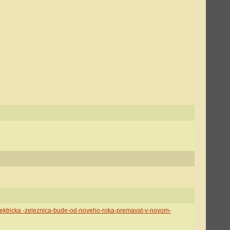
elektricka -zeleznica-bude-od-noveho-roka-premavat-v-novom-