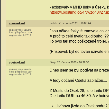
- existovaly v MHD linky a úseky, 
https://i.postimg.cc/4Nwzg48j/27.j
vorisekml
neděle, 21. června 2026 - 16:09:44
registrovaný uživatel
Jsou někde fotky té tramvaje co v 
číslo příspěvku:
109
registrován:
6-2019
A proč to celé trvalo tak dlouho..??
To bylo tak moc poškozené trolej. 
(Příspěvek byl editován uživatelem
vorisekml
úterý, 23. června 2026 - 16:39:30
registrovaný uživatel
Dnes jsem se byl podívat na prez
číslo příspěvku:
110
registrován:
6-2019
A tedy občané Oseka zapláčou....
Z Mostu do Osek 28,- dle tarifu D
Dle tarifu DUK na 46,80. A v hotovos
I z Litvínova jízda do Osek podraž