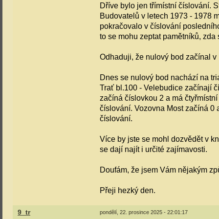
Dříve bylo jen třímístní číslování. 
Budovatelů v letech 1973 - 1978 měl
pokračovalo v číslování posledního
to se mohu zeptat pamětníků, zda 
Odhaduji, že nulový bod začínal v 
Dnes se nulový bod nachází na tria
Trať bl.100 - Velebudice začínají čí
začíná číslovkou 2 a má čtyřmístní 
číslování. Vozovna Most začíná 0 a 
číslování.
Více by jste se mohl dozvědět v k
se dají najít i určité zajímavosti.
Doufám, že jsem Vám nějakým způs
Přeji hezký den.
9_tr
pondělí, 22. prosince 2025 - 22:01:17