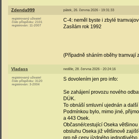
Zdenda999
pátek, 26. června 2026 - 19:31:33
registrovaný uživatel
C-4: neměl byste i zbylé tramvajov
číslo příspěvku:
2101
registrován:
11-2007
Zasílám rok 1992
(Případně sháním oběhy tramvají z 
Vladass
neděle, 28. června 2026 - 20:24:16
registrovaný uživatel
S dovolením jen pro info:
číslo příspěvku:
3120
registrován:
3-2004
Se zahájení provozu nového odbav
DÚK.
To obnáší smluvní ujednán a další
Podmínkou bylo, mimo jiné, přijmou
a 443 Osek.
Občasné/cestující Oseka většinou j
obsluhu Oseka již většinově zajiš
pro ně ceny jízdného jednotlivého 