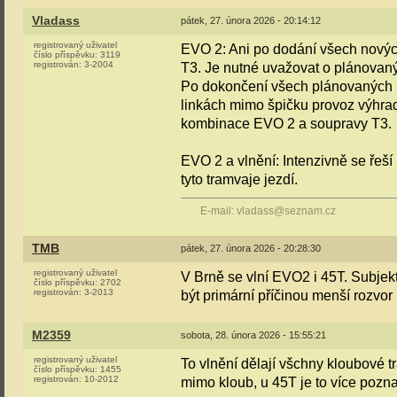
Vladass
pátek, 27. února 2026 - 20:14:12
registrovaný uživatel
EVO 2: Ani po dodání všech nový
číslo příspěvku:
3119
registrován:
3-2004
T3. Je nutné uvažovat o plánovan
Po dokončení všech plánovaných m
linkách mimo špičku provoz výhra
kombinace EVO 2 a soupravy T3.
EVO 2 a vlnění: Intenzivně se řeší 
tyto tramvaje jezdí.
E-mail: vladass@seznam.cz
TMB
pátek, 27. února 2026 - 20:28:30
registrovaný uživatel
V Brně se vlní EVO2 i 45T. Subjekt
číslo příspěvku:
2702
registrován:
3-2013
být primární příčinou menší rozvo
M2359
sobota, 28. února 2026 - 15:55:21
registrovaný uživatel
To vlnění dělají všchny kloubové 
číslo příspěvku:
1455
registrován:
10-2012
mimo kloub, u 45T je to více pozn