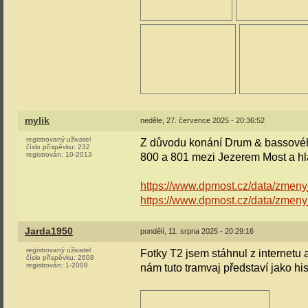
mylik
neděle, 27. července 2025 - 20:36:52
registrovaný uživatel
Z důvodu konání Drum & bassového 
číslo příspěvku:
232
registrován:
10-2013
800 a 801 mezi Jezerem Most a hla
https://www.dpmost.cz/data/zme
https://www.dpmost.cz/data/zme
Jarda1950
pondělí, 11. srpna 2025 - 20:29:16
registrovaný uživatel
Fotky T2 jsem stáhnul z internetu 
číslo příspěvku:
2608
registrován:
1-2009
nám tuto tramvaj představí jako hi