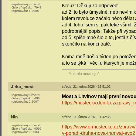
registrovaný uživatel
Kreuz: Děkuji za odpoveď.
číslo příspěvku:
7948
registrován:
6-2005
ad 2: to bylo úmyslně, neb nevím k
kolem revoluce začalo něco dělat a 
ad 4: toho jsem si pak teké všiml,
podrobnější popis. Takže při výpad
ad 5: spíše mně šlo o to, jestli z 
skončilo na konci tratě.
Kniha mně došla týden po položení
a to se týká i věcí u kterých je mo
Makrelu neumeješ.
Jirka_most
středa, 21. ledna 2026 - 16:51:02
registrovaný uživatel
Most a Litvínov mají první novo
číslo příspěvku:
486
registrován:
2-2007
https://mostecky.denik.cz/zpravy_
Nin
středa, 11. února 2026 - 11:42:35
registrovaný uživatel
https://www.e-mostecko.cz/zpravy
číslo příspěvku:
9596
registrován:
8-2003
v-poradi-druha-nova-tramvaj-evo2