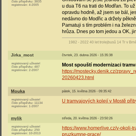
číslo příspěvku:
3835
registrován:
4-2005
u dua T6 na trati do Modřan. To už j
opravdu hodně, až jsem se bál, jes
nedávno do Modřic a držely pěkně
Pamatuji s tím problém i na železni
hrůza. Dnes po tom jedou a OK, jiný
1982 - 2022 40 let trolejbusů 14 Tr v Brn
Jirka_most
čtvrtek, 23. dubna 2026 - 15:35:38
registrovaný uživatel
Most spouští modernizaci tramvaj
číslo příspěvku:
487
registrován:
2-2007
https://mostecky.denik.cz/zpravy_r
20260423.html
Mouka
pátek, 15. května 2026 - 09:35:42
registrovaný uživatel
U tramvajových kolejí v Mostě přib
číslo příspěvku:
11134
registrován:
1-2007
mylik
středa, 20. května 2026 - 23:50:26
registrovaný uživatel
https://www.homerlive.cz/v-okoli-t
číslo příspěvku:
250
registrován:
10-2013
pruzkumne-prace/