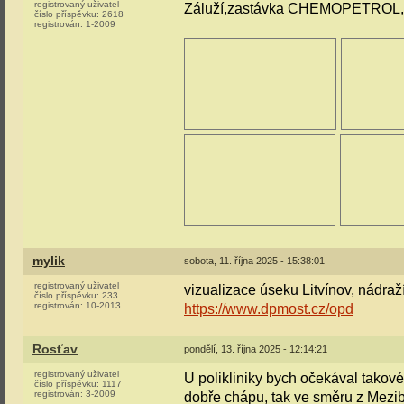
registrovaný uživatel
Záluží,zastávka CHEMOPETROL, 
číslo příspěvku:
2618
registrován:
1-2009
mylik
sobota, 11. října 2025 - 15:38:01
registrovaný uživatel
vizualizace úseku Litvínov, nádraží 
číslo příspěvku:
233
registrován:
10-2013
https://www.dpmost.cz/opd
Rosťav
pondělí, 13. října 2025 - 12:14:21
registrovaný uživatel
U polikliniky bych očekával takové 
číslo příspěvku:
1117
registrován:
3-2009
dobře chápu, tak ve směru z Mezibo