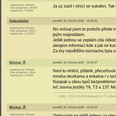
registrovaný uživatel
Ja uz zazil i vlnici se sukafon. Ta
číslo příspěvku:
18336
registrován:
5-2004
Gabuliatko
pondělí, 02. března 2026 - 18:42:41
registrovaný uživatel
No vnímal jsem to protože přede mn
číslo příspěvku:
6423
registrován:
12-2007
jejím majestátem.
Ještě jednou se zeptám zda někdo 
alespon informaci kde a jak se kur
Za éry největšího rozmachu byla s
Michal_Ř
pondělí, 02. března 2026 - 19:06:37
registrovaný uživatel
Není to vlnění, přátelé, přeceňová
číslo příspěvku:
3834
registrován:
4-2005
mnoha okurkama a evkama i v rychl
Naopak u obou typů bezproblémová 
leč zrovna jezdily T6, T3 a 13T. Mo
1982 - 2022 40 let trolejbusů 14 Tr v Brn
Michal_Ř
pondělí, 02. března 2026 - 19:23:22
registrovaný uživatel
Omlouvám se ještě jednou za pleve