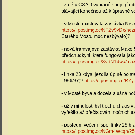
- za éry ČSAD vybrané spoje předc
stávající konečnou až k úpravně 
- v Mostě existovala zastávka Nez
https://i.postimg.cc/NFZv9vDx/ne
Starého Mostu moc nezbývalo)?
- nová tramvajová zastávka Maxe Š
předchůdkyni, která fungovala ja
https://i.postimg.cc/Xv6N1dwx/ma
- linka 23 kdysi jezdila úplně po s
1986/87)?
https://i.postimg.cc/R
- v Mostě bývala docela slušná n
- už v minulosti byl trochu chaos v
vyřešilo až přečíslování nočních t
- poslední večerní spoj linky 25 b
https://i.postimg.cc/NGm4Wcqn/25