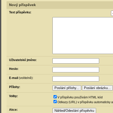
Nový příspěvek
Text příspěvku:
Uživatelské jméno:
Heslo:
E-mail
(volitelně):
Přílohy:
Volby:
V příspěvku používám HTML kód
Odkazy (URL) v příspěvku automaticky a
Akce: