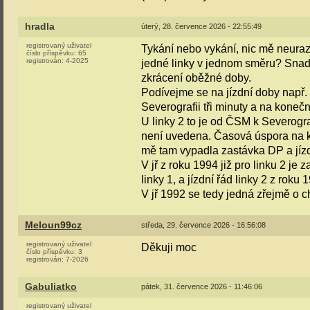
hradla
úterý, 28. července 2026 - 22:55:49
registrovaný uživatel
Tykání nebo vykání, nic mě neuraz
číslo příspěvku:
65
registrován:
4-2025
jedné linky v jednom směru? Snad 
zkrácení oběžné doby.
Podívejme se na jízdní doby např. 
Severografii tři minuty a na koneč
U linky 2 to je od ČSM k Severogr
není uvedena. Časová úspora na ko
mě tam vypadla zastávka DP a jízd
V jř z roku 1994 již pro linku 2 je
linky 1, a jízdní řád linky 2 z roku
V jř 1992 se tedy jedná zřejmě o c
Meloun99cz
středa, 29. července 2026 - 16:56:08
registrovaný uživatel
Děkuji moc
číslo příspěvku:
3
registrován:
7-2026
Gabuliatko
pátek, 31. července 2026 - 11:46:06
registrovaný uživatel