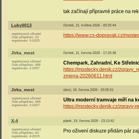
tak začínají přípravné práce na re
Luky0013
čtvrtek, 21. května 2026 - 00:25:44
registrovaný uživatel
https://www.cs-dopravak.cz/mosteck
číslo příspěvku:
23
registrován:
5-2025
Jirka_most
čtvrtek, 11. června 2026 - 17:25:38
registrovaný uživatel
Chempark, Zahradní, Ke Střeln
číslo příspěvku:
488
registrován:
2-2007
https://mostecky.denik.cz/zpravy_r
zmena-20260611.html
Jirka_most
úterý, 16. června 2026 - 20:05:51
registrovaný uživatel
Ultra moderní tramvaje míří na k
číslo příspěvku:
489
registrován:
2-2007
https://mostecky.denik.cz/zpravy-r
X-4
pátek, 19. června 2026 - 23:13:42
registrovaný uživatel
Pro oživení diskuze přidám pár zají
číslo příspěvku:
43
registrován:
4-2015