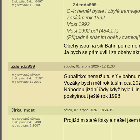
číslo příspěvku:
6467
Zdenda999
:
registrován:
12-2007
C-4: neměl byste i zbylé tramvajo
Zasílám rok 1992
Most 1992
Most 1992.pdf (484.1 k)
(Případně sháním oběhy tramvají z
Obehy jsou na siti Bahn pomerne re
Ja bych se primluvil i za obehy akt
Zdenda999
sobota, 01. srpna 2026 - 12:11:33
registrovaný uživatel
Gubalitko: nemůžu tu síť v bahnu n
číslo příspěvku:
2107
registrován:
11-2007
Vozáky bych měl rok tuším cca 20
Náhodou jízdní řády když byla i li
poskytnout ještě rok 1998
Jirka_most
pátek, 07. srpna 2026 - 18:24:15
registrovaný uživatel
Projíždím staré fotky a našel jsem 
číslo příspěvku:
490
registrován:
2-2007