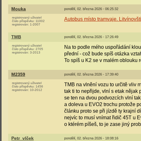
Mouka
pondělí, 02. března 2026 - 06:25:32
registrovaný uživatel
Autobus místo tramvaje. Litvínovští
číslo příspěvku:
11002
registrován:
1-2007
TMB
pondělí, 02. března 2026 - 17:26:49
registrovaný uživatel
Na to podle mého uspořádání kloub
číslo příspěvku:
2705
registrován:
3-2013
přední - což bude spíš otázka vztah
To spíš u K2 se v malém oblouku 
M2359
pondělí, 02. března 2026 - 17:39:40
registrovaný uživatel
TMB na vlnění vozu to určitě vliv m
číslo příspěvku:
1456
registrován:
10-2012
tak ti to nepřijde, vlní s etak něj
se ten na dvou podvozcích vlní tak
a doleva u EVO2 trochu protože po
článku proto se při jízdě ty krajní d
nejvíc to musí vnímat řidič 45T u 
o ktérém píšeš, to je zase jiný prob
Petr_vlček
pondělí, 02. března 2026 - 18:08:16