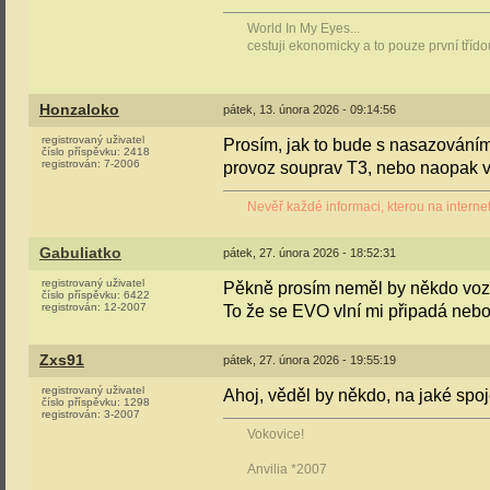
World In My Eyes...
cestuji ekonomicky a to pouze první tříd
Honzaloko
pátek, 13. února 2026 - 09:14:56
registrovaný uživatel
Prosím, jak to bude s nasazování
číslo příspěvku:
2418
registrován:
7-2006
provoz souprav T3, nebo naopak v
Nevěř každé informaci, kterou na internet
Gabuliatko
pátek, 27. února 2026 - 18:52:31
registrovaný uživatel
Pěkně prosím neměl by někdo vozá
číslo příspěvku:
6422
registrován:
12-2007
To že se EVO vlní mi připadá nebo 
Zxs91
pátek, 27. února 2026 - 19:55:19
registrovaný uživatel
Ahoj, věděl by někdo, na jaké s
číslo příspěvku:
1298
registrován:
3-2007
Vokovice!
Anvilia *2007