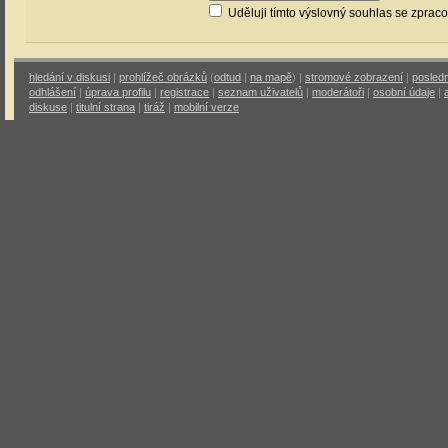
Uděluji tímto výslovný souhlas se zprac
hledání v diskusi
|
prohlížeč obrázků
(
odtud
|
na mapě
) |
stromové zobrazení
|
posledn
odhlášení
|
úprava profilu
|
registrace
|
seznam uživatelů
|
moderátoři
|
osobní údaje
|
diskuse
|
titulní strana
|
tiráž
|
mobilní verze