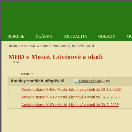
DISKUSE
ČLÁNKY
AKTUALITY
ODKAZY
M
diskuse
»
tramvaje a metro
» mhd v mostě, litvínově a okolí
MHD v Mostě, Litvínově a okolí
dolů
DISKUSE
Archivy starších příspěvků
(10)
Archiv diskuse MHD v Mostě, Litvínově a okolí do 30. 10. 2023
Archiv diskuse MHD v Mostě, Litvínově a okolí do 16. 2. 2025
Archiv diskuse MHD v Mostě, Litvínově a okolí do 03. 7. 2025