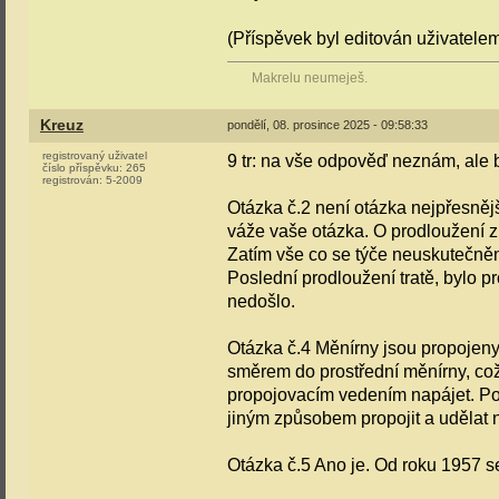
(Příspěvek byl editován uživatelem 
Makrelu neumeješ.
Kreuz
pondělí, 08. prosince 2025 - 09:58:33
registrovaný uživatel
9 tr: na vše odpověď neznám, ale b
číslo příspěvku:
265
registrován:
5-2009
Otázka č.2 není otázka nejpřesnějš
váže vaše otázka. O prodloužení z
Zatím vše co se týče neuskutečněn
Poslední prodloužení tratě, bylo p
nedošlo.
Otázka č.4 Měnírny jsou propojeny 
směrem do prostřední měnírny, co
propojovacím vedením napájet. Pok
jiným způsobem propojit a udělat 
Otázka č.5 Ano je. Od roku 1957 s