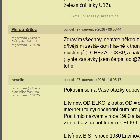
železniční linky U12).
E-mail: vladass@seznam.cz
Meloun99cz
pondělí, 27. července 2026 - 09:58:44
registrovaný uživatel
Zdravím všechny, nemáte někdo z 
číslo příspěvku:
1
registrován:
7-2026
dřívějším zastávkám hlavně k tramv
myslím já ), CHEZA - ČSSP, a pak 
) tyhle zastávky jsem čerpal od @
toho.
hradla
pondělí, 27. července 2026 - 16:05:17
registrovaný uživatel
Pokusím se na Vaše otázky odpově
číslo příspěvku:
64
registrován:
4-2025
Litvínov, OD ELKO: zkratka OD = o
internetu to byl obchodní dům pro p
Pod tímto názvem v roce 1980 a také
Zde odkaz na pohlednici s ELKO:
Litvínov, B.S.: v roce 1980 Litvíno