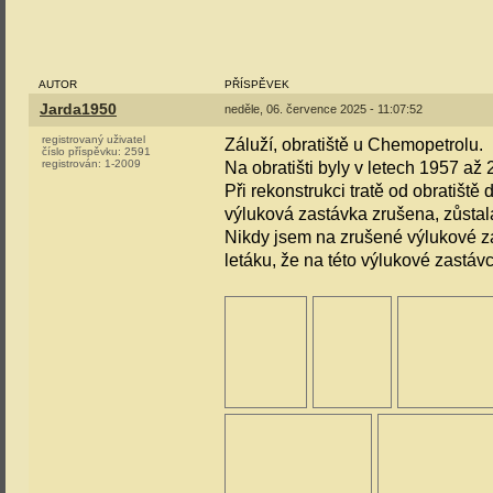
AUTOR
PŘÍSPĚVEK
Jarda1950
neděle, 06. července 2025 - 11:07:52
registrovaný uživatel
Záluží, obratiště u Chemopetrolu.
číslo příspěvku:
2591
registrován:
1-2009
Na obratišti byly v letech 1957 až
Při rekonstrukci tratě od obratiště
výluková zastávka zrušena, zůstala
Nikdy jsem na zrušené výlukové za
letáku, že na této výlukové zastáv