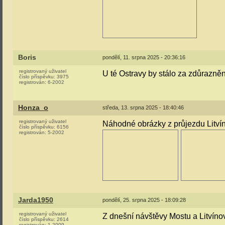
Boris
pondělí, 11. srpna 2025 - 20:36:16
registrovaný uživatel
U té Ostravy by stálo za zdůrazněn
číslo příspěvku:
3975
registrován:
6-2002
Honza_o
středa, 13. srpna 2025 - 18:40:46
registrovaný uživatel
Náhodné obrázky z průjezdu Litví
číslo příspěvku:
6156
registrován:
5-2002
Jarda1950
pondělí, 25. srpna 2025 - 18:09:28
registrovaný uživatel
Z dnešní návštěvy Mostu a Litvíno
číslo příspěvku:
2614
registrován:
1-2009