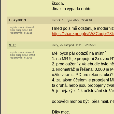
škoda.
Jinak to vypadá dobře.
Luky0013
čtvrtek, 16. října 2025 - 22:44:04
registrovaný uživatel
Hned po zimě odstartuje moderniza
číslo příspěvku:
13
registrován:
5-2025
https://share.google/iWZCuojxG
9_tr
úterý, 25. listopadu 2025 - 22:05:59
registrovaný uživatel
Měl bych pár dotazů na místní.
číslo příspěvku:
7943
registrován:
6-2005
1. na MR 5 je propojení 2x dvou R
2. prodloužení z Velebudic bylo ně
3. kilometráž je řešena: 0,000 je M
užito v rámci PD pro rekonstrukci?
4. za jakým účelem je propojení M
ta druhá, nebo jsou propojeny trva
5. je nějaký klíč k očíslování stožá
odpovědi mohou být i přes mail, n
Díky moc.