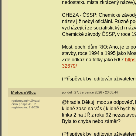
nedostatku místa zkrácený název),
CHEZA - ČSSP: Chemické závody č
název již nebyl oficiální. Různé 
vycházející ze socialistických náz
Chemické závody ČSSP, v roce 
Most, obch. dům RIO: Ano, je to 
stavby, roce 1994 a 1995 jako Mo
Zde odkaz na fotky jako RIO:
http
32679/
(Příspěvek byl editován uživatelem
Meloun99cz
pondělí, 27. července 2026 - 23:05:44
registrovaný uživatel
@hradla Děkuji moc za odpověď, h
číslo příspěvku:
2
registrován:
7-2026
klidně zase na vás ( klidně bych tyk
linka 2 na JŘ z roku 92 nezastav
Byla to chyba nebo záměr?
(Příspěvek byl editován uživatele