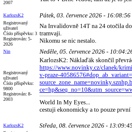
2007
Pátek, 03. července 2026 - 16:08:56
KarlozsK2
Registrovaný
Na Invalidovně 14T na 24 otočila dod
uživatel
tramvaji.
Číslo příspěvku:
3
Registrován:
5-
Nikomu se nic nestalo.
2026
Neděle, 05. července 2026 - 10:04:
Nin
KarlozsK2: Náklaďák skončil převrác
https://www.novinky.cz/clanek/krimi
Registrovaný
v-praze-40586576#dop_ab_varian
uživatel
source_zone_name=novinky.sznhp
Číslo příspěvku:
9800
ce=hp&seq_no=10&utm_source=ww
Registrován:
8-
2003
World In My Eyes...
cestuji ekonomicky a to pouze první
Středa, 08. července 2026 - 13:09:4
KarlozsK2