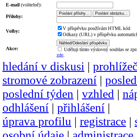
E-mail
(volitelně):
Přílohy:
V příspěvku používám HTML kód
Volby:
Odkazy (URL) v příspěvku automatick
Akce:
Uděluji tímto výslovný souhlas se zp
zde
.
hledání v diskusi
|
prohlíže
stromové zobrazení
|
posled
poslední týden
|
vzhled
|
ná
odhlášení
|
přihlášení
|
úprava profilu
|
registrace
|
osobní údaje
|
administrace