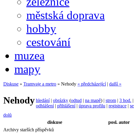
železnice
městská doprava
hobby
cestování
muzea
mapy
Diskuse
»
Tramvaje a metro
» Nehody
« předcházející
|
další »
Nehody
hledání
|
obrázky
(
odtud
|
na mapě
) |
strom
|
3 hod.
odhlášení
|
přihlášení
|
úprava profilu
|
registrace
|
se
dolů
diskuse
posl. autor
Archivy starších příspěvků