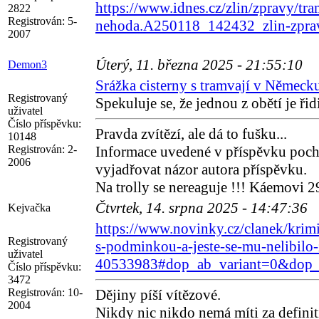
https://www.idnes.cz/zlin/zpravy/tra
2822
Registrován:
5-
nehoda.A250118_142432_zlin-zpr
2007
Úterý, 11. března 2025 - 21:55:10
Demon3
Srážka cisterny s tramvají v Německu
Registrovaný
Spekuluje se, že jednou z obětí je řid
uživatel
Číslo příspěvku:
Pravda zvítězí, ale dá to fušku...
10148
Registrován:
2-
Informace uvedené v příspěvku poch
2006
vyjadřovat názor autora příspěvku.
Na trolly se nereaguje !!! Káemovi 2
Čtvrtek, 14. srpna 2025 - 14:47:36
Kejvačka
https://www.novinky.cz/clanek/krimi
Registrovaný
s-podminkou-a-jeste-se-mu-nelibilo-z
uživatel
40533983#dop_ab_variant=0&dop_s
Číslo příspěvku:
3472
Registrován:
10-
Dějiny píší vítězové.
2004
Nikdy nic nikdo nemá míti za definit