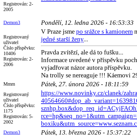
Registrován:
2-
2005
Pondělí, 12. ledna 2026 - 16:53:33
Demon3
V Praze jsme
po srážce s kamionem
n
Registrovaný
jedné starší ženy
...
uživatel
Číslo příspěvku:
Pravda zvítězí, ale dá to fušku...
10406
Registrován:
2-
Informace uvedené v příspěvku poch
2006
vyjadřovat názor autora příspěvku.
Na trolly se nereaguje !!! Káemovi 2
Pátek, 27. února 2026 - 18:11:59
Mmm
https://www.novinky.cz/clanek/zahra
Registrovaný
40564660#dop_ab_variant=163981
uživatel
Číslo příspěvku:
sznhp.box&dop_req_id=ACyjFAOh
1175
rce=hp&seq_no=1&utm_campaign=ab
Registrován:
5-
2002
boxiku&utm_source=www.seznam.c
Pátek, 13. března 2026 - 15:37:22
Demon3