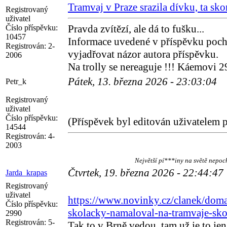
Tramvaj v Praze srazila dívku, ta sk
Registrovaný
uživatel
Pravda zvítězí, ale dá to fušku...
Číslo příspěvku:
10457
Informace uvedené v příspěvku poch
Registrován:
2-
vyjadřovat názor autora příspěvku.
2006
Na trolly se nereaguje !!! Káemovi 2
Pátek, 13. března 2026 - 23:03:04
Petr_k
Registrovaný
uživatel
Číslo příspěvku:
(Příspěvek byl editován uživatelem p
14544
Registrován:
4-
2003
Největší pí***iny na světě nepoch
Čtvrtek, 19. března 2026 - 22:44:47
Jarda_krapas
Registrovaný
uživatel
https://www.novinky.cz/clanek/doma
Číslo příspěvku:
skolacky-namaloval-na-tramvaje-sk
2990
Registrován:
5-
Tak to v Brně vedou, tam už je to jen