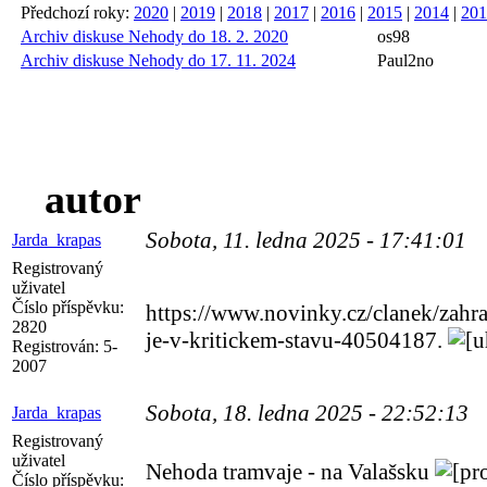
Předchozí roky:
2020
|
2019
|
2018
|
2017
|
2016
|
2015
|
2014
|
201
Archiv diskuse Nehody do 18. 2. 2020
os98
Archiv diskuse Nehody do 17. 11. 2024
Paul2no
autor
Sobota, 11. ledna 2025 - 17:41:01
Jarda_krapas
Registrovaný
uživatel
Číslo příspěvku:
https://www.novinky.cz/clanek/zahra
2820
je-v-kritickem-stavu-40504187.
Registrován:
5-
2007
Sobota, 18. ledna 2025 - 22:52:13
Jarda_krapas
Registrovaný
uživatel
Nehoda tramvaje - na Valašsku
Číslo příspěvku: