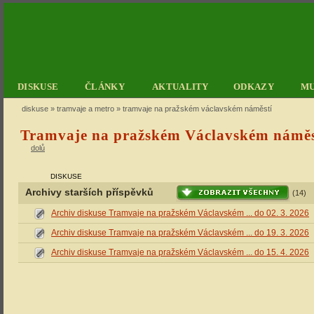
DISKUSE
ČLÁNKY
AKTUALITY
ODKAZY
M
diskuse
»
tramvaje a metro
» tramvaje na pražském václavském náměstí
Tramvaje na pražském Václavském náměs
dolů
DISKUSE
Archivy starších příspěvků
(14)
Archiv diskuse Tramvaje na pražském Václavském ... do 02. 3. 2026
Archiv diskuse Tramvaje na pražském Václavském ... do 19. 3. 2026
Archiv diskuse Tramvaje na pražském Václavském ... do 15. 4. 2026