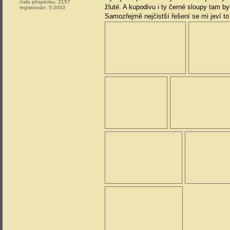
číslo příspěvku:
2157
žluté. A kupodivu i ty černé sloupy tam byl
registrován:
5-2002
Samozřejmě nejčistší řešení se mi jeví t