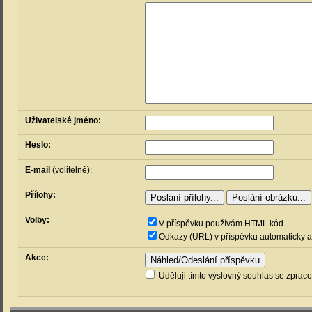
Uživatelské jméno:
Heslo:
E-mail
(volitelně):
Přílohy:
Volby:
V příspěvku používám HTML kód
Odkazy (URL) v příspěvku automaticky a
Akce:
Uděluji tímto výslovný souhlas se zprac