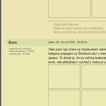
Dějiny píší vítězové.
Nikdy nic nikdo nemá míti za definitivní.
Nikdy není tak zle, aby nemohlo být ještě
Bram
pátek, 05. června 2026 - 08:58:24
registrovaný uživatel
Také jsem byl včera na Václavském náměstí
číslo příspěvku:
17500
kolejové propojení ve Škrétově ulici s tr
registrován:
4-2003
úpravu. To druhé je, že se začíná budova
koně, neb překážející východ z metra je j