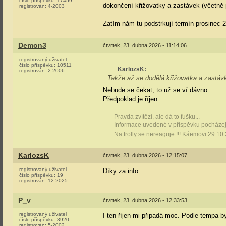
číslo příspěvku:
17459
dokončení křižovatky a zastávek (včetně p
registrován:
4-2003
Zatím nám tu podstrkují termín prosinec 
Demon3
čtvrtek, 23. dubna 2026 - 11:14:06
registrovaný uživatel
číslo příspěvku:
10511
KarlozsK
:
registrován:
2-2006
Takže až se dodělá křižovatka a zastáv
Nebude se čekat, to už se ví dávno.
Předpoklad je říjen.
Pravda zvítězí, ale dá to fušku...
Informace uvedené v příspěvku pocházejí
Na trolly se nereaguje !!! Káemovi 29.10
KarlozsK
čtvrtek, 23. dubna 2026 - 12:15:07
registrovaný uživatel
Díky za info.
číslo příspěvku:
19
registrován:
12-2025
P_v
čtvrtek, 23. dubna 2026 - 12:33:53
registrovaný uživatel
I ten říjen mi připadá moc. Podle tempa 
číslo příspěvku:
3920
registrován:
5-2002