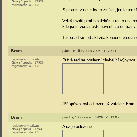
číslo příspěvku:
17528
registrován:
4-2003
S prstem v nose by to zmákli, jenže termín
Velký rozdíl proti hektickému tempu na n
kde jsem včera ještě nevěřil, že se tramvaj
Tak snad se teď aktivita konečně přesu
Bram
pátek, 10. července 2026 - 17:20:41
registrovaný uživatel
Právě teď se poslední chybějící výhybka 
číslo příspěvku:
17530
registrován:
4-2003
(Příspěvek byl editován uživatelem Bram.
Bram
pondělí, 13. července 2026 - 20:13:05
registrovaný uživatel
A už je položeno:
číslo příspěvku:
17531
registrován:
4-2003