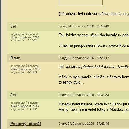
(Příspěvek byl editován uživatelem Georg
Jef
úterý, 14. července 2026 - 13:50:40
registrovaný uživatel
Tak kdyby se tam nějak dochovaly ty dobo
číslo příspěvku:
6786
registrován:
5-2002
Jinak na předposlední fotce s dvacítkou a
Bram
úterý, 14. července 2026 - 14:23:17
registrovaný uživatel
Jef:
Jinak na předposlední fotce s dvacítk
číslo příspěvku:
17536
registrován:
4-2003
Však to byla páteřní silniční městská kom
to tehdy bylo...
Jef
úterý, 14. července 2026 - 14:34:33
registrovaný uživatel
Páteřní komunikace, která ty tři jízdní pru
číslo příspěvku:
6787
Ale jo, taky jsem viděl fotky z Můstku, j
registrován:
5-2002
Pozorný_čtenář
úterý, 14. července 2026 - 14:41:46