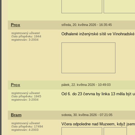
Prox
středa, 20. května 2026 - 16:35:45
registrovaný uživatel
Odhalené inženýrské sítě ve Vinohradské 
číslo příspěvku:
1944
registrován:
3-2004
Prox
pátek, 22. května 2026 - 10:49:03
registrovaný uživatel
Od 6. do 23 června by linka 13 měla být u
číslo příspěvku:
1945
registrován:
3-2004
Bram
sobota, 30. května 2026 - 07:21:05
registrovaný uživatel
Včera odpoledne nad Muzeem, když jsem š
číslo příspěvku:
17494
registrován:
4-2003