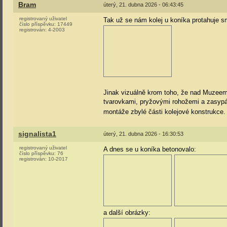
Bram
úterý, 21. dubna 2026 - 06:43:45
registrovaný uživatel
Tak už se nám kolej u koníka protahuje 
číslo příspěvku:
17449
registrován:
4-2003
Jinak vizuálně krom toho, že nad Muzeem 
tvarovkami, pryžovými rohožemi a zasypá
montáže zbylé části kolejové konstrukce.
signalista1
úterý, 21. dubna 2026 - 16:30:53
registrovaný uživatel
A dnes se u koníka betonovalo:
číslo příspěvku:
76
registrován:
10-2017
a další obrázky: