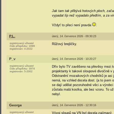
Jak tam tak přibývá hotových ploch, zača
vypadat líp než vypadalo předtím, a za vi
Vždyť to přeci není pravda
.
P.L.
úterý, 14. července 2026 - 09:30:23
registrovaný uživatel
Růžový brejličky.
číslo příspěvku:
1699
registrován:
4-2022
P_v
úterý, 14. července 2026 - 10:20:27
registrovaný uživatel
Dřív bylo TV zavěšeno na převěsy mezi ka
číslo příspěvku:
3974
projektanty k takové sloupové divočině 
registrován:
5-2002
Odstranění mozaikových chodníků je asi j
nemá, na vzhled docela dost. (a to jsem 
se dají udělat pozoruhodné věci a výrobci
zůstala malá kostka, ale bez vzoru. To už
nebyl.
George
úterý, 14. července 2026 - 12:30:16
registrovaný uživatel
Vývoj sloupů na VN byl docela zajímavý. N