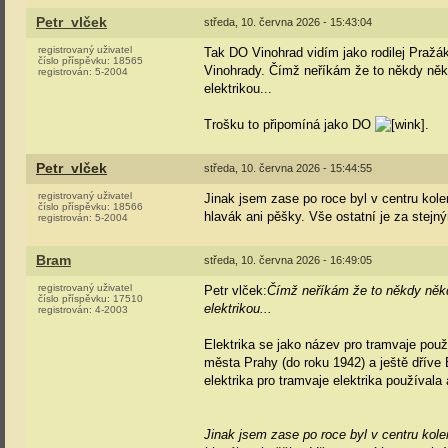
Petr_vlček
středa, 10. června 2026 - 15:43:04
registrovaný uživatel
Tak DO Vinohrad vidím jako rodilej Pražá
číslo příspěvku:
18565
Vinohrady. Čímž neříkám že to někdy někd
registrován:
5-2004
elektrikou...
Trošku to připomíná jako DO
.
Petr_vlček
středa, 10. června 2026 - 15:44:55
registrovaný uživatel
Jinak jsem zase po roce byl v centru kole
číslo příspěvku:
18566
hlavák ani pěšky. Vše ostatní je za stejn
registrován:
5-2004
Bram
středa, 10. června 2026 - 16:49:05
registrovaný uživatel
Petr vlček:
Čímž neříkám že to někdy někde
číslo příspěvku:
17510
elektrikou...
registrován:
4-2003
Elektrika se jako název pro tramvaje použ
města Prahy (do roku 1942) a ještě dříve
elektrika pro tramvaje elektrika používala
Jinak jsem zase po roce byl v centru kole