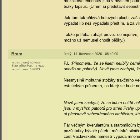
mozaikové chodníky jsou v myslích patrio
těžký lapsus. (Umím si představit sebestře
Jak tam tak přibývá hotových ploch, zača
vypadat líp než vypadalo předtím, a za vi
Takže je třeba zahájit provoz co nejdříve
možno už nemusel chodit pěšky.)
Bram
úterý, 14. července 2026 - 08:49:00
registrovaný uživatel
P.L.:
Připomenu, že se lidem nelíbily černé
číslo příspěvku:
17532
uvedlo do pohody). Nově jsem zachytil, ž
registrován:
4-2003
Nesmyslně mohutné stožáry trakčního ved
estetickým průserem, na který se bude n
Nově jsem zachytil, že se lidem nelíbí 
jsou v myslích patriotů pro střed Prahy ú
si představit sebestředného architekta, kt
Pár věčným kverulantům a staromilcům by
pozůstatky bývalé páteřní městské silnič
část Václavského náměstí vypadá mnohem