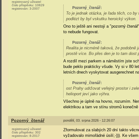
registrovaný uživatel
číslo příspěvku:
10829
Pozorný_čtenář
:
registrován:
3-2007
To je jednak otázka, je řada těch, co by t
podlézt by byl vskutku heroický výkon.
Ono to ještě ani nestojí a "pozorný čtenář
to nebude fungovat.
Pozorný_čtenář
:
Realita je nicméně taková, že podobně ja
prostě více. Bo přes den je to tam dost p
A rozdíl mezi parkem a náměstím jste sch
bude peklo prakticky všude. Vy si v 80 le
letních dnech vyskytovat ausgerechnet 
Pozorný_čtenář
:
ost Prahy udržovat veřejný prostor i zel
helioport jeví jako výhra.
Všechno je úplně na hovno, rozumím. Není p
elektrikou a tam ve stínu stromů konečně 
Pozorný_čtenář
pondělí, 03. srpna 2026 - 12:26:07
registrovaný uživatel
Zformulovat za slabých 20 dní takto věcn
číslo příspěvku:
302
vyžadovalo mimořádné úsilí;-))). Ke všem
registrován:
8-2017