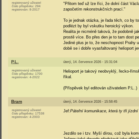
registrovaný uživatel
"Přitom teď už lze říci, že dolní část 
číslo příspěvku:
294
započetím rekonstrukčních prací."
registrován:
8-2017
To je jednak otázka, je řada těch, co by to
podlézt by byl vskutku heroický výkon.
Realita je nicméně taková, že podobně jak
prostě více. Bo přes den je to tam dost pek
Jediné plus je to, že neschopnost Prahy ud
době se i dobře vyasfaltovaný helioport je
P.L.
úterý, 14. července 2026 - 15:31:04
registrovaný uživatel
Helioport je takový neobvyklý, řecko-řím
číslo příspěvku:
1700
říkal.
registrován:
4-2022
(Příspěvek byl editován uživatelem P.L..)
Bram
úterý, 14. července 2026 - 15:58:45
registrovaný uživatel
Jef:
Páteřní komunikace, která ty tři jízdní
číslo příspěvku:
17538
registrován:
4-2003
Jezdilo se i tzv. Myší dírou, což byla ko
Ječnou také dovede představit jako důlež