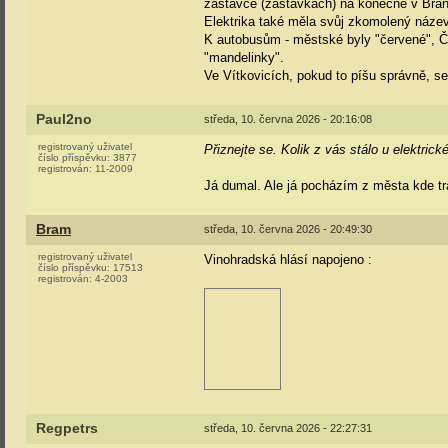
zastávce (zastávkách) na konečné v Bran
Elektrika také měla svůj zkomolený název 
K autobusům - městské byly "červené", 
"mandelinky".
Ve Vítkovicích, pokud to píšu správně, 
Paul2no
středa, 10. června 2026 - 20:16:08
registrovaný uživatel
Přiznejte se. Kolik z vás stálo u elektri
číslo příspěvku:
3877
registrován:
11-2009
Já dumal. Ale já pocházím z města kde tr
Bram
středa, 10. června 2026 - 20:49:30
registrovaný uživatel
Vinohradská hlásí napojeno
:
číslo příspěvku:
17513
registrován:
4-2003
Regpetrs
středa, 10. června 2026 - 22:27:31