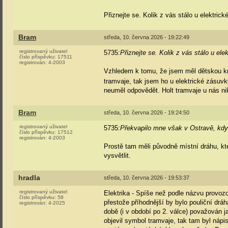
Přiznejte se. Kolik z vás stálo u elektri
Bram
středa, 10. června 2026 - 19:22:49
registrovaný uživatel
5735:
Přiznejte se. Kolik z vás stálo u el
číslo příspěvku:
17511
registrován:
4-2003
Vzhledem k tomu, že jsem měl dětskou kn
tramvaje, tak jsem ho u elektrické zásuv
neuměl odpovědět. Holt tramvaje u nás ni
Bram
středa, 10. června 2026 - 19:24:50
registrovaný uživatel
5735:
Překvapilo mne však v Ostravě, když
číslo příspěvku:
17512
registrován:
4-2003
Prostě tam měli původně místní dráhu, kte
vysvětlit.
hradla
středa, 10. června 2026 - 19:53:37
registrovaný uživatel
Elektrika - Spíše než podle názvu provozo
číslo příspěvku:
58
přestože příhodnější by bylo pouliční drá
registrován:
4-2025
době (i v období po 2. válce) považován 
objevil symbol tramvaje, tak tam byl nápi