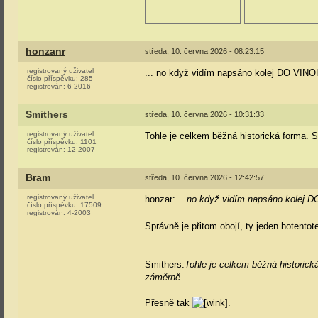
honzanr
středa, 10. června 2026 - 08:23:15
registrovaný uživatel
... no když vidím napsáno kolej DO VINO
číslo příspěvku:
285
registrován:
6-2016
Smithers
středa, 10. června 2026 - 10:31:33
registrovaný uživatel
Tohle je celkem běžná historická forma. S
číslo příspěvku:
1101
registrován:
12-2007
Bram
středa, 10. června 2026 - 12:42:57
registrovaný uživatel
honzar:
... no když vidím napsáno kolej 
číslo příspěvku:
17509
registrován:
4-2003
Správně je přitom obojí, ty jeden hotento
Smithers:
Tohle je celkem běžná historick
záměrně.
Přesně tak
.