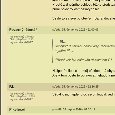
Prostě z dnešního pohledu těžko představ
první poloviny osmdesátých let...
Vzalo to za své po otevření Barrandovské
Pozorný_čtenář
středa, 15. července 2026 - 11:00:47
registrovaný uživatel
číslo příspěvku:
295
P.L.
:
registrován:
8-2017
Helioport je takový neobvyklý, řecko-ří
myslím říkal.
(Příspěvek byl editován uživatelem P.L..
Heliport/helioport ... můj překlep, má chyb
Ale v tom postu to opravovat nebudu a nec
P.L.
středa, 15. července 2026 - 12:16:25
registrovaný uživatel
Vždyť o nic nejde, proč se omlouvat, jedni 
číslo příspěvku:
1701
registrován:
4-2022
Pikehead
pondělí, 03. srpna 2026 - 07:20:49