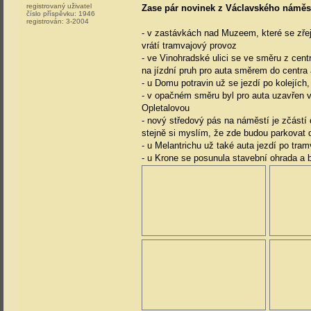
registrovaný uživatel
Zase pár novinek z Václavského náměs
číslo příspěvku:
1946
registrován:
3-2004
- v zastávkách nad Muzeem, které se zřej
vrátí tramvajový provoz
- ve Vinohradské ulici se ve směru z centr
na jízdní pruh pro auta směrem do centra 
- u Domu potravin už se jezdí po kolejích,
- v opačném směru byl pro auta uzavřen 
Opletalovou
- nový středový pás na náměstí je zčástí
stejně si myslím, že zde budou parkovat
- u Melantrichu už také auta jezdí po tra
- u Krone se posunula stavební ohrada a b