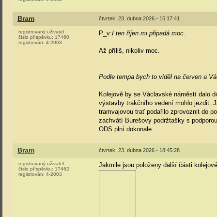
Bram
čtvrtek, 23. dubna 2026 - 15:17:41
registrovaný uživatel
P_v:
I ten říjen mi připadá moc.
číslo příspěvku:
17460
registrován:
4-2003
Až příliš, nikoliv moc.
Podle tempa bych to viděl na červen a V
Kolejově by se Václavské náměstí dalo do
výstavby trakčního vedení mohlo jezdit. J
tramvajovou trať podařilo zprovoznit do p
zachvátí Burešovy podržtašky s podporou
ODS plní dokonale
.
Bram
čtvrtek, 23. dubna 2026 - 18:45:28
registrovaný uživatel
Jakmile jsou položeny další části kolejo
číslo příspěvku:
17462
registrován:
4-2003