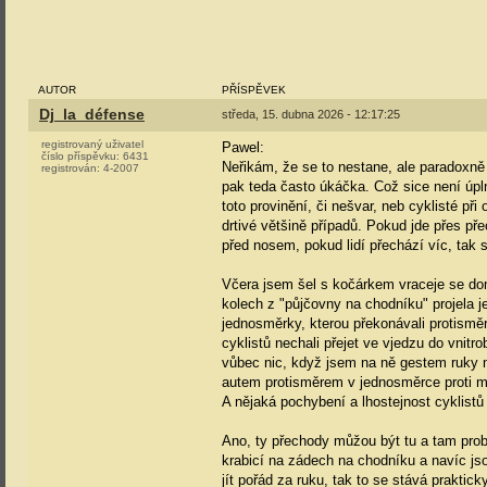
AUTOR
PŘÍSPĚVEK
Dj_la_défense
středa, 15. dubna 2026 - 12:17:25
registrovaný uživatel
Pawel:
číslo příspěvku:
6431
Neřikám, že se to nestane, ale paradoxně k
registrován:
4-2007
pak teda často úkáčka. Což sice není úpln
toto provinění, či nešvar, neb cyklisté p
drtivé většině případů. Pokud jde přes pře
před nosem, pokud lidí přechází víc, tak s
Včera jsem šel s kočárkem vraceje se dom
kolech z "půjčovny na chodníku" projela j
jednosměrky, kterou překonávali protisměre
cyklistů nechali přejet ve vjedzu do vnitr
vůbec nic, když jsem na ně gestem ruky nazn
autem protisměrem v jednosměrce proti m
A nějaká pochybení a lhostejnost cyklistů
Ano, ty přechody můžou být tu a tam probl
krabicí na zádech na chodníku a navíc jso
jít pořád za ruku, tak to se stává praktic