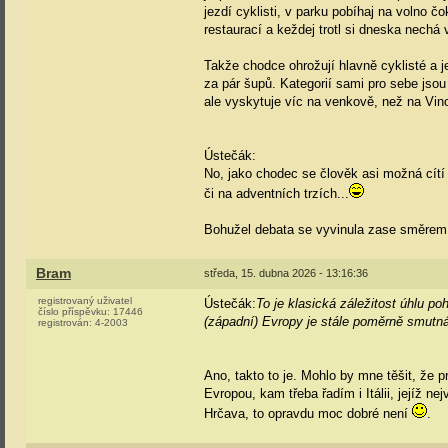
jezdí cyklisti, v parku pobíhaj na volno č
restaurací a keždej trotl si dneska nechá 
Takže chodce ohrožují hlavně cyklisté a je j
za pár šupů. Kategorií sami pro sebe jsou
ale vyskytuje víc na venkově, než na Vin
Ústečák:
No, jako chodec se člověk asi možná cítí 
či na adventních trzích...
Bohužel debata se vyvinula zase směrem,
Bram
středa, 15. dubna 2026 - 13:16:36
registrovaný uživatel
Ústečák:
To je klasická záležitost úhlu po
číslo příspěvku:
17446
(západní) Evropy je stále poměrně smutná
registrován:
4-2003
Ano, takto to je. Mohlo by mne těšit, že p
Evropou, kam třeba řadím i Itálii, jejíž n
Hrčava, to opravdu moc dobré není
.