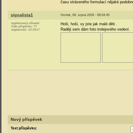
času stráveného formulací nějaké podobn
signalista1
čtvrtek, 06. srpna 2026 - 08:04:45
registrovaný uživatel
Hoši, hoši, vy jste jak malé děti
.
číslo příspěvku:
77
Raději sem dám foto trolejového vedení.
registrován:
10-2017
Nový příspěvek
Text příspěvku: