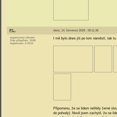
P.L.
úterý, 14. července 2026 - 00:11:36
registrovaný uživatel
I mě bylo dnes jíti po tom náměstí, tak tu 
číslo příspěvku:
1698
registrován:
4-2022
Připomenu, že se lidem nelíbily černé slo
do pohody). Nově jsem zachytil, že se l