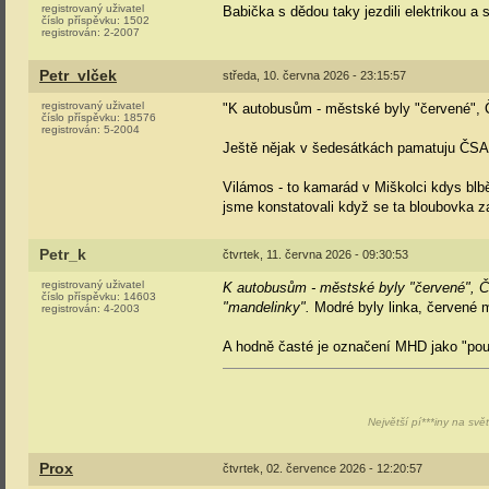
registrovaný uživatel
Babička s dědou taky jezdili elektrikou a 
číslo příspěvku:
1502
registrován:
2-2007
Petr_vlček
středa, 10. června 2026 - 23:15:57
registrovaný uživatel
"K autobusům - městské byly "červené",
číslo příspěvku:
18576
registrován:
5-2004
Ještě nějak v šedesátkách pamatuju ČS
Vilámos - to kamarád v Miškolci kdys blbě 
jsme konstatovali když se ta bloubovka za 
Petr_k
čtvrtek, 11. června 2026 - 09:30:53
registrovaný uživatel
K autobusům - městské byly "červené", 
číslo příspěvku:
14603
"mandelinky".
Modré byly linka, červené 
registrován:
4-2003
A hodně časté je označení MHD jako "pou
Největší pí***iny na svě
Prox
čtvrtek, 02. července 2026 - 12:20:57