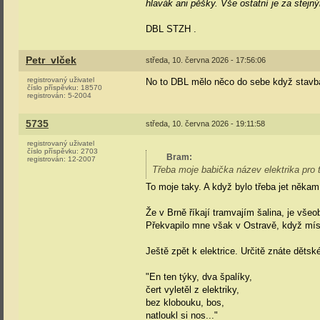
hlavák ani pěšky. Vše ostatní je za stejn
DBL STZH
.
Petr_vlček
středa, 10. června 2026 - 17:56:06
registrovaný uživatel
No to DBL mělo něco do sebe když stavba 
číslo příspěvku:
18570
registrován:
5-2004
5735
středa, 10. června 2026 - 19:11:58
registrovaný uživatel
číslo příspěvku:
2703
Bram
:
registrován:
12-2007
Třeba moje babička název elektrika pro t
To moje taky. A když bylo třeba jet něk
Že v Brně říkají tramvajím šalina, je vš
Překvapilo mne však v Ostravě, když míst
Ještě zpět k elektrice. Určitě znáte dětsk
"En ten týky, dva špalíky,
čert vyletěl z elektriky,
bez klobouku, bos,
natloukl si nos..."