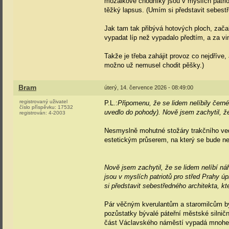
mozaikové chodníky jsou v myslích patrio
těžký lapsus. (Umím si představit sebestře
Jak tam tak přibývá hotových ploch, zača
vypadat líp než vypadalo předtím, a za vi
Takže je třeba zahájit provoz co nejdříve
možno už nemusel chodit pěšky.)
Bram
úterý, 14. července 2026 - 08:49:00
registrovaný uživatel
P.L.:
Připomenu, že se lidem nelíbily černé
číslo příspěvku:
17532
uvedlo do pohody). Nově jsem zachytil, ž
registrován:
4-2003
Nesmyslně mohutné stožáry trakčního ved
estetickým průserem, na který se bude n
Nově jsem zachytil, že se lidem nelíbí 
jsou v myslích patriotů pro střed Prahy ú
si představit sebestředného architekta, kt
Pár věčným kverulantům a staromilcům by
pozůstatky bývalé páteřní městské silnič
část Václavského náměstí vypadá mnohem