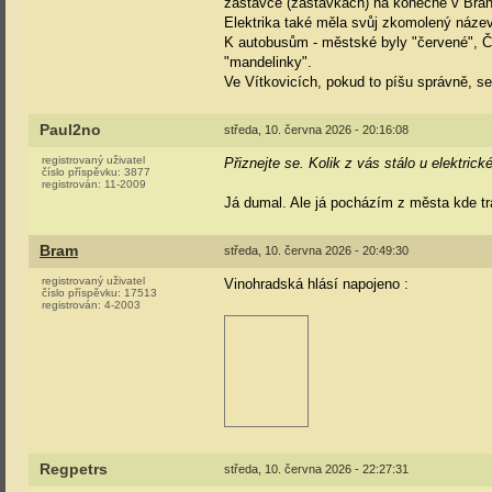
zastávce (zastávkách) na konečné v Bran
Elektrika také měla svůj zkomolený název 
K autobusům - městské byly "červené", 
"mandelinky".
Ve Vítkovicích, pokud to píšu správně, 
Paul2no
středa, 10. června 2026 - 20:16:08
registrovaný uživatel
Přiznejte se. Kolik z vás stálo u elektri
číslo příspěvku:
3877
registrován:
11-2009
Já dumal. Ale já pocházím z města kde tr
Bram
středa, 10. června 2026 - 20:49:30
registrovaný uživatel
Vinohradská hlásí napojeno
:
číslo příspěvku:
17513
registrován:
4-2003
Regpetrs
středa, 10. června 2026 - 22:27:31