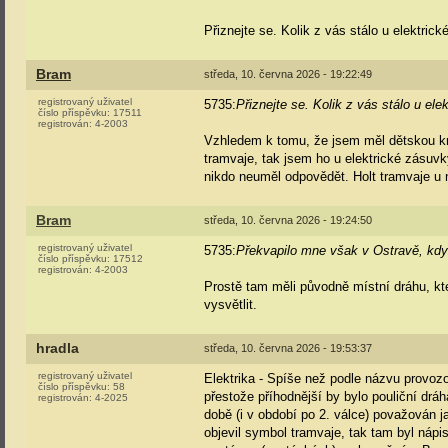
Přiznejte se. Kolik z vás stálo u elektri
Bram
středa, 10. června 2026 - 19:22:49
registrovaný uživatel
5735:
Přiznejte se. Kolik z vás stálo u el
číslo příspěvku:
17511
registrován:
4-2003
Vzhledem k tomu, že jsem měl dětskou kn
tramvaje, tak jsem ho u elektrické zásuv
nikdo neuměl odpovědět. Holt tramvaje u 
Bram
středa, 10. června 2026 - 19:24:50
registrovaný uživatel
5735:
Překvapilo mne však v Ostravě, když
číslo příspěvku:
17512
registrován:
4-2003
Prostě tam měli původně místní dráhu, kte
vysvětlit.
hradla
středa, 10. června 2026 - 19:53:37
registrovaný uživatel
Elektrika - Spíše než podle názvu provozo
číslo příspěvku:
58
přestože příhodnější by bylo pouliční drá
registrován:
4-2025
době (i v období po 2. válce) považován 
objevil symbol tramvaje, tak tam byl nápi