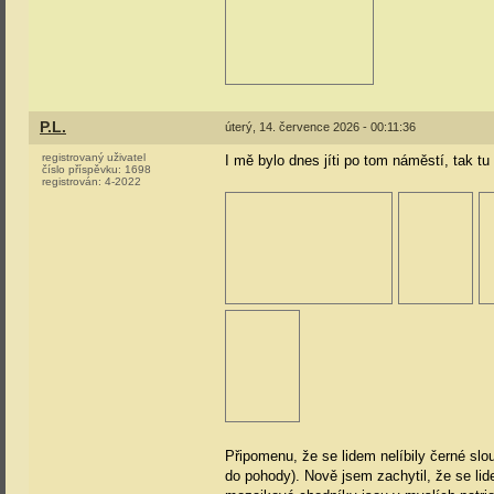
P.L.
úterý, 14. července 2026 - 00:11:36
registrovaný uživatel
I mě bylo dnes jíti po tom náměstí, tak tu 
číslo příspěvku:
1698
registrován:
4-2022
Připomenu, že se lidem nelíbily černé slo
do pohody). Nově jsem zachytil, že se l