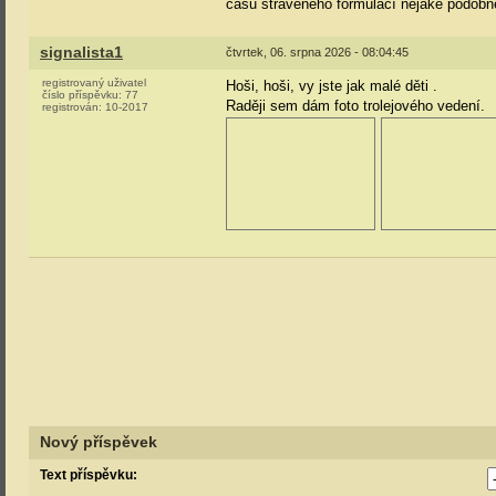
času stráveného formulací nějaké podobn
signalista1
čtvrtek, 06. srpna 2026 - 08:04:45
registrovaný uživatel
Hoši, hoši, vy jste jak malé děti
.
číslo příspěvku:
77
Raději sem dám foto trolejového vedení.
registrován:
10-2017
Nový příspěvek
Text příspěvku: