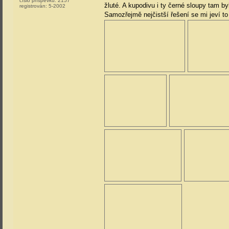
číslo příspěvku:
2157
žluté. A kupodivu i ty černé sloupy tam byl
registrován:
5-2002
Samozřejmě nejčistší řešení se mi jeví t