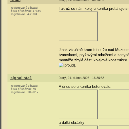
registrovaný uživatel
Tak už se nám kolej u koníka protahuje 
číslo příspěvku:
17449
registrován:
4-2003
Jinak vizuálně krom toho, že nad Muzeem 
tvarovkami, pryžovými rohožemi a zasypá
montáže zbylé části kolejové konstrukce.
.
signalista1
úterý, 21. dubna 2026 - 16:30:53
registrovaný uživatel
A dnes se u koníka betonovalo:
číslo příspěvku:
76
registrován:
10-2017
a další obrázky: