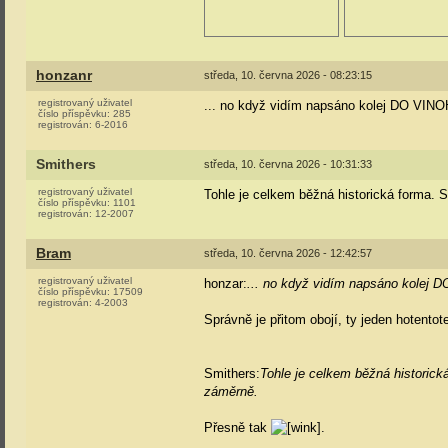
honzanr
středa, 10. června 2026 - 08:23:15
registrovaný uživatel
... no když vidím napsáno kolej DO VINO
číslo příspěvku:
285
registrován:
6-2016
Smithers
středa, 10. června 2026 - 10:31:33
registrovaný uživatel
Tohle je celkem běžná historická forma. S
číslo příspěvku:
1101
registrován:
12-2007
Bram
středa, 10. června 2026 - 12:42:57
registrovaný uživatel
honzar:
... no když vidím napsáno kolej 
číslo příspěvku:
17509
registrován:
4-2003
Správně je přitom obojí, ty jeden hotento
Smithers:
Tohle je celkem běžná historick
záměrně.
Přesně tak
.