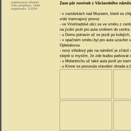
registrovaný uživatel
Zase pár novinek z Václavského náměs
číslo příspěvku:
1946
registrován:
3-2004
- v zastávkách nad Muzeem, které se zřej
vrátí tramvajový provoz
- ve Vinohradské ulici se ve směru z centr
na jízdní pruh pro auta směrem do centra 
- u Domu potravin už se jezdí po kolejích,
- v opačném směru byl pro auta uzavřen 
Opletalovou
- nový středový pás na náměstí je zčástí
stejně si myslím, že zde budou parkovat
- u Melantrichu už také auta jezdí po tra
- u Krone se posunula stavební ohrada a b