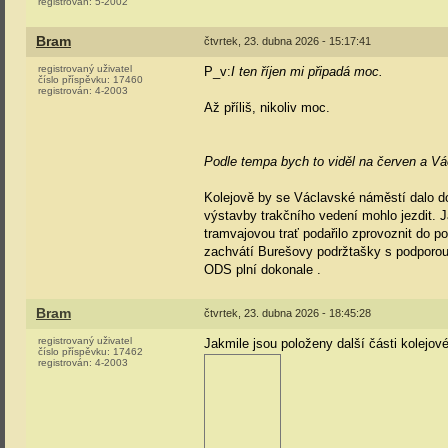
registrován:
5-2002
Bram
čtvrtek, 23. dubna 2026 - 15:17:41
registrovaný uživatel
P_v:
I ten říjen mi připadá moc.
číslo příspěvku:
17460
registrován:
4-2003
Až příliš, nikoliv moc.
Podle tempa bych to viděl na červen a V
Kolejově by se Václavské náměstí dalo do
výstavby trakčního vedení mohlo jezdit. J
tramvajovou trať podařilo zprovoznit do p
zachvátí Burešovy podržtašky s podporou
ODS plní dokonale
.
Bram
čtvrtek, 23. dubna 2026 - 18:45:28
registrovaný uživatel
Jakmile jsou položeny další části kolejo
číslo příspěvku:
17462
registrován:
4-2003