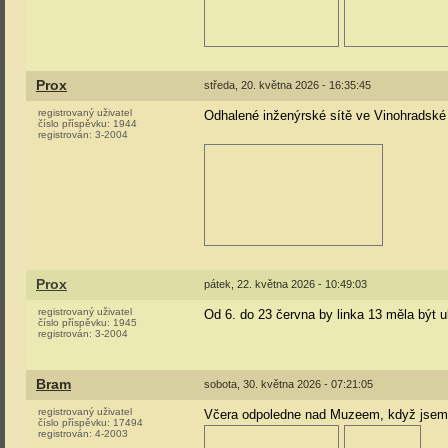
Prox
středa, 20. května 2026 - 16:35:45
registrovaný uživatel
Odhalené inženýrské sítě ve Vinohradské 
číslo příspěvku:
1944
registrován:
3-2004
Prox
pátek, 22. května 2026 - 10:49:03
registrovaný uživatel
Od 6. do 23 června by linka 13 měla být u
číslo příspěvku:
1945
registrován:
3-2004
Bram
sobota, 30. května 2026 - 07:21:05
registrovaný uživatel
Včera odpoledne nad Muzeem, když jsem š
číslo příspěvku:
17494
registrován:
4-2003