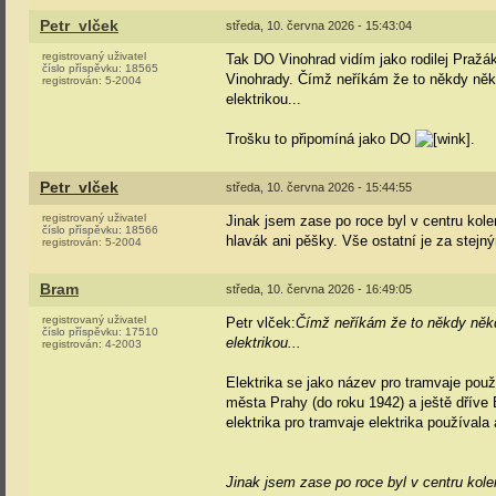
Petr_vlček
středa, 10. června 2026 - 15:43:04
registrovaný uživatel
Tak DO Vinohrad vidím jako rodilej Pražá
číslo příspěvku:
18565
Vinohrady. Čímž neříkám že to někdy někd
registrován:
5-2004
elektrikou...
Trošku to připomíná jako DO
.
Petr_vlček
středa, 10. června 2026 - 15:44:55
registrovaný uživatel
Jinak jsem zase po roce byl v centru kole
číslo příspěvku:
18566
hlavák ani pěšky. Vše ostatní je za stejn
registrován:
5-2004
Bram
středa, 10. června 2026 - 16:49:05
registrovaný uživatel
Petr vlček:
Čímž neříkám že to někdy někde
číslo příspěvku:
17510
elektrikou...
registrován:
4-2003
Elektrika se jako název pro tramvaje použ
města Prahy (do roku 1942) a ještě dříve
elektrika pro tramvaje elektrika používala
Jinak jsem zase po roce byl v centru kole