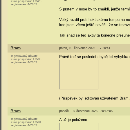
číslo příspěvku:
17528
registrován:
4-2003
S prstem v nose by to zmákli, jenže termín
Velký rozdíl proti hektickému tempu na n
kde jsem včera ještě nevěřil, že se tramvaj
Tak snad se teď aktivita konečně přesu
Bram
pátek, 10. července 2026 - 17:20:41
registrovaný uživatel
Právě teď se poslední chybějící výhybka 
číslo příspěvku:
17530
registrován:
4-2003
(Příspěvek byl editován uživatelem Bram.
Bram
pondělí, 13. července 2026 - 20:13:05
registrovaný uživatel
A už je položeno:
číslo příspěvku:
17531
registrován:
4-2003