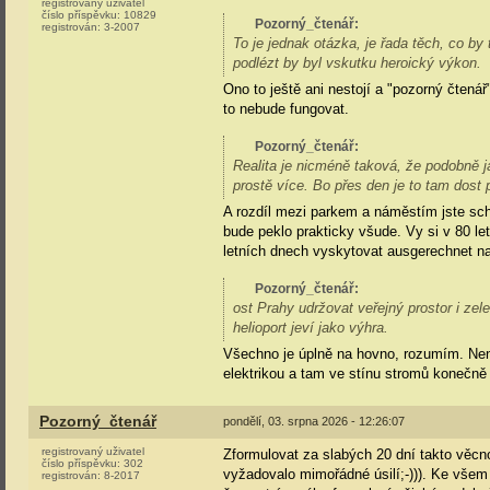
registrovaný uživatel
číslo příspěvku:
10829
Pozorný_čtenář
:
registrován:
3-2007
To je jednak otázka, je řada těch, co by t
podlézt by byl vskutku heroický výkon.
Ono to ještě ani nestojí a "pozorný čtenář
to nebude fungovat.
Pozorný_čtenář
:
Realita je nicméně taková, že podobně ja
prostě více. Bo přes den je to tam dost p
A rozdíl mezi parkem a náměstím jste sch
bude peklo prakticky všude. Vy si v 80 le
letních dnech vyskytovat ausgerechnet 
Pozorný_čtenář
:
ost Prahy udržovat veřejný prostor i zel
helioport jeví jako výhra.
Všechno je úplně na hovno, rozumím. Není p
elektrikou a tam ve stínu stromů konečně 
Pozorný_čtenář
pondělí, 03. srpna 2026 - 12:26:07
registrovaný uživatel
Zformulovat za slabých 20 dní takto věcn
číslo příspěvku:
302
vyžadovalo mimořádné úsilí;-))). Ke všem
registrován:
8-2017