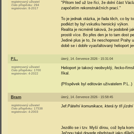
registrovaný uživatel
"Přitom teď už lze říci, že dolní část 
číslo příspěvku:
294
započetím rekonstrukčních prací."
registrován:
8-2017
To je jednak otázka, je řada těch, co by to
podlézt by byl vskutku heroický výkon.
Realita je nicméně taková, že podobně jak
prostě více. Bo přes den je to tam dost pek
Jediné plus je to, že neschopnost Prahy ud
době se i dobře vyasfaltovaný helioport je
P.L.
úterý, 14. července 2026 - 15:31:04
registrovaný uživatel
Helioport je takový neobvyklý, řecko-řím
číslo příspěvku:
1700
říkal.
registrován:
4-2022
(Příspěvek byl editován uživatelem P.L..)
Bram
úterý, 14. července 2026 - 15:58:45
registrovaný uživatel
Jef:
Páteřní komunikace, která ty tři jízdní
číslo příspěvku:
17538
registrován:
4-2003
Jezdilo se i tzv. Myší dírou, což byla ko
Ječnou také dovede představit jako důlež