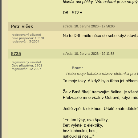
hlavák ani pěšky. Vše ostatní je za stejn
DBL STZH
.
Petr_vlček
středa, 10. června 2026 - 17:56:06
registrovaný uživatel
No to DBL mělo něco do sebe když stavba 
číslo příspěvku:
18570
registrován:
5-2004
5735
středa, 10. června 2026 - 19:11:58
registrovaný uživatel
číslo příspěvku:
2703
Bram
:
registrován:
12-2007
Třeba moje babička název elektrika pro t
To moje taky. A když bylo třeba jet něk
Že v Brně říkají tramvajím šalina, je vš
Překvapilo mne však v Ostravě, když míst
Ještě zpět k elektrice. Určitě znáte dětsk
"En ten týky, dva špalíky,
čert vyletěl z elektriky,
bez klobouku, bos,
natloukl si nos..."