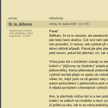
AUTOR
PŘÍSPĚVEK
Dj_la_défense
středa, 15. dubna 2026 - 12:17:25
registrovaný uživatel
Pawel:
číslo příspěvku:
6431
Neřikám, že se to nestane, ale paradoxně k
registrován:
4-2007
pak teda často úkáčka. Což sice není úpln
toto provinění, či nešvar, neb cyklisté p
drtivé většině případů. Pokud jde přes pře
před nosem, pokud lidí přechází víc, tak s
Včera jsem šel s kočárkem vraceje se dom
kolech z "půjčovny na chodníku" projela j
jednosměrky, kterou překonávali protisměre
cyklistů nechali přejet ve vjedzu do vnitr
vůbec nic, když jsem na ně gestem ruky nazn
autem protisměrem v jednosměrce proti m
A nějaká pochybení a lhostejnost cyklistů
Ano, ty přechody můžou být tu a tam probl
krabicí na zádech na chodníku a navíc jso
jít pořád za ruku, tak to se stává praktic