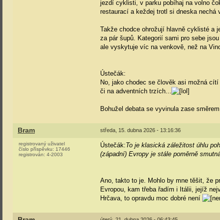
jezdí cyklisti, v parku pobíhaj na volno č
restaurací a keždej trotl si dneska nechá 
Takže chodce ohrožují hlavně cyklisté a je j
za pár šupů. Kategorií sami pro sebe jsou
ale vyskytuje víc na venkově, než na Vin
Ústečák:
No, jako chodec se člověk asi možná cítí 
či na adventních trzích...
Bohužel debata se vyvinula zase směrem,
Bram
středa, 15. dubna 2026 - 13:16:36
registrovaný uživatel
Ústečák:
To je klasická záležitost úhlu po
číslo příspěvku:
17446
(západní) Evropy je stále poměrně smutná
registrován:
4-2003
Ano, takto to je. Mohlo by mne těšit, že p
Evropou, kam třeba řadím i Itálii, jejíž n
Hrčava, to opravdu moc dobré není
Bram
úterý, 21. dubna 2026 - 06:43:45