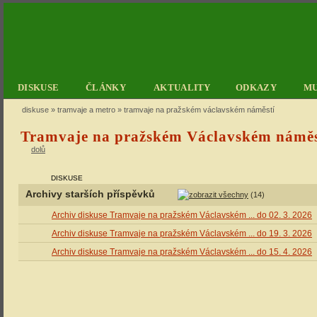
DISKUSE
ČLÁNKY
AKTUALITY
ODKAZY
M
diskuse
»
tramvaje a metro
» tramvaje na pražském václavském náměstí
Tramvaje na pražském Václavském náměs
dolů
DISKUSE
Archivy starších příspěvků
(14)
Archiv diskuse Tramvaje na pražském Václavském ... do 02. 3. 2026
Archiv diskuse Tramvaje na pražském Václavském ... do 19. 3. 2026
Archiv diskuse Tramvaje na pražském Václavském ... do 15. 4. 2026