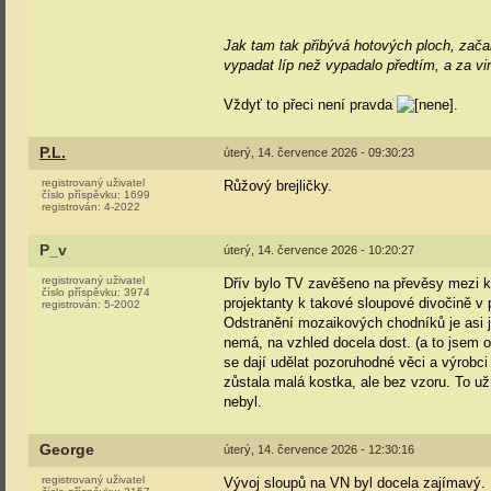
Jak tam tak přibývá hotových ploch, zača
vypadat líp než vypadalo předtím, a za vi
Vždyť to přeci není pravda
.
P.L.
úterý, 14. července 2026 - 09:30:23
registrovaný uživatel
Růžový brejličky.
číslo příspěvku:
1699
registrován:
4-2022
P_v
úterý, 14. července 2026 - 10:20:27
registrovaný uživatel
Dřív bylo TV zavěšeno na převěsy mezi ka
číslo příspěvku:
3974
projektanty k takové sloupové divočině 
registrován:
5-2002
Odstranění mozaikových chodníků je asi j
nemá, na vzhled docela dost. (a to jsem 
se dají udělat pozoruhodné věci a výrobci
zůstala malá kostka, ale bez vzoru. To už
nebyl.
George
úterý, 14. července 2026 - 12:30:16
registrovaný uživatel
Vývoj sloupů na VN byl docela zajímavý. N