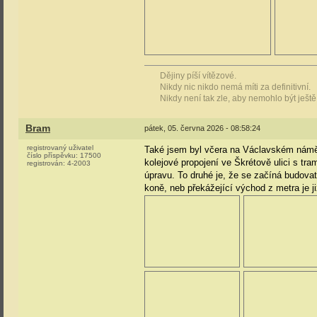
Dějiny píší vítězové.
Nikdy nic nikdo nemá míti za definitivní.
Nikdy není tak zle, aby nemohlo být ještě
Bram
pátek, 05. června 2026 - 08:58:24
registrovaný uživatel
Také jsem byl včera na Václavském náměstí
číslo příspěvku:
17500
kolejové propojení ve Škrétově ulici s tr
registrován:
4-2003
úpravu. To druhé je, že se začíná budova
koně, neb překážející východ z metra je j