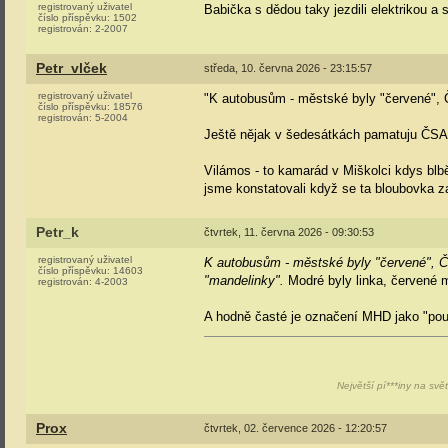
registrovaný uživatel
Babička s dědou taky jezdili elektrikou a 
číslo příspěvku:
1502
registrován:
2-2007
Petr_vlček
středa, 10. června 2026 - 23:15:57
registrovaný uživatel
"K autobusům - městské byly "červené",
číslo příspěvku:
18576
registrován:
5-2004
Ještě nějak v šedesátkách pamatuju ČS
Vilámos - to kamarád v Miškolci kdys blbě 
jsme konstatovali když se ta bloubovka za 
Petr_k
čtvrtek, 11. června 2026 - 09:30:53
registrovaný uživatel
K autobusům - městské byly "červené", 
číslo příspěvku:
14603
"mandelinky".
Modré byly linka, červené 
registrován:
4-2003
A hodně časté je označení MHD jako "pou
Největší pí***iny na svě
Prox
čtvrtek, 02. července 2026 - 12:20:57