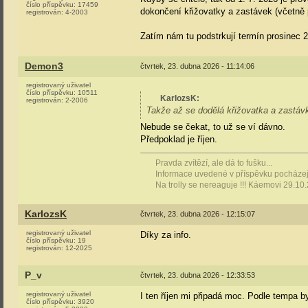
číslo příspěvku:
17459
dokončení křižovatky a zastávek (včetně p
registrován:
4-2003
Zatím nám tu podstrkují termín prosinec 
Demon3
čtvrtek, 23. dubna 2026 - 11:14:06
registrovaný uživatel
číslo příspěvku:
10511
KarlozsK
:
registrován:
2-2006
Takže až se dodělá křižovatka a zastáv
Nebude se čekat, to už se ví dávno.
Předpoklad je říjen.
Pravda zvítězí, ale dá to fušku...
Informace uvedené v příspěvku pocházejí
Na trolly se nereaguje !!! Káemovi 29.10
KarlozsK
čtvrtek, 23. dubna 2026 - 12:15:07
registrovaný uživatel
Díky za info.
číslo příspěvku:
19
registrován:
12-2025
P_v
čtvrtek, 23. dubna 2026 - 12:33:53
registrovaný uživatel
I ten říjen mi připadá moc. Podle tempa 
číslo příspěvku:
3920