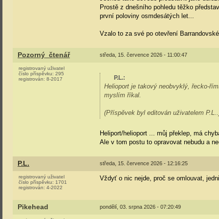
Prostě z dnešního pohledu těžko představ
první poloviny osmdesátých let...
Vzalo to za své po otevření Barrandovské
Pozorný_čtenář
středa, 15. července 2026 - 11:00:47
registrovaný uživatel
číslo příspěvku:
295
P.L.
:
registrován:
8-2017
Helioport je takový neobvyklý, řecko-ří
myslím říkal.
(Příspěvek byl editován uživatelem P.L..
Heliport/helioport ... můj překlep, má chyb
Ale v tom postu to opravovat nebudu a nec
P.L.
středa, 15. července 2026 - 12:16:25
registrovaný uživatel
Vždyť o nic nejde, proč se omlouvat, jedni 
číslo příspěvku:
1701
registrován:
4-2022
Pikehead
pondělí, 03. srpna 2026 - 07:20:49