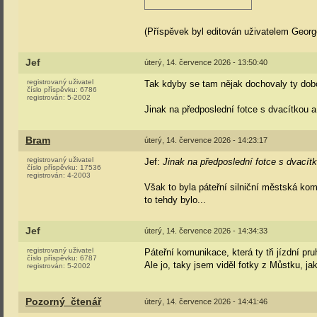
(Příspěvek byl editován uživatelem Georg
Jef
úterý, 14. července 2026 - 13:50:40
registrovaný uživatel
Tak kdyby se tam nějak dochovaly ty dobo
číslo příspěvku:
6786
registrován:
5-2002
Jinak na předposlední fotce s dvacítkou a
Bram
úterý, 14. července 2026 - 14:23:17
registrovaný uživatel
Jef:
Jinak na předposlední fotce s dvacítk
číslo příspěvku:
17536
registrován:
4-2003
Však to byla páteřní silniční městská kom
to tehdy bylo...
Jef
úterý, 14. července 2026 - 14:34:33
registrovaný uživatel
Páteřní komunikace, která ty tři jízdní pru
číslo příspěvku:
6787
Ale jo, taky jsem viděl fotky z Můstku, j
registrován:
5-2002
Pozorný_čtenář
úterý, 14. července 2026 - 14:41:46