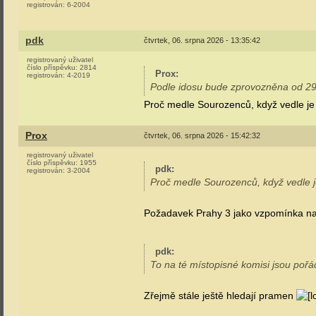
registrován:
6-2004
pdk
čtvrtek, 06. srpna 2026 - 13:35:42
registrovaný uživatel
číslo příspěvku:
2814
Prox
:
registrován:
4-2019
Podle idosu bude zprovozněna od 2
Proč medle Sourozenců, když vedle je
Prox
čtvrtek, 06. srpna 2026 - 15:42:32
registrovaný uživatel
číslo příspěvku:
1955
pdk
:
registrován:
3-2004
Proč medle Sourozenců, když vedle j
Požadavek Prahy 3 jako vzpomínka na
pdk
:
To na té místopisné komisi jsou pořád
Zřejmě stále ještě hledají pramen