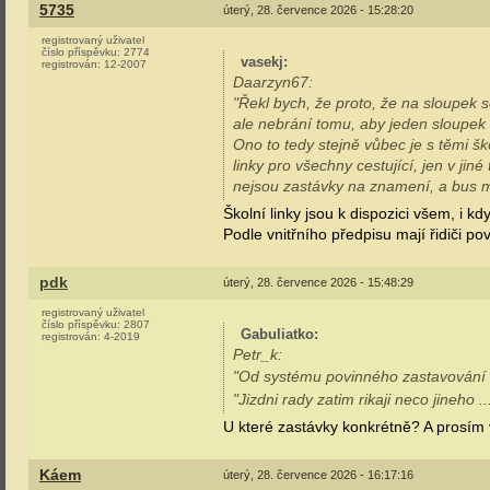
5735
úterý, 28. července 2026 - 15:28:20
registrovaný uživatel
číslo příspěvku:
2774
vasekj
:
registrován:
12-2007
Daarzyn67:
"Řekl bych, že proto, že na sloupek 
ale nebrání tomu, aby jeden sloupek 
Ono to tedy stejně vůbec je s těmi š
linky pro všechny cestující, jen v jiné
nejsou zastávky na znamení, a bus m
Školní linky jsou k dispozici všem, i
Podle vnitřního předpisu mají řidiči p
pdk
úterý, 28. července 2026 - 15:48:29
registrovaný uživatel
číslo příspěvku:
2807
Gabuliatko
:
registrován:
4-2019
Petr_k:
"Od systému povinného zastavování v 
"Jizdni rady zatim rikaji neco jineho ..
U které zastávky konkrétně? A prosím
Káem
úterý, 28. července 2026 - 16:17:16