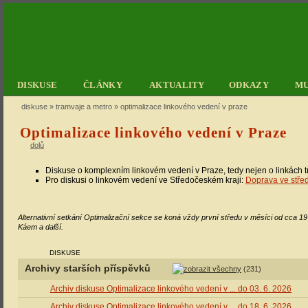
DISKUSE
ČLÁNKY
AKTUALITY
ODKAZY
M
diskuse
»
tramvaje a metro
» optimalizace linkového vedení v praze
Optimalizace linkového vedení v Praze
dolů
Diskuse o komplexním linkovém vedení v Praze, tedy nejen o linkách 
Pro diskusi o linkovém vedení ve Středočeském kraji:
Doprava ve stře
Alternativní setkání Optimalizační sekce se koná vždy první středu v měsíci od cca 1
Káem a další.
DISKUSE
Archivy starších příspěvků
(231)
Archiv diskuse Optimalizace linkového vedení v ... do 03. 6. 2026
Archiv diskuse Optimalizace linkového vedení v ... do 18. 6. 2026