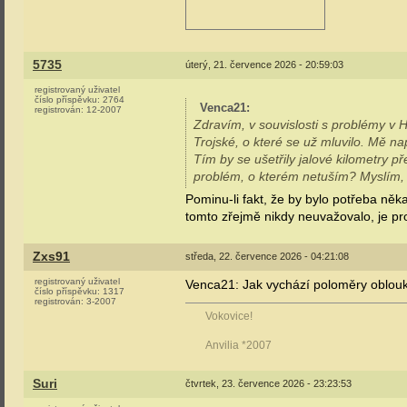
5735
úterý, 21. července 2026 - 20:59:03
registrovaný uživatel
číslo příspěvku:
2764
Venca21
:
registrován:
12-2007
Zdravím, v souvislosti s problémy v
Trojské, o které se už mluvilo. Mě n
Tím by se ušetřily jalové kilometry p
problém, o kterém netuším? Myslím, ž
Pominu-li fakt, že by bylo potřeba ně
tomto zřejmě nikdy neuvažovalo, je pr
Zxs91
středa, 22. července 2026 - 04:21:08
registrovaný uživatel
Venca21: Jak vychází poloměry oblouků
číslo příspěvku:
1317
registrován:
3-2007
Vokovice!
Anvilia *2007
Suri
čtvrtek, 23. července 2026 - 23:23:53