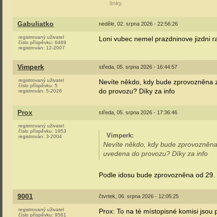
linky.
Gabuliatko
neděle, 02. srpna 2026 - 22:56:26
registrovaný uživatel
Loni vubec nemel prazdninove jizdni ra
číslo příspěvku:
6469
registrován:
12-2007
Vimperk
středa, 05. srpna 2026 - 16:44:57
registrovaný uživatel
Nevíte někdo, kdy bude zprovozněna z
číslo příspěvku:
5
do provozu? Díky za info
registrován:
5-2026
Prox
středa, 05. srpna 2026 - 17:36:46
registrovaný uživatel
číslo příspěvku:
1953
Vimperk
:
registrován:
3-2004
Nevíte někdo, kdy bude zprovozněna 
uvedena do provozu? Díky za info
Podle idosu bude zprovozněna od 29
9001
čtvrtek, 06. srpna 2026 - 12:05:25
registrovaný uživatel
Prox: To na té místopisné komisi jsou 
číslo příspěvku:
9561