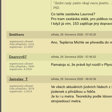
"Jizdni rady zatim rikaji neco jineho
PID.
Co tahle zastávka Laurová?
Pro tram zastávka stálá, pro pidibus 
I když já vím, 153 zajišťuje jiný dopr
Smithers
středa, 29. července 2026 - 07:42:25
registrovaný uživatel
Ano, Teplárna Michle se převedla do
číslo příspěvku:
1124
registrován:
12-2007
Daarzyn67
středa, 29. července 2026 - 07:45:02
registrovaný uživatel
Pamatuju si, že právě byl rozdíl v Ply
číslo příspěvku:
2946
registrován:
8-2020
Jaroslav_T
středa, 29. července 2026 - 08:43:36
registrovaný uživatel
Ve všech aktuálních jízdních řádech 
číslo příspěvku:
3078
jízdenek s přirážkou u řidiče.
registrován:
1-2013
Je to i u metra. Teoreticky podle Idos
strojvedoucí metra.