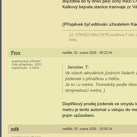
dojížděla do tý dnes pěší zóny mezi 
Kafkový bejvala stanice tramvaje zc V
(Příspěvek byl editován uživatelem Ká
12: STROSS-MALOSTR pustinou 7 min, pře
linky.
Prox
neděle, 02. srpna 2026 - 09:22:44
registrovaný uživatel
číslo příspěvku:
1951
Jaroslav_T
:
registrován:
3-2004
Ve všech aktuálních jízdních řádech
jízdenek s přirážkou u řidiče.
Je to i u metra. Teoreticky podle Ido
strojvedoucí metra. )
Doplňkový prodej jízdenek ve smyslu 
metru je tento automat u vstupu do met
jiným způsobem.
pdk
neděle, 02. srpna 2026 - 10:00:14