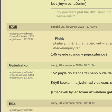
let s jiným označením).
3xx jsou zkáza
pražské
MHD! Resp. pro ty
tramvajenku?
5735
pondělí, 27. července 2026 - 17:42:49
registrovaný uživatel
číslo příspěvku:
2771
Ploki
:
registrován:
12-2007
Druhý zmíněná má na léto velmi atrak
marketingový tah.
145 vyjede rovnou v poprázdninovém 
Gabuliatko
úterý, 28. července 2026 - 08:01:34
registrovaný uživatel
152 pujde do standardu nebo bude dal
číslo příspěvku:
6461
registrován:
12-2007
Kdy6 koukam na jizdni rad v odkazu, 
(Příspěvek byl editován uživatelem gab
pdk
úterý, 28. července 2026 - 08:30:19
registrovaný uživatel