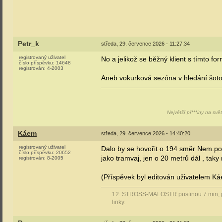
Petr_k
středa, 29. července 2026 - 11:27:34
registrovaný uživatel
No a jelikož se běžný klient s tímto f
číslo příspěvku:
14648
registrován:
4-2003
Aneb vokurková sezóna v hledání šo
Největší pí***iny na svě
Káem
středa, 29. července 2026 - 14:40:20
registrovaný uživatel
Dalo by se hovořit o 194 směr Nem.pod
číslo příspěvku:
20652
jako tramvaj, jen o 20 metrů dál , taky
registrován:
8-2005
(Příspěvek byl editován uživatelem Ká
12: STROSS-MALOSTR pustinou 7 min, pře
linky.