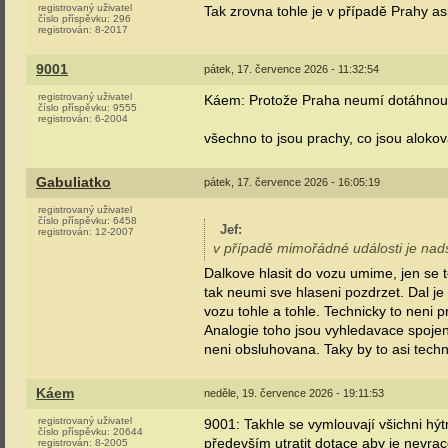
registrovaný uživatel
Tak zrovna tohle je v případě Prahy asi
číslo příspěvku:
296
registrován:
8-2017
9001
pátek, 17. července 2026 - 11:32:54
registrovaný uživatel
Káem: Protože Praha neumí dotáhnout 
číslo příspěvku:
9555
registrován:
6-2004
všechno to jsou prachy, co jsou alokov
Gabuliatko
pátek, 17. července 2026 - 16:05:19
registrovaný uživatel
číslo příspěvku:
6458
Jef
:
registrován:
12-2007
v případě mimořádné události je nads
Dalkove hlasit do vozu umime, jen se 
tak neumi sve hlaseni pozdrzet. Dal je 
vozu tohle a tohle. Technicky to neni pr
Analogie toho jsou vyhledavace spojeni
neni obsluhovana. Taky by to asi techn
Káem
neděle, 19. července 2026 - 19:11:53
registrovaný uživatel
9001: Takhle se vymlouvají všichni hý
číslo příspěvku:
20644
především utratit dotace aby je nevrac
registrován:
8-2005