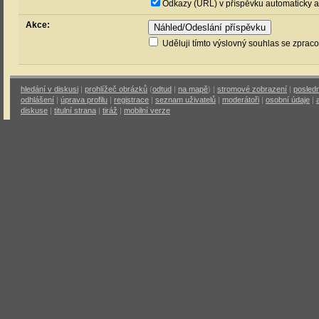
Odkazy (URL) v příspěvku automaticky a
Akce:
Uděluji tímto výslovný souhlas se zprac
hledání v diskusi
|
prohlížeč obrázků
(
odtud
|
na mapě
) |
stromové zobrazení
|
posledn
odhlášení
|
úprava profilu
|
registrace
|
seznam uživatelů
|
moderátoři
|
osobní údaje
|
diskuse
|
titulní strana
|
tiráž
|
mobilní verze