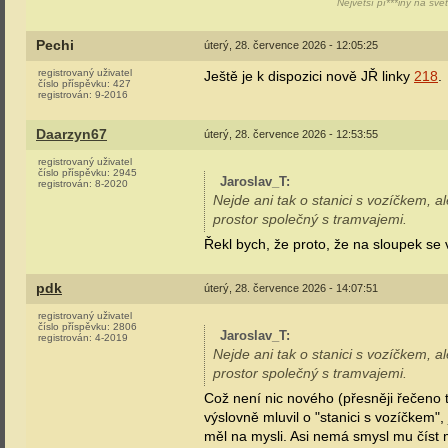
Největší pí***iny na svě
Pechi
úterý, 28. července 2026 - 12:05:25
registrovaný uživatel
Ještě je k dispozici nově JŘ linky
218
.
číslo příspěvku:
427
registrován:
9-2016
Daarzyn67
úterý, 28. července 2026 - 12:53:55
registrovaný uživatel
číslo příspěvku:
2945
Jaroslav_T
:
registrován:
8-2020
Nejde ani tak o stanici s vozíčkem, a
prostor společný s tramvajemi.
Řekl bych, že proto, že na sloupek se
pdk
úterý, 28. července 2026 - 14:07:51
registrovaný uživatel
číslo příspěvku:
2806
Jaroslav_T
:
registrován:
4-2019
Nejde ani tak o stanici s vozíčkem, a
prostor společný s tramvajemi.
Což není nic nového (přesněji řečeno t
výslovně mluvil o "stanici s vozíčkem",
měl na mysli. Asi nemá smysl mu číst 