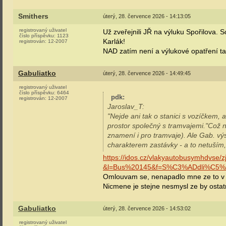
Smithers
úterý, 28. července 2026 - 14:13:05
registrovaný uživatel
Už zveřejnili JŘ na výluku Spořilova.
číslo příspěvku:
1123
Karlák!
registrován:
12-2007
NAD zatím není a výlukové opatření ta
Gabuliatko
úterý, 28. července 2026 - 14:49:45
registrovaný uživatel
číslo příspěvku:
6464
pdk
:
registrován:
12-2007
Jaroslav_T:
"Nejde ani tak o stanici s vozíčkem, 
prostor společný s tramvajemi."Což n
znamení i pro tramvaje). Ale Gab. výsl
charakterem zastávky - a to netuším,
https://idos.cz/vlakyautobusymhdvse/z
&l=Bus%20145&f=S%C3%ADdli%C5%
Omlouvam se, nenapadlo mne ze to v za
Nicmene je stejne nesmysl ze by ostat
Gabuliatko
úterý, 28. července 2026 - 14:53:02
registrovaný uživatel