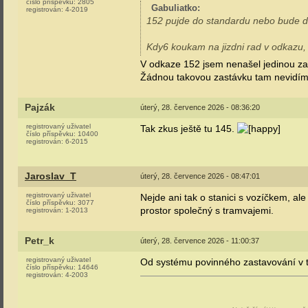
číslo příspěvku:
2805
Gabuliatko
:
registrován:
4-2019
152 pujde do standardu nebo bude d
Kdy6 koukam na jizdni rad v odkazu,
V odkaze 152 jsem nenašel jedinou zast
Žádnou takovou zastávku tam nevidím
Pajzák
úterý, 28. července 2026 - 08:36:20
registrovaný uživatel
Tak zkus ještě tu 145.
číslo příspěvku:
10400
registrován:
6-2015
Jaroslav_T
úterý, 28. července 2026 - 08:47:01
registrovaný uživatel
Nejde ani tak o stanici s vozíčkem, al
číslo příspěvku:
3077
prostor společný s tramvajemi.
registrován:
1-2013
Petr_k
úterý, 28. července 2026 - 11:00:37
registrovaný uživatel
Od systému povinného zastavování v to
číslo příspěvku:
14646
registrován:
4-2003