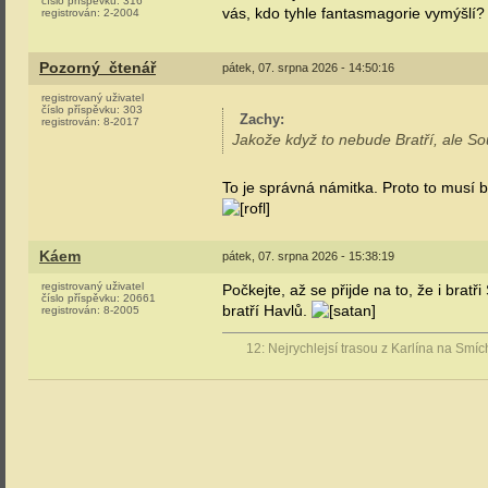
číslo příspěvku:
316
vás, kdo tyhle fantasmagorie vymýšlí?
registrován:
2-2004
Pozorný_čtenář
pátek, 07. srpna 2026 - 14:50:16
registrovaný uživatel
číslo příspěvku:
303
Zachy
:
registrován:
8-2017
Jakože když to nebude Bratří, ale S
To je správná námitka. Proto to musí 
Káem
pátek, 07. srpna 2026 - 15:38:19
registrovaný uživatel
Počkejte, až se přijde na to, že i brat
číslo příspěvku:
20661
bratří Havlů.
registrován:
8-2005
12: Nejrychlejsí trasou z Karlína na