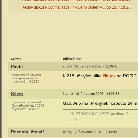
Archiv diskuse Optimalizace linkového vedení v ... do 15. 7. 2026
AUTOR
PŘÍSPĚVEK
Pechi
středa, 15. července 2026 - 21:09:16
registrovaný uživatel
K 218 už vyšel ofiko
článek
na ROPIDu
číslo příspěvku:
423
registrován:
9-2016
Káem
čtvrtek, 16. července 2026 - 14:35:38
registrovaný uživatel
Gab: Ano má. Přebytek rozpočtu 24 ml
číslo příspěvku:
20643
registrován:
8-2005
12: STROSS-MALOSTR pustinou 7 min, pře
linky.
Pozorný_čtenář
pátek, 17. července 2026 - 11:14:49