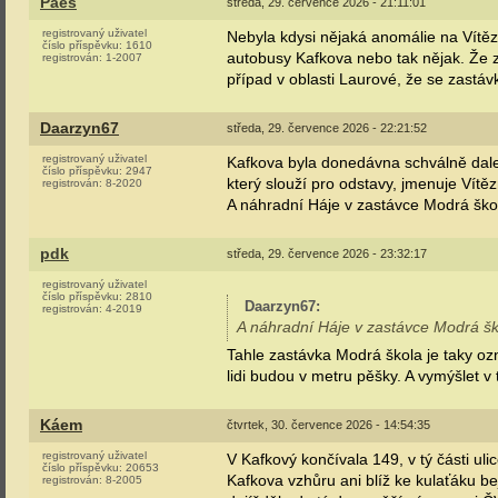
Paes
středa, 29. července 2026 - 21:11:01
registrovaný uživatel
Nebyla kdysi nějaká anomálie na Vítě
číslo příspěvku:
1610
autobusy Kafkova nebo tak nějak. Že za
registrován:
1-2007
případ v oblasti Laurové, že se zastá
Daarzyn67
středa, 29. července 2026 - 22:21:52
registrovaný uživatel
Kafkova byla donedávna schválně daleko
číslo příspěvku:
2947
který slouží pro odstavy, jmenuje Vítě
registrován:
8-2020
A náhradní Háje v zastávce Modrá škola
pdk
středa, 29. července 2026 - 23:32:17
registrovaný uživatel
číslo příspěvku:
2810
Daarzyn67
:
registrován:
4-2019
A náhradní Háje v zastávce Modrá škol
Tahle zastávka Modrá škola je taky oz
lidi budou v metru pěšky. A vymýšlet v
Káem
čtvrtek, 30. července 2026 - 14:54:35
registrovaný uživatel
V Kafkový končívala 149, v tý části uli
číslo příspěvku:
20653
Kafkova vzhůru ani blíž ke kulaťáku b
registrován:
8-2005