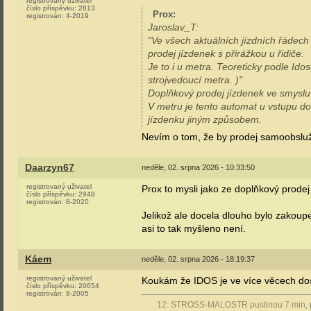
registrovaný uživatel
číslo příspěvku:
2813
Prox
:
registrován:
4-2019
Jaroslav_T:
"Ve všech aktuálních jízdních řádec
prodej jízdenek s přirážkou u řidiče.
Je to i u metra. Teoreticky podle Ido
strojvedoucí metra. )"
Doplňkový prodej jízdenek ve smyslu
V metru je tento automat u vstupu do 
jízdenku jiným způsobem.
Nevím o tom, že by prodej samoobslužn
Daarzyn67
neděle, 02. srpna 2026 - 10:33:50
registrovaný uživatel
Prox to mysli jako ze doplňkový prodej j
číslo příspěvku:
2948
registrován:
8-2020
Jelikož ale docela dlouho bylo zakoupe
asi to tak myšleno není.
Káem
neděle, 02. srpna 2026 - 18:19:37
registrovaný uživatel
Koukám že IDOS je ve více věcech dos
číslo příspěvku:
20654
registrován:
8-2005
12: STROSS-MALOSTR pustinou 7 min, pře