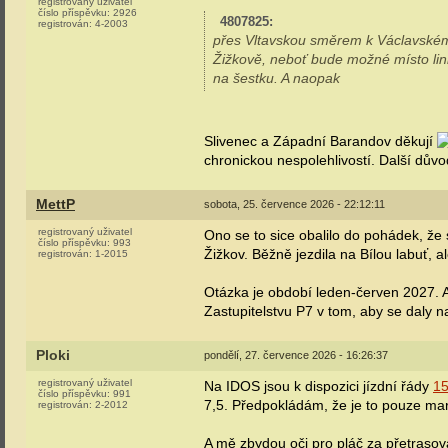
registrovaný uživatel
číslo příspěvku:
2926
4807825
:
registrován:
4-2003
přes Vltavskou směrem k Václavskému
Žižkově, neboť bude možné místo link
na šestku. A naopak
Slivenec a Západní Barandov děkují
chronickou nespolehlivostí. Další důvo
MettP
sobota, 25. července 2026 - 22:12:11
registrovaný uživatel
Ono se to sice obalilo do pohádek, že 
číslo příspěvku:
993
Žižkov. Běžně jezdila na Bílou labuť, a
registrován:
1-2015
Otázka je období leden-červen 2027. 
Zastupitelstvu P7 v tom, aby se daly 
Ploki
pondělí, 27. července 2026 - 16:26:37
registrovaný uživatel
Na IDOS jsou k dispozici jízdní řády
1
číslo příspěvku:
991
7,5. Předpokládám, že je to pouze mar
registrován:
2-2012
A mě zbydou oči pro pláč za přetrasován