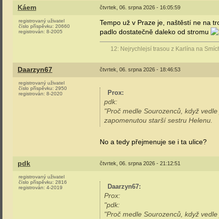
Káem
čtvrtek, 06. srpna 2026 - 16:05:59
registrovaný uživatel
Tempo už v Praze je, naštěstí ne na t
číslo příspěvku:
20660
padlo dostatečně daleko od stromu
registrován:
8-2005
12: Nejrychlejsí trasou z Karlína na
Daarzyn67
čtvrtek, 06. srpna 2026 - 18:46:53
registrovaný uživatel
číslo příspěvku:
2950
Prox
:
registrován:
8-2020
pdk:
"Proč medle Sourozenců, když vedle
zapomenutou starší sestru Helenu.
No a tedy přejmenuje se i ta ulice?
pdk
čtvrtek, 06. srpna 2026 - 21:12:51
registrovaný uživatel
číslo příspěvku:
2816
Daarzyn67
:
registrován:
4-2019
Prox:
"pdk:
"Proč medle Sourozenců, když vedle