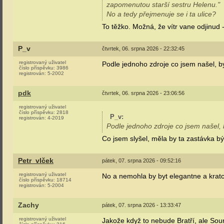
zapomenutou starší sestru Helenu."
No a tedy přejmenuje se i ta ulice?
To těžko. Možná, že vítr vane odjinud -
P_v
čtvrtek, 06. srpna 2026 - 22:32:45
registrovaný uživatel
Podle jednoho zdroje co jsem našel, b
číslo příspěvku:
3986
registrován:
5-2002
pdk
čtvrtek, 06. srpna 2026 - 23:06:56
registrovaný uživatel
číslo příspěvku:
2818
P_v
:
registrován:
4-2019
Podle jednoho zdroje co jsem našel, 
Co jsem slyšel, měla by ta zastávka b
Petr_vlček
pátek, 07. srpna 2026 - 09:52:16
registrovaný uživatel
No a nemohla by byt elegantne a krat
číslo příspěvku:
18714
registrován:
5-2004
Zachy
pátek, 07. srpna 2026 - 13:33:47
registrovaný uživatel
Jakože když to nebude Bratří, ale So