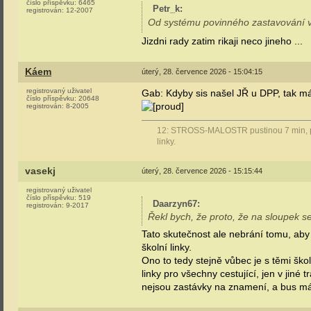
číslo příspěvku:
6465
Petr_k
:
registrován:
12-2007
Od systému povinného zastavování v 
Jizdni rady zatim rikaji neco jineho ...
Káem
úterý, 28. července 2026 - 15:04:15
registrovaný uživatel
Gab: Kdyby sis našel JŘ u DPP, tak m
číslo příspěvku:
20648
registrován:
8-2005
12: STROSS-MALOSTR pustinou 7 min, pře
linky.
vasekj
úterý, 28. července 2026 - 15:15:44
registrovaný uživatel
číslo příspěvku:
519
Daarzyn67
:
registrován:
9-2017
Řekl bych, že proto, že na sloupek s
Tato skutečnost ale nebrání tomu, aby
školní linky.
Ono to tedy stejně vůbec je s těmi ško
linky pro všechny cestující, jen v jiné 
nejsou zastávky na znamení, a bus má