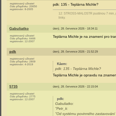
registrovaný uživatel
pdk: 135 - Teplárna Michle?
číslo příspěvku:
20650
registrován:
8-2005
12: STROSS-MALOSTR pustinou 7 min, pře
linky.
Gabuliatko
úterý, 28. července 2026 - 18:34:11
registrovaný uživatel
Teplárna Michle je na znamení pro tram
číslo příspěvku:
6466
registrován:
12-2007
pdk
úterý, 28. července 2026 - 21:52:29
registrovaný uživatel
číslo příspěvku:
2809
Káem
:
registrován:
4-2019
pdk: 135 - Teplárna Michle?
Teplárna Michle je opravdu na znamení
5735
úterý, 28. července 2026 - 22:15:04
registrovaný uživatel
číslo příspěvku:
2775
pdk
:
registrován:
12-2007
Gabuliatko:
"Petr_k:
"Od systému povinného zastavování v 