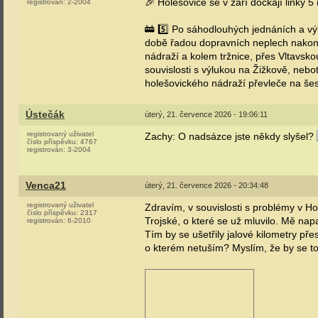
🎉 Holešovice se v září dočkají linky 5 
registrován:
2-2004
🚋 5️⃣ Po sáhodlouhých jednáních a vý
době řadou dopravních neplech nakon
nádraží a kolem tržnice, přes Vltavsk
souvislosti s výlukou na Žižkově, nebo
holešovického nádraží převleče na šes
Ústečák
úterý, 21. července 2026 - 19:06:11
registrovaný uživatel
Zachy: O nadsázce jste někdy slyšel?
číslo příspěvku:
4767
registrován:
3-2004
Venca21
úterý, 21. července 2026 - 20:34:48
registrovaný uživatel
Zdravím, v souvislosti s problémy v 
číslo příspěvku:
2317
Trojské, o které se už mluvilo. Mě na
registrován:
6-2010
Tím by se ušetřily jalové kilometry př
o kterém netuším? Myslím, že by se to