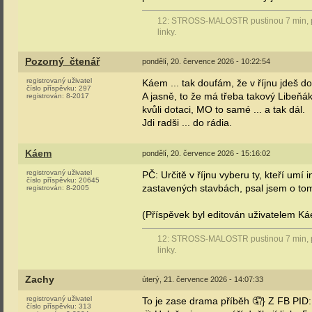
12: STROSS-MALOSTR pustinou 7 min, pře
linky.
Pozorný_čtenář
pondělí, 20. července 2026 - 10:22:54
registrovaný uživatel
Káem ... tak doufám, že v říjnu jdeš do
číslo příspěvku:
297
A jasně, to že má třeba takový Libeňák s
registrován:
8-2017
kvůli dotaci, MO to samé ... a tak dál.
Jdi radši ... do rádia.
Káem
pondělí, 20. července 2026 - 15:16:02
registrovaný uživatel
PČ: Určitě v říjnu vyberu ty, kteří umí 
číslo příspěvku:
20645
zastavených stavbách, psal jsem o tom
registrován:
8-2005
(Příspěvek byl editován uživatelem Ká
12: STROSS-MALOSTR pustinou 7 min, pře
linky.
Zachy
úterý, 21. července 2026 - 14:07:33
registrovaný uživatel
To je zase drama příběh 🤦} Z FB PID:
číslo příspěvku:
313