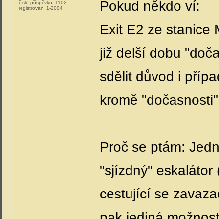
Pokud někdo ví:
číslo příspěvku:
1102
registrován:
1-2004
Exit E2 ze stanice
již delší dobu "do
sdělit důvod i pří
kromě "dočasnosti" 
Proč se ptám: Jedna
"sjízdný" eskalátor 
cestující se zavaza
pak jediná možnost