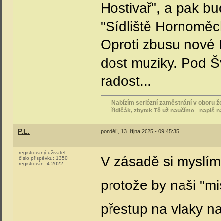
Hostivař", a pak b
"Sídliště Hornoměc
Oproti zbusu nové 
dost muziky. Pod Š
radost...
Nabízím seriózní zaměstnání v oboru že
řidičák, zbytek Tě už naučíme - napiš 
P.L.
pondělí, 13. října 2025 - 09:45:35
registrovaný uživatel
V zásadě si myslím,
číslo příspěvku:
1350
registrován:
4-2022
protože by naši "mi
přestup na vlaky 