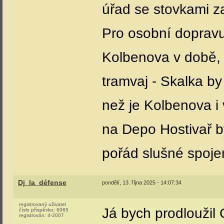
úřad se stovkami 
Pro osobní dopravu 
Kolbenova v době, k
tramvaj - Skalka by
než je Kolbenova i
na Depo Hostivař by
pořád slušné spoje
Dj_la_défense
pondělí, 13. října 2025 - 14:07:34
registrovaný uživatel
Já bych prodloužil
číslo příspěvku:
6065
registrován:
4-2007