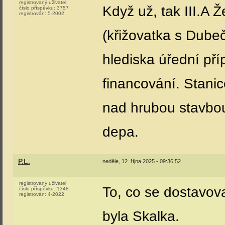
registrovaný uživatel
Když už, tak III.A 
číslo příspěvku:
3757
registrován:
5-2002
(křižovatka s Dubeč
hlediska úřední pří
financování. Stani
nad hrubou stavbou
depa.
P.L.
neděle, 12. října 2025 - 09:36:52
registrovaný uživatel
To, co se dostavova
číslo příspěvku:
1348
registrován:
4-2022
byla Skalka.