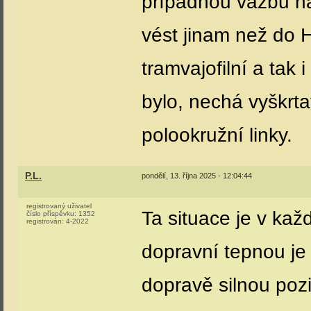
případnou vazbu na
vést jinam než do H
tramvajofilní a tak
bylo, nechá vyškrta
polookružní linky.
P.L.
pondělí, 13. října 2025 - 12:04:44
registrovaný uživatel
Ta situace je v ka
číslo příspěvku:
1352
registrován:
4-2022
dopravní tepnou je 
dopravě silnou pozi