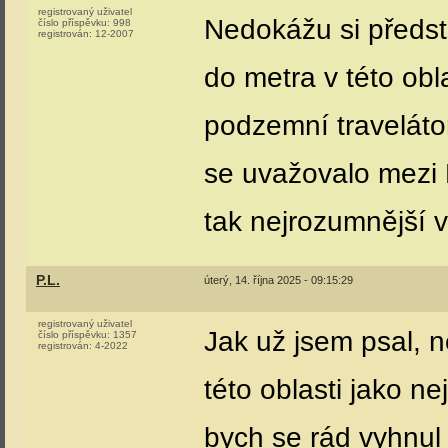
registrovaný uživatel
Nedokážu si předsta
číslo příspěvku:
998
registrován:
12-2007
do metra v této obla
podzemní travelátor
se uvažovalo mezi 
tak nejrozumnější v
P.L.
úterý, 14. října 2025 - 09:15:29
registrovaný uživatel
Jak už jsem psal, 
číslo příspěvku:
1357
registrován:
4-2022
této oblasti jako ne
bych se rád vyhnul