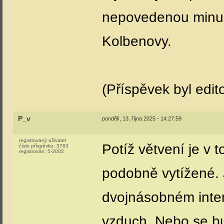
nepovedenou minulo
Kolbenovy.
(Příspěvek byl edit
P_v
pondělí, 13. října 2025 - 14:27:59
registrovaný uživatel
Potíž větvení je v 
číslo příspěvku:
3763
registrován:
5-2002
podobně vytížené. J
dvojnásobném inter
vzduch. Nebo se bu