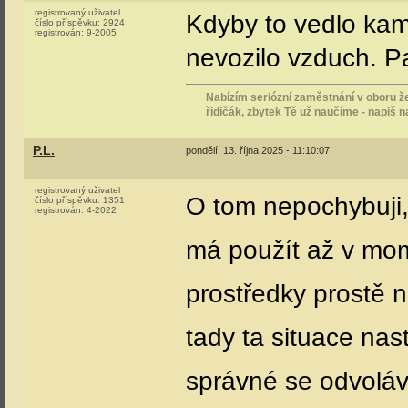
registrovaný uživatel
Kdyby to vedlo kam
číslo příspěvku:
2924
registrován:
9-2005
nevozilo vzduch. P
Nabízím seriózní zaměstnání v oboru že
řidičák, zbytek Tě už naučíme - napiš 
P.L.
pondělí, 13. října 2025 - 11:10:07
registrovaný uživatel
O tom nepochybuji, 
číslo příspěvku:
1351
registrován:
4-2022
má použít až v mom
prostředky prostě 
tady ta situace nast
správné se odvoláv