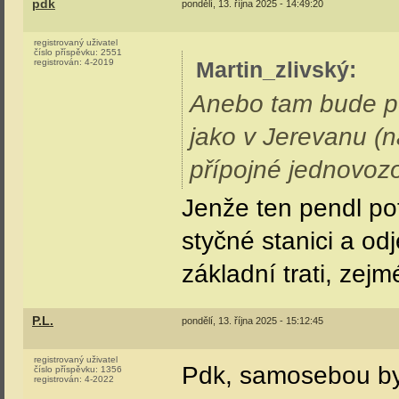
pdk
pondělí, 13. října 2025 - 14:49:20
registrovaný uživatel
číslo příspěvku:
2551
registrován:
4-2019
Martin_zlivský
:
Anebo tam bude pe
jako v Jerevanu (na
přípojné jednovoz
Jenže ten pendl pot
styčné stanici a od
základní trati, zejm
P.L.
pondělí, 13. října 2025 - 15:12:45
registrovaný uživatel
Pdk, samosebou by
číslo příspěvku:
1356
registrován:
4-2022