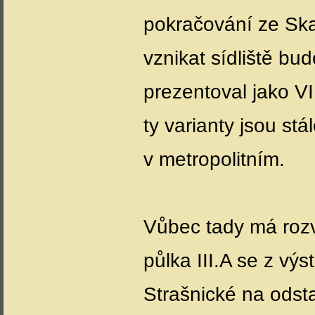
pokračování ze Ska
vznikat sídliště bu
prezentoval jako V
ty varianty jsou st
v metropolitním.
Vůbec tady má rozv
půlka III.A se z výs
Strašnické na odst