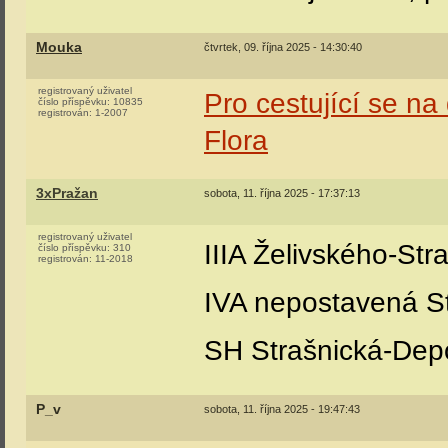
Mouka
čtvrtek, 09. října 2025 - 14:30:40
registrovaný uživatel
Pro cestující se n
číslo příspěvku:
10835
registrován:
1-2007
Flora
3xPražan
sobota, 11. října 2025 - 17:37:13
registrovaný uživatel
IIIA Želivského-Str
číslo příspěvku:
310
registrován:
11-2018
IVA nepostavená St
SH Strašnická-Depo
P_v
sobota, 11. října 2025 - 19:47:43