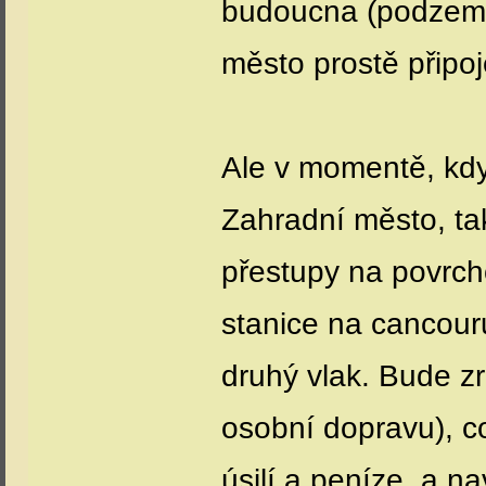
budoucna (podzemn
město prostě připo
Ale v momentě, kdy
Zahradní město, ta
přestupy na povrc
stanice na cancour
druhý vlak. Bude zr
osobní dopravu), co
úsilí a peníze, a n