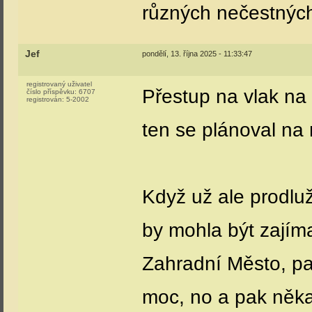
různých nečestných 
Jef
pondělí, 13. října 2025 - 11:33:47
registrovaný uživatel
Přestup na vlak na
číslo příspěvku:
6707
registrován:
5-2002
ten se plánoval na 
Když už ale prodluž
by mohla být zajím
Zahradní Město, pak
moc, no a pak něka