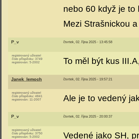
nebo 60 když je to
Mezi Strašnickou a 
P_v
čtvrtek, 02. října 2025 - 13:45:58
registrovaný uživatel
To měl být kus III.A
číslo příspěvku:
3749
registrován:
5-2002
Janek_lemoch
čtvrtek, 02. října 2025 - 19:57:21
registrovaný uživatel
Ale je to vedený ja
číslo příspěvku:
4841
registrován:
11-2007
P_v
čtvrtek, 02. října 2025 - 20:00:37
registrovaný uživatel
Vedené jako SH, pr
číslo příspěvku:
3750
registrován:
5-2002