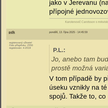
jako v Jerevanu (na 
přípojné jednovoz
Karotenovič Carotsson s mrkvist
pdk
pondělí, 13. října 2025 - 14:45:59
registrovaný uživatel
číslo příspěvku:
2550
registrován:
4-2019
P.L.
:
Jo, anebo tam bude 
prostě možná varia
V tom případě by p
úseku vznikly na té
spojů. Takže to, co