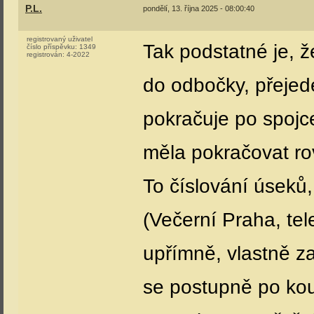
P.L.
pondělí, 13. října 2025 - 08:00:40
registrovaný uživatel
Tak podstatné je, 
číslo příspěvku:
1349
registrován:
4-2022
do odbočky, přejede
pokračuje po spojc
měla pokračovat rov
To číslování úseků,
(Večerní Praha, telev
upřímně, vlastně z
se postupně po kous