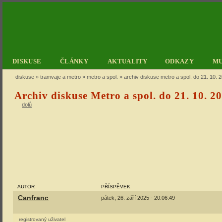
DISKUSE
ČLÁNKY
AKTUALITY
ODKAZY
M
diskuse
»
tramvaje a metro
»
metro a spol.
» archiv diskuse metro a spol. do 21. 10. 
Archiv diskuse Metro a spol. do 21. 10. 2
dolů
AUTOR
PŘÍSPĚVEK
Canfranc
pátek, 26. září 2025 - 20:06:49
registrovaný uživatel