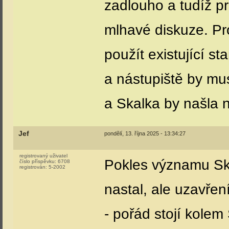
zadlouho a tudíž pr
mlhavé diskuze. Pr
použít existující st
a nástupiště by mus
a Skalka by našla n
Jef
pondělí, 13. října 2025 - 13:34:27
registrovaný uživatel
Pokles významu Ska
číslo příspěvku:
6708
registrován:
5-2002
nastal, ale uzavřen
- pořád stojí kolem 