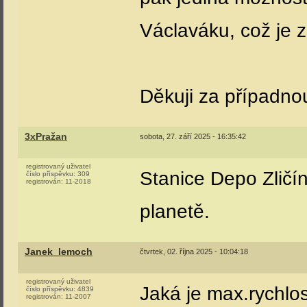
Václaváku, což je 
Děkuji za případn
3xPražan
sobota, 27. září 2025 - 16:35:42
registrovaný uživatel
Stanice Depo Zličín
číslo příspěvku:
309
registrován:
11-2018
planetě.
Janek_lemoch
čtvrtek, 02. října 2025 - 10:04:18
registrovaný uživatel
Jaká je max.rychlos
číslo příspěvku:
4839
registrován:
11-2007