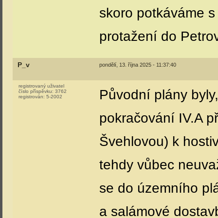
skoro potkáváme s
protažení do Petro
P_v
pondělí, 13. října 2025 - 11:37:40
registrovaný uživatel
Původní plány byly
číslo příspěvku:
3762
registrován:
5-2002
pokračování IV.A př
Švehlovou) k hosti
tehdy vůbec neuvaž
se do územního plá
a salámové dostavb