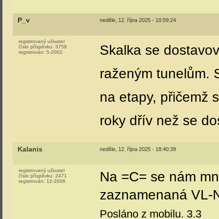
P_v
neděle, 12. října 2025 - 10:59:24
registrovaný uživatel
Skalka se dostavo
číslo příspěvku:
3759
registrován:
5-2002
raženým tunelům. S
na etapy, přičemž s
roky dřív než se do
Kalanis
neděle, 12. října 2025 - 18:40:39
registrovaný uživatel
Na =C= se nám mno
číslo příspěvku:
2471
registrován:
12-2006
zaznamenaná VL-N
Posláno z mobilu. 3.3