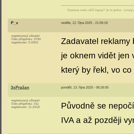
Doprava nebo něčí kapsy? Je to jedno - tunely j
P_v
neděle, 12. října 2025 - 21:09:19
registrovaný uživatel
Zadavatel reklamy 
číslo příspěvku:
3760
registrován:
5-2002
je oknem vidět jen 
který by řekl, vo c
3xPražan
pondělí, 13. října 2025 - 06:26:05
registrovaný uživatel
Původně se nepočít
číslo příspěvku:
311
registrován:
11-2018
IVA a až později vy