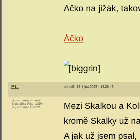
Ačko na jižák, tak
Áčko
P.L.
pondělí, 13. října 2025 - 14:26:43
registrovaný uživatel
Mezi Skalkou a Kol
číslo příspěvku:
1354
registrován:
4-2022
kromě Skalky už na
A jak už jsem psal