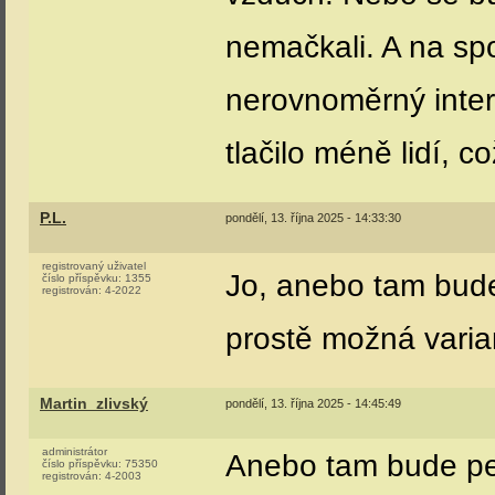
nemačkali. A na s
nerovnoměrný interv
tlačilo méně lidí, c
P.L.
pondělí, 13. října 2025 - 14:33:30
registrovaný uživatel
Jo, anebo tam bude j
číslo příspěvku:
1355
registrován:
4-2022
prostě možná varian
Martin_zlivský
pondělí, 13. října 2025 - 14:45:49
administrátor
Anebo tam bude pen
číslo příspěvku:
75350
registrován:
4-2003