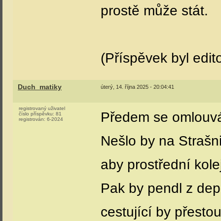
prostě může stát.
(Příspěvek byl edit
Duch_matiky
úterý, 14. října 2025 - 20:04:41
registrovaný uživatel
Předem se omlouvá
číslo příspěvku:
81
registrován:
6-2024
Nešlo by na Strašnic
aby prostřední kole
Pak by pendl z depa
cestující by přesto