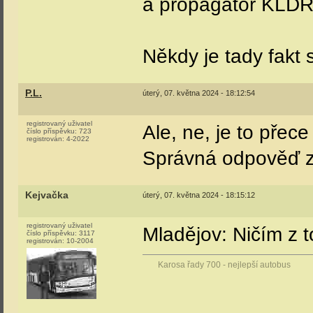
a propagátor KLDR
Někdy je tady fakt 
P.L.
úterý, 07. května 2024 - 18:12:54
registrovaný uživatel
Ale, ne, je to přece 
číslo příspěvku:
723
registrován:
4-2022
Správná odpověď z
Kejvačka
úterý, 07. května 2024 - 18:15:12
registrovaný uživatel
Mladějov: Ničím z t
číslo příspěvku:
3117
registrován:
10-2004
Karosa řady 700 - nejlepší autobus