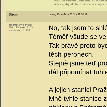
Nabízím seriózní zaměstnání v oboru že
řidičák, zbytek Tě už naučíme - napiš 
Strom
pátek, 10. května 2024 - 11:10:19
registrovaný uživatel
No, tak jsem to sh
číslo příspěvku:
1265
registrován:
7-2008
Téměř všude se ve 
Tak právě proto byc
těch peronech.
Stejně jsme teď pro
dál připomínat tuhle
A jejich stanici Praž
Mně tyhle stanice 