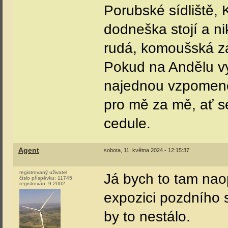
Porubské sídliště, 
dodneška stojí a nik
rudá, komoušská zál
Pokud na Andělu vyd
najednou vzpomenou
pro mě za mě, ať se
cedule.
Agent
sobota, 11. května 2024 - 12:15:37
registrovaný uživatel
Já bych to tam nao
číslo příspěvku:
11745
registrován:
9-2002
expozici pozdního s
by to nestálo.