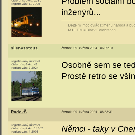
Problém sociální b
číslo příspěvku:
2535
registrován:
11-2005
inženýrů...
Dejte mi moc ovládat měnu národa a bude 
MJ + DM = Black Celebration
silenysotous
čtvrtek, 09. května 2024 - 06:09:10
registrovaný uživatel
Osobně sem se teda
číslo příspěvku:
41
registrován:
2-2024
Prostě retro se vší
RadekŠ
čtvrtek, 09. května 2024 - 08:53:31
registrovaný uživatel
Němci - taky v Che
číslo příspěvku:
14462
registrován:
4-2003