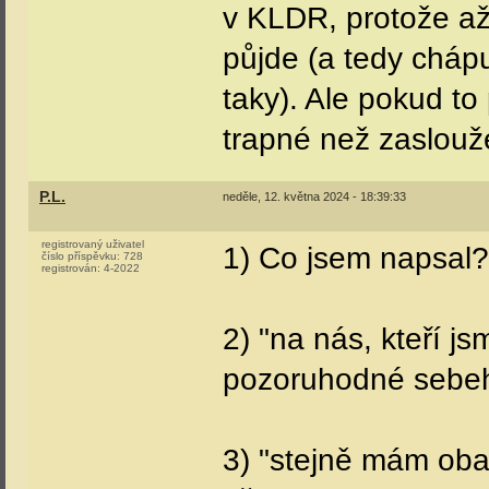
v KLDR, protože až
půjde (a tedy chápu 
taky). Ale pokud to 
trapné než zaslou
P.L.
neděle, 12. května 2024 - 18:39:33
registrovaný uživatel
1) Co jsem napsal? 
číslo příspěvku:
728
registrován:
4-2022
2) "na nás, kteří jsm
pozoruhodné sebe
3) "stejně mám oba