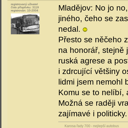
registrovaný uživatel
Mladějov: No jo no
číslo příspěvku:
3119
registrován:
10-2004
jiného, čeho se zas
nedal.
Přesto se něčeho z
na honorář, stejně 
ruská agrese a post
i zdrcující většiny 
lidmi jsem nemohl bý
Komu se to nelíbí, ať
Možná se raději vra
zajímavé i politicky
Karosa řady 700 - nejlepší autobus