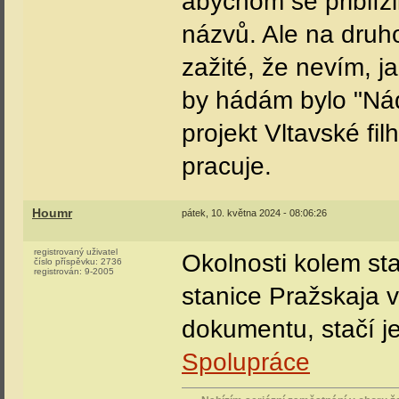
abychom se přiblíž
názvů. Ale na druho
zažité, že nevím, j
by hádám bylo "Nád
projekt Vltavské fi
pracuje.
Houmr
pátek, 10. května 2024 - 08:06:26
registrovaný uživatel
Okolnosti kolem st
číslo příspěvku:
2736
registrován:
9-2005
stanice Pražskaja 
dokumentu, stačí j
Spolupráce