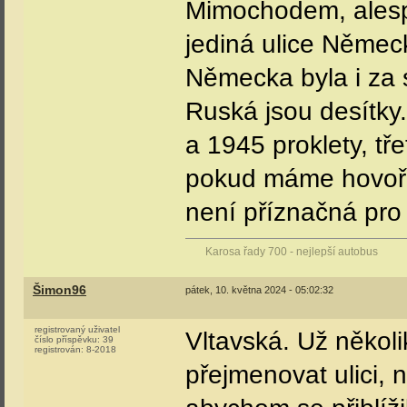
Mimochodem, alesp
jediná ulice Němec
Německa byla i za s
Ruská jsou desítky
a 1945 proklety, tř
pokud máme hovořit
není příznačná pro
Karosa řady 700 - nejlepší autobus
Šimon96
pátek, 10. května 2024 - 05:02:32
registrovaný uživatel
Vltavská. Už několik
číslo příspěvku:
39
registrován:
8-2018
přejmenovat ulici, 