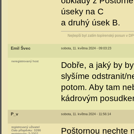
obklady z Poštorné
úseky na C
a druhý úsek B.
Nejlepší byl zatím topírenský posun v D
Emil Švec
sobota, 11. května 2024 - 09:03:23
neregistrovaný host
Dobře, a jaký by by
slyšíme odstranit/n
potom. Aby tam neb
kádrovým posudk
P_v
sobota, 11. května 2024 - 11:56:14
registrovaný uživatel
Poštornou nechte n
číslo příspěvku:
3286
registrován:
5-2002