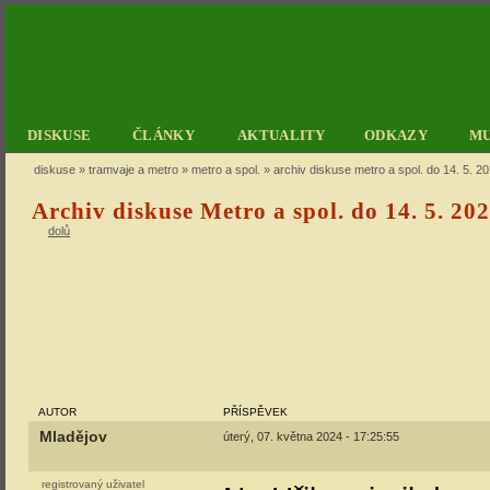
DISKUSE
ČLÁNKY
AKTUALITY
ODKAZY
M
diskuse
»
tramvaje a metro
»
metro a spol.
» archiv diskuse metro a spol. do 14. 5. 2
Archiv diskuse Metro a spol. do 14. 5. 20
dolů
AUTOR
PŘÍSPĚVEK
Mladějov
úterý, 07. května 2024 - 17:25:55
registrovaný uživatel