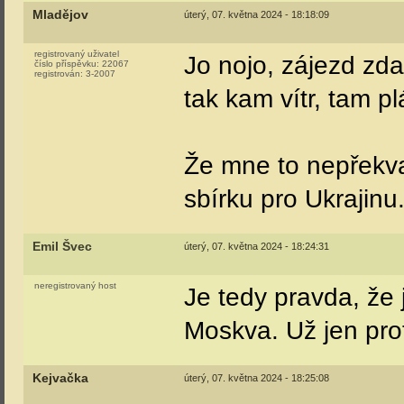
Mladějov
úterý, 07. května 2024 - 18:18:09
registrovaný uživatel
Jo nojo, zájezd zd
číslo příspěvku:
22067
registrován:
3-2007
tak kam vítr, tam pl
Že mne to nepřekva
sbírku pro Ukrajinu
Emil Švec
úterý, 07. května 2024 - 18:24:31
neregistrovaný host
Je tedy pravda, že 
Moskva. Už jen prot
Kejvačka
úterý, 07. května 2024 - 18:25:08