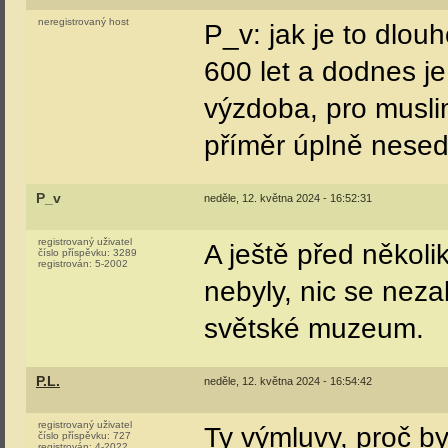
neregistrovaný host
P_v: jak je to dlou
600 let a dodnes j
výzdoba, pro musli
příměr úplně nesedí
P_v
neděle, 12. května 2024 - 16:52:31
registrovaný uživatel
A ještě před někol
číslo příspěvku:
3289
registrován:
5-2002
nebyly, nic se nez
světské muzeum.
P.L.
neděle, 12. května 2024 - 16:54:42
registrovaný uživatel
Ty výmluvy, proč by
číslo příspěvku:
727
registrován:
4-2022