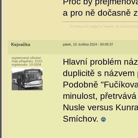
Proč by přejmenov
a pro ně dočasně 
Do Prahy jsem nepřijel na mopedu, ale dvanáctiválc
Kejvačka
pátek, 10. května 2024 - 00:09:37
registrovaný uživatel
Hlavní problém náz
číslo příspěvku:
3122
registrován:
10-2004
duplicitě s názvem
Podobně "Fučíkova"
minulost, přetrváv
Nusle versus Kunra
Smíchov.