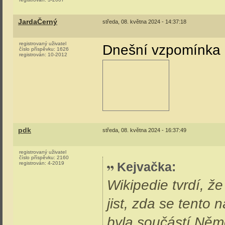
JardaČerný
středa, 08. května 2024 - 14:37:18
registrovaný uživatel
Dnešní vzpomínka n
číslo příspěvku:
1626
registrován:
10-2012
pdk
středa, 08. května 2024 - 16:37:49
registrovaný uživatel
číslo příspěvku:
2160
Kejvačka
:
registrován:
4-2019
Wikipedie tvrdí, ž
jist, zda se tento
byla součástí Něme