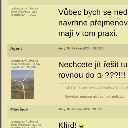
registrovaný uživatel
Vůbec bych se nedi
číslo příspěvku:
257
registrován:
7-2017
navrhne přejmenova
mají v tom praxi.
Agent
úterý, 07. května 2024 - 19:09:11
registrovaný uživatel
Nechcete jít řešit 
číslo příspěvku:
11737
registrován:
9-2002
rovnou do
???!!!
Kdyz si na vas nekdo prinese zbran, odsou
Nevykat, nejsem nici sef, ani policajt.
Mladějov
úterý, 07. května 2024 - 20:56:15
registrovaný uživatel
Klííd!
číslo příspěvku:
22073
registrován:
3-2007