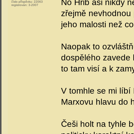
No Hřib asi nikdy n
číslo příspěvku:
22063
registrován:
3-2007
zřejmě nevhodnou p
jeho malosti než co
Naopak to ozvláštňu
dospělého zavede k
to tam visí a k zam
V tomhle se mi líbí
Marxovu hlavu do h
Češi holt na tyhle b