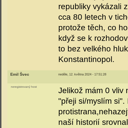
republiky vykázali
cca 80 letech v ticho
protože těch, co ho
když se k rozhodová
to bez velkého hluk
Konstantinopol.
Emil Švec
neděle, 12. května 2024 - 17:51:28
neregistrovaný host
Jelikož mám 0 vliv 
"přeji si/myslím si".
protistrana,nehazej
naší historií srovn