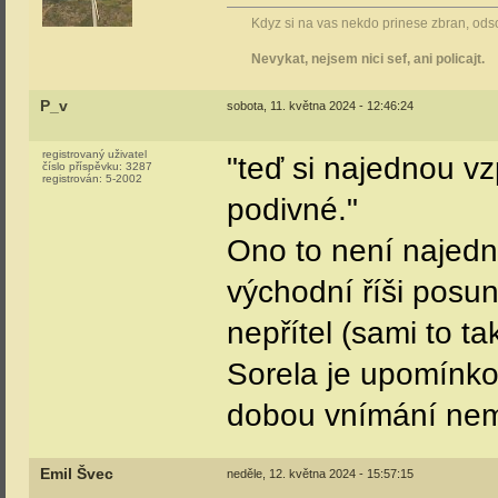
Kdyz si na vas nekdo prinese zbran, odsou
Nevykat, nejsem nici sef, ani policajt.
P_v
sobota, 11. května 2024 - 12:46:24
registrovaný uživatel
"teď si najednou vz
číslo příspěvku:
3287
registrován:
5-2002
podivné."
Ono to není najedno
východní říši posun
nepřítel (sami to tak
Sorela je upomínko
dobou vnímání nem
Emil Švec
neděle, 12. května 2024 - 15:57:15