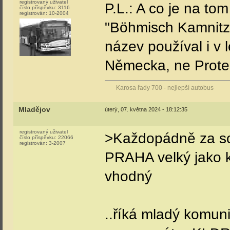
registrovaný uživatel
P.L.: A co je na to
číslo příspěvku:
3116
registrován:
10-2004
"Böhmisch Kamnitz",
název používal i v 
Německa, ne Protek
Karosa řady 700 - nejlepší autobus
Mladějov
úterý, 07. května 2024 - 18:12:35
registrovaný uživatel
>Každopádně za s
číslo příspěvku:
22066
registrován:
3-2007
PRAHA velký jako k
vhodný
..říká mladý komu