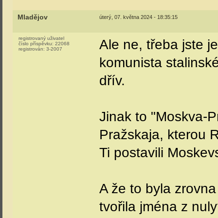
Mladějov
úterý, 07. května 2024 - 18:35:15
registrovaný uživatel
Ale ne, třeba jste j
číslo příspěvku:
22068
registrován:
3-2007
komunista stalinské
dřív.
Jinak to "Moskva-P
Pražskaja, kterou
Ti postavili Moske
A že to byla zrovna
tvořila jména z nul