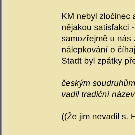
KM nebyl zločinec 
nějakou satisfakci
samozřejmě u nás 
nálepkování o číha
Stadt byl zpátky p
českým soudruhům 
vadil tradiční náze
((Že jim nevadil s. 