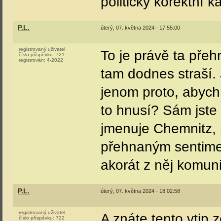
politicky korektní k
P.L.
úterý, 07. května 2024 - 17:55:00
registrovaný uživatel
To je právě ta přehn
číslo příspěvku:
721
registrován:
4-2022
tam dodnes straší.
jenom proto, abych 
to hnusí? Sám jste
jmenuje Chemnitz, 
přehnaným sentimen
akorát z něj komuni
P.L.
úterý, 07. května 2024 - 18:02:58
registrovaný uživatel
A znáte tento vtip z
číslo příspěvku:
722