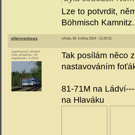
Lze to potvrdit, n
Böhmisch Kamnitz. A
silenysotous
středa, 08. května 2024 - 21:00:51
registrovaný uživatel
Tak posílám něco z
číslo příspěvku:
40
registrován:
2-2024
nastavováním foťáku
81-71M na Ládví----
na Hlaváku