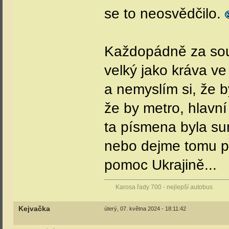
se to neosvědčilo.
Každopádně za so
velký jako kráva v
a nemyslím si, že 
že by metro, hlavní
ta písmena byla s
nebo dejme tomu p
pomoc Ukrajině...
Karosa řady 700 - nejlepší autobus
Kejvačka
úterý, 07. května 2024 - 18:11:42