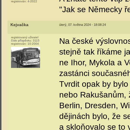
registrován:
4-2022
"Jak se Německy ř
Kejvačka
úterý, 07. května 2024 - 18:08:24
registrovaný uživatel
Na české výslovnost
číslo příspěvku:
3115
registrován:
10-2004
stejně tak říkáme j
ne Ihor, Mykola a 
zastánci současnéh
Tvrdit opak by byl
nebo Rakušanům, ž
Berlin, Dresden, Wi
dějinách bylo, že 
a skloňovalo se to 