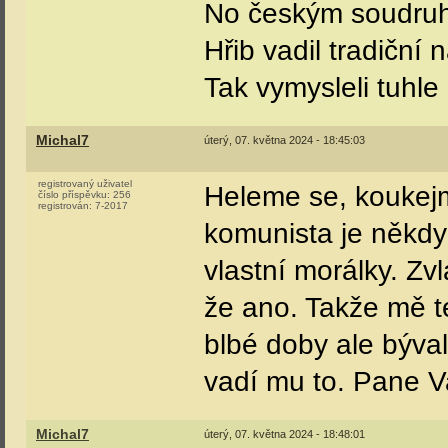
No českým soudruh
Hřib vadil tradiční
Tak vymysleli tuhle
Michal7
úterý, 07. května 2024 - 18:45:03
registrovaný uživatel
Heleme se, koukejm
číslo příspěvku:
256
registrován:
7-2017
komunista je někdy 
vlastní morálky. Zvl
že ano. Takže mě te
blbé doby ale býva
vadí mu to. Pane V
Michal7
úterý, 07. května 2024 - 18:48:01