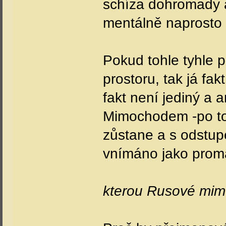
schíza dohromady a
mentálně naprosto
Pokud tohle tyhle 
prostoru, tak já fa
fakt není jediný a a
Mimochodem -po tom
zůstane a s odstup
vnímáno jako prom
kterou Rusové mi