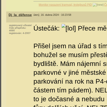
Výstaviště - Vozov
JanT.
úterý, 16. dubna 2024 - 15:36:07
registrovaný uživatel
To mi připomíná rekonst
číslo příspěvku:
170
registrován:
7-2018
2003, kterou jsem si tehd
https://photos.app.goo
použité z druhé strany.
Monitor nasazení tramvají, trolejbusů PID
Če