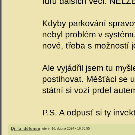
Dj_la_défense
úterý, 16. dubna 2024 - 16:23:58
registrovaný uživatel
Ústečák:
Přece mě p
číslo příspěvku:
4690
registrován:
4-2007
Přišel jsem na úřad s t
bohužel se musím přest
bydliště. Mám nájemní s
parkovné v jiné městské 
parkování na rok na P4
částem tím pádem). NELZ