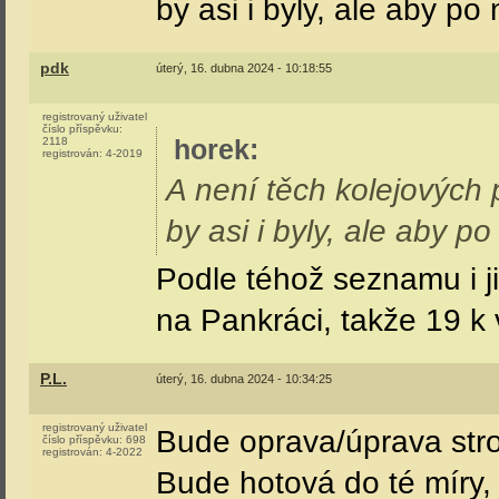
A není těch kolejových 
by asi i byly, ale aby po
pdk
úterý, 16. dubna 2024 - 10:18:55
registrovaný uživatel
číslo příspěvku:
2118
horek
:
registrován:
4-2019
A není těch kolejových 
by asi i byly, ale aby p
Podle téhož seznamu i j
na Pankráci, takže 19 k
P.L.
úterý, 16. dubna 2024 - 10:34:25
registrovaný uživatel
číslo příspěvku:
698