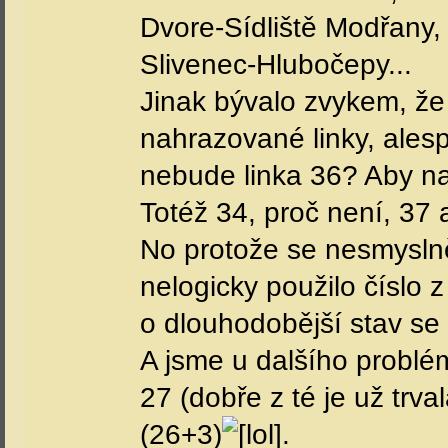
registrován:
5-2002
nemusíme diskutovat.
- kvedlání ve Vysočanec
- kvedlání 12/25 - proč
- kvedlání 7/19 - mohlo 
Pankráci, a to celý rok.
- neintuitivnost - linka 
- míchání systému - jih p
nahrazující (celodenně?
Takže na jihu se to tváří