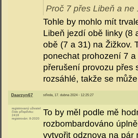
Informace uvedené v příspěvku pocházejí výhradně z
Na trolly se nereaguje !!! Káemovi 29.10.2020 konečn
Dj_la_défense
středa, 17. dubna 2024 - 11:46:53
registrovaný uživatel
Zato prohazovat 12 za 2
číslo příspěvku:
4693
registrován:
4-2007
Nebo na jednom konci lá
To přece nemá žádnej sy
diletantsvtí, ale na to u
Nejlepší varianta je se