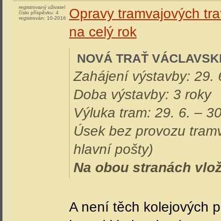
horek
úterý, 16. dubna 2024 - 09:56:44
registrovaný uživatel
Opravy tramvajových tra
číslo příspěvku:
4
registrován:
10-2016
na celý rok
NOVÁ TRAŤ VÁCLAVSK
Zahájení výstavby: 29.
Doba výstavby: 3 roky
Výluka tram: 29. 6. – 3
Úsek bez provozu tramv
hlavní pošty)
Na obou stranách vlož