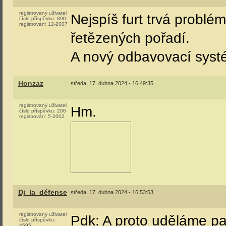
registrován:
4-2007
jde,na dva měsíce ne. Na
za kravinu 26. A chodit 
nejjednodušší,odpadá bo
Nejhorší na tom paskvil
alespoň jedna linka objí
pdk
středa, 17. dubna 2024 - 14:04:39
registrovaný uživatel
číslo příspěvku:
2128
Dj_la_défense
:
registrován:
4-2019
Pdk: A kde je ta hranice