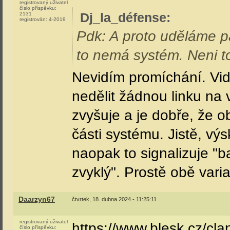
Dj_la_défense
středa, 17. dubna 2024 - 16:53:53
registrovaný uživatel
Pdk: A proto uděláme pa
číslo příspěvku:
4695
registrován:
4-2007
to nemá systém. Neni to
Daarzyn67
středa, 17. dubna 2024 - 17:09:31
registrovaný uživatel
číslo příspěvku:
2420
Honzaz
:
registrován:
8-2020
Hm.
Tak doufám že DPP dopor
nábřeží (26) pro tranzit..
Borovička
středa, 17. dubna 2024 - 19:01:01