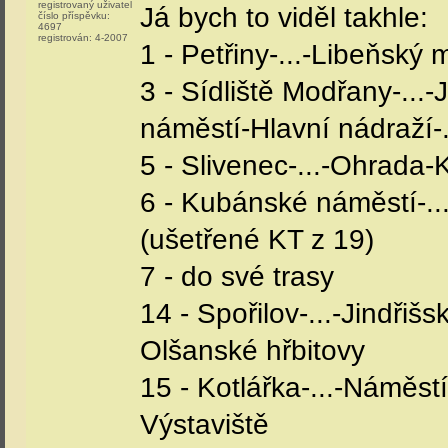
-pokud má 26 orientaci 
dál, něco se děje-jak řík
Spartu, tak je to jedno, 
Tato skupina cestujících
jede".
A to samé platí pro druh
tomto případě zatahujeme 
-3x řada by měla být pou
třeba krátkou vazbu, neb