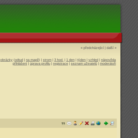
« předcházející
|
další »
|
obrázky
(
odtud
|
na mapě
) |
strom
|
3 hod.
|
1 den
|
týden
|
vzhled
|
nápověda
přihlášení
|
úprava profilu
|
registrace
|
seznam uživatelů
|
moderátoři