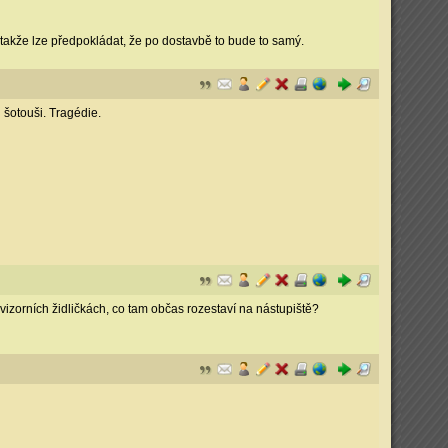
, takže lze předpokládat, že po dostavbě to bude to samý.
 šotouši. Tragédie.
ovizorních židličkách, co tam občas rozestaví na nástupiště?