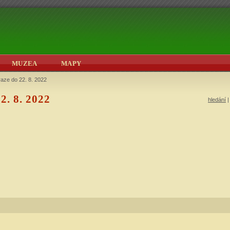
MUZEA
MAPY
raze do 22. 8. 2022
2. 8. 2022
hledání