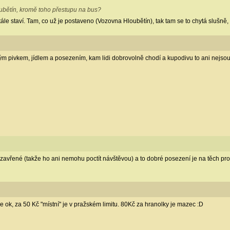
bětín, kromě toho přestupu na bus?
stále staví. Tam, co už je postaveno (Vozovna Hloubětín), tak tam se to chytá slušně
rým pivkem, jídlem a posezením, kam lidi dobrovolně chodí a kupodivu to ani nejsou
rt zavřené (takže ho ani nemohu poctít návštěvou) a to dobré posezení je na těch pr
je ok, za 50 Kč "místní" je v pražském limitu. 80Kč za hranolky je mazec :D