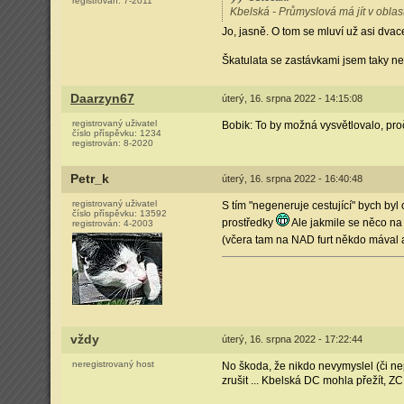
registrován:
7-2011
Kbelská - Průmyslová má jít v oblas
Jo, jasně. O tom se mluví už asi dvac
Škatulata se zastávkami jsem taky n
Daarzyn67
úterý, 16. srpna 2022 - 14:15:08
registrovaný uživatel
Bobik: To by možná vysvětlovalo, proč
číslo příspěvku:
1234
registrován:
8-2020
Petr_k
úterý, 16. srpna 2022 - 16:40:48
registrovaný uživatel
S tím "negeneruje cestující" bych byl
číslo příspěvku:
13592
prostředky
Ale jakmile se něco na
registrován:
4-2003
(včera tam na NAD furt někdo mával a 
vždy
úterý, 16. srpna 2022 - 17:22:44
neregistrovaný host
No škoda, že nikdo nevymyslel (či ne
zrušit ... Kbelská DC mohla přežít, ZC z