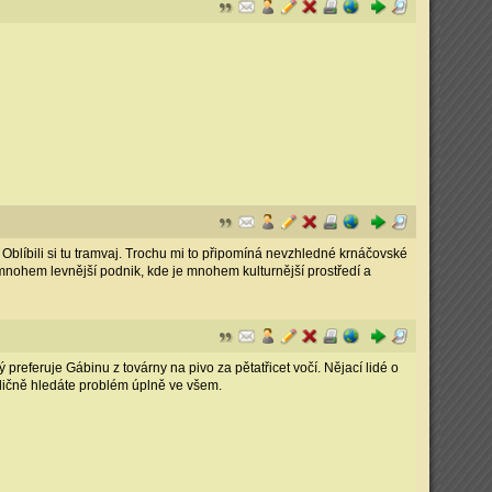
blíbili si tu tramvaj. Trochu mi to připomíná nevzhledné krnáčovské
mnohem levnější podnik, kde je mnohem kulturnější prostředí a
 preferuje Gábinu z továrny na pivo za pětatřicet vočí. Nějací lidé o
radičně hledáte problém úplně ve všem.