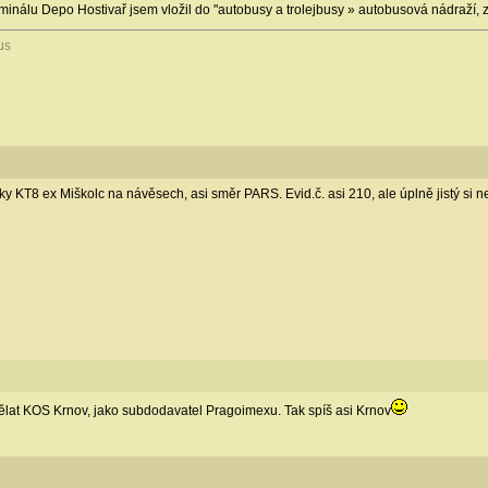
minálu Depo Hostivař jsem vložil do "autobusy a trolejbusy » autobusová nádraží, 
us
ky KT8 ex Miškolc na návěsech, asi směr PARS. Evid.č. asi 210, ale úplně jistý si 
ělat KOS Krnov, jako subdodavatel Pragoimexu. Tak spíš asi Krnov