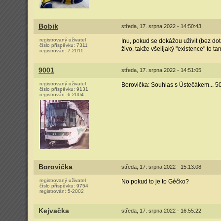
Bobik
středa, 17. srpna 2022 - 14:50:43
registrovaný uživatel
Inu, pokud se dokážou uživit (bez dota
číslo příspěvku:
7311
živo, takže všelijaký "existence" to tam
registrován:
7-2011
9001
středa, 17. srpna 2022 - 14:51:05
registrovaný uživatel
Borovička: Souhlas s Ústečákem... 50 
číslo příspěvku:
9131
registrován:
6-2004
Borovička
středa, 17. srpna 2022 - 15:13:08
registrovaný uživatel
No pokud to je to Géčko?
číslo příspěvku:
9754
registrován:
5-2002
Kejvačka
středa, 17. srpna 2022 - 16:55:22