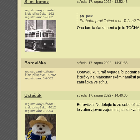
S_m_lomoz
středa, 17. srpna 2022 - 13:52:43
registrovaný uživatel
číslo příspěvku:
162
pdk
:
registrován:
5-2002
Proboha proč Točná a ne Točna? Ta
Ona tam ta čárka není a je to TOČNA.
Borovička
středa, 17. srpna 2022 - 14:31:33
registrovaný uživatel
Opravdu kulturně vypadajíci podnik s
číslo příspěvku:
9752
židličky na Malostranském náměstí p
registrován:
5-2002
zahrádka ve stínu.
Ústečák
středa, 17. srpna 2022 - 14:40:35
registrovaný uživatel
Borovička: Nedělejte tu ze sebe oficiá
číslo příspěvku:
4012
to zatím zjevně zájem mají a za kvali
registrován:
3-2004