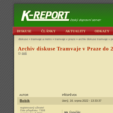
DISKUSE
ČLÁNKY
AKTUALITY
ODKAZY
diskuse
»
tramvaje a metro
»
tramvaje v praze
» archiv diskuse tramvaje v p
Archiv diskuse Tramvaje v Praze do 2
dolů
AUTOR
PŘÍSPĚVEK
Bobik
úterý, 16. srpna 2022 - 13:33:37
registrovaný uživatel
číslo příspěvku:
7308
Ústečák
: