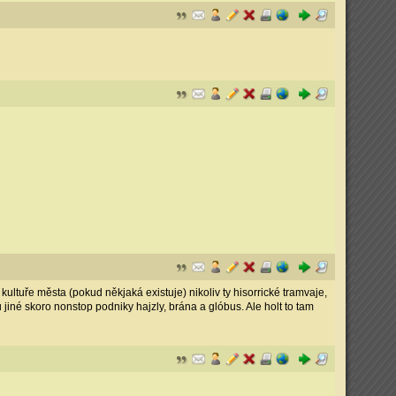
 kultuře města (pokud někjaká existuje) nikoliv ty hisorrické tramvaje,
ou jiné skoro nonstop podniky hajzly, brána a glóbus. Ale holt to tam