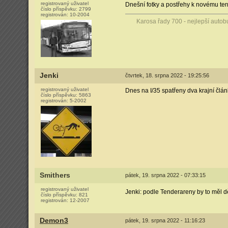
registrovaný uživatel
Dnešní fotky a postřehy k novému ter
číslo příspěvku:
2799
registrován:
10-2004
Karosa řady 700 - nejlepší autob
Jenki
čtvrtek, 18. srpna 2022 - 19:25:56
registrovaný uživatel
Dnes na I/35 spatřeny dva krajní člán
číslo příspěvku:
5863
registrován:
5-2002
Smithers
pátek, 19. srpna 2022 - 07:33:15
registrovaný uživatel
Jenki: podle Tenderareny by to měl d
číslo příspěvku:
821
registrován:
12-2007
Demon3
pátek, 19. srpna 2022 - 11:16:23