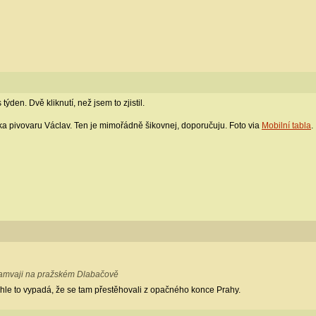
týden. Dvě kliknutí, než jsem to zjistil.
ka pivovaru Václav. Ten je mimořádně šikovnej, doporučuju. Foto via
Mobilní tabla
.
tramvaji na pražském Dlabačově
le to vypadá, že se tam přestěhovali z opačného konce Prahy.