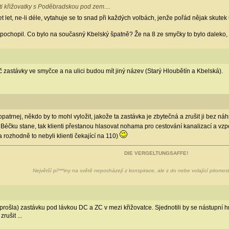
ti křižovatky s Poděbradskou pod zem....
et let, ne-li déle, vytahuje se to snad při každých volbách, jenže pořád nějak skute
epochopil. Co bylo na současný Kbelský špatně? Že na 8 ze smyčky to bylo daleko,
 zastávky ve smyčce a na ulici budou mít jiný název (Starý Hloubětín a Kbelská).
 opatrnej, někdo by to mohl vyložit, jakože ta zastávka je zbytečná a zrušit ji bez
 Béčku stane, tak klienti přestanou hlasovat nohama pro cestování kanalizací a vz
rozhodně to nebyli klienti čekající na 110)
DIE VERGELTUNGSAFFE!
Největší pí***iny na světě nepocházejí z konspirace, ale z do nebe volající pitomost
prošla) zastávku pod lávkou DC a ZC v mezi křižovatce. Sjednotili by se nástupní
rušit ...