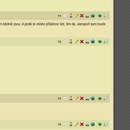
idně jsou. A jestli to místo přitáhne lidi, tím líp, alespoň tam bude