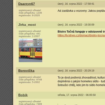
Daarzyn67
úterý, 16. srpna 2022 - 17:58:41
registrovaný uživatel
Ad zastávka u vozovny: Jakou poptá
číslo příspěvku:
1236
registrován:
8-2020
Jirka_most
úterý, 16. srpna 2022 - 19:30:09
registrovaný uživatel
Bistro Točná funguje v odstavené 
číslo příspěvku:
441
https://tv.idnes.cz/domaci/bistro-t
registrován:
2-2007
Borovička
úterý, 16. srpna 2022 - 20:29:19
registrovaný uživatel
To je dost podivná zhovadilost, kultur
číslo příspěvku:
9748
doplněná o jakýsi homeles sídlo - tudl
registrován:
5-2002
šotoušci chtěj, kdo jim to sídlo homel
Bobik
středa, 17. srpna 2022 - 06:05:50
registrovaný uživatel
číslo příspěvku:
7309