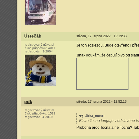
Ústečák
středa, 17. srpna 2022 - 12:19:33
registrovaný uživatel
Je to v rozjezdu. Bude otevřeno i přes 
číslo příspěvku:
4011
registrován:
3-2004
Jinak koukám, že čepují pivo od slád
pdk
středa, 17. srpna 2022 - 12:52:13
registrovaný uživatel
číslo příspěvku:
1538
Jirka_most
:
registrován:
4-2019
Bistro Točná funguje v odstavené 
Proboha proč Točná a ne Točna? Takh