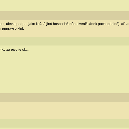
cí, úlev a podpor jako každá jiná hospoda/občerstvení/stánek pochopitelně), ať tam kl
 připraví o klid.
Kč za pivo je ok...