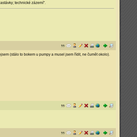
zastávky; technické zázemí".
nejsem (stálo to bokem u pumpy a musel jsem řídit, ne čumět okolo).