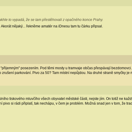
khle to vypadá, že se tam přestěhovali z opačného konce Prahy.
 Akorát nějaký... řekněme amatér na iDnesu tam tu čárku připsal.
 "přijemným" posezením. Pod těmi mosty u tramvaje občas přespávají bezdomovci. O
o zrušení parkování. Pivo za 50? Tam místní nepůjdou. Na druhé straně smyčky je 
lního tiskového mluvčího všech obyvatel městské části, nejste jím. On totiž ne každý
tní pivo si rádi připlatí, tak nechápu, v čem je problém. Možná snad jen v tom, že t