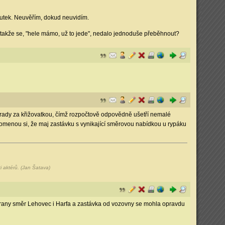
k utek. Neuvěřím, dokud neuvidím.
 takže se, "hele mámo, už to jede", nedalo jednoduše přeběhnout?
 náhrady za křižovatkou, čímž rozpočtově odpovědně ušetří nemalé
pomenou si, že maj zastávku s vynikající směrovou nabídkou u rypáku
i aktérů. (Jan Šatava)
 hrany směr Lehovec i Harfa a zastávka od vozovny se mohla opravdu