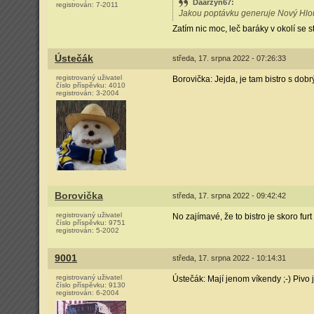
Daarzyn67
:
registrován:
7-2011
Jakou poptávku generuje Nový Hlou
Zatím nic moc, leč baráky v okolí se 
Ústečák
středa, 17. srpna 2022 - 07:26:33
registrovaný uživatel
Borovička: Jejda, je tam bistro s dob
číslo příspěvku:
4010
registrován:
3-2004
Borovička
středa, 17. srpna 2022 - 09:42:42
registrovaný uživatel
No zajímavé, že to bistro je skoro fu
číslo příspěvku:
9751
registrován:
5-2002
9001
středa, 17. srpna 2022 - 10:14:31
registrovaný uživatel
Ústečák: Mají jenom víkendy ;-) Pivo 
číslo příspěvku:
9130
registrován:
6-2004