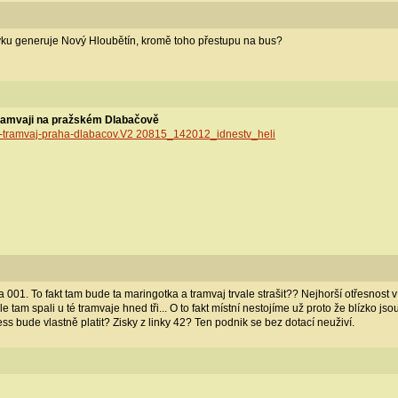
vku generuje Nový Hloubětín, kromě toho přestupu na bus?
tramvaji na pražském Dlabačově
ocna-tramvaj-praha-dlabacov.V2 20815_142012_idnestv_heli
a 001. To fakt tam bude ta maringotka a tramvaj trvale strašit?? Nejhorší otřesnost v
e tam spali u té tramvaje hned tři... O to fakt místní nestojíme už proto že blízko js
ess bude vlastně platit? Zisky z linky 42? Ten podnik se bez dotací neuživí.