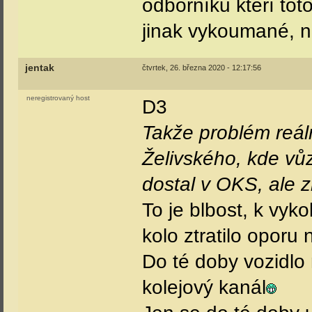
odborníků kteří to
jinak vykoumané, n
jentak
čtvrtek, 26. března 2020 - 12:17:56
neregistrovaný host
D3
Takže problém reál
Želivského, kde vůz
dostal v OKS, ale z
To je blbost, k vyko
kolo ztratilo oporu 
Do té doby vozidlo
kolejový kanál