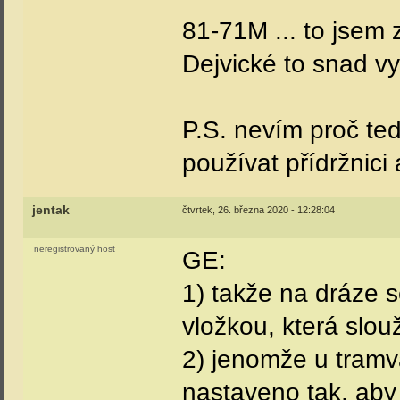
81-71M ... to jsem 
Dejvické to snad v
P.S. nevím proč te
používat přídržnici
jentak
čtvrtek, 26. března 2020 - 12:28:04
neregistrovaný host
GE:
1) takže na dráze 
vložkou, která slou
2) jenomže u tramvaj
nastaveno tak, aby