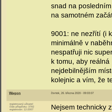
snad na posledním
na samotném začá
9001: ne nezřítí (i
minimálně v naběhn
nespatřuji nic sup
k tomu, aby reálná 
nejdebilnějším místě
kolejnic a vím, že 
Wagon
čtvrtek, 26. března 2020 - 09:03:07
registrovaný uživatel
Nejsem technicky z
číslo příspěvku:
3782
registrován:
12-2007