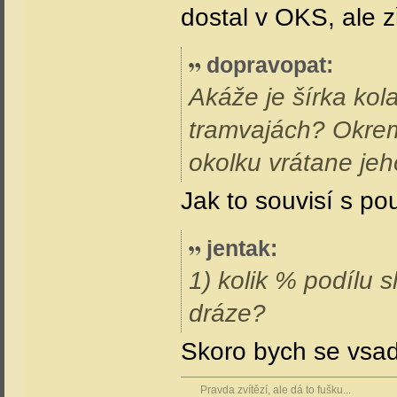
dostal v OKS, ale z
dopravopat
:
Akáže je šírka kola
tramvajách? Okrem 
okolku vrátane jeh
Jak to souvisí s po
jentak
:
1) kolik % podílu 
dráze?
Skoro bych se vsad
Pravda zvítězí, ale dá to fušku...