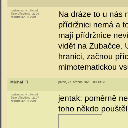
registrovaný uživatel
Na dráze to u nás n
číslo příspěvku:
2106
registrován:
4-2005
přídržnici nemá a t
mají přídržnice nev
vidět na Zubačce. 
hranici, začnou př
mimotematickou vs
Michal_Ř
pátek, 27. března 2020 - 00:13:58
registrovaný uživatel
jentak: poměrně ned
číslo příspěvku:
2107
registrován:
4-2005
toho někdo pouštěl