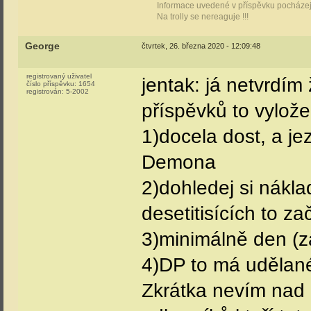
Informace uvedené v příspěvku pocházejí
Na trolly se nereaguje !!!
George
čtvrtek, 26. března 2020 - 12:09:48
registrovaný uživatel
jentak: já netvrdím
číslo příspěvku:
1654
registrován:
5-2002
příspěvků to vylože
1)docela dost, a je
Demona
2)dohledej si nákla
desetitisících to za
3)minimálně den (z
4)DP to má udělané
Zkrátka nevím nad 