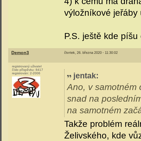
4) k čemu má dráh
výložníkové jeřáby 
P.S. ještě kde píšu
Demon3
čtvrtek, 26. března 2020 - 11:30:02
registrovaný uživatel
číslo příspěvku:
8417
jentak
:
registrován:
2-2006
Ano, v samotném o
snad na posledním
na samotném zač
Takže problém reál
Želivského, kde vůz