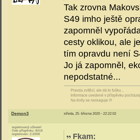
Tak zrovna Makovsk
S49 imho ještě opr
zapomněl vypořádat
cesty oklikou, ale 
tím opravdu není S4
Jo já zapomněl, ek
nepodstatné...
Pravda zvítězí, ale dá to fušku...
Informace uvedené v příspěvku pocházejí
Na trolly se nereaguje !!!
Demon3
středa, 25. března 2020 - 22:22:02
registrovaný uživatel
číslo příspěvku:
8416
Fkam
:
registrován:
2-2006