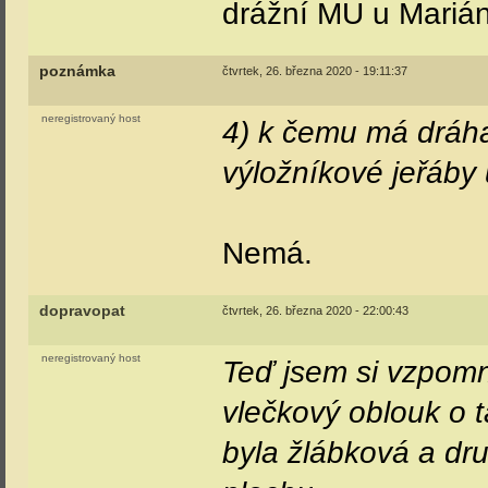
drážní MU u Marián
poznámka
čtvrtek, 26. března 2020 - 19:11:37
neregistrovaný host
4) k čemu má dráh
výložníkové jeřáby 
Nemá.
dopravopat
čtvrtek, 26. března 2020 - 22:00:43
neregistrovaný host
Teď jsem si vzpomn
vlečkový oblouk o 
byla žlábková a dru