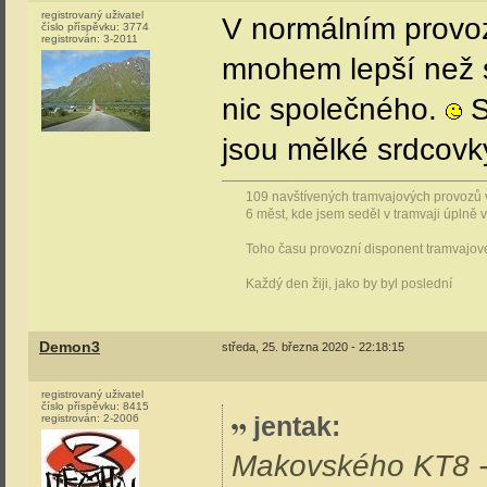
registrovaný uživatel
V normálním provo
číslo příspěvku:
3774
registrován:
3-2011
mnohem lepší než s
nic společného.
S
jsou mělké srdcovk
109 navštívených tramvajových provozů 
6 měst, kde jsem seděl v tramvaji úplně 
Toho času provozní disponent tramvajov
Každý den žiji, jako by byl poslední
Demon3
středa, 25. března 2020 - 22:18:15
registrovaný uživatel
číslo příspěvku:
8415
jentak
:
registrován:
2-2006
Makovského KT8 