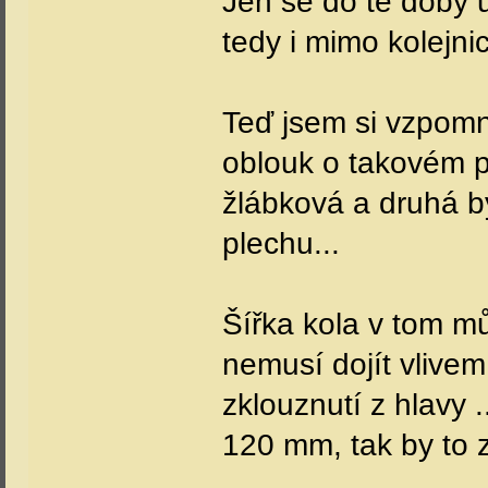
Jen se do té doby 
tedy i mimo kolejnic
Teď jsem si vzpomn
oblouk o takovém p
žlábková a druhá by
plechu...
Šířka kola v tom můž
nemusí dojít vlive
zklouznutí z hlavy 
120 mm, tak by to 