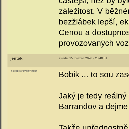
častější, než by by
záležitost. V běžn
bezžlábek lepší, ek
Cenou a dostupností
provozovaných vozi
jentak
středa, 25. března 2020 - 20:48:31
neregistrovaný host
Bobik ... to sou zas
Jaký je tedy reálný
Barrandov a dejme
Takže upřednostně