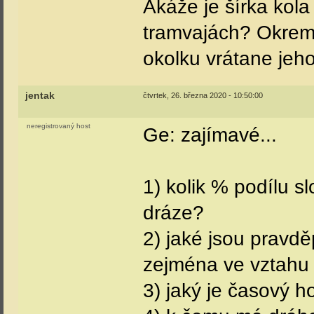
Akáže je šírka kola 
tramvajách? Okrem 
okolku vrátane jeho
jentak
čtvrtek, 26. března 2020 - 10:50:00
neregistrovaný host
Ge: zajímavé...
1) kolik % podílu s
dráze?
2) jaké jsou pravd
zejména ve vztahu k
3) jaký je časový 