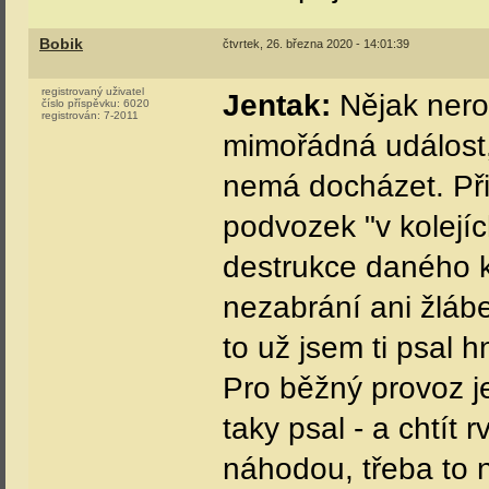
Bobik
čtvrtek, 26. března 2020 - 14:01:39
registrovaný uživatel
Jentak:
Nějak neroz
číslo příspěvku:
6020
registrován:
7-2011
mimořádná událost,
nemá docházet. Při
podvozek "v kolejích
destrukce daného ko
nezabrání ani žlábe
to už jsem ti psal 
Pro běžný provoz je
taky psal - a chtít 
náhodou, třeba to n