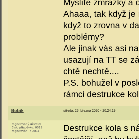
Myslíte zmrazky a 
Ahaaa, tak když je 
když to zrovna v d
problémy?
Ale jinak vás asi na
usazují na TT se zá
chtě nechtě....
P.S. bohužel v pos
rámci destrukce kola
Bobik
středa, 25. března 2020 - 20:24:19
registrovaný uživatel
Destrukce kola s n
číslo příspěvku:
6018
registrován:
7-2011