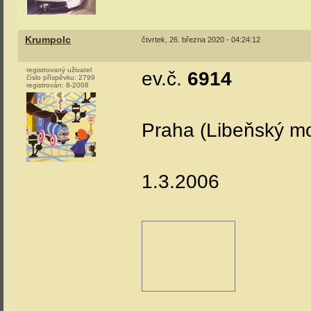
Krumpolc
čtvrtek, 26. března 2020 - 04:24:12
registrovaný uživatel
ev.č.
6914
číslo příspěvku:
2799
registrován:
8-2008
Praha (Libeňský mo
1.3.2006