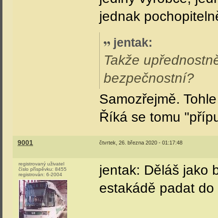
jednak pochopiteln
jentak
:
Takže upřednostn
bezpečnostní?
Samozřejmě. Tohle 
Říká se tomu "přípu
9001
čtvrtek, 26. března 2020 - 01:17:48
registrovaný uživatel
jentak: Děláš jako 
číslo příspěvku:
8455
registrován:
6-2004
estakádě padat do p