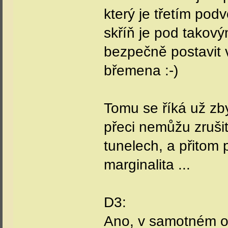
který je třetím pod
skříň je pod takov
bezpečně postavit 
břemena :-)
Tomu se říká už zby
přeci nemůžu zrušit
tunelech, a přitom
marginalita ...
D3:
Ano, v samotném ob