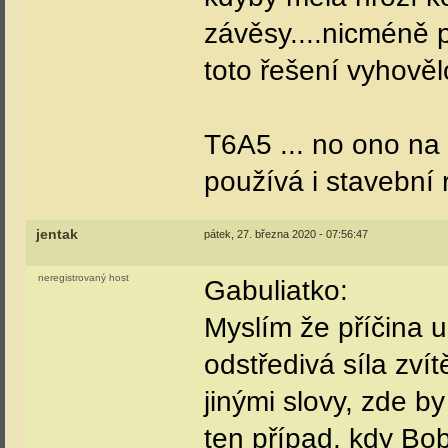
závěsy....nicméně 
toto řešení vyhovělo
T6A5 ... no ono na 
používá i stavební 
jentak
pátek, 27. března 2020 - 07:56:47
neregistrovaný host
Gabuliatko:
Myslím že příčina u
odstředivá síla zvít
jinými slovy, zde b
ten případ, kdy Bob