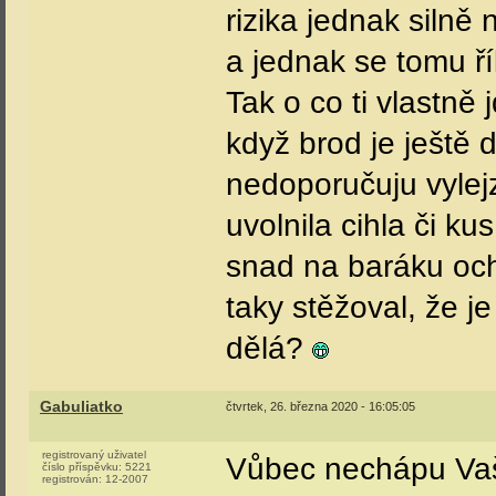
rizika jednak silně
a jednak se tomu ř
Tak o co ti vlastně
když brod je ještě 
nedoporučuju vylej
uvolnila cihla či k
snad na baráku och
taky stěžoval, že j
dělá?
Gabuliatko
čtvrtek, 26. března 2020 - 16:05:05
registrovaný uživatel
Vůbec nechápu Vaš
číslo příspěvku:
5221
registrován:
12-2007