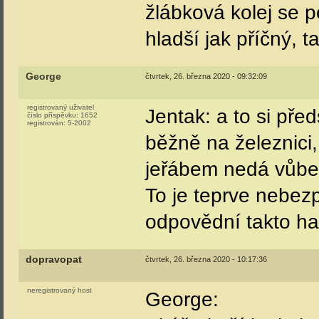
žlábková kolej se p
hladší jak příčný, 
George
čtvrtek, 26. března 2020 - 09:32:09
registrovaný uživatel
Jentak: a to si pře
číslo příspěvku:
1652
registrován:
5-2002
běžně na železnici,
jeřábem nedá vůbec
To je teprve nebezp
odpovědní takto haz
dopravopat
čtvrtek, 26. března 2020 - 10:17:36
neregistrovaný host
George: