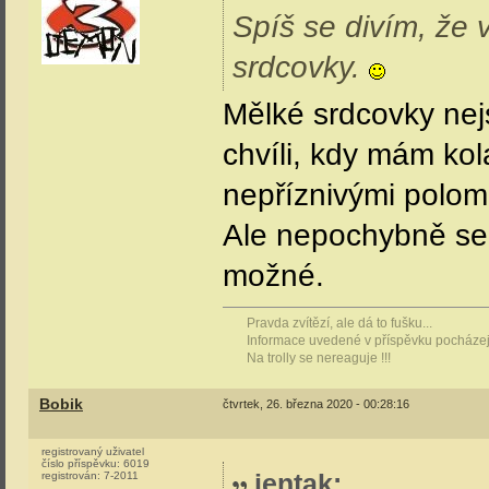
Spíš se divím, že 
srdcovky.
Mělké srdcovky nej
chvíli, kdy mám ko
nepříznivými polom
Ale nepochybně se r
možné.
Pravda zvítězí, ale dá to fušku...
Informace uvedené v příspěvku pocházejí
Na trolly se nereaguje !!!
Bobik
čtvrtek, 26. března 2020 - 00:28:16
registrovaný uživatel
číslo příspěvku:
6019
jentak
:
registrován:
7-2011