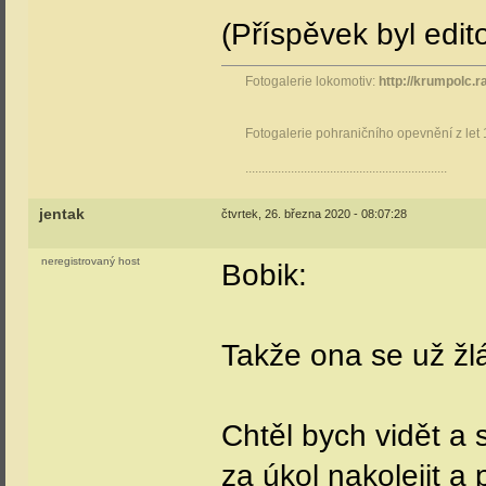
(Příspěvek byl edi
Fotogalerie lokomotiv:
http://krumpolc.r
Fotogalerie pohraničního opevnění z let
..............................................................
jentak
čtvrtek, 26. března 2020 - 08:07:28
neregistrovaný host
Bobik:
Takže ona se už žl
Chtěl bych vidět a 
za úkol nakolejit a