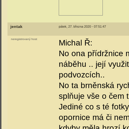
jentak
pátek, 27. března 2020 - 07:51:47
neregistrovaný host
Michal Ř:
No ona přídržnice 
náběhu .. její využ
podvozcích..
No ta brněnská ryc
splňuje vše o čem 
Jediné co s té fotky
opornice má či nem
kdyby měla hrozí ko