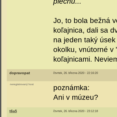
plechu...
Jo, to bola bežná v
koľajnica, dali sa 
na jeden taký úsek p
okolku, vnútorné v
koľajnicami. Neviem
dopravopat
čtvrtek, 26. března 2020 - 22:16:20
neregistrovaný host
poznámka:
Ani v múzeu?
t6a5
čtvrtek, 26. března 2020 - 23:12:18