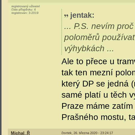
registrovaný uživatel
číslo příspěvku:
4
jentak
:
registrován:
3-2019
... P.S. nevím pro
poloměrů používat 
výhybkách ...
Ale to přece u tram
tak ten mezní polo
který DP se jedná (
samé platí u těch v
Praze máme zatím 
Prašného mostu, ta
Michal_Ř
čtvrtek, 26. března 2020 - 23:24:17