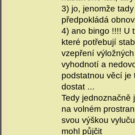
3) jo, jenomže tady
předpokládá obnov
4) ano bingo !!!! 
které potřebují sta
vzepření výložných
vyhodnotí a nedovol
podstatnou věcí je 
dostat ...
Tedy jednoznačně je
na volném prostrans
svou výškou vylučuj
mohl půjčit