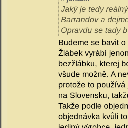
Jaký je tedy reálný
Barrandov a dejme
Opravdu se tady b
Budeme se bavit o
Žlábek vyrábí jenom
bezžlábku, kterej 
všude možně. A nev
protože to používá
na Slovensku, takž
Takže podle objedná
objednávka kvůli t
jediný výrobce, jed