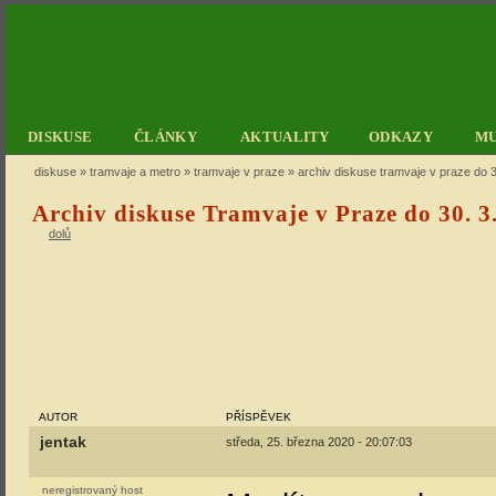
DISKUSE
ČLÁNKY
AKTUALITY
ODKAZY
M
diskuse
»
tramvaje a metro
»
tramvaje v praze
» archiv diskuse tramvaje v praze do 3
Archiv diskuse Tramvaje v Praze do 30. 3
dolů
AUTOR
PŘÍSPĚVEK
jentak
středa, 25. března 2020 - 20:07:03
neregistrovaný host