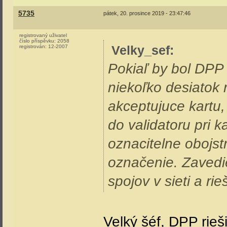
5735
pátek, 20. prosince 2019 - 23:47:46
registrovaný uživatel
číslo příspěvku:
2058
Velky_sef
:
registrován:
12-2007
Pokiaľ by bol DPP 
niekoľko desiatok 
akceptujuce kartu,
do validatoru pri 
oznacitelne obojst
označenie. Zavedie
spojov v sieti a ri
Velký šéf, DPP rieš