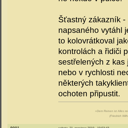
Šťastný zákazník -
napsaného vytáhl j
to kolovrátkoval ja
kontrolách a řidiči 
sestřelených z kas
nebo v rychlosti ne
některých takyklien
ochoten připustit.
»Dem Reinen ist Alles re
(Friedrich Wil