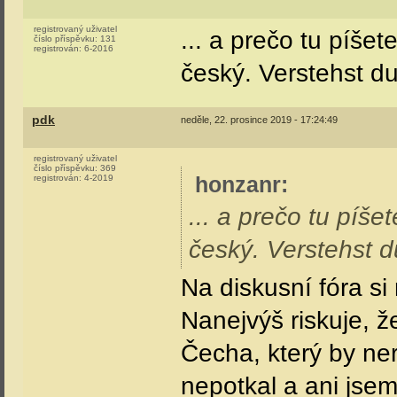
registrovaný uživatel
... a prečo tu píše
číslo příspěvku:
131
registrován:
6-2016
český. Verstehst d
pdk
neděle, 22. prosince 2019 - 17:24:49
registrovaný uživatel
číslo příspěvku:
369
honzanr
:
registrován:
4-2019
... a prečo tu píš
český. Verstehst 
Na diskusní fóra s
Nanejvýš riskuje, 
Čecha, který by ne
nepotkal a ani jsem