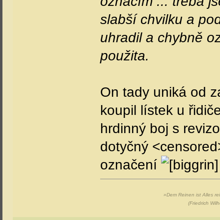
označím ... třeba 
slabší chvilku a pod
uhradil a chybně o
použita.
On tady uniká od z
koupil lístek u řidi
hrdinný boj s reviz
dotyčný <censored> 
označení
»Dem Reinen ist Alles re
(Friedrich Wil