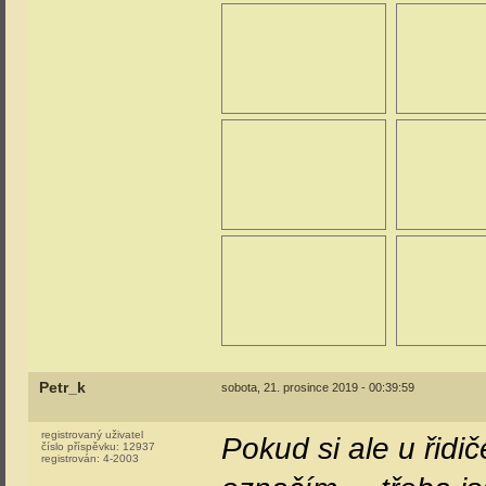
Petr_k
sobota, 21. prosince 2019 - 00:39:59
registrovaný uživatel
Pokud si ale u řidi
číslo příspěvku:
12937
registrován:
4-2003