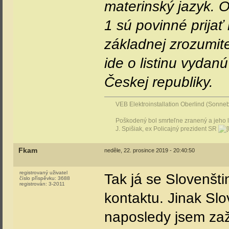
materinský jazyk. 
1 sú povinné prijať
základnej zrozumite
ide o listinu vydan
Českej republiky.
VEB Elektroinstallation Oberlind (Sonn
Poškodený bol smrteľne zranený a jeho l
J. Spišiak, ex Policajný prezident SR
Fkam
neděle, 22. prosince 2019 - 20:40:50
registrovaný uživatel
Tak já se Slovenšti
číslo příspěvku:
3688
registrován:
3-2011
kontaktu. Jinak Sl
naposledy jsem zaži