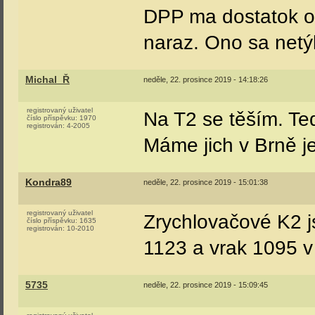
DPP ma dostatok odd
naraz. Ono sa netý
Michal_Ř
neděle, 22. prosince 2019 - 14:18:26
registrovaný uživatel
Na T2 se těším. Teď
číslo příspěvku:
1970
registrován:
4-2005
Máme jich v Brně je
Kondra89
neděle, 22. prosince 2019 - 15:01:38
registrovaný uživatel
Zrychlovačové K2 j
číslo příspěvku:
1635
registrován:
10-2010
1123 a vrak 1095 
5735
neděle, 22. prosince 2019 - 15:09:45