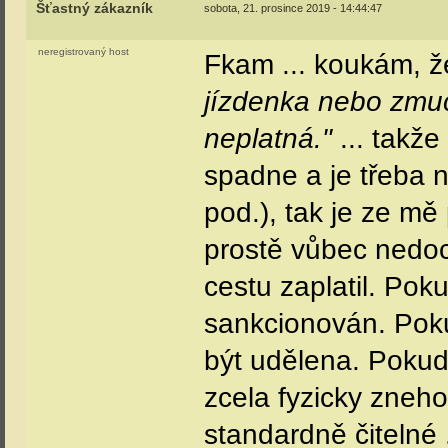
Šťastný zákazník
sobota, 21. prosince 2019 - 14:44:47
neregistrovaný host
Fkam ... koukám, že 
jízdenka nebo zmu
neplatná."
... takž
spadne a je třeba 
pod.), tak je ze m
prostě vůbec nedoch
cestu zaplatil. Pok
sankcionován. Pok
být udělena. Pokud
zcela fyzicky zneh
standardně čitelné 