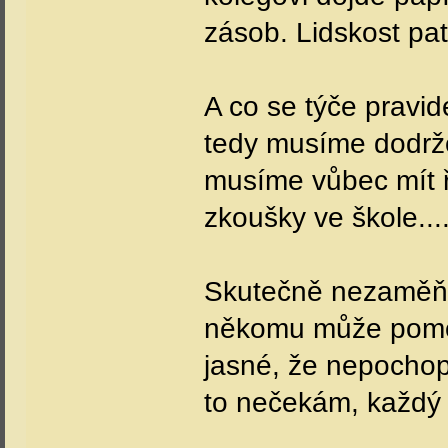
zásob. Lidskost pat
A co se týče pravid
tedy musíme dodržov
musíme vůbec mít ř
zkoušky ve škole....
Skutečně nezaměňo
někomu může pomoc
jasné, že nepochop
to nečekám, každý