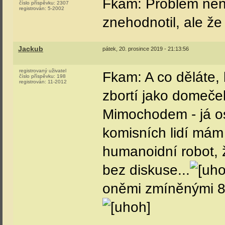
Fkam: Problém není 
číslo příspěvku:
2307
registrován:
5-2002
znehodnotil, ale ž
Jackub
pátek, 20. prosince 2019 - 21:13:56
registrovaný uživatel
Fkam: A co děláte, 
číslo příspěvku:
198
registrován:
11-2012
zbortí jako domeče
Mimochodem - já oso
komisních lidí mám
humanoidní robot, ž
bez diskuse...
oněmi zmíněnými 80 