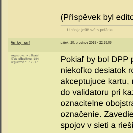
(Příspěvek byl edi
U nás je ještě svět v pořádku.
Velky_sef
pátek, 20. prosince 2019 - 22:28:08
registrovaný uživatel
Pokiaľ by bol DPP 
číslo příspěvku:
554
registrován:
7-2017
niekoľko desiatok r
akceptujuce kartu, 
do validatoru pri k
oznacitelne obojstr
označenie. Zavedie 
spojov v sieti a rie