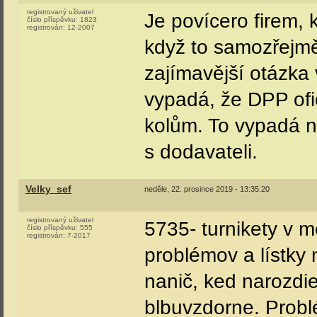
registrovaný uživatel
Je povícero firem, 
číslo příspěvku:
1823
registrován:
12-2007
když to samozřejmě
zajímavější otázka
vypadá, že DPP ofi
kolům. To vypadá 
s dodavateli.
Velky_sef
neděle, 22. prosince 2019 - 13:35:20
registrovaný uživatel
5735- turnikety v m
číslo příspěvku:
555
registrován:
7-2017
problémov a lístky 
nanič, ked narozdie
blbuvzdorne. Problé