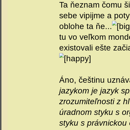
Ta ňeznam čomu ši
sebe vipijme a pot
oblohe ta ňe...
tu vo veľkom mondo
existovali ešte zač
Áno, češtinu uzná
jazykom je jazyk sp
zrozumiteľnosti z h
úradnom styku s o
styku s právnickou