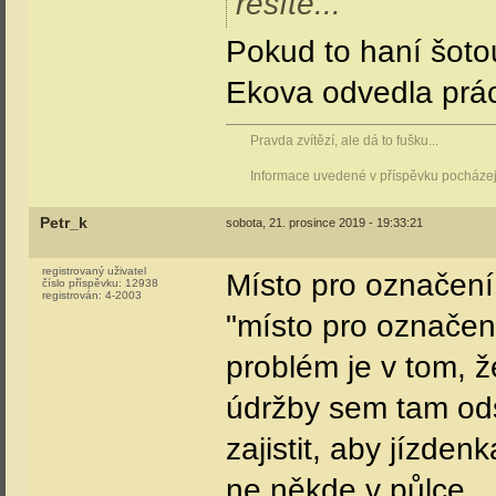
řešíte...
Pokud to haní šoto
Ekova odvedla práci
Pravda zvítězí, ale dá to fušku...
Informace uvedené v příspěvku pocházejí
Petr_k
sobota, 21. prosince 2019 - 19:33:21
registrovaný uživatel
Místo pro označení 
číslo příspěvku:
12938
registrován:
4-2003
"místo pro označen
problém je v tom, 
údržby sem tam ods
zajistit, aby jízde
ne někde v půlce.