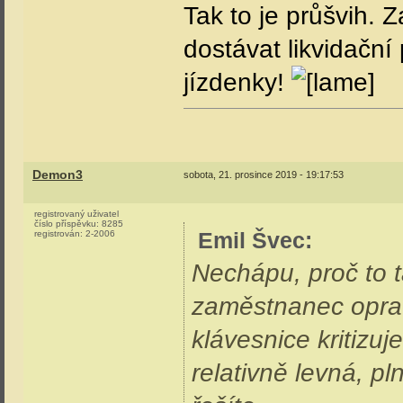
Tak to je průšvih. 
dostávat likvidační
jízdenky!
Demon3
sobota, 21. prosince 2019 - 19:17:53
registrovaný uživatel
číslo příspěvku:
8285
Emil Švec
:
registrován:
2-2006
Nechápu, proč to t
zaměstnanec oprav
klávesnice kritizuj
relativně levná, p