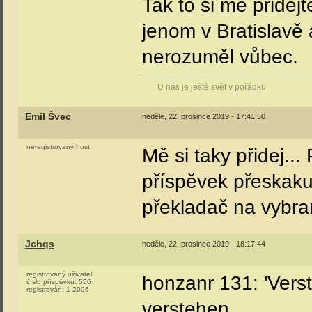
Tak to si mě přide
jenom v Bratislavě
nerozuměl vůbec.
U nás je ještě svět v pořádku.
Emil Švec
neděle, 22. prosince 2019 - 17:41:50
neregistrovaný host
Mě si taky přidej..
příspěvek přeskaku
překladač na vybra
Jchqs
neděle, 22. prosince 2019 - 18:17:44
registrovaný uživatel
honzanr 131: 'Verst
číslo příspěvku:
556
registrován:
1-2006
verstehen...