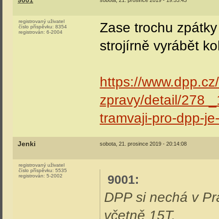
9001
sobota, 21. prosince 2019 - 19:53:43
registrovaný uživatel
Zase trochu zpátky
číslo příspěvku:
8354
registrován:
6-2004
strojírně vyrábět k
https://www.dpp.cz
zpravy/detail/278 
tramvaji-pro-dpp-je
Jenki
sobota, 21. prosince 2019 - 20:14:08
registrovaný uživatel
číslo příspěvku:
5535
9001
:
registrován:
5-2002
DPP si nechá v Pra
včetně 15T.