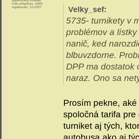
registrovaný uživatel
číslo příspěvku:
2060
Velky_sef
:
registrován:
12-2007
5735- turnikety v 
problémov a lístky
nanič, ked narozdi
blbuvzdorne. Probl
DPP ma dostatok od
naraz. Ono sa netý
Prosím pekne, aké p
spoločná tarifa pre
turniket aj tých, kt
autobusa ako aj tý