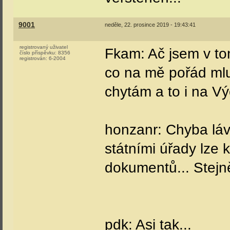
9001
neděle, 22. prosince 2019 - 19:43:41
registrovaný uživatel
Fkam: Ač jsem v to
číslo příspěvku:
8356
registrován:
6-2004
co na mě pořád ml
chytám a to i na 
honzanr: Chyba láv
státními úřady lze 
dokumentů... Stejně
pdk: Asi tak...