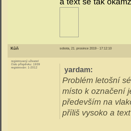
a text se tak okamž
Kůň
sobota, 21. prosince 2019 - 17:12:10
registrovaný uživatel
číslo příspěvku:
1939
yardam
:
registrován:
1-2012
Problém letošní sé
místo k označení je
především na vlako
příliš vysoko a tex