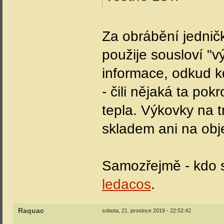
Za obrábění jednič
použije sousloví "v
informace, odkud k
- čili nějaká ta pok
tepla. Výkovky na 
skladem ani na obj
Samozřejmě - kdo 
ledacos
.
Raquac
sobota, 21. prosince 2019 - 22:52:42