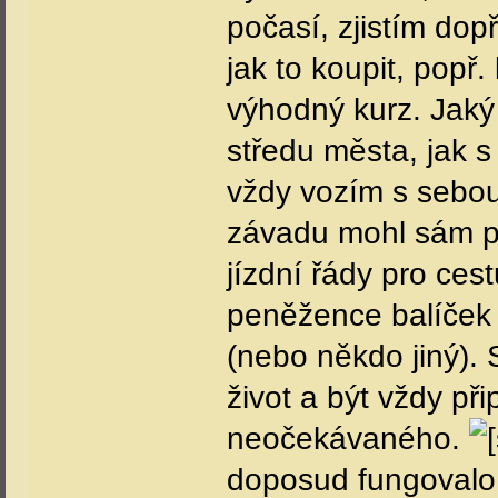
počasí, zjistím dop
jak to koupit, popř
výhodný kurz. Jaký 
středu města, jak s
vždy vozím s sebou
závadu mohl sám p
jízdní řády pro cest
peněžence balíček
(nebo někdo jiný).
život a být vždy př
neočekávaného.
doposud fungovalo