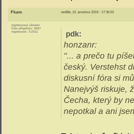
Fkam
neděle, 22. prosince 2019 - 17:36:02
registrovaný uživatel
číslo příspěvku:
3687
pdk
:
registrován:
3-2011
honzanr:
"... a prečo tu pí
český. Verstehst 
diskusní fóra si m
Nanejvýš riskuje,
Čecha, který by n
nepotkal a ani jse