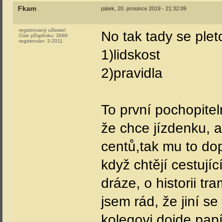
Fkam
pátek, 20. prosince 2019 - 21:32:09
registrovaný uživatel
No tak tady se ple
číslo příspěvku:
3686
registrován:
3-2011
1)lidskost
2)pravidla
To první pochopite
že chce jízdenku, a
centů,tak mu to do
když chtějí cestují
dráze, o historii t
jsem rád, že jiní 
kolegovi dojde pap