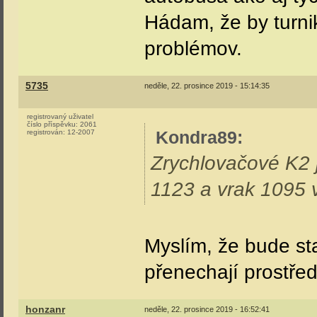
Hádam, že by turni
problémov.
5735
neděle, 22. prosince 2019 - 15:14:35
registrovaný uživatel
číslo příspěvku:
2061
Kondra89
:
registrován:
12-2007
Zrychlovačové K2 j
1123 a vrak 1095 
Myslím, že bude st
přenechají prostře
honzanr
neděle, 22. prosince 2019 - 16:52:41