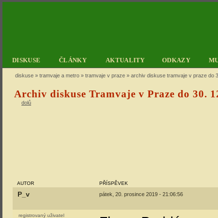
DISKUSE
ČLÁNKY
AKTUALITY
ODKAZY
M
diskuse
»
tramvaje a metro
»
tramvaje v praze
» archiv diskuse tramvaje v praze do 3
Archiv diskuse Tramvaje v Praze do 30. 1
dolů
AUTOR
PŘÍSPĚVEK
P_v
pátek, 20. prosince 2019 - 21:06:56
registrovaný uživatel