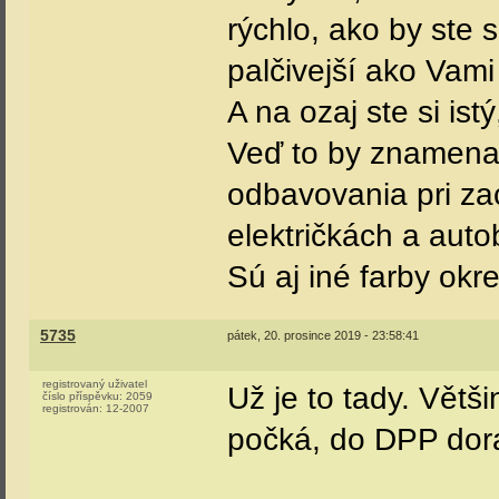
rýchlo, ako by ste 
palčivejší ako Vam
A na ozaj ste si ist
Veď to by znamenal
odbavovania pri za
električkách a aut
Sú aj iné farby okr
5735
pátek, 20. prosince 2019 - 23:58:41
registrovaný uživatel
Už je to tady. Větši
číslo příspěvku:
2059
registrován:
12-2007
počká, do DPP dora