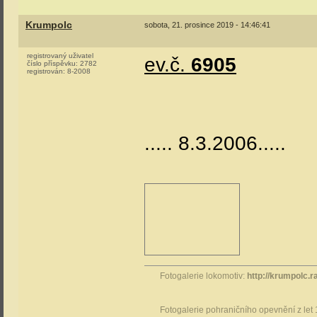
Krumpolc
sobota, 21. prosince 2019 - 14:46:41
registrovaný uživatel
ev.č.
6905
číslo příspěvku:
2782
registrován:
8-2008
..... 8.3.2006.....
Fotogalerie lokomotiv:
http://krumpolc.r
Fotogalerie pohraničního opevnění z let