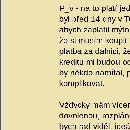
P_v - na to platí je
byl před 14 dny v T
abych zaplatil mýto 
že si musím koupit
platba za dálnici, ž
kreditu mi budou od
by někdo namítal, p
komplikovat.
Vždycky mám vícero
dovolenou, rozplánu
bych rád viděl, ide