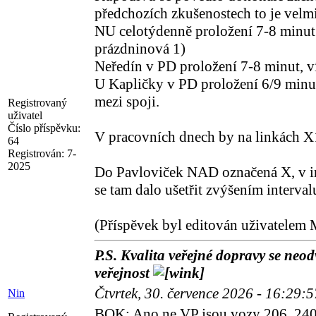
předchozích zkušenostech to je velm
NU celotýdenně proložení 7-8 minut 
prázdninová 1)
Neředín v PD proložení 7-8 minut, 
U Kapličky v PD proložení 6/9 minu
mezi spoji.
Registrovaný
uživatel
Číslo příspěvku:
V pracovních dnech by na linkách X
64
Registrován:
7-
2025
Do Pavloviček NAD označená X, v int
se tam dalo ušetřit zvýšením interval
(Příspěvek byl editován uživatelem 
P.S. Kvalita veřejné dopravy se neodv
veřejnost
Čtvrtek, 30. července 2026 - 16:29:
Nin
BOK: Ano ne VP jsou vozy 206, 24