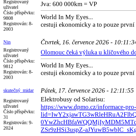
Registrovaný
Jva: 600 000km = VP
uživatel
Číslo příspěvku:
World In My Eyes...
9808
Registrován:
8-
cestuji ekonomicky a to pouze první
2003
Čtvrtek, 16. července 2026 - 10:11:
Nin
Registrovaný
Olomouc čeká výluka u klíčového do
uživatel
Číslo příspěvku:
World In My Eyes...
9812
Registrován:
8-
cestuji ekonomicky a to pouze první
2003
Pátek, 17. července 2026 - 12:11:55
skutečný_midar
Elektrobusy od Solarisu:
Registrovaný
https://www.dpmo.cz/informace-pro-
uživatel
Číslo příspěvku:
lid=IwY2xjawTG3wRleHRuA2Flb
31
0YwZhcHBfaWQQMjIyMDM5MTc
Registrován:
9-
2024
ZSr9zHSi3uspZ-aJYuwB5wblC_s