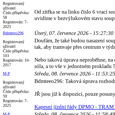
Registrovaný
uživatel
Od zítřka se na linku číslo 6 vrací 
Číslo příspěvku:
58
uvidíme v bezvýlukovém stavu soupr
Registrován:
7-
2025
Úterý, 07. července 2026 - 15:27:30
Bdmteeo296
Doufám, že také budou nasazení soupr
Registrovaný
tak, aby tramvaje přes centrum v týd
uživatel
Číslo příspěvku:
103
Nebo taková úprava neproběhne, na d
Registrován:
10-
2017
sóla, a to vše v jednotném prokladu
Středa, 08. července 2026 - 11:53:2
M-P
Bdmteeo296: Taková úprava rozhodně
Registrovaný
uživatel
Číslo příspěvku:
JŘ jsou již k dispozici, pouze posun
59
Registrován:
7-
2025
Kapesní jízdní řády DPMO - TRAM 
Středa, 08. července 2026 - 11:58:4
M-P