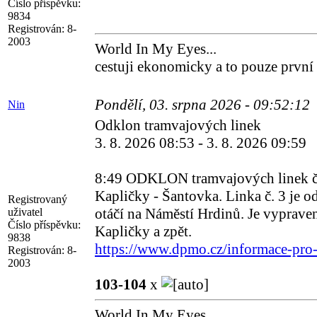
Číslo příspěvku:
9834
Registrován:
8-
2003
World In My Eyes...
cestuji ekonomicky a to pouze první
Pondělí, 03. srpna 2026 - 09:52:12
Nin
Odklon tramvajových linek
3. 8. 2026 08:53 - 3. 8. 2026 09:59
8:49 ODKLON tramvajových linek č. 
Kapličky - Šantovka. Linka č. 3 je o
Registrovaný
otáčí na Náměstí Hrdinů. Je vyprave
uživatel
Číslo příspěvku:
Kapličky a zpět.
9838
https://www.dpmo.cz/informace-pro-c
Registrován:
8-
2003
103-104
x
World In My Eyes...