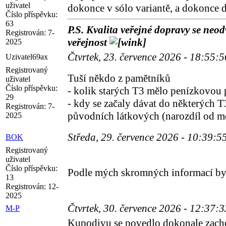
uživatel
dokonce v sólo variantě, a dokonce d
Číslo příspěvku:
63
P.S. Kvalita veřejné dopravy se neodv
Registrován:
7-
veřejnost
2025
Čtvrtek, 23. července 2026 - 18:55:
Uzivatel69ax
Registrovaný
Tuší někdo z pamětníků
uživatel
Číslo příspěvku:
- kolik starých T3 mělo penízkovou p
29
- kdy se začaly dávat do některých 
Registrován:
7-
původních látkových (narozdíl od m
2025
Středa, 29. července 2026 - 10:39:5
BOK
Registrovaný
uživatel
Číslo příspěvku:
Podle mých skromných informací by
13
Registrován:
12-
2025
Čtvrtek, 30. července 2026 - 12:37:
M-P
Kupodivu se povedlo dokonale zacho