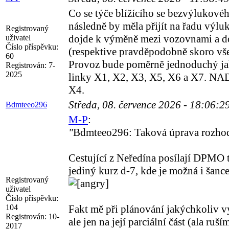
Co se týče blížícího se bezvýlukovéh
následně by měla přijít na řadu výlu
Registrovaný
dojde k výměně mezi vozovnami a do
uživatel
Číslo příspěvku:
(respektive pravděpodobně skoro vš
60
Provoz bude poměrně jednoduchý jak
Registrován:
7-
2025
linky X1, X2, X3, X5, X6 a X7. NA
X4.
Středa, 08. července 2026 - 18:06:2
Bdmteeo296
M-P
:
"
Bdmteeo296: Taková úprava rozhodn
Cestující z Neředína posílají DPMO t
jediný kurz d-7, kde je možná i šance
Registrovaný
uživatel
Číslo příspěvku:
104
Fakt mě při plánování jakýchkoliv vý
Registrován:
10-
ale jen na její parciální část (ala ru
2017