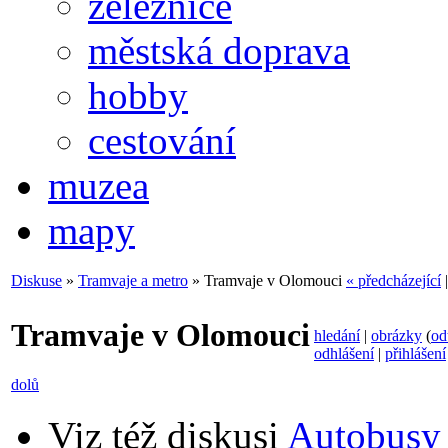
železnice
městská doprava
hobby
cestování
muzea
mapy
Diskuse
»
Tramvaje a metro
» Tramvaje v Olomouci
« předcházející
Tramvaje v Olomouci
hledání
|
obrázky
(
od
odhlášení
|
přihlášení
dolů
Viz též diskusi
Autobusy