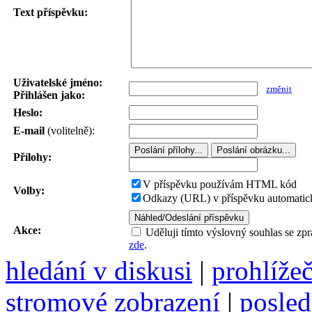
Text příspěvku:
Uživatelské jméno:
změnit
Přihlášen jako:
Heslo:
E-mail
(volitelně):
Přílohy:
V příspěvku používám HTML kód
Volby:
Odkazy (URL) v příspěvku automatick
Akce:
Uděluji tímto výslovný souhlas se zp
zde
.
hledání v diskusi
|
prohlíže
stromové zobrazení
|
posled