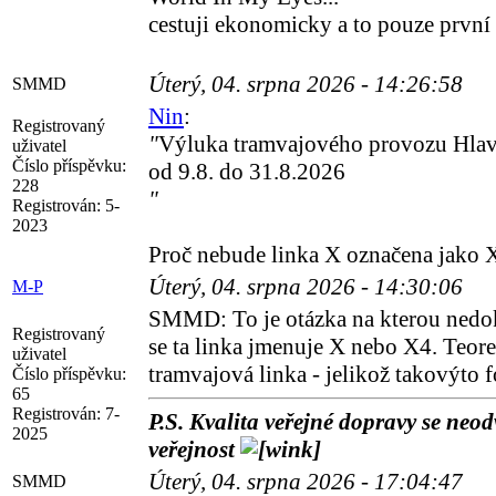
cestuji ekonomicky a to pouze první
Úterý, 04. srpna 2026 - 14:26:58
SMMD
Nin
:
Registrovaný
"
Výluka tramvajového provozu Hlavn
uživatel
Číslo příspěvku:
od 9.8. do 31.8.2026
228
"
Registrován:
5-
2023
Proč nebude linka X označena jako X
Úterý, 04. srpna 2026 - 14:30:06
M-P
SMMD: To je otázka na kterou nedoká
Registrovaný
se ta linka jmenuje X nebo X4. Teore
uživatel
tramvajová linka - jelikož takovýto 
Číslo příspěvku:
65
Registrován:
7-
P.S. Kvalita veřejné dopravy se neodv
2025
veřejnost
Úterý, 04. srpna 2026 - 17:04:47
SMMD