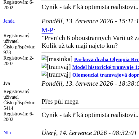
Registrován:
6-
Cynik - tak říká optimista realistovi..
2002
Pondělí, 13. července 2026 - 15:11:
Jenda
M-P
:
Registrovaný
"
Prvních 6 oboustranných Varií už z
uživatel
Kolik už tak mají najeto km?
Číslo příspěvku:
978
Registrován:
2-
Parková dráha Olympia Br
2007
Model historické tramvaje 1
Olomoucká tramvajová dopra
Pondělí, 13. července 2026 - 18:38
Jva
Registrovaný
uživatel
Přes půl mega
Číslo příspěvku:
5414
Registrován:
6-
Cynik - tak říká optimista realistovi..
2002
Úterý, 14. července 2026 - 08:32:01
Nin