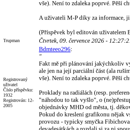
vše). Není to zdaleka poprvé. Pěší ch
A uživateli M-P díky za informace, j
(Příspěvek byl editován uživatelem
Čtvrtek, 09. července 2026 - 12:27:
Trupman
Bdmteeo296
:
"
Fakt mě při plánování jakýchkoliv vý
ale jen na její parciální část (ala ru
vše). Není to zdaleka poprvé. Pěší ch
Registrovaný
uživatel
Číslo příspěvku:
Proklady na radiálách (resp. prefere
1932
"náhodou to tak vyšlo", o (ne)přestu
Registrován:
12-
2005
objednávky MHD od města, tj. děkovn
Pokud do kreslení grafikonu nějak 
provozu - typicky smyčka Fibichova,
devadesátkách a rozdali si za ni spou