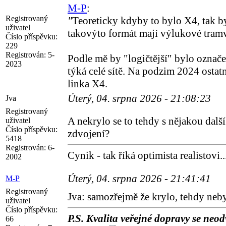
M-P
:
Registrovaný
"
Teoreticky kdyby to bylo X4, tak by
uživatel
takovýto formát mají výlukové tramv
Číslo příspěvku:
229
Registrován:
5-
Podle mě by "logičtější" bylo označ
2023
týká celé sítě. Na podzim 2024 ostat
linka X4.
Úterý, 04. srpna 2026 - 21:08:23
Jva
Registrovaný
A nekrylo se to tehdy s nějakou dalš
uživatel
Číslo příspěvku:
zdvojení?
5418
Registrován:
6-
Cynik - tak říká optimista realistovi..
2002
Úterý, 04. srpna 2026 - 21:41:41
M-P
Registrovaný
Jva: samozřejmě že krylo, tehdy neb
uživatel
Číslo příspěvku:
P.S. Kvalita veřejné dopravy se neodv
66