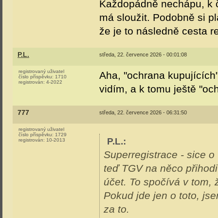
Každopádně nechápu, k če
má sloužit. Podobně si pl
že je to následně cesta 
P.L.
středa, 22. července 2026 - 00:01:08
registrovaný uživatel
Aha, "ochrana kupujících"
číslo příspěvku:
1710
registrován:
4-2022
vidím, a k tomu ještě "oc
777
středa, 22. července 2026 - 06:31:50
registrovaný uživatel
číslo příspěvku:
1729
P.L.
:
registrován:
10-2013
Superregistrace - sice o
teď TGV na něco přihodi
účet. To spočívá v tom, 
Pokud jde jen o toto, js
za to.