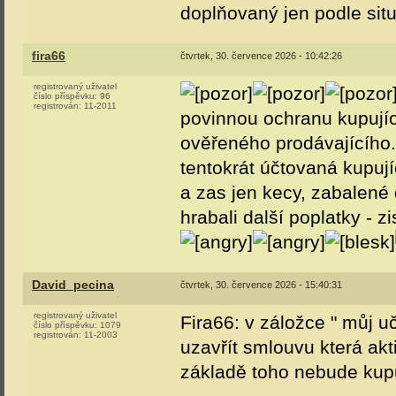
doplňovaný jen podle sit
fira66
čtvrtek, 30. července 2026 - 10:42:26
registrovaný uživatel
číslo příspěvku:
96
registrován:
11-2011
povinnou ochranu kupujíc
ověřeného prodávajícího. 
tentokrát účtovaná kupuj
a zas jen kecy, zabalené 
hrabali další poplatky - z
David_pecina
čtvrtek, 30. července 2026 - 15:40:31
registrovaný uživatel
Fira66: v záložce " můj uč
číslo příspěvku:
1079
registrován:
11-2003
uzavřít smlouvu která akti
základě toho nebude kupu