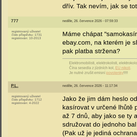
dřív. Tak nevím, jak se tot
777
neděle, 26. července 2026 - 07:59:33
registrovaný uživatel
Máme chápat "samokasírov
číslo příspěvku:
1731
registrován:
10-2013
ebay.com, na kterém je s
pak platba stržena?
Elektromobilisti, elektrokolisti, elektrok
Čína sesedla z jízdních kol,
EU nikoli
.
Je nutné zrušit emisní
povolenky
!!!!!
P.L.
neděle, 26. července 2026 - 11:17:34
registrovaný uživatel
Jako že jim dám heslo od
číslo příspěvku:
1712
registrován:
4-2022
kasírovat v určené lhůtě
až 7 dnů, aby jako se ty
sdružovat do jednoho bal
(Pak už je jediná ochran