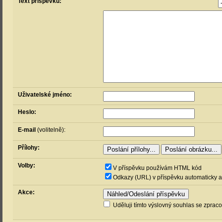
Text příspěvku:
Uživatelské jméno:
Heslo:
E-mail
(volitelně):
Přílohy:
Volby:
V příspěvku používám HTML kód
Odkazy (URL) v příspěvku automaticky a
Akce:
Uděluji tímto výslovný souhlas se zprac