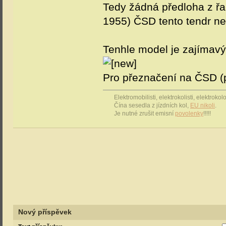
Tedy žádná předloha z ř
1955) ČSD tento tendr n
Tenhle model je zajímavý
Pro přeznačení na ČSD (
Elektromobilisti, elektrokolisti, elektrok
Čína sesedla z jízdních kol,
EU nikoli
.
Je nutné zrušit emisní
povolenky
!!!!!
Nový příspěvek