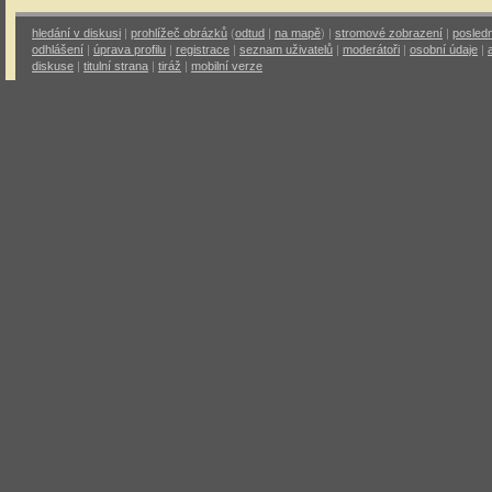
hledání v diskusi
|
prohlížeč obrázků
(
odtud
|
na mapě
) |
stromové zobrazení
|
posledn
odhlášení
|
úprava profilu
|
registrace
|
seznam uživatelů
|
moderátoři
|
osobní údaje
|
diskuse
|
titulní strana
|
tiráž
|
mobilní verze