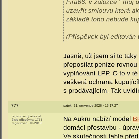
Fira66: v záložce " můj u
uzavřít smlouvu která akt
základě toho nebude kup
(Příspěvek byl editován 
Jasně, už jsem si to taky
přeposílat peníze rovnou 
vyplňování LPP. O to v té
veškerá ochrana kupující
s prodávajícím. Tak uvid
777
pátek, 31. července 2026 - 13:17:27
registrovaný uživatel
Na Aukru nabízí model
B
číslo příspěvku:
1733
registrován:
10-2013
domácí přestavbu - úprav
Ve skutečnosti tahle pře