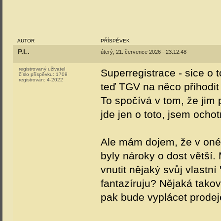
AUTOR
PŘÍSPĚVEK
P.L.
úterý, 21. července 2026 - 23:12:48
registrovaný uživatel
Superregistrace - sice o 
číslo příspěvku:
1709
registrován:
4-2022
teď TGV na něco přihodit
To spočívá v tom, že jim 
jde jen o toto, jsem ochot
Ale mám dojem, že v oné 
byly nároky o dost větší
vnutit nějaký svůj vlastní
fantazíruju? Nějaká takov
pak bude vyplácet prode