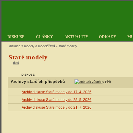
DISKUSE
ČLÁNKY
AKTUALITY
ODKAZY
M
diskuse
»
modely a modelářství
» staré modely
Staré modely
dolů
DISKUSE
Archivy starších příspěvků
(44)
Archiv diskuse Staré modely do 17. 4. 2026
Archiv diskuse Staré modely do 25. 5. 2026
Archiv diskuse Staré modely do 21. 7. 2026