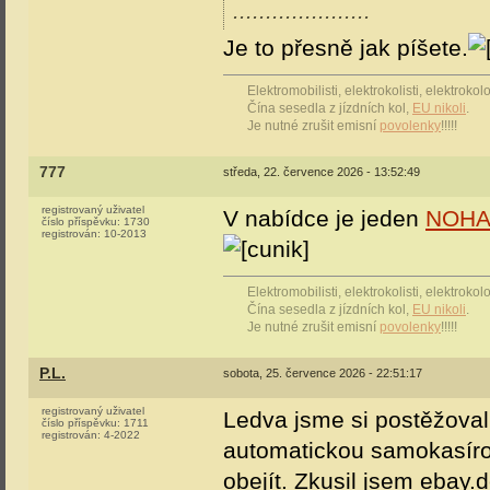
.....................
Je to přesně jak píšete.
Elektromobilisti, elektrokolisti, elektrok
Čína sesedla z jízdních kol,
EU nikoli
.
Je nutné zrušit emisní
povolenky
!!!!!
777
středa, 22. července 2026 - 13:52:49
registrovaný uživatel
V nabídce je jeden
NOHA
číslo příspěvku:
1730
registrován:
10-2013
Elektromobilisti, elektrokolisti, elektrok
Čína sesedla z jízdních kol,
EU nikoli
.
Je nutné zrušit emisní
povolenky
!!!!!
P.L.
sobota, 25. července 2026 - 22:51:17
registrovaný uživatel
Ledva jsme si postěžoval
číslo příspěvku:
1711
registrován:
4-2022
automatickou samokasíro
obejít. Zkusil jsem ebay.