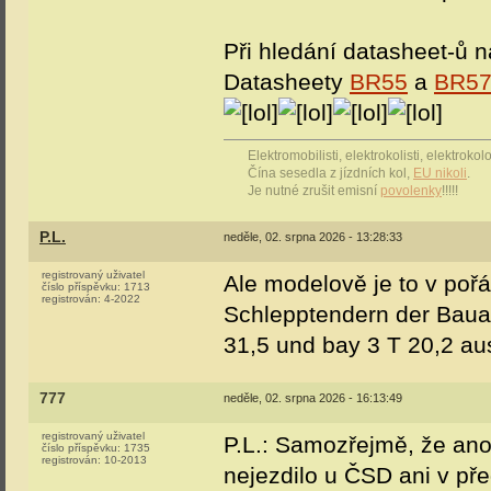
Při hledání datasheet-ů n
Datasheety
BR55
a
BR5
Elektromobilisti, elektrokolisti, elektrok
Čína sesedla z jízdních kol,
EU nikoli
.
Je nutné zrušit emisní
povolenky
!!!!!
P.L.
neděle, 02. srpna 2026 - 13:28:33
registrovaný uživatel
Ale modelově je to v poř
číslo příspěvku:
1713
registrován:
4-2022
Schlepptendern der Bauarte
31,5 und bay 3 T 20,2 aus
777
neděle, 02. srpna 2026 - 16:13:49
registrovaný uživatel
P.L.: Samozřejmě, že ano
číslo příspěvku:
1735
registrován:
10-2013
nejezdilo u ČSD ani v pře