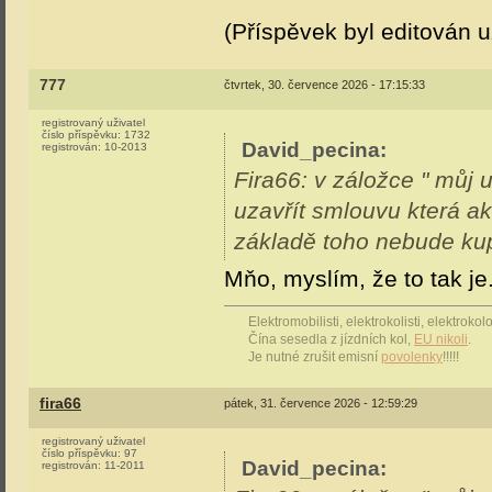
(Příspěvek byl editován u
777
čtvrtek, 30. července 2026 - 17:15:33
registrovaný uživatel
číslo příspěvku:
1732
David_pecina
:
registrován:
10-2013
Fira66: v záložce " můj u
uzavřít smlouvu která akt
základě toho nebude kup
Mňo, myslím, že to tak je
Elektromobilisti, elektrokolisti, elektrok
Čína sesedla z jízdních kol,
EU nikoli
.
Je nutné zrušit emisní
povolenky
!!!!!
fira66
pátek, 31. července 2026 - 12:59:29
registrovaný uživatel
číslo příspěvku:
97
David_pecina
:
registrován:
11-2011