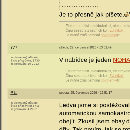
.....................
Je to přesně jak píšete.
Elektromobilisti, elektrokolisti, elektrok
Čína sesedla z jízdních kol,
EU nikoli
.
Je nutné zrušit emisní
povolenky
!!!!!
777
středa, 22. července 2026 - 13:52:49
registrovaný uživatel
V nabídce je jeden
NOHA
číslo příspěvku:
1730
registrován:
10-2013
Elektromobilisti, elektrokolisti, elektrok
Čína sesedla z jízdních kol,
EU nikoli
.
Je nutné zrušit emisní
povolenky
!!!!!
P.L.
sobota, 25. července 2026 - 22:51:17
registrovaný uživatel
Ledva jsme si postěžoval
číslo příspěvku:
1711
registrován:
4-2022
automatickou samokasíro
obejít. Zkusil jsem ebay.
dřív. Tak nevím, jak se tot