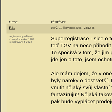
AUTOR
PŘÍSPĚVEK
P.L.
úterý, 21. července 2026 - 23:12:48
registrovaný uživatel
Superregistrace - sice o 
číslo příspěvku:
1709
registrován:
4-2022
teď TGV na něco přihodit
To spočívá v tom, že jim 
jde jen o toto, jsem ochot
Ale mám dojem, že v oné 
byly nároky o dost větší
vnutit nějaký svůj vlastní
fantazíruju? Nějaká takov
pak bude vyplácet prode