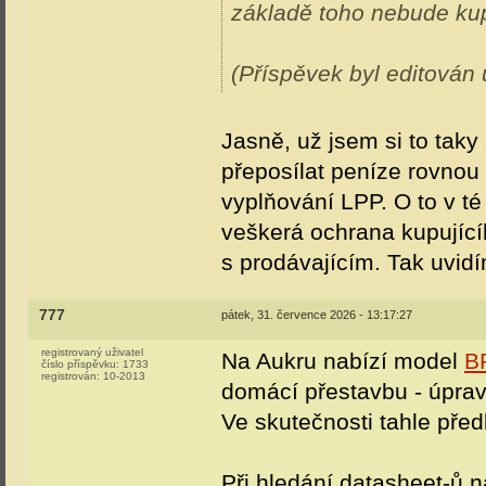
základě toho nebude kup
(Příspěvek byl editován 
Jasně, už jsem si to taky
přeposílat peníze rovnou 
vyplňování LPP. O to v té
veškerá ochrana kupující
s prodávajícím. Tak uvid
777
pátek, 31. července 2026 - 13:17:27
registrovaný uživatel
Na Aukru nabízí model
B
číslo příspěvku:
1733
registrován:
10-2013
domácí přestavbu - úprav
Ve skutečnosti tahle pře
Při hledání datasheet-ů n