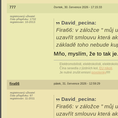
777
čtvrtek, 30. července 2026 - 17:15:33
registrovaný uživatel
číslo příspěvku:
1732
David_pecina
:
registrován:
10-2013
Fira66: v záložce " můj u
uzavřít smlouvu která akt
základě toho nebude kup
Mňo, myslím, že to tak je
Elektromobilisti, elektrokolisti, elektrok
Čína sesedla z jízdních kol,
EU nikoli
.
Je nutné zrušit emisní
povolenky
!!!!!
fira66
pátek, 31. července 2026 - 12:59:29
registrovaný uživatel
číslo příspěvku:
97
David_pecina
:
registrován:
11-2011
Fira66: v záložce " můj u
uzavřít smlouvu která akt