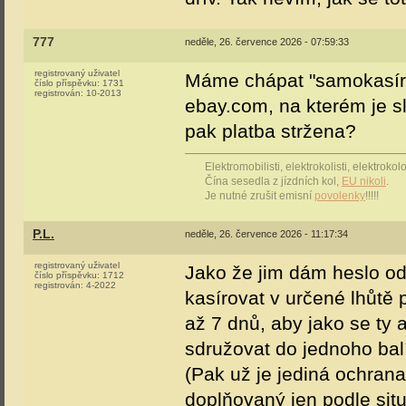
777
neděle, 26. července 2026 - 07:59:33
registrovaný uživatel
Máme chápat "samokasírov
číslo příspěvku:
1731
registrován:
10-2013
ebay.com, na kterém je s
pak platba stržena?
Elektromobilisti, elektrokolisti, elektrok
Čína sesedla z jízdních kol,
EU nikoli
.
Je nutné zrušit emisní
povolenky
!!!!!
P.L.
neděle, 26. července 2026 - 11:17:34
registrovaný uživatel
Jako že jim dám heslo od
číslo příspěvku:
1712
registrován:
4-2022
kasírovat v určené lhůtě
až 7 dnů, aby jako se ty
sdružovat do jednoho bal
(Pak už je jediná ochran
doplňovaný jen podle sit