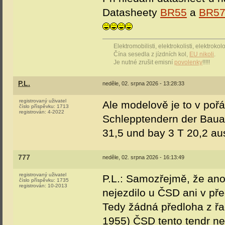
Datasheety
BR55
a
BR5
Elektromobilisti, elektrokolisti, elektrok
Čína sesedla z jízdních kol,
EU nikoli
.
Je nutné zrušit emisní
povolenky
!!!!!
P.L.
neděle, 02. srpna 2026 - 13:28:33
registrovaný uživatel
Ale modelově je to v poř
číslo příspěvku:
1713
registrován:
4-2022
Schlepptendern der Bauarte
31,5 und bay 3 T 20,2 aus
777
neděle, 02. srpna 2026 - 16:13:49
registrovaný uživatel
P.L.: Samozřejmě, že ano
číslo příspěvku:
1735
registrován:
10-2013
nejezdilo u ČSD ani v pře
Tedy žádná předloha z ř
1955) ČSD tento tendr n