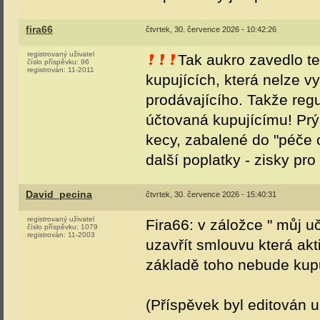
fira66
čtvrtek, 30. července 2026 - 10:42:26
registrovaný uživatel
Tak aukro zavedlo t
číslo příspěvku:
96
registrován:
11-2011
kupujících, která nelze v
prodávajícího. Takže regu
účtovaná kupujícímu! Prý
kecy, zabalené do "péče o
další poplatky - zisky pr
David_pecina
čtvrtek, 30. července 2026 - 15:40:31
registrovaný uživatel
Fira66: v záložce " můj uč
číslo příspěvku:
1079
registrován:
11-2003
uzavřít smlouvu která akti
základě toho nebude kupu
(Příspěvek byl editován u