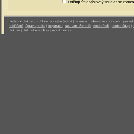
Uděluji tímto výslovný souhlas se zprac
hledání v diskusi
|
prohlížeč obrázků
(
odtud
|
na mapě
) |
stromové zobrazení
|
posledn
odhlášení
|
úprava profilu
|
registrace
|
seznam uživatelů
|
moderátoři
|
osobní údaje
|
diskuse
|
titulní strana
|
tiráž
|
mobilní verze