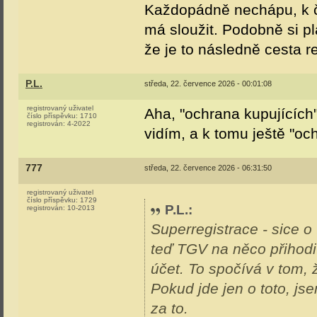
Každopádně nechápu, k če
má sloužit. Podobně si pl
že je to následně cesta 
P.L.
středa, 22. července 2026 - 00:01:08
registrovaný uživatel
Aha, "ochrana kupujících"
číslo příspěvku:
1710
registrován:
4-2022
vidím, a k tomu ještě "oc
777
středa, 22. července 2026 - 06:31:50
registrovaný uživatel
číslo příspěvku:
1729
P.L.
:
registrován:
10-2013
Superregistrace - sice o
teď TGV na něco přihodi
účet. To spočívá v tom, 
Pokud jde jen o toto, js
za to.