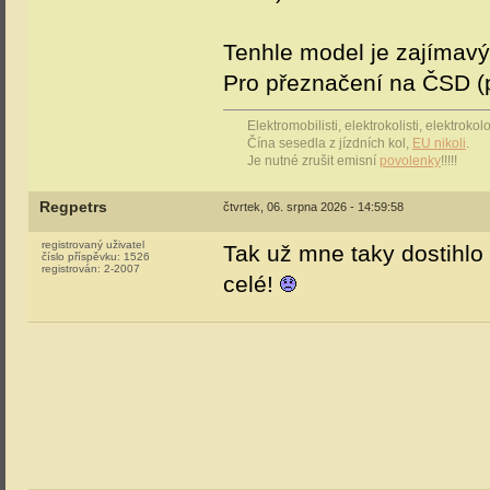
Tenhle model je zajímavý
Pro přeznačení na ČSD (
Elektromobilisti, elektrokolisti, elektrok
Čína sesedla z jízdních kol,
EU nikoli
.
Je nutné zrušit emisní
povolenky
!!!!!
Regpetrs
čtvrtek, 06. srpna 2026 - 14:59:58
registrovaný uživatel
Tak už mne taky dostihlo 
číslo příspěvku:
1526
registrován:
2-2007
celé!