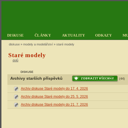
DISKUSE
ČLÁNKY
AKTUALITY
ODKAZY
M
diskuse
»
modely a modelářství
» staré modely
Staré modely
dolů
DISKUSE
Archivy starších příspěvků
(44)
Archiv diskuse Staré modely do 17. 4. 2026
Archiv diskuse Staré modely do 25. 5. 2026
Archiv diskuse Staré modely do 21. 7. 2026