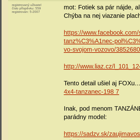
registrovaný uživatel
mot: Fotiek sa pár nájde, al
číslo příspěvku:
559
registrován:
5-2007
Chýba na nej viazanie placht
https://www.facebook.com/
tanz%C3%A1nec-pol%C3%A
vo-svojom-vozovo/385268
http://www.liaz.cz/l_101_1
Tento detail ušiel aj FOXu..
4x4-tanzanec-198 7
Inak, pod menom TANZÁNEC 
parádny model:
https://sadzv.sk/zaujimavos