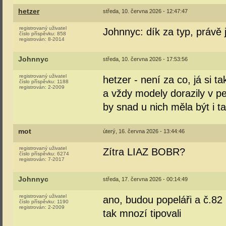
hetzer
středa, 10. června 2026 - 12:47:47
registrovaný uživatel
Johnnyc: dík za typ, právě 
číslo příspěvku:
858
registrován:
8-2014
Johnnyc
středa, 10. června 2026 - 17:53:56
registrovaný uživatel
hetzer - není za co, já si 
číslo příspěvku:
1188
registrován:
2-2009
a vždy modely dorazily v p
by snad u nich měla být i 
mot
úterý, 16. června 2026 - 13:44:46
registrovaný uživatel
Zítra LIAZ BOBR?
číslo příspěvku:
6274
registrován:
7-2017
Johnnyc
středa, 17. června 2026 - 00:14:49
registrovaný uživatel
ano, budou popeláři a č.82 
číslo příspěvku:
1190
registrován:
2-2009
tak mnozí tipovali