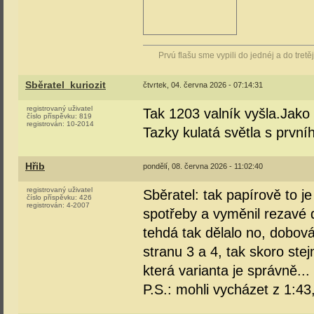
Prvú flašu sme vypili do jednéj a do tretě
Sběratel_kuriozit
čtvrtek, 04. června 2026 - 07:14:31
registrovaný uživatel
Tak 1203 valník vyšla.Jako
číslo příspěvku:
819
registrován:
10-2014
Tazky kulatá světla s první
Hřib
pondělí, 08. června 2026 - 11:02:40
registrovaný uživatel
Sběratel: tak papírově to je
číslo příspěvku:
426
registrován:
4-2007
spotřeby a vyměnil rezavé d
tehdá tak dělalo no, dobov
stranu 3 a 4, tak skoro ste
která varianta je správně...
P.S.: mohli vycházet z 1:43,