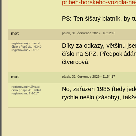
pribeh-horskeho-vozidla-na
PS: Ten šišatý blatník, by 
mot
pátek, 31. července 2026 - 10:12:18
registrovaný uživatel
Díky za odkazy, většinu jse
číslo příspěvku:
6340
registrován:
7-2017
číslo na SPZ. Předpokládám
čtvercová.
mot
pátek, 31. července 2026 - 11:54:17
registrovaný uživatel
No, zařazen 1985 (tedy jed
číslo příspěvku:
6341
registrován:
7-2017
rychle nešlo (zásoby), takž