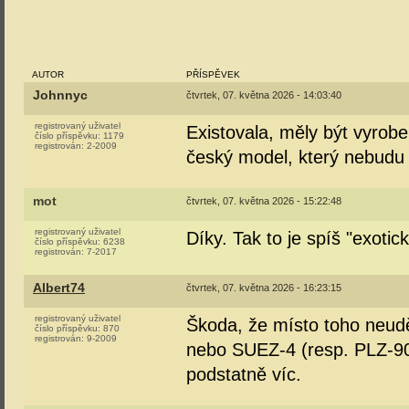
AUTOR
PŘÍSPĚVEK
Johnnyc
čtvrtek, 07. května 2026 - 14:03:40
registrovaný uživatel
Existovala, měly být vyrob
číslo příspěvku:
1179
registrován:
2-2009
český model, který nebudu
mot
čtvrtek, 07. května 2026 - 15:22:48
registrovaný uživatel
Díky. Tak to je spíš "exotic
číslo příspěvku:
6238
registrován:
7-2017
Albert74
čtvrtek, 07. května 2026 - 16:23:15
registrovaný uživatel
Škoda, že místo toho neuděl
číslo příspěvku:
870
registrován:
9-2009
nebo SUEZ-4 (resp. PLZ-90),
podstatně víc.