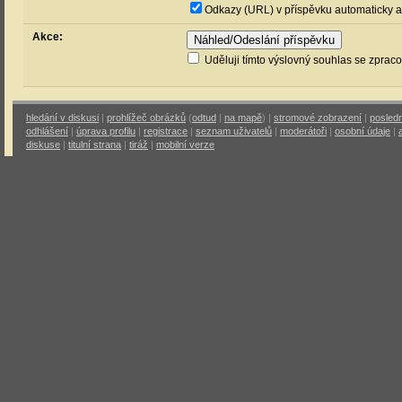
Odkazy (URL) v příspěvku automaticky a
Akce:
Uděluji tímto výslovný souhlas se zprac
hledání v diskusi
|
prohlížeč obrázků
(
odtud
|
na mapě
) |
stromové zobrazení
|
posledn
odhlášení
|
úprava profilu
|
registrace
|
seznam uživatelů
|
moderátoři
|
osobní údaje
|
diskuse
|
titulní strana
|
tiráž
|
mobilní verze