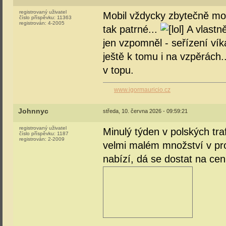
registrovaný uživatel
Mobil vždycky zbytečně mo
číslo příspěvku:
11363
registrován:
4-2005
tak patrné...
A vlastně
jen vzpomněl - seřízení vík
ještě k tomu i na vzpěrách..
v topu.
www.igormauricio.cz
Johnnyc
středa, 10. června 2026 - 09:59:21
registrovaný uživatel
Minulý týden v polských tr
číslo příspěvku:
1187
registrován:
2-2009
velmi malém množství v pro
nabízí, dá se dostat na cen