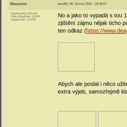
Mauricio
pondělí, 08. června 2026 - 18:48:57
registrovaný uživatel
No a jako to vypadá s tou 1
číslo příspěvku:
11362
registrován:
4-2005
zjištění zájmu nějak ticho 
ten odkaz (
https://www.dea
Abych ale poslal i něco uži
extra výjeb, samozřejmě klas