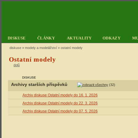
DISKUSE
ČLÁNKY
AKTUALITY
ODKAZY
M
diskuse
»
modely a modelářství
» ostatní modely
Ostatní modely
dolů
DISKUSE
Archivy starších příspěvků
(32)
Archiv diskuse Ostatní modely do 16. 1. 2026
Archiv diskuse Ostatní modely do 22. 3. 2026
Archiv diskuse Ostatní modely do 07. 5. 2026