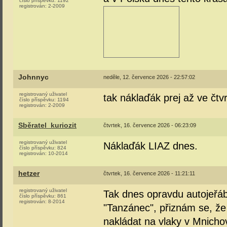
číslo příspěvku:
1192
registrován:
2-2009
Johnnyc
neděle, 12. července 2026 - 22:57:02
registrovaný uživatel
tak náklaďák prej až ve čtvr
číslo příspěvku:
1194
registrován:
2-2009
Sběratel_kuriozit
čtvrtek, 16. července 2026 - 06:23:09
registrovaný uživatel
Náklaďák LIAZ dnes.
číslo příspěvku:
824
registrován:
10-2014
hetzer
čtvrtek, 16. července 2026 - 11:21:11
registrovaný uživatel
Tak dnes opravdu autojeřáb
číslo příspěvku:
861
registrován:
8-2014
"Tanzánec", přiznám se, že 
nakládat na vlaky v Mnichov