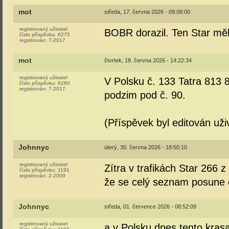
mot
středa, 17. června 2026 - 09:08:00
registrovaný uživatel
BOBR dorazil. Ten Star měl
číslo příspěvku:
6275
registrován:
7-2017
mot
čtvrtek, 18. června 2026 - 14:22:34
registrovaný uživatel
V Polsku č. 133 Tatra 813 
číslo příspěvku:
6280
registrován:
7-2017
podzim pod č. 90.
(Příspěvek byl editován už
Johnnyc
úterý, 30. června 2026 - 18:50:10
registrovaný uživatel
Zítra v trafikách Star 266 z
číslo příspěvku:
1191
registrován:
2-2009
že se celý seznam posune o
Johnnyc
středa, 01. července 2026 - 08:52:09
registrovaný uživatel
a v Polsku dnes tento kras