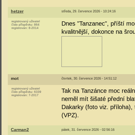
hetzer
středa, 29. července 2026 - 10:24:16
registrovaný uživatel
Dnes "Tanzanec", příští mod
číslo příspěvku:
864
registrován:
8-2014
kvalitnější, dokonce na šro
mot
čtvrtek, 30. července 2026 - 14:51:12
registrovaný uživatel
Tak na Tanzánce moc reálný
číslo příspěvku:
6339
registrován:
7-2017
neměl mít šišaté přední bla
Dakarky (foto viz. příloha)
(VPZ).
Carman2
pátek, 31. července 2026 - 02:56:16