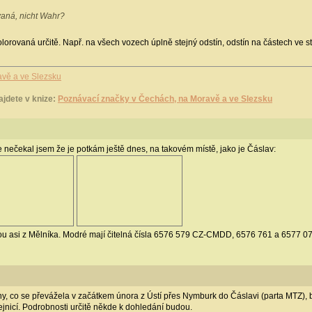
ovaná, nicht Wahr?
orovaná určitě. Např. na všech vozech úplně stejný odstín, odstín na částech ve s
avě a ve Slezsku
ajdete v knize:
Poznávací značky v Čechách, na Moravě a ve Slezsku
e nečekal jsem že je potkám ještě dnes, na takovém místě, jako je Čáslav:
 asi z Mělníka. Modré mají čitelná čísla 6576 579 CZ-CMDD, 6576 761 a 6577 077. K
ny, co se převážela v začátkem února z Ústí přes Nymburk do Čáslavi (parta MTZ), b
lejnicí. Podrobnosti určitě někde k dohledání budou.