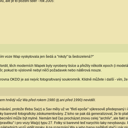
, ale je to pozdní sběr - rok 2005:
ším voze Wap vyskytovala jen šedá a "nikdy" ta šedozelená?"
 tvrdit, těch moderních Wapek byly vyrobeny tisíce a přežily několik epoch (i mode
r, pokud to výslovně nebyl něčí požadavek nebo nátěrová nouze.
 zrovna OKDD je asi nejvíc fotografovaný soukromník. Klidně můžete i další - vím, 
jsem hnědý vůz Wa před rokem 1980 (tj.ani před 1990) neviděl.
vnávání, protože třeba Sa(z) a Sav měly už ve "třetí epoše" výkresově předepsaný i
cky barevně fotograficky zdokumentovány. Z toho se pak dá generalizovat, že to pl
obecnění může být mylné. Nemám teď čas procházet znovu celej "archlív", ale fakt 
ravěku" i pro vozy Wa(p) typu 27. Fotky si barevné teď narychlo taky nevybavuju. P
je nákladních vozů vidět mraky. A na rozeznání Wa a jeho barvy naštěstí stačí i pár p