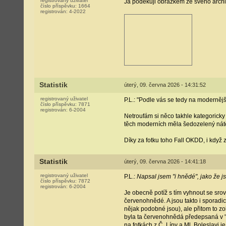
registrovaný uživatel
Já poděkuji obrázkem ze svého archivu
číslo příspěvku:
1664
registrován:
4-2022
Statistik
úterý, 09. června 2026 - 14:31:52
registrovaný uživatel
P.L.: "Podle vás se tedy na moderněj
číslo příspěvku:
7871
registrován:
6-2004
Netroufám si něco takhle kategoricky
těch moderních měla šedozelený nátě
Díky za fotku toho Fall OKDD, i když
Statistik
úterý, 09. června 2026 - 14:41:18
registrovaný uživatel
P.L.:
Napsal jsem "i hnědé", jako že 
číslo příspěvku:
7872
registrován:
6-2004
Je obecně potíž s tím vyhnout se sro
červenohnědé. A jsou takto i sporadi
nějak podobné jsou), ale přitom to z
byla ta červenohnědá předepsaná v "p
na fotkách z Č. Lípy a Ml. Boleslavi 