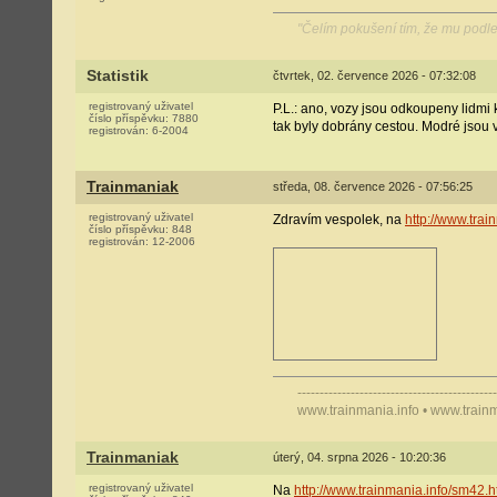
"Čelím pokušení tím, že mu podl
Statistik
čtvrtek, 02. července 2026 - 07:32:08
registrovaný uživatel
P.L.: ano, vozy jsou odkoupeny lidmi
číslo příspěvku:
7880
tak byly dobrány cestou. Modré jsou
registrován:
6-2004
Trainmaniak
středa, 08. července 2026 - 07:56:25
registrovaný uživatel
Zdravím vespolek, na
http://www.tra
číslo příspěvku:
848
registrován:
12-2006
---------------------------------------------
www.trainmania.info • www.train
Trainmaniak
úterý, 04. srpna 2026 - 10:20:36
registrovaný uživatel
Na
http://www.trainmania.info/sm42.h