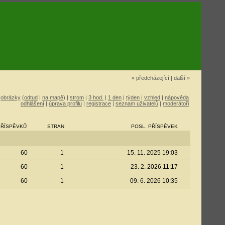
« předcházející
|
další »
|
obrázky
(
odtud
|
na mapě
) |
strom
|
3 hod.
|
1 den
|
týden
|
vzhled
|
nápověda
odhlášení
|
úprava profilu
|
registrace
|
seznam uživatelů
|
moderátoři
PŘÍSPĚVKŮ
STRAN
POSL. PŘÍSPĚVEK
60
1
15. 11. 2025 19:03
60
1
23. 2. 2026 11:17
60
1
09. 6. 2026 10:35