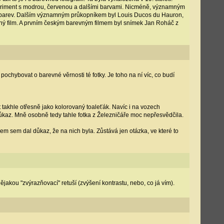
 experiment s modrou, červenou a dalšími barvami. Nicméně, významným
 barev. Dalším významným průkopníkem byl Louis Ducos du Hauron,
evný film. A prvním českým barevným filmem byl snímek Jan Roháč z
pochybovat o barevné věrnosti té fotky. Je toho na ní víc, co budí
t takhle otřesně jako kolorovaný toaleťák. Navíc i na vozech
důkaz. Mně osobně tedy tahle fotka z Železničáře moc nepřesvědčila.
 sem dal důkaz, že na nich byla. Zůstává jen otázka, ve které to
nějakou "zvýrazňovací" retuší (zvýšení kontrastu, nebo, co já vím).