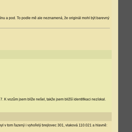
tínu a pod. To podle mě ale neznamená, že originál mohl být barevný
 vozům jsem blíže nešel, takže jsem bližší identifikaci nezískal.
yl v tom řazený i vyhořelý brejlovec 301, vlaková 110.021 a hlavně: