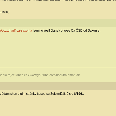
tistik.)
fo/vozy.html#ca-saxonia
jsem vyvěsil článek o voze Ca ČSD od Saxonie.
---
mania.rajce.idnes.cz • www.youtube.com/user/trainmaniak
kládám sken titulní stránky časopisu Železničář, číslo 8/
1961