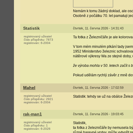
Nemám k tomu žádný doklad, ale osob
Osobně z počátku 70. let pamatuji je
Statistik
čtvrtek, 11. června 2026 - 14:31:43
registrovaný uživatel
Ta fotka z Železničáře je ale kolorov
číslo příspěvku:
7873
registrován:
6-2004
V tom mém minulém plkání tady jsem 
1952 Ministerstvo železnic schvalova
nátěrové výkresy Wa ze stejné doby, 
že výroba mohla v 50. letech začít s
Pokud udělám rychlý závěr z mně dos
Mahel
čtvrtek, 11. června 2026 - 17:02:59
registrovaný uživatel
Statistik: tehdy se už na obálce Žele
číslo příspěvku:
2921
registrován:
6-2004
rak-man1
čtvrtek, 11. června 2026 - 19:03:45
registrovaný uživatel
Statistik,
číslo příspěvku:
1
ta fotka z železničáře by nemusela 
registrován:
6-2026
různé barevné vrstvy, může vytvořit pra