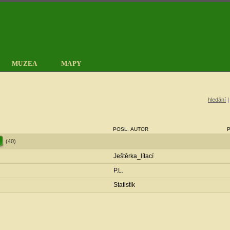
MUZEA
MAPY
hledání
POSL. AUTOR
(40)
Ještěrka_lítací
P.L.
Statistik