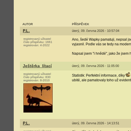
AUTOR
PŘÍSPĚVEK
P.L.
úterý, 09. června 2026 - 10:57:04
registrovaný uživatel
Ano, šedé Wapky pamatuji, nepsal js
číslo příspěvku:
1661
vyjasnil. Podle vás se tedy na moder
registrován:
4-2022
Napsal jsem "i hnědé", jako že jsem 
Ještěrka_lítací
úterý, 09. června 2026 - 11:05:00
registrovaný uživatel
Statistik: Perfektní informace, díky
číslo příspěvku:
830
ubité, ale pamatovaly toho už eviden
registrován:
8-2010
P.L.
úterý, 09. června 2026 - 14:13:51