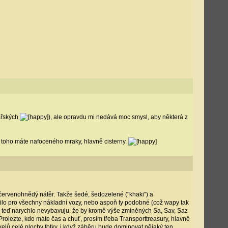
lářských
), ale opravdu mi nedává moc smysl, aby některá z
že toho máte nafoceného mraky, hlavně cisterny.
 červenohnědý nátěr. Takže šedé, šedozelené ("khaki") a
atilo pro všechny nákladní vozy, nebo aspoň ty podobné (což wapy tak
si teď narychlo nevybavuju, že by kromě výše zmíněných Sa, Sav, Saz
rolezte, kdo máte čas a chuť, prosím třeba Transporttreasury, hlavně
ixelů celé plochy fotky, i když záběru bude dominovat nějaký ten