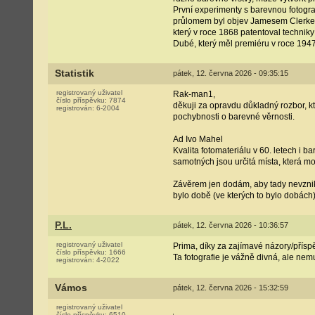
První experimenty s barevnou fotogra
průlomem byl objev Jamesem Clerkem
který v roce 1868 patentoval technik
Dubé, který měl premiéru v roce 1947
Statistik
pátek, 12. června 2026 - 09:35:15
registrovaný uživatel
Rak-man1,
číslo příspěvku:
7874
děkuji za opravdu důkladný rozbor, kt
registrován:
6-2004
pochybnosti o barevné věrnosti.
Ad Ivo Mahel
Kvalita fotomateriálu v 60. letech i 
samotných jsou určitá místa, která m
Závěrem jen dodám, aby tady nevznikl
bylo době (ve kterých to bylo dobách)
P.L.
pátek, 12. června 2026 - 10:36:57
registrovaný uživatel
Prima, díky za zajímavé názory/přísp
číslo příspěvku:
1666
Ta fotografie je vážně divná, ale nemu
registrován:
4-2022
Vámos
pátek, 12. června 2026 - 15:32:59
registrovaný uživatel
číslo příspěvku:
6510