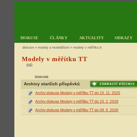
DISKUSE
ČLÁNKY
AKTUALITY
ODKAZY
diskuse
»
modely a modelářství
» modely v měřítku tt
Modely v měřítku TT
dolů
DISKUSE
Archivy starších příspěvků
Archiv diskuse Modely v měřítku TT do 15. 11. 2025
Archiv diskuse Modely v měřítku TT do 23. 2. 2026
Archiv diskuse Modely v měřítku TT do 09. 6. 2026