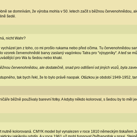
ně se domnívám, že výroba mohla v 50. letech začít s běžnou červenohnědou, ale
dině šedé.
aná, nicht Wahr?
vycházel jen z toho, co mi prošlo rukama nebo před očima. Tu červenohnědou samo
lo vzorek červenohnědé barvy zaslaný vagónkou Tatra pro "výsypníky". A teď se můž
uvádějící pro Wa tu šedou nebo khaki.
 běžnou červenohnědou, ale dodatečně, snad pro odlišení od jiných vozů, byla zav
tupného, tak bych řekl, že to bylo právě naopak. Otázkou je období 1949-1952, t
zničáře běžně používaly barevní fotky. A kdyby někdo koloroval, s šedou by to měl je
být nutně kolorovaná. CMYK model byl vynalezen v roce 1810 německým tiskařem Jak
kticky jakýkoliv odstín. A v roce 1961 už mohl fungovat čtyřbarvotisk v praxi. Stejně t