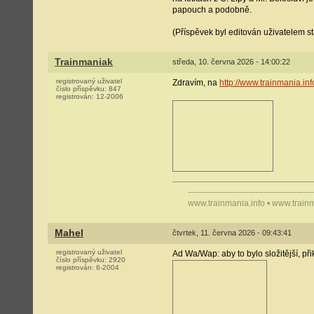
papouch a podobně.
(Příspěvek byl editován uživatelem sta
Trainmaniak
středa, 10. června 2026 - 14:00:22
registrovaný uživatel
Zdravím, na
http://www.trainmania.in
číslo příspěvku:
847
registrován:
12-2006
---------------------------------------------
www.trainmania.info • www.train
Mahel
čtvrtek, 11. června 2026 - 09:43:41
registrovaný uživatel
Ad Wa/Wap: aby to bylo složitější, při
číslo příspěvku:
2920
registrován:
6-2004