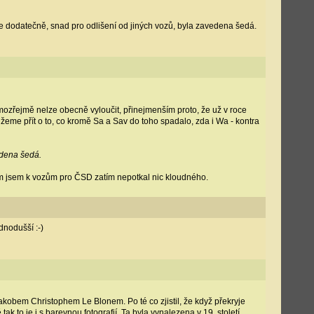
 dodatečně, snad pro odlišení od jiných vozů, byla zavedena šedá.
zřejmě nelze obecně vyloučit, přinejmenším proto, že už v roce
eme přít o to, co kromě Sa a Sav do toho spadalo, zda i Wa - kontra
edena šedá.
am jsem k vozům pro ČSD zatím nepotkal nic kloudného.
dnodušší :-)
obem Christophem Le Blonem. Po té co zjistil, že když překryje
ak to je i s barevnou fotografií. Ta byla vynalezena v 19. století.