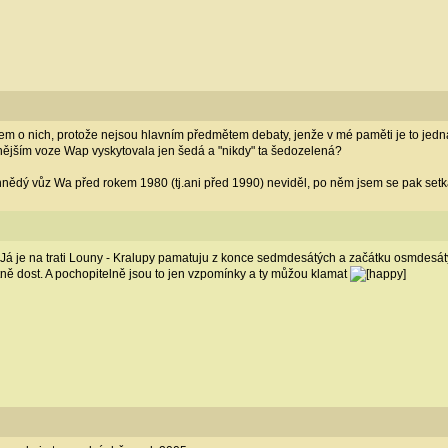
em o nich, protože nejsou hlavním předmětem debaty, jenže v mé paměti je to jedn
nějším voze Wap vyskytovala jen šedá a "nikdy" ta šedozelená?
hnědý vůz Wa před rokem 1980 (tj.ani před 1990) neviděl, po něm jsem se pak setk
Já je na trati Louny - Kralupy pamatuju z konce sedmdesátých a začátku osmdesátý
tně dost. A pochopitelně jsou to jen vzpomínky a ty můžou klamat