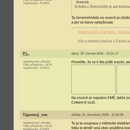
Statistik
:
registrován:
6-2002
Ta fotka z Železničáře je ale kolor
Ta červenohnědá na vozech je (do)kol
a jen se barvy vylepšovaly.
Historie SPZ v Čechách , na Mor
Vše o historii značek v Česku n
P.L.
úterý, 30. června 2026 - 23:31:17
registrovaný uživatel
Promiňte, že se k Wa ještě vracím, al
číslo příspěvku:
1678
registrován:
4-2022
Na vozech je napsáno EMĚ, takže jsou
Celkem 6 vozů.
Tajemný_em
středa, 01. července 2026 - 11:59:26
registrovaný uživatel
To je ta souprava z mělnické elektrár
číslo příspěvku:
5123
fotila to téměř celá obec praštěná ko
registrován:
5-2002