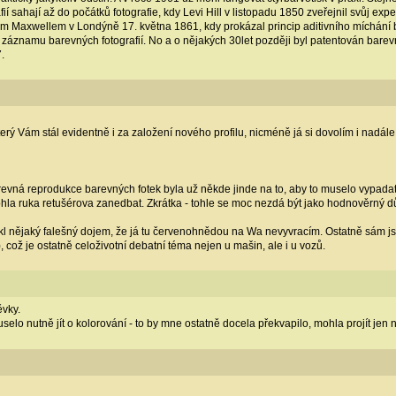
fií sahají až do počátků fotografie, kdy Levi Hill v listopadu 1850 zveřejnil svůj
 Maxwellem v Londýně 17. května 1861, kdy prokázal princip aditivního míchání
y záznamu barevných fotografií. No a o nějakých 30let později byl patentován bar
.
erý Vám stál evidentně i za založení nového profilu, nicméně já si dovolím i nadále 
barevná reprodukce barevných fotek byla už někde jinde na to, aby to muselo vypada
ohla ruka retušérova zanedbat. Zkrátka - tohle se moc nezdá být jako hodnověrný 
 nějaký falešný dojem, že já tu červenohnědou na Wa nevyvracím. Ostatně sám jsem
, což je ostatně celoživotní debatní téma nejen u mašin, ale i u vozů.
ěvky.
selo nutně jít o kolorování - to by mne ostatně docela překvapilo, mohla projít jen 