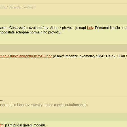
ehnu." Jára da Cimrman
 kolem Čáslavské muzejní dráhy. Video z převozu je např.
tady
. Primárně jim šlo o t
 v podstatě schopné normálního provozu.
inmania.info/clanky.html#sm42-robo
je nová recenze lokomotivy SM42 PKP v TT od f
---
mania.rajce.idnes.cz • www.youtube.com/user/trainmaniak
tml
jsem přidal galerii modelu.