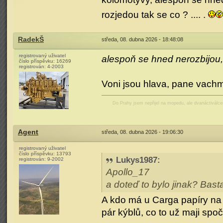
rozjedou tak se co ? .... .
RadekŠ
středa, 08. dubna 2026 - 18:48:08
registrovaný uživatel
alespoň se hned nerozbijou,
číslo příspěvku:
16269
registrován:
4-2003
Voni jsou hlava, pane vachma
Do Prahy jsem nepřijel na mopedu, ale dvanáctiválc
Agent
středa, 08. dubna 2026 - 19:06:30
registrovaný uživatel
číslo příspěvku:
13793
Lukys1987
:
registrován:
9-2002
Apollo_17
a doteď to bylo jinak? Basta
A kdo má u Carga papíry na 37
pár kýblů, co to už maji spoč