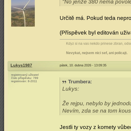
"No jenže 380 nemá povol
Určitě má. Pokud teda nepr
(Příspěvek byl editován uživ
Kdyz si na vas nekdo prinese zbran, odsou
Nevykat, nejsem nici sef, ani policajt.
Lukys1987
pátek, 10. dubna 2026 - 13:09:35
registrovaný uživatel
číslo příspěvku:
789
Trumbera
:
registrován:
8-2011
Lukys:
Že rejpu, nebylo by jednod
Nevím, zda se na tom kous
Jestli ty vozy z komety vůbe