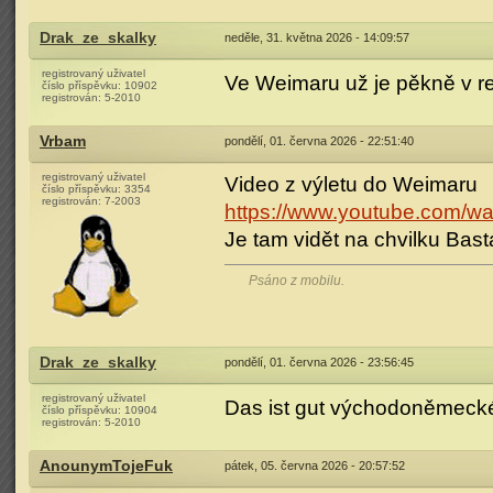
Drak_ze_skalky
neděle, 31. května 2026 - 14:09:57
registrovaný uživatel
Ve Weimaru už je pěkně v re
číslo příspěvku:
10902
registrován:
5-2010
Vrbam
pondělí, 01. června 2026 - 22:51:40
registrovaný uživatel
Video z výletu do Weimaru
číslo příspěvku:
3354
registrován:
7-2003
https://www.youtube.com/
Je tam vidět na chvilku Bas
Psáno z mobilu.
Drak_ze_skalky
pondělí, 01. června 2026 - 23:56:45
registrovaný uživatel
Das ist gut východoněmecké 
číslo příspěvku:
10904
registrován:
5-2010
AnounymTojeFuk
pátek, 05. června 2026 - 20:57:52