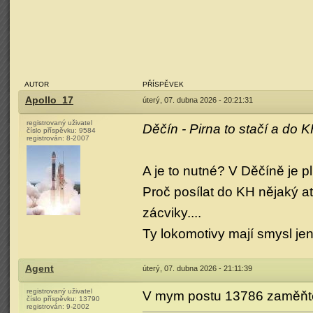
AUTOR
PŘÍSPĚVEK
Apollo_17
úterý, 07. dubna 2026 - 20:21:31
registrovaný uživatel
Děčín - Pirna to stačí a do 
číslo příspěvku:
9584
registrován:
8-2007
A je to nutné? V Děčíně je p
Proč posílat do KH nějaký at
zácviky....
Ty lokomotivy mají smysl je
Agent
úterý, 07. dubna 2026 - 21:11:39
registrovaný uživatel
V mym postu 13786 zaměňte
číslo příspěvku:
13790
registrován:
9-2002