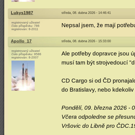
Lukys1987
středa, 08. dubna 2026 - 14:46:41
registrovaný uživatel
Nepsal jsem, že mají potřebu
číslo příspěvku:
786
registrován:
8-2011
Apollo_17
středa, 08. dubna 2026 - 15:33:00
registrovaný uživatel
Ale potřeby dopravce jsou úp
číslo příspěvku:
9586
registrován:
8-2007
musí tam být strojvedoucí "dě
CD Cargo si od ČD pronajalo
do Bratislavy, nebo kdekoliv
Pondělí, 09. března 2026 - 
Včera odpoledne se přesunu
Vršovic do Libně pro ČDC.19