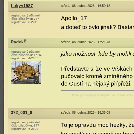
Lukys1987
středa, 08. dubna 2026 - 16:50:12
registrovaný uživatel
Apollo_17
číslo příspěvku:
787
registrován:
8-2011
a doteď to bylo jinak? Bastar
RadekŠ
středa, 08. dubna 2026 - 17:21:48
registrovaný uživatel
jako možnost, kde by mohli d
číslo příspěvku:
16267
registrován:
4-2003
Představte si že ve Vrškách
pučovalo kromě zmíněného C
do Oustí na nějaký přípřeži.
Do Prahy jsem nepřijel na mopedu, ale dvanáctiválc
372_001_8
středa, 08. dubna 2026 - 18:35:09
registrovaný uživatel
To je opravdu moc hezký, že
číslo příspěvku:
877
registrován:
5-2008
kolomotývy, alespoň se hned