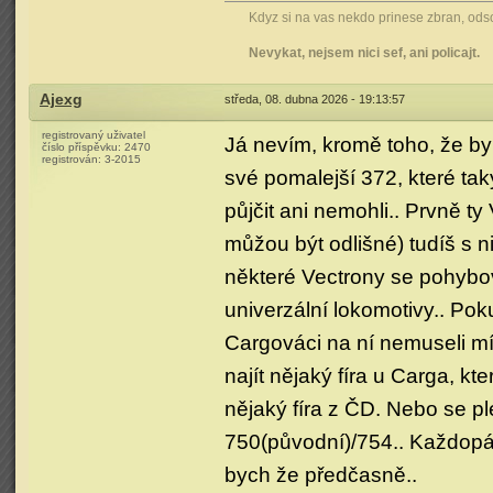
Kdyz si na vas nekdo prinese zbran, odsou
Nevykat, nejsem nici sef, ani policajt.
Ajexg
středa, 08. dubna 2026 - 19:13:57
registrovaný uživatel
Já nevím, kromě toho, že by
číslo příspěvku:
2470
registrován:
3-2015
své pomalejší 372, které tak
půjčit ani nemohli.. Prvně t
můžou být odlišné) tudíš s n
některé Vectrony se pohybov
univerzální lokomotivy.. Pok
Cargováci na ní nemuseli mí
najít nějaký fíra u Carga, kt
nějaký fíra z ČD. Nebo se ple
750(původní)/754.. Každopádn
bych že předčasně..