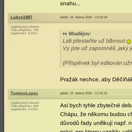
snahu...
Lukys1987
pátek, 10. dubna 2026 - 13:10:24
registrovaný uživatel
číslo příspěvku:
790
Mladějov
:
registrován:
8-2011
Lidi přestaňte už blbnout
Vy jste už zapomněli, jak
(Příspěvek byl editován už
Pražák nechce, aby Děčíňák 
TominoLopez
pátek, 10. dubna 2026 - 13:42:33
registrovaný uživatel
Asi bych tyhle zbytečné deba
číslo příspěvku:
400
registrován:
4-2020
Chápu, že někomu budou ch
důvodů řady unifikují např. 
práci, pro kterou vznikly, u