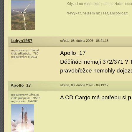
Kdyz si na vas nekdo prinese zbran, odsou
Nevykat, nejsem nici sef, ani policajt.
Lukys1987
středa, 08. dubna 2026 - 06:21:13
registrovaný uživatel
Apollo_17
číslo příspěvku:
785
registrován:
8-2011
Děčíňáci nemají 372/371 ? To 
pravobřežce nemohly dojezd
Apollo_17
středa, 08. dubna 2026 - 09:19:12
registrovaný uživatel
A CD Cargo má potřebu si
p
číslo příspěvku:
9585
registrován:
8-2007