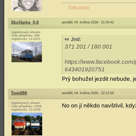
Fotky na Krp
Skořápka_0.6
pondělí, 04. května 2026 - 21:34:42
registrovaný uživatel
číslo příspěvku:
496
Jnd
:
registrován:
12-2021
371 201 / 180 001
https://www.facebook.co
643401920751
Prý bohužel jezdit nebude, 
Tom350
pondělí, 04. května 2026 - 22:12:50
registrovaný uživatel
No on jí někdo navštívil, kd
číslo příspěvku:
4309
registrován:
12-2006