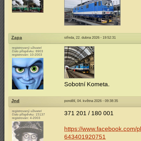
Zapa
středa, 22. dubna 2026 - 19:52:31
registrovaný uživatel
číslo příspěvku:
8903
registrován:
10-2003
Sobotní Kometa.
Jnd
pondělí, 04. května 2026 - 09:38:35
registrovaný uživatel
371 201 / 180 001
číslo příspěvku:
15137
registrován:
4-2003
https://www.facebook.com
643401920751