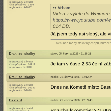
registrovaný uživatel
číslo příspěvku:
1366
Vrbam
:
registrován:
9-2017
Video z výletu do Weimaru
https://www.youtube.com
014 DB.
Já jsem tedy asi slepý, ale 
Není nad řádný štěkot Kylchapu, buráce
Drak_ze_skalky
pátek, 05. června 2026 - 21:26:21
registrovaný uživatel
Je tam v čase 2.53 čelní zá
číslo příspěvku:
10912
registrován:
5-2010
Drak_ze_skalky
neděle, 21. června 2026 - 12:12:24
registrovaný uživatel
Dnes na Kometě místo Basta
číslo příspěvku:
10937
registrován:
5-2010
Bastard
neděle, 21. června 2026 - 22:39:49
registrovaný uživatel
Porucha lokomotivy 371 003
číslo příspěvku:
6