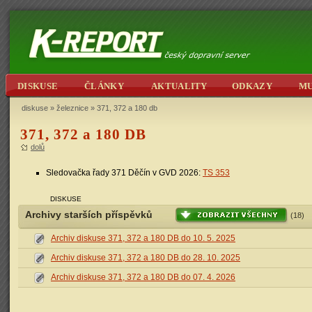
DISKUSE
ČLÁNKY
AKTUALITY
ODKAZY
M
diskuse
»
železnice
» 371, 372 a 180 db
371, 372 a 180 DB
dolů
Sledovačka řady 371 Děčín v GVD 2026:
TS 353
DISKUSE
Archivy starších příspěvků
(18)
Archiv diskuse 371, 372 a 180 DB do 10. 5. 2025
Archiv diskuse 371, 372 a 180 DB do 28. 10. 2025
Archiv diskuse 371, 372 a 180 DB do 07. 4. 2026