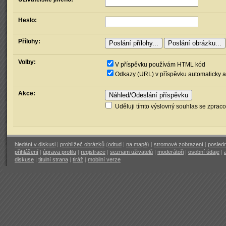
Heslo:
Přílohy:
Volby:
V příspěvku používám HTML kód
Odkazy (URL) v příspěvku automaticky a
Akce:
Uděluji tímto výslovný souhlas se zprac
hledání v diskusi
|
prohlížeč obrázků
(
odtud
|
na mapě
) |
stromové zobrazení
|
posledn
přihlášení
|
úprava profilu
|
registrace
|
seznam uživatelů
|
moderátoři
|
osobní údaje
|
diskuse
|
titulní strana
|
tiráž
|
mobilní verze