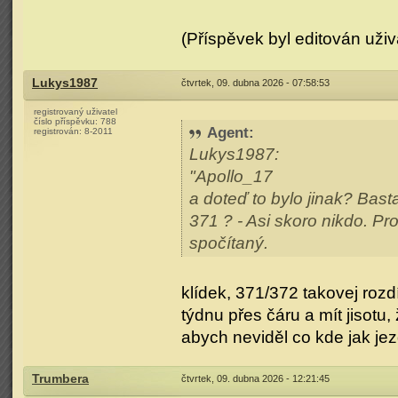
(Příspěvek byl editován uživ
Lukys1987
čtvrtek, 09. dubna 2026 - 07:58:53
registrovaný uživatel
číslo příspěvku:
788
Agent
:
registrován:
8-2011
Lukys1987:
"Apollo_17
a doteď to bylo jinak? Bast
371 ? - Asi skoro nikdo. Prob
spočítaný.
klídek, 371/372 takovej rozd
týdnu přes čáru a mít jisotu
abych neviděl co kde jak jezd
Trumbera
čtvrtek, 09. dubna 2026 - 12:21:45