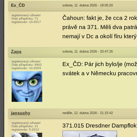
Ex_ČD
sobota, 11. dubna 2026 - 18:05:20
registrovaný uživatel
Čahoun: fakt je, že cca 2 r
číslo příspěvku:
71
registrován:
10-2017
právě na 371. Měli dva patrá
nemají v Dc a okolí fíru kter
Zapa
sobota, 11. dubna 2026 - 20:47:26
registrovaný uživatel
Ex_ČD: Pár jich bylo/je (mo
číslo příspěvku:
8902
registrován:
10-2003
svátek a v Německu pracovn
jansuchy
neděle, 12. dubna 2026 - 21:15:42
registrovaný uživatel
371.015 Dresdner Dampflokt
číslo příspěvku:
21
registrován:
5-2012