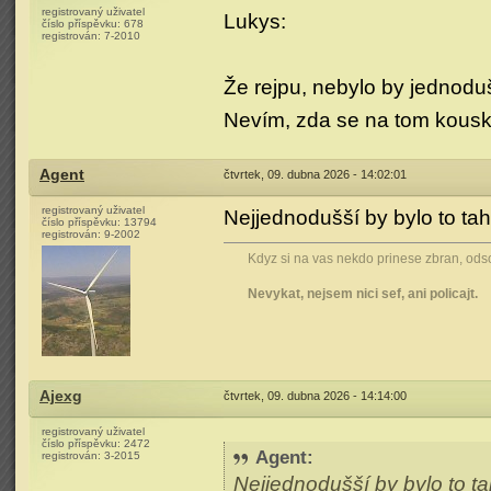
registrovaný uživatel
Lukys:
číslo příspěvku:
678
registrován:
7-2010
Že rejpu, nebylo by jednodu
Nevím, zda se na tom kousk
Agent
čtvrtek, 09. dubna 2026 - 14:02:01
registrovaný uživatel
Nejjednodušší by bylo to t
číslo příspěvku:
13794
registrován:
9-2002
Kdyz si na vas nekdo prinese zbran, odsou
Nevykat, nejsem nici sef, ani policajt.
Ajexg
čtvrtek, 09. dubna 2026 - 14:14:00
registrovaný uživatel
číslo příspěvku:
2472
Agent
:
registrován:
3-2015
Nejjednodušší by bylo to 