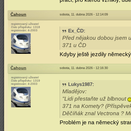
Čahoun
sobota, 11. dubna 2026 - 12:14:09
registrovaný uživatel
číslo příspěvku:
1318
Ex_ČD
:
registrován:
4-2003
Před nějakou dobou jsem u 
371 u ČD
Kdyby ještě jezdily německý 
Čahoun
sobota, 11. dubna 2026 - 12:16:30
registrovaný uživatel
číslo příspěvku:
1319
Lukys1987
:
registrován:
4-2003
Mladějov:
"Lidi přestaňte už blbnout
371 na Komety? (Příspěvek
Děčíňák znal Vectrona ? Mů
Problém je na německý straně 