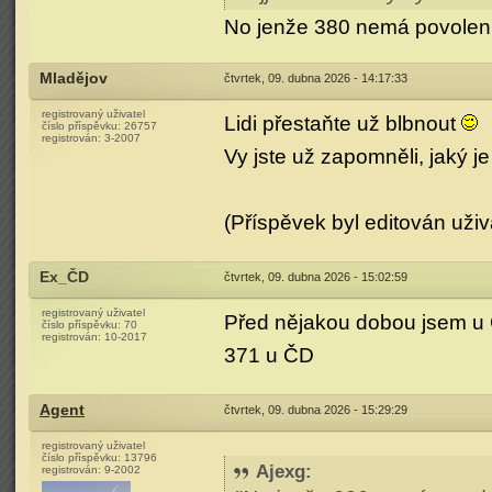
No jenže 380 nemá povole
Mladějov
čtvrtek, 09. dubna 2026 - 14:17:33
registrovaný uživatel
Lidi přestaňte už blbnout
číslo příspěvku:
26757
registrován:
3-2007
Vy jste už zapomněli, jaký 
(Příspěvek byl editován uži
Ex_ČD
čtvrtek, 09. dubna 2026 - 15:02:59
registrovaný uživatel
Před nějakou dobou jsem u Č
číslo příspěvku:
70
registrován:
10-2017
371 u ČD
Agent
čtvrtek, 09. dubna 2026 - 15:29:29
registrovaný uživatel
číslo příspěvku:
13796
Ajexg
:
registrován:
9-2002