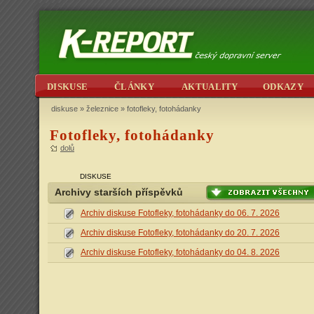
DISKUSE
ČLÁNKY
AKTUALITY
ODKAZY
diskuse
»
železnice
» fotofleky, fotohádanky
Fotofleky, fotohádanky
dolů
DISKUSE
Archivy starších příspěvků
Archiv diskuse Fotofleky, fotohádanky do 06. 7. 2026
Archiv diskuse Fotofleky, fotohádanky do 20. 7. 2026
Archiv diskuse Fotofleky, fotohádanky do 04. 8. 2026