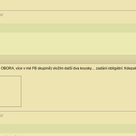
l/
OBORA, více v mé FB skupině) vložím další dva kousky.... zadání obligátní: Kdepa
l/