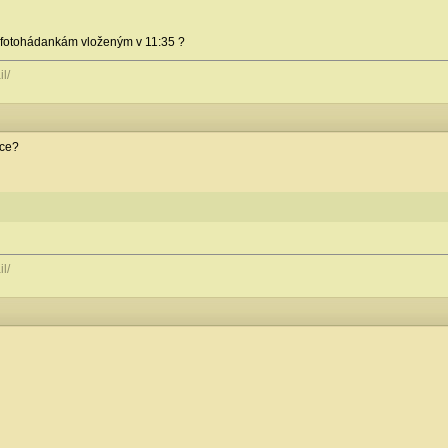
m fotohádankám vloženým v 11:35 ?
l/
ice?
l/