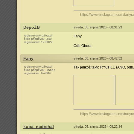
https://www.instagram.com/fanyrai
DepoŽB
středa, 05. srpna 2026 - 08:31:23
registrovaný uživatel
Fany
číslo příspěvku:
349
registrován:
12-2022
Odb.Obora
Fany
středa, 05. srpna 2026 - 08:42:32
registrovaný uživatel
Tak jelikož takto RYCHLE (ANO, odb. 
číslo příspěvku:
15667
registrován:
6-2004
https://www.instagram.com/fanyrai
kuba_nadrchal
středa, 05. srpna 2026 - 09:22:34