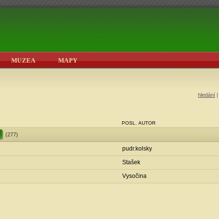
MUZEA
MAPY
hledání
POSL. AUTOR
(277)
pudr.kolsky
Stašek
Vysočina