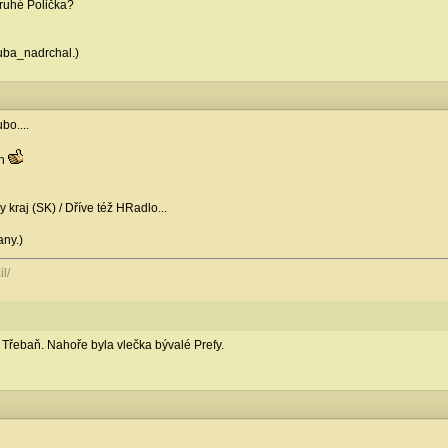
druhé Polička?
kuba_nadrchal.)
bo....
in
 kraj (SK) / Dříve též HRadlo...
any.)
l/
Třebaň. Nahoře byla vlečka bývalé Prefy.