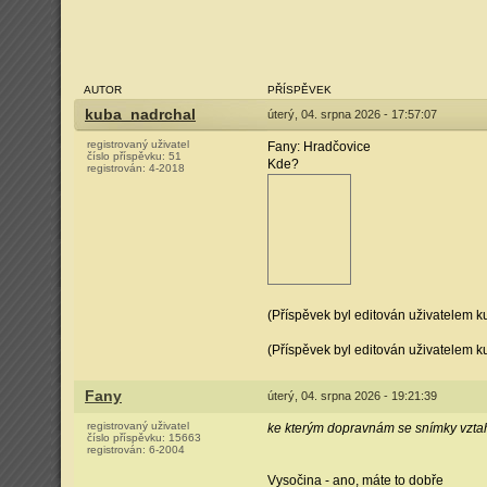
AUTOR
PŘÍSPĚVEK
kuba_nadrchal
úterý, 04. srpna 2026 - 17:57:07
registrovaný uživatel
Fany: Hradčovice
číslo příspěvku:
51
Kde?
registrován:
4-2018
(Příspěvek byl editován uživatelem 
(Příspěvek byl editován uživatelem 
Fany
úterý, 04. srpna 2026 - 19:21:39
registrovaný uživatel
ke kterým dopravnám se snímky vzta
číslo příspěvku:
15663
registrován:
6-2004
Vysočina - ano, máte to dobře