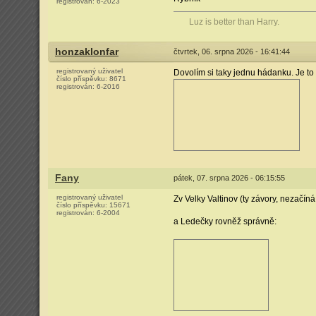
registrován:
6-2023
Luz is better than Harry.
honzaklonfar
čtvrtek, 06. srpna 2026 - 16:41:44
registrovaný uživatel
Dovolím si taky jednu hádanku. Je to 
číslo příspěvku:
8671
registrován:
6-2016
Fany
pátek, 07. srpna 2026 - 06:15:55
registrovaný uživatel
Zv Velky Valtinov (ty závory, nezačí
číslo příspěvku:
15671
registrován:
6-2004
a Ledečky rovněž správně: