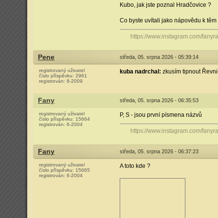
Kubo, jak jste poznal Hradčovice ?
Co byste uvítali jako nápovědu k tě
https://www.instagram.com/fanyrai
Pene
středa, 05. srpna 2026 - 05:39:14
registrovaný uživatel
kuba nadrchal:
zkusím tipnout Řevn
číslo příspěvku:
2961
registrován:
8-2009
Fany
středa, 05. srpna 2026 - 06:35:53
registrovaný uživatel
P, S - jsou první písmena názvů
číslo příspěvku:
15664
registrován:
6-2004
https://www.instagram.com/fanyrai
Fany
středa, 05. srpna 2026 - 06:37:23
registrovaný uživatel
A toto kde ?
číslo příspěvku:
15665
registrován:
6-2004