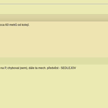
cca 60 metrů od kolejí.
ná na P, chyboval jsem), dále ta mech. předvěst - SEDLEJOV