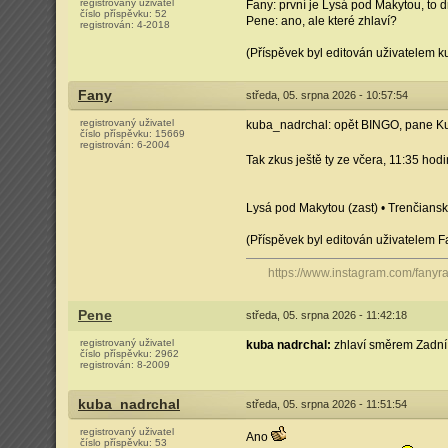
registrovaný uživatel
Fany: první je Lysá pod Makytou, to 
číslo příspěvku:
52
Pene: ano, ale které zhlaví?
registrován:
4-2018
(Příspěvek byl editován uživatelem 
Fany
středa, 05. srpna 2026 - 10:57:54
registrovaný uživatel
kuba_nadrchal: opět BINGO, pane Ku
číslo příspěvku:
15669
registrován:
6-2004
Tak zkus ještě ty ze včera, 11:35 hod
Lysá pod Makytou (zast) • Trenčiansky
(Příspěvek byl editován uživatelem F
https://www.instagram.com/fanyrai
Pene
středa, 05. srpna 2026 - 11:42:18
registrovaný uživatel
kuba nadrchal:
zhlaví směrem Zadní 
číslo příspěvku:
2962
registrován:
8-2009
kuba_nadrchal
středa, 05. srpna 2026 - 11:51:54
registrovaný uživatel
Ano
číslo příspěvku:
53