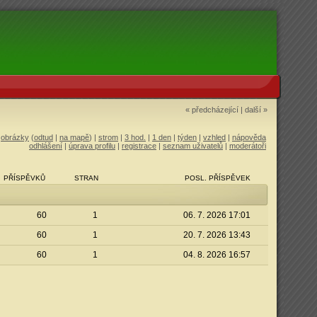
« předcházející
|
další »
|
obrázky
(
odtud
|
na mapě
) |
strom
|
3 hod.
|
1 den
|
týden
|
vzhled
|
nápověda
odhlášení
|
úprava profilu
|
registrace
|
seznam uživatelů
|
moderátoři
PŘÍSPĚVKŮ
STRAN
POSL. PŘÍSPĚVEK
60
1
06. 7. 2026 17:01
60
1
20. 7. 2026 13:43
60
1
04. 8. 2026 16:57