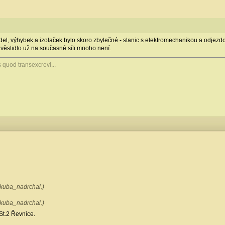
el, výhybek a izolaček bylo skoro zbytečné - stanic s elektromechanikou a odjezd
ávěstidlo už na současné síti mnoho není.
s quod transexcrevi...
 kuba_nadrchal.)
 kuba_nadrchal.)
 St.2 Řevnice.