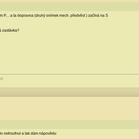
nem P.... a ta dopravna (druhý snímek mech. předvěst ) začíná na S
rá zastávka?
l/
do netroufnul a tak dám nápovědu: