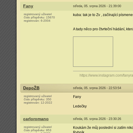
Fany
středa, 05. srpna 2026 - 21:39:00
registrovaný uživatel
kuba: tak je to Zv , začínající písme
číslo příspěvku:
15670
registrován:
6-2004
A tady něco pro čtvrteční hádání, kte
https://www.instagram.com/fanyrai
DepoŽB
středa, 05. srpna 2026 - 22:53:54
registrovaný uživatel
Fany
číslo příspěvku:
350
registrován:
12-2022
Ledečky
carloromano
středa, 05. srpna 2026 - 23:30:26
registrovaný uživatel
Koukám že můj poslední si zatím nik
číslo příspěvku:
953
Rybník