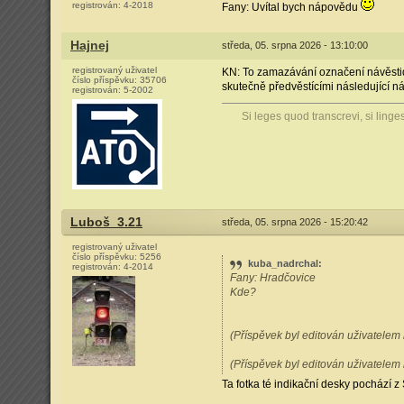
registrován:
4-2018
Fany: Uvítal bych nápovědu
Hajnej
středa, 05. srpna 2026 - 13:10:00
registrovaný uživatel
KN: To zamazávání označení návěstid
číslo příspěvku:
35706
skutečně předvěstícími následující n
registrován:
5-2002
Si leges quod transcrevi, si linge
Luboš_3.21
středa, 05. srpna 2026 - 15:20:42
registrovaný uživatel
číslo příspěvku:
5256
kuba_nadrchal
:
registrován:
4-2014
Fany: Hradčovice
Kde?
(Příspěvek byl editován uživatelem
(Příspěvek byl editován uživatelem
Ta fotka té indikační desky pochází z