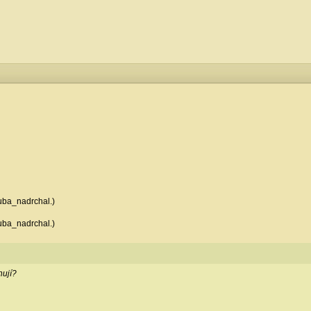
kuba_nadrchal.)
kuba_nadrchal.)
hují?