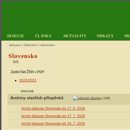
DISKUSE
ČLÁNKY
AKTUALITY
ODKAZY
M
diskuse
»
železnice
» slovensko
Slovensko
dolů
Jízdní řád ŽSR v PDF:
2022/2023
DISKUSE
Archivy starších příspěvků
(168)
Archiv diskuse Slovensko do 17. 6. 2026
Archiv diskuse Slovensko do 17. 7. 2026
Archiv diskuse Slovensko do 24. 7. 2026