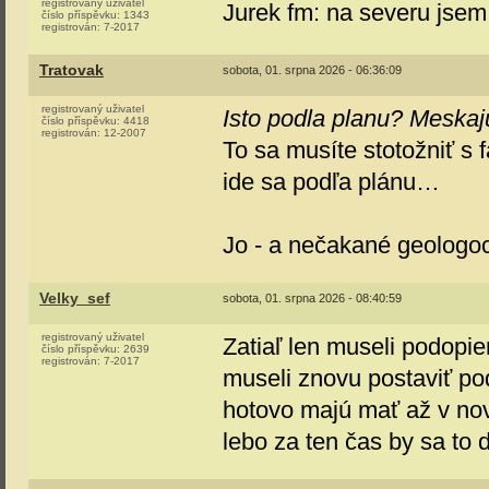
registrovaný uživatel
Jurek fm: na severu jsem
číslo příspěvku:
1343
registrován:
7-2017
Tratovak
sobota, 01. srpna 2026 - 06:36:09
registrovaný uživatel
Isto podla planu? Meskaj
číslo příspěvku:
4418
registrován:
12-2007
To sa musíte stotožniť s 
ide sa podľa plánu…
Jo - a nečakané geologoc
Velky_sef
sobota, 01. srpna 2026 - 08:40:59
registrovaný uživatel
Zatiaľ len museli podopie
číslo příspěvku:
2639
registrován:
7-2017
museli znovu postaviť pod
hotovo majú mať až v nov
lebo za ten čas by sa to 