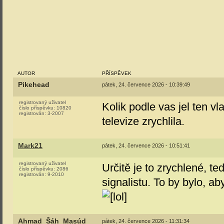
AUTOR
PŘÍSPĚVEK
Pikehead
pátek, 24. července 2026 - 10:39:49
registrovaný uživatel
Kolik podle vas jel ten v
číslo příspěvku:
10820
registrován:
3-2007
televize zrychlila.
Mark21
pátek, 24. července 2026 - 10:51:41
registrovaný uživatel
Určitě je to zrychlené, t
číslo příspěvku:
2086
registrován:
9-2010
signalistu. To by bylo, 
Ahmad_Šáh_Masúd
pátek, 24. července 2026 - 11:31:34