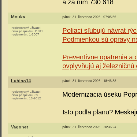
a za ním 730.618.
Mouka
pátek, 31. července 2026 - 07:05:56
registrovaný uživatel
Poliaci sľubujú návrat rý
číslo příspěvku:
11311
registrován:
1-2007
Podmienkou sú opravy na
Preventívne opatrenia a 
ovplyvňujú aj železničnú
Lubino14
pátek, 31. července 2026 - 18:46:38
registrovaný uživatel
Modernizacia úseku Popr
číslo příspěvku:
39
registrován:
10-2012
Isto podla planu? Meskaj
Vagonet
pátek, 31. července 2026 - 20:36:24