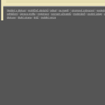
hledání v diskusi
|
prohlížeč obrázků
(
odtud
|
na mapě
) |
stromové zobrazení
|
posledn
odhlášení
|
úprava profilu
|
registrace
|
seznam uživatelů
|
moderátoři
|
osobní údaje
|
diskuse
|
titulní strana
|
tiráž
|
mobilní verze