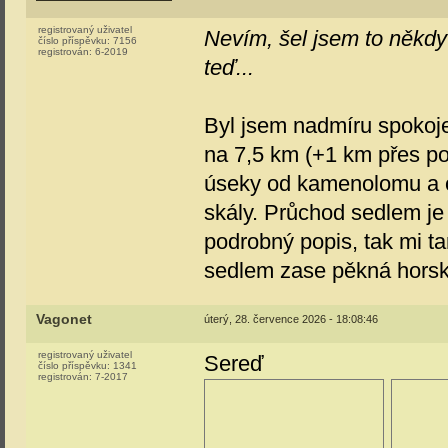
registrovaný uživatel
Nevím, šel jsem to někdy z
číslo příspěvku:
7156
registrován:
6-2019
teď...
Byl jsem nadmíru spokoje
na 7,5 km (+1 km přes po
úseky od kamenolomu a o
skály. Průchod sedlem je
podrobný popis, tak mi t
sedlem zase pěkná horská
Vagonet
úterý, 28. července 2026 - 18:08:46
registrovaný uživatel
Sereď
číslo příspěvku:
1341
registrován:
7-2017