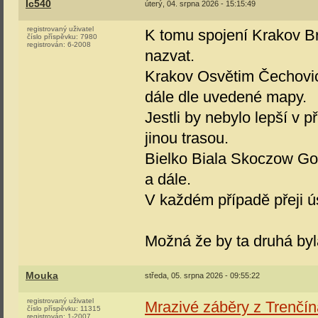
Ic540
úterý, 04. srpna 2026 - 15:15:49
registrovaný uživatel
K tomu spojení Krakov Bra
číslo příspěvku:
7980
registrován:
6-2008
nazvat.
Krakov Osvětim Čechovic
dále dle uvedené mapy.
Jestli by nebylo lepší v 
jinou trasou.
Bielko Biala Skoczow Go
a dále.
V každém případě přeji ú
Možná že by ta druhá byla
Mouka
středa, 05. srpna 2026 - 09:55:22
registrovaný uživatel
Mrazivé záběry z Trenčína
číslo příspěvku:
11315
registrován:
1-2007