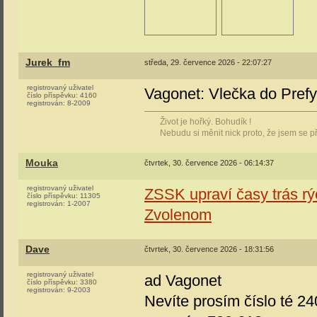
Jurek_fm
středa, 29. července 2026 - 22:07:27
registrovaný uživatel
Vagonet: Vlečka do Prefy
číslo příspěvku:
4160
registrován:
8-2009
Život je hořký. Bohudík !
Nebudu si měnit nick proto, že jsem se p
Mouka
čtvrtek, 30. července 2026 - 06:14:37
registrovaný uživatel
ZSSK upraví časy trás rý
číslo příspěvku:
11305
registrován:
1-2007
Zvolenom
Dave
čtvrtek, 30. července 2026 - 18:31:56
registrovaný uživatel
ad Vagonet
číslo příspěvku:
3380
registrován:
9-2003
Nevíte prosím číslo té 2