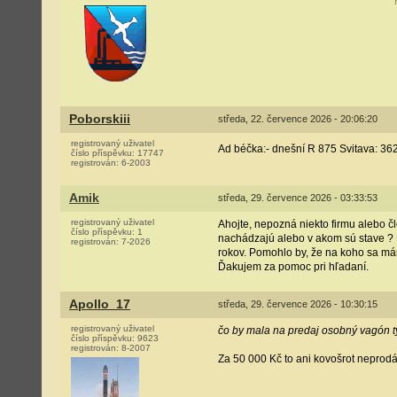
Poborskiii
středa, 22. července 2026 - 20:06:20
registrovaný uživatel
Ad béčka:- dnešní R 875 Svitava: 36
číslo příspěvku:
17747
registrován:
6-2003
Amik
středa, 29. července 2026 - 03:33:53
registrovaný uživatel
Ahojte, nepozná niekto firmu alebo č
číslo příspěvku:
1
nachádzajú alebo v akom sú stave ? 
registrován:
7-2026
rokov. Pomohlo by, že na koho sa mám
Ďakujem za pomoc pri hľadaní.
Apollo_17
středa, 29. července 2026 - 10:30:15
registrovaný uživatel
čo by mala na predaj osobný vagón t
číslo příspěvku:
9623
registrován:
8-2007
Za 50 000 Kč to ani kovošrot neprodá