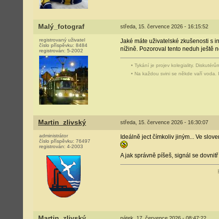
Malý_fotograf
středa, 15. července 2026 - 16:15:52
registrovaný uživatel
Jaké máte uživatelské zkušenosti s i
číslo příspěvku:
8484
nížině. Pozoroval tento neduh ještě
registrován:
5-2002
• Tykání je projev kolegiality. Diskutér
• Na každou svini se někde vaří voda. 
Martin_zlivský
středa, 15. července 2026 - 16:30:07
administrátor
Ideálně ject čímkoliv jiným... Ve sl
číslo příspěvku:
76497
registrován:
4-2003
A jak správně píšeš, signál se dovni
Martin_zlivský
pátek, 17. července 2026 - 08:47:22