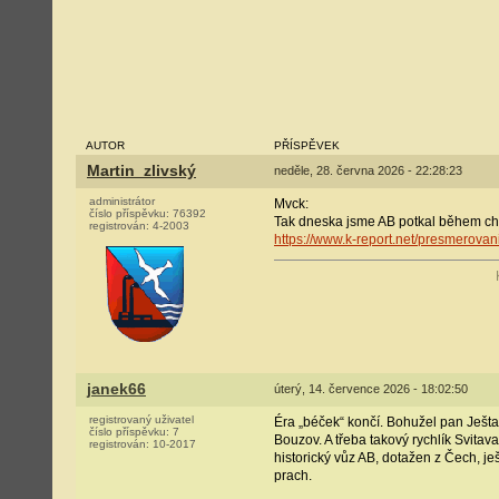
AUTOR
PŘÍSPĚVEK
Martin_zlivský
neděle, 28. června 2026 - 22:28:23
administrátor
Mvck:
číslo příspěvku:
76392
Tak dneska jsme AB potkal během chvi
registrován:
4-2003
https://www.k-report.net/presmerova
janek66
úterý, 14. července 2026 - 18:02:50
registrovaný uživatel
Éra „béček“ končí. Bohužel pan Ješta
číslo příspěvku:
7
Bouzov. A třeba takový rychlík Svita
registrován:
10-2017
historický vůz AB, dotažen z Čech, 
prach.