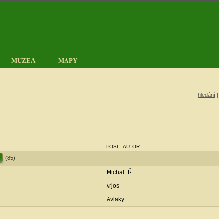
MUZEA
MAPY
hledání
POSL. AUTOR
(85)
Michal_Ř
vrjos
Avlaky