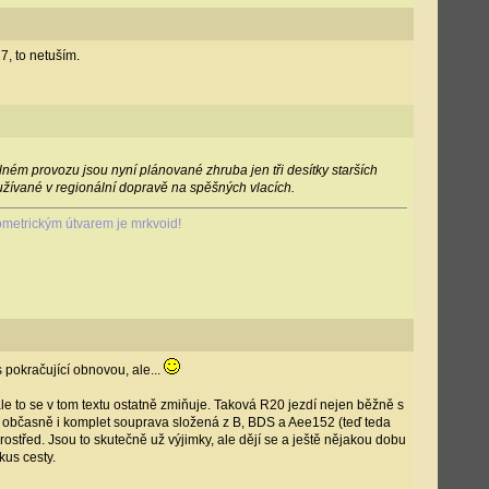
7, to netuším.
ém provozu jsou nyní plánované zhruba jen tři desítky starších
yužívané v regionální dopravě na spěšných vlacích.
metrickým útvarem je mrkvoid!
 pokračující obnovou, ale...
ale to se v tom textu ostatně zmiňuje. Taková R20 jezdí nejen běžně s
í občasně i komplet souprava složená z B, BDS a Aee152 (teď teda
ostřed. Jsou to skutečně už výjimky, ale dějí se a ještě nějakou dobu
us cesty.