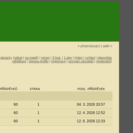
« předcházející
|
další »
|
obrázky
(
odtud
|
na mapě
) |
strom
|
3 hod.
|
1 den
|
týden
|
vzhled
|
nápověda
odhlášení
|
úprava profilu
|
registrace
|
seznam uživatelů
|
moderátoři
PŘÍSPĚVKŮ
STRAN
POSL. PŘÍSPĚVEK
60
1
04. 3. 2026 20:57
60
1
12. 4. 2026 12:52
60
1
12. 6. 2026 12:33