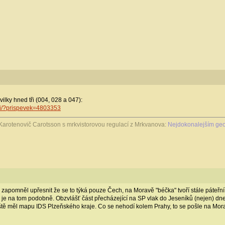
lky hned tři (004, 028 a 047):
ni/?prispevek=4803353
Karotenovič Carotsson s mrkvistorovou regulací z Mrkvanova:
Nejdokonalejším geo
 zapomněl upřesnit že se to týká pouze Čech, na Moravě "béčka" tvoří stále páteřní 
va je na tom podobně. Obzvlášť část přecházející na SP vlak do Jeseníků (nejen) d
ještě měl mapu IDS Plzeňského kraje. Co se nehodí kolem Prahy, to se pošle na 