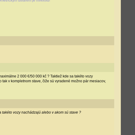
metrickým útvarem je mrkvoid!
maximálne 2 000 €/50 000 kč ? Taktiež kde sa takéto vozy
ko tak v kompletnom stave, čiže sú vyradené možno pár mesiacov,
a takéto vozy nachádzajú alebo v akom sú stave ?