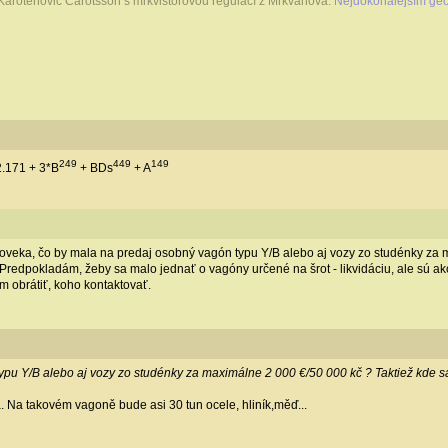
Karotenovič Carotsson s mrkvistorovou regulací z Mrkvanova:
Nejdokonalejším geo
249
449
149
2.171 + 3*B
+ BDs
+ A
loveka, čo by mala na predaj osobný vagón typu Y/B alebo aj vozy zo studénky za 
Predpokladám, žeby sa malo jednať o vagóny určené na šrot - likvidáciu, ale sú a
 obrátiť, koho kontaktovať.
ypu Y/B alebo aj vozy zo studénky za maximálne 2 000 €/50 000 kč ? Taktiež kde s
. Na takovém vagoně bude asi 30 tun ocele, hliník,měď...