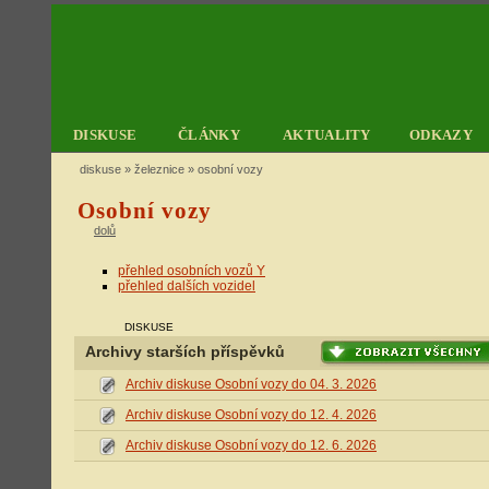
DISKUSE
ČLÁNKY
AKTUALITY
ODKAZY
diskuse
»
železnice
» osobní vozy
Osobní vozy
dolů
přehled osobních vozů Y
přehled dalších vozidel
DISKUSE
Archivy starších příspěvků
Archiv diskuse Osobní vozy do 04. 3. 2026
Archiv diskuse Osobní vozy do 12. 4. 2026
Archiv diskuse Osobní vozy do 12. 6. 2026