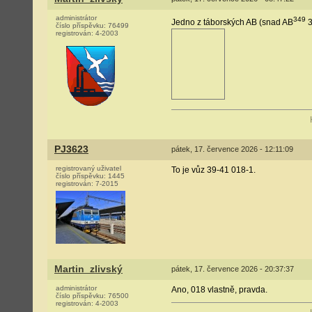
administrátor
349
Jedno z táborských AB (snad AB
3
číslo příspěvku:
76499
registrován:
4-2003
PJ3623
pátek, 17. července 2026 - 12:11:09
registrovaný uživatel
To je vůz 39-41 018-1.
číslo příspěvku:
1445
registrován:
7-2015
Martin_zlivský
pátek, 17. července 2026 - 20:37:37
administrátor
Ano, 018 vlastně, pravda.
číslo příspěvku:
76500
registrován:
4-2003