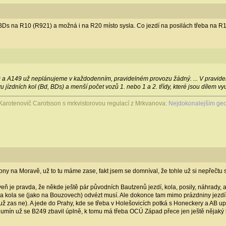
 BDs na R10 (R921) a možná i na R20 místo sysla. Co jezdí na posilách třeba na R1
 a A149 už neplánujeme v každodenním, pravidelném provozu žádný. ... V pravideln
 jízdních kol (Bd, BDs) a menší počet vozů 1. nebo 1 a 2. třídy, které jsou dílem v
Karotenovič Carotsson s mrkvistorovou regulací z Mrkvanova:
Nejdokonalejším geo
ny na Moravě, už to tu máme zase, fakt jsem se domníval, že tohle už si nepřečtu s
veň je pravda, že někde ještě pár původních Bautzenů jezdí, kola, posily, náhrady, 
m a kola se (jako na Bouzovech) odvézt musí. Ale dokonce tam mimo prázdniny jezd
už zas ne). A jede do Prahy, kde se třeba v Holešovicích potká s Honeckery a AB upr
mín už se B249 zbavil úplně, k tomu má třeba OCÚ Západ přece jen ještě nějaký k