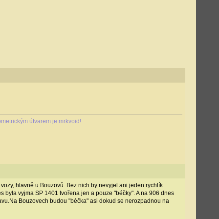
metrickým útvarem je mrkvoid!
vozy, hlavně u Bouzovů. Bez nich by nevyjel ani jeden rychlík
nes byla vyjma SP 1401 tvořena jen a pouze "béčky". A na 906 dnes
Moravu.Na Bouzovech budou "béčka" asi dokud se nerozpadnou na