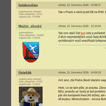
čelakovičan
středa, 15. července 2026 - 13:08:47
registrovaný uživatel
Tak v Praze a okolí jezdí AB na R49,
číslo příspěvku:
8701
registrován:
8-2006
Martin_zlivský
středa, 15. července 2026 - 13:15:04
administrátor
Tak ono stačí číst
text
celý a pořádně:
číslo příspěvku:
76496
Z těch nejznámějších vozů řady B249
registrován:
4-2003
rychlíkových vozů umožňující přepravu
Ústečák
středa, 15. července 2026 - 14:04:33
registrovaný uživatel
Ach ano, zlá Praha škodí starými vago
číslo příspěvku:
4765
registrován:
3-2004
Hele, co se tam píše, je pravda. Záro
BDs, protože se Sysly je furt problé
pár dní kompletní Aee140 držely, ale 
dít budou. Mimochodem - zrovna Bohu