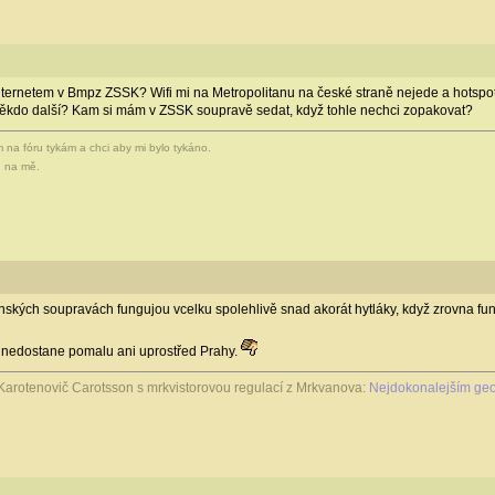
nternetem v Bmpz ZSSK? Wifi mi na Metropolitanu na české straně nejede a hotspot
 někdo další? Kam si mám v ZSSK soupravě sedat, když tohle nechci zopakovat?
ům na fóru tykám a chci aby mi bylo tykáno.
I na mě.
ovenských soupravách fungujou vcelku spolehlivě snad akorát hytláky, když zrovna f
tř nedostane pomalu ani uprostřed Prahy.
Karotenovič Carotsson s mrkvistorovou regulací z Mrkvanova:
Nejdokonalejším geo