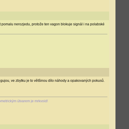
 pomalu nerozjedu, protože ten vagon blokuje signál i na polabské
ungujou, ve zbytku je to většinou dílo náhody a opakovaných pokusů.
metrickým útvarem je mrkvoid!