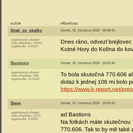
AUTOR
PŘÍSPĚVEK
Drak_ze_skalky
čtvrtek, 02. července 2026 - 08:58:45
registrovaný uživatel
Dnes ráno, odvezl brejlove
číslo příspěvku:
10943
registrován:
5-2010
Kutné Hory do Kolína do kov
Bastions
čtvrtek, 02. července 2026 - 16:01:40
registrovaný uživatel
To bola skutočná 770.606 a
číslo příspěvku:
956
registrován:
11-2018
dotaz k jednej 106 mi bolo p
https://www.k-report.net/p
Dave
čtvrtek, 02. července 2026 - 18:05:43
registrovaný uživatel
ad Bastions
číslo příspěvku:
3372
registrován:
9-2003
Na fotkách máte skutečnou 7
770.606. Tak to by mě také z