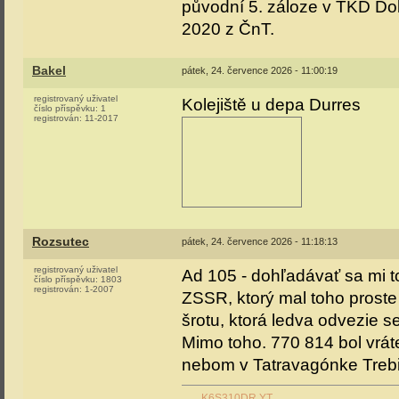
původní 5. záloze v TKD Do
2020 z ČnT.
Bakel
pátek, 24. července 2026 - 11:00:19
registrovaný uživatel
Kolejiště u depa Durres
číslo příspěvku:
1
registrován:
11-2017
Rozsutec
pátek, 24. července 2026 - 11:18:13
registrovaný uživatel
Ad 105 - dohľadávať sa mi 
číslo příspěvku:
1803
registrován:
1-2007
ZSSR, ktorý mal toho proste 
šrotu, ktorá ledva odvezie se
Mimo toho. 770 814 bol vrát
nebom v Tatravagónke Trebi
K6S310DR YT