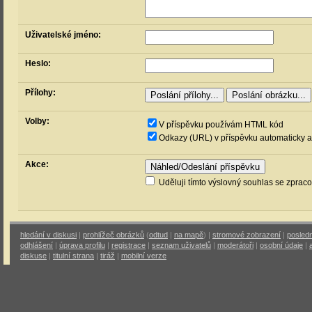
Uživatelské jméno:
Heslo:
Přílohy:
Volby:
V příspěvku používám HTML kód
Odkazy (URL) v příspěvku automaticky a
Akce:
Uděluji tímto výslovný souhlas se zprac
hledání v diskusi
|
prohlížeč obrázků
(
odtud
|
na mapě
) |
stromové zobrazení
|
posledn
odhlášení
|
úprava profilu
|
registrace
|
seznam uživatelů
|
moderátoři
|
osobní údaje
|
diskuse
|
titulní strana
|
tiráž
|
mobilní verze