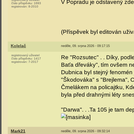
V Popradu je odstavený zd
číslo příspěvku:
1693
registrován:
8-2010
(Příspěvek byl editován uži
Kolelač
neděle, 09. srpna 2026 - 09:17:15
registrovaný uživatel
Re "Rozsutec" . . Díky, pod
číslo příspěvku:
1417
registrován:
7-2017
Baťa dřeváky", tím ovšem ne
Dubnica byl stejný fenomén 
"Škodováka" s "Brejlema", O
Čmelákem na policajtku, Kd
byla před drahnými léty snes
"Darwa". . .Ta 105 je tam depo
Mark21
neděle, 09. srpna 2026 - 09:32:14