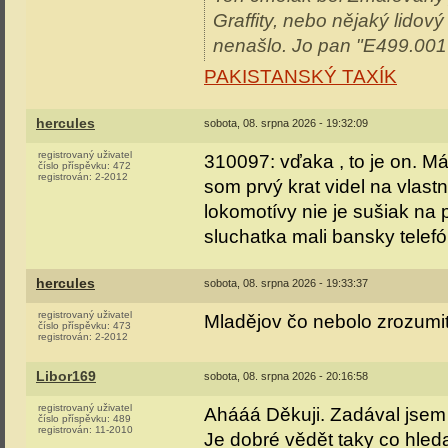
Graffity, nebo nějaký lidov
nenašlo. Jo pan "E499.001
PAKISTANSKÝ TAXÍK
hercules
sobota, 08. srpna 2026 - 19:32:09
registrovaný uživatel
310097: vďaka , to je on. M
číslo příspěvku:
472
registrován:
2-2012
som prvý krat videl na vlast
lokomotívy nie je sušiak na 
sluchatka mali bansky telef
hercules
sobota, 08. srpna 2026 - 19:33:37
registrovaný uživatel
Mladějov čo nebolo zrozumi
číslo příspěvku:
473
registrován:
2-2012
Libor169
sobota, 08. srpna 2026 - 20:16:58
registrovaný uživatel
Ahááá Děkuji. Zadával jse
číslo příspěvku:
489
registrován:
11-2010
Je dobré vědět taky co hleda