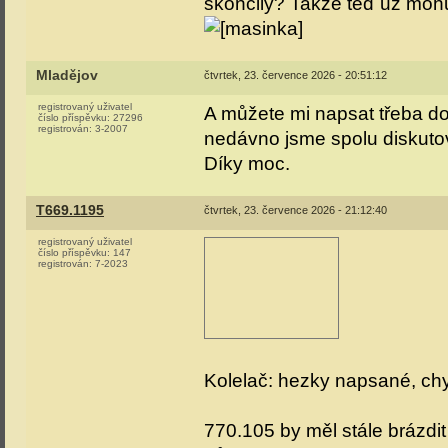
skončily? Takže teď už mohu
Mladějov
čtvrtek, 23. července 2026 - 20:51:12
registrovaný uživatel
A můžete mi napsat třeba d
číslo příspěvku:
27296
registrován:
3-2007
nedávno jsme spolu diskutova
Díky moc.
T669.1195
čtvrtek, 23. července 2026 - 21:12:40
registrovaný uživatel
číslo příspěvku:
147
registrován:
7-2023
Kolelač: hezky napsané, ch
770.105 by měl stále brázdit