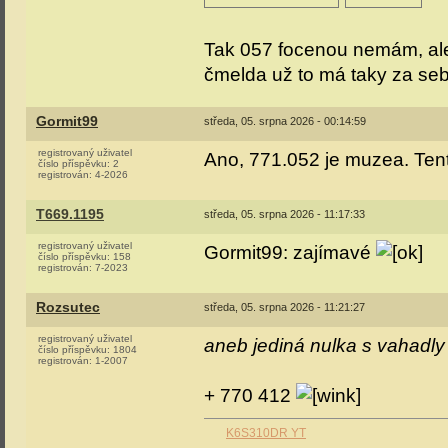
Tak 057 focenou nemám, ale 
čmelda už to má taky za se
Gormit99
středa, 05. srpna 2026 - 00:14:59
registrovaný uživatel
Ano, 771.052 je muzea. Tento
číslo příspěvku:
2
registrován:
4-2026
T669.1195
středa, 05. srpna 2026 - 11:17:33
registrovaný uživatel
Gormit99: zajímavé
číslo příspěvku:
158
registrován:
7-2023
Rozsutec
středa, 05. srpna 2026 - 11:21:27
registrovaný uživatel
aneb jediná nulka s vahadly
číslo příspěvku:
1804
registrován:
1-2007
+ 770 412
K6S310DR YT