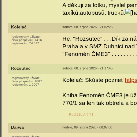
A děkuji za fotku, myslel jse
taxíků,autobusů, trucků.
Kolelač
sobota, 08. srpna 2026 - 21:02:25
registrovaný uživatel
Re: "Rozsutec" . . .Dík za n
číslo příspěvku:
1416
registrován:
7-2017
Praha a v SMZ Dubnici nad 
"Fenomén ČME3" . . . . . . . . .
Rozsutec
sobota, 08. srpna 2026 - 21:17:45
registrovaný uživatel
Kolelač: Skúste pozrieť
http
číslo příspěvku:
1807
registrován:
1-2007
Kniha Fenomén ČME3 je úžas
770/1 sa len tak obtrela a bol
K6S310DR YT
Darwa
neděle, 09. srpna 2026 - 08:07:08
registrovaný uživatel