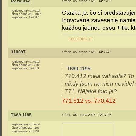
Rozsutec
středa, 05. srpna 2026 - 14:28:02
registrovaný uživatel
Otázka je, čo si predstavuj
číslo příspěvku:
1805
registrován:
1-2007
Inovované zavesenie namies
každou jednou osou + tie, k
K6S310DR YT
310097
středa, 05. srpna 2026 - 14:36:43
registrovaný uživatel
číslo příspěvku:
890
T669.1195
:
registrován:
3-2013
770.412 mela vahadla? To j
nikdy jsem na nich nevidel
771. Nějaké foto je?
771.512 vs. 770.412
T669.1195
středa, 05. srpna 2026 - 22:17:26
registrovaný uživatel
číslo příspěvku:
160
registrován:
7-2023