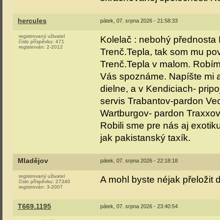
hercules
pátek, 07. srpna 2026 - 21:58:33
registrovaný uživatel
Kolelač : nebohý přednosta
číslo příspěvku:
471
registrován:
2-2012
Trenč.Tepla, tak som mu po
Trenč.Tepla v malom. Robíme
Vás spoznáme. Napíšte mi a 
dielne, a v Kendiciach- pri
servis Trabantov-pardon Vect
Wartburgov- pardon Traxxov
Robili sme pre nás aj exot
jak pakistanský taxík.
Mladějov
pátek, 07. srpna 2026 - 22:18:18
registrovaný uživatel
A mohl byste néjak přeložit 
číslo příspěvku:
27340
registrován:
3-2007
T669.1195
pátek, 07. srpna 2026 - 23:40:54