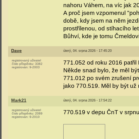
nahoru Váhem, na víc jak 20
A proč jsem vzpomenul "poh
době, kdy jsem na něm jezdi
prostřílenou, od stíhacího le
Bůhví, kde je tomu Čmeldovi kone
Dave
úterý, 04. srpna 2026 - 17:45:20
registrovaný uživatel
771.052 od roku 2016 patři
číslo příspěvku:
3382
registrován:
9-2003
Někde snad bylo, že měl být 
771.012 po svém zrušení pro
jako 770.519. Měl by být už 
Mark21
úterý, 04. srpna 2026 - 17:54:22
registrovaný uživatel
770.519 v depu ČnT v srpnu
číslo příspěvku:
2089
registrován:
9-2010