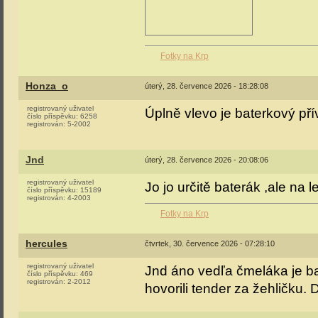
Fotky na Krp
Honza_o
úterý, 28. července 2026 - 18:28:08
registrovaný uživatel
Úplně vlevo je baterkový pří
číslo příspěvku:
6258
registrován:
5-2002
Jnd
úterý, 28. července 2026 - 20:08:06
registrovaný uživatel
Jo jo určitě baterák ,ale na 
číslo příspěvku:
15189
registrován:
4-2003
Fotky na Krp
hercules
čtvrtek, 30. července 2026 - 07:28:10
registrovaný uživatel
Jnd áno vedľa čmeláka je ba
číslo příspěvku:
469
registrován:
2-2012
hovorili tender za žehličku. 