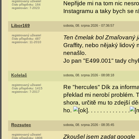
registrovaný uživatel
Nepřijde mi na tom nic nesr
číslo příspěvku:
164
registrován:
7-2023
Instagramu a taky bych se rád
Libor169
sobota, 08. srpna 2026 - 07:36:57
registrovaný uživatel
Ten čmelak bol Zmaľovaný ja
číslo příspěvku:
487
registrován:
11-2010
Graffity, nebo nějaký lidový
nenašlo.
Jo pan "E499.001" tady chy
Kolelač
sobota, 08. srpna 2026 - 08:08:18
registrovaný uživatel
Re "hercules" Dík za informac
číslo příspěvku:
1415
registrován:
7-2017
překlad mi nerobí problém. T
shora, určitě mu to zdejší d
ho.
. . . . . . . . . . . . . .
Rozsutec
sobota, 08. srpna 2026 - 08:35:45
registrovaný uživatel
Zkoušel jsem zadat google
číslo příspěvku:
1806