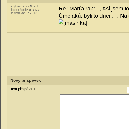
registrovaný uživatel
Re "Marťa rak" . , Asi jsem 
číslo příspěvku:
1418
registrován:
7-2017
Čmeláků, byli to dříči . . . 
Nový příspěvek
Text příspěvku: