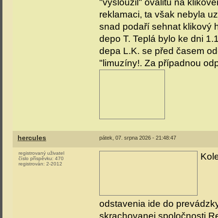
"vysloužil" ovalitu na klikov
reklamaci, ta však nebyla uz
snad podaří sehnat klikový h
depo T. Teplá bylo ke dni 
depa L.K. se před časem ode
"limuzíny!. Za případnou odpově
hercules
pátek, 07. srpna 2026 - 21:48:47
registrovaný uživatel
Kole
číslo příspěvku:
470
registrován:
2-2012
odstavenia ide do prevádzky
skrachovanej spoločnosti Re