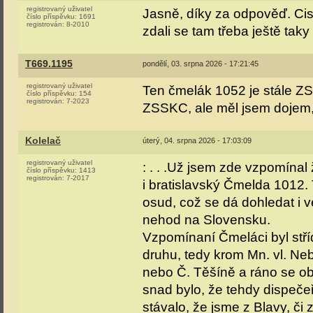
registrovaný uživatel
Jasně, díky za odpověď. Cis
číslo příspěvku:
1691
registrován:
8-2010
zdali se tam třeba ještě ta
T669.1195
pondělí, 03. srpna 2026 - 17:21:45
registrovaný uživatel
Ten čmelák 1052 je stále Z
číslo příspěvku:
154
registrován:
7-2023
ZSSKC, ale měl jsem dojem
Kolelač
úterý, 04. srpna 2026 - 17:03:09
registrovaný uživatel
: . . .Už jsem zde vzpomínal
číslo příspěvku:
1413
registrován:
7-2017
i bratislavský Čmelda 1012. 
osud, což se dá dohledat i 
nehod na Slovensku.
Vzpomínaní Čmeláci byl stří
druhu, tedy krom Mn. vl. Neb
nebo Č. Těšíně a ráno se ob
snad bylo, že tehdy dispeče
stávalo, že jsme z Blavy, č