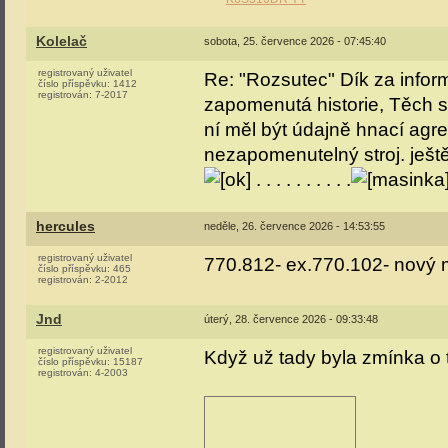
Kolelač
sobota, 25. července 2026 - 07:45:40
registrovaný uživatel
Re: "Rozsutec" Dík za inform
číslo příspěvku:
1412
registrován:
7-2017
zapomenutá historie, Těch s
ní měl být údajně hnací agr
nezapomenutelný stroj. ještě 
. . . . . . . . . .
hercules
neděle, 26. července 2026 - 14:53:55
registrovaný uživatel
770.812- ex.770.102- nový m
číslo příspěvku:
465
registrován:
2-2012
Jnd
úterý, 28. července 2026 - 09:33:48
registrovaný uživatel
Když už tady byla zmínka o 
číslo příspěvku:
15187
registrován:
4-2003