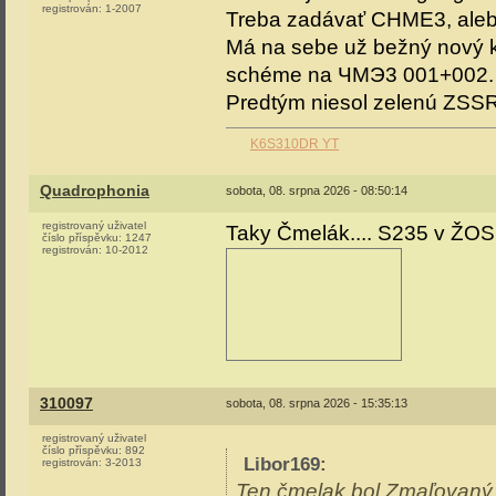
registrován:
1-2007
Treba zadávať CHME3, alebo
Má na sebe už bežný nový ko
schéme na ЧМЭ3 001+002.
Predtým niesol zelenú ZSSR 
K6S310DR YT
Quadrophonia
sobota, 08. srpna 2026 - 08:50:14
registrovaný uživatel
Taky Čmelák.... S235 v ŽO
číslo příspěvku:
1247
registrován:
10-2012
310097
sobota, 08. srpna 2026 - 15:35:13
registrovaný uživatel
číslo příspěvku:
892
Libor169
:
registrován:
3-2013
Ten čmelak bol Zmaľovaný j