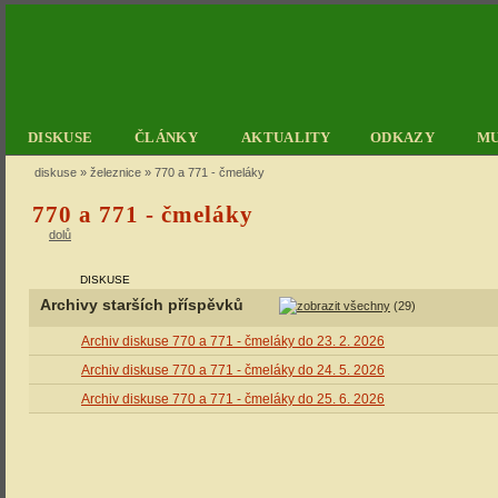
DISKUSE
ČLÁNKY
AKTUALITY
ODKAZY
M
diskuse
»
železnice
» 770 a 771 - čmeláky
770 a 771 - čmeláky
dolů
DISKUSE
Archivy starších příspěvků
(29)
Archiv diskuse 770 a 771 - čmeláky do 23. 2. 2026
Archiv diskuse 770 a 771 - čmeláky do 24. 5. 2026
Archiv diskuse 770 a 771 - čmeláky do 25. 6. 2026