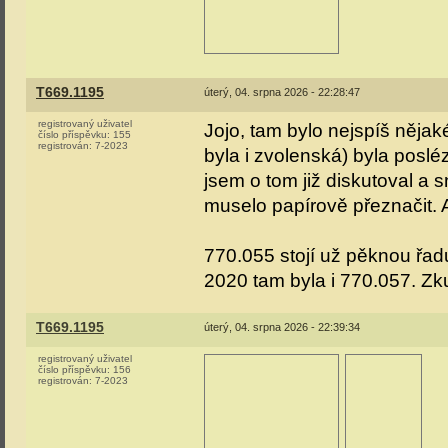
T669.1195
úterý, 04. srpna 2026 - 22:28:47
registrovaný uživatel
Jojo, tam bylo nejspíš něja
číslo příspěvku:
155
registrován:
7-2023
byla i zvolenská) byla posl
jsem o tom již diskutoval a 
muselo papírově přeznačit. A
770.055 stojí už pěknou řadu
2020 tam byla i 770.057. Zk
T669.1195
úterý, 04. srpna 2026 - 22:39:34
registrovaný uživatel
číslo příspěvku:
156
registrován:
7-2023