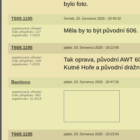
bylo foto.
T669.1195
čtvrtek, 02. července 2026 - 20:49:32
registrovaný uživatel
Měla by to být původní 606.
číslo příspěvku:
127
registrován:
7-2023
T669.1195
pátek, 03. července 2026 - 19:13:46
registrovaný uživatel
Tak oprava, původní AWT 60
číslo příspěvku:
129
registrován:
7-2023
Kutné Hoře a původní drážní
Bastions
pátek, 03. července 2026 - 20:47:26
registrovaný uživatel
číslo příspěvku:
962
registrován:
11-2018
T669.1195
pátek, 03. července 2026 - 23:23:54