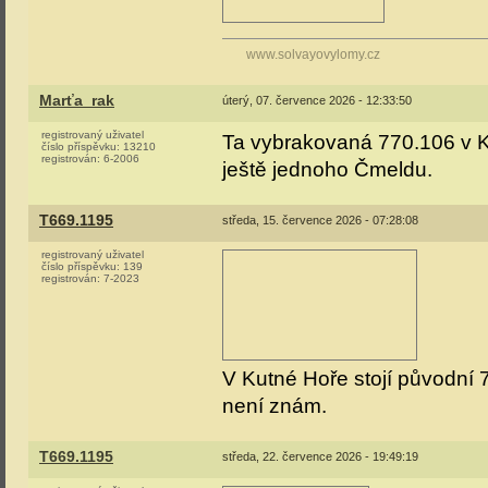
www.solvayovylomy.cz
Marťa_rak
úterý, 07. července 2026 - 12:33:50
registrovaný uživatel
Ta vybrakovaná 770.106 v Kut
číslo příspěvku:
13210
registrován:
6-2006
ještě jednoho Čmeldu.
T669.1195
středa, 15. července 2026 - 07:28:08
registrovaný uživatel
číslo příspěvku:
139
registrován:
7-2023
V Kutné Hoře stojí původní 
není znám.
T669.1195
středa, 22. července 2026 - 19:49:19