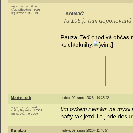
registrovaný uživatel
číslo příspěvku:
2093
Kolelač
:
registrován:
9-2010
Ta 105 je tam deponovaná
Pauza. Teď chodívá občas n
ksichtoknihy.
Marťa_rak
neděle, 09. srpna 2026 - 10:35:42
registrovaný uživatel
tím ovšem nemám na mysli je
číslo příspěvku:
13307
registrován:
6-2006
nafty tak jezdili a jinde dosud
Kolelač
neděle, 09. srpna 2026 - 11:45:54