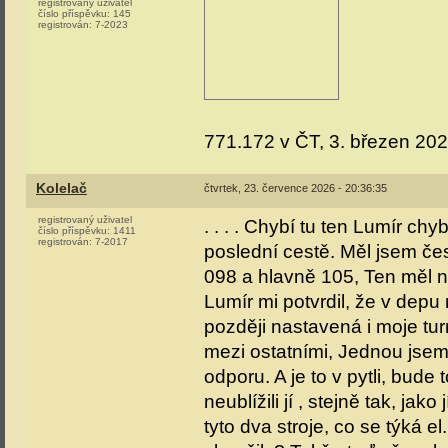
registrovaný uživatel
číslo příspěvku:
145
registrován:
7-2023
771.172 v ČT, 3. březen 202
Kolelač
čtvrtek, 23. července 2026 - 20:36:35
registrovaný uživatel
. . . . Chybí tu ten Lumír ch
číslo příspěvku:
1411
registrován:
7-2017
poslední cestě. Měl jsem če
098 a hlavně 105, Ten měl 
Lumír mi potvrdil, že v depu 
později nastavená i moje t
mezi ostatními, Jednou jsem
odporu. A je to v pytli, bude
neublížili jí , stejně tak, jak
tyto dva stroje, co se týká 