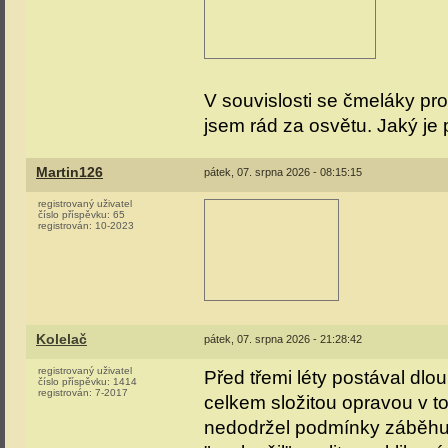
V souvislosti se čmeláky pr
jsem rád za osvětu. Jaký j
Martin126
pátek, 07. srpna 2026 - 08:15:15
registrovaný uživatel
číslo příspěvku:
65
registrován:
10-2023
Kolelač
pátek, 07. srpna 2026 - 21:28:42
registrovaný uživatel
Před třemi léty postával d
číslo příspěvku:
1414
registrován:
7-2017
celkem složitou opravou v t
nedodržel podmínky záběhu 