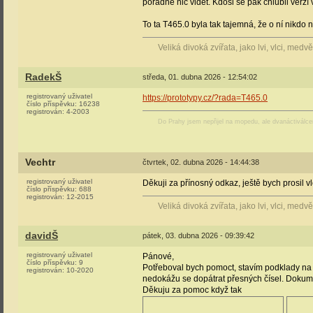
pořádně nic vidět. Kdosi se pak chlubil verzí 
To ta T465.0 byla tak tajemná, že o ní nikdo n
Veliká divoká zvířata, jako lvi, vlci, medv
RadekŠ
středa, 01. dubna 2026 - 12:54:02
registrovaný uživatel
https://prototypy.cz/?rada=T465.0
číslo příspěvku:
16238
registrován:
4-2003
Do Prahy jsem nepřijel na mopedu, ale dvanáctiválc
Vechtr
čtvrtek, 02. dubna 2026 - 14:44:38
registrovaný uživatel
Děkuji za přínosný odkaz, ještě bych prosil 
číslo příspěvku:
688
registrován:
12-2015
Veliká divoká zvířata, jako lvi, vlci, medv
davidŠ
pátek, 03. dubna 2026 - 09:39:42
registrovaný uživatel
Pánové,
číslo příspěvku:
9
Potřeboval bych pomoct, stavím podklady na
registrován:
10-2020
nedokážu se dopátrat přesných čísel. Dokumen
Děkuju za pomoc když tak