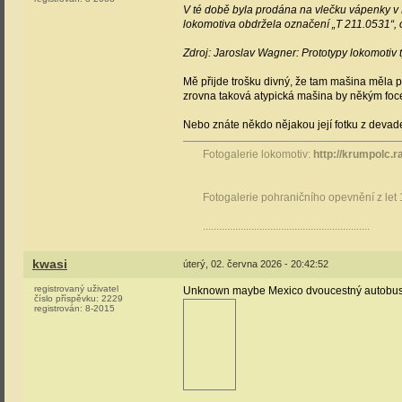
V té době byla prodána na vlečku vápenky v
lokomotiva obdržela označení „T 211.0531“, co
Zdroj: Jaroslav Wagner: Prototypy lokomotiv 
Mě přijde trošku divný, že tam mašina měla př
zrovna taková atypická mašina by někým foce
Nebo znáte někdo nějakou její fotku z deva
Fotogalerie lokomotiv:
http://krumpolc.r
Fotogalerie pohraničního opevnění z let
..............................................................
kwasi
úterý, 02. června 2026 - 20:42:52
registrovaný uživatel
Unknown maybe Mexico dvoucestný autobus /
číslo příspěvku:
2229
registrován:
8-2015