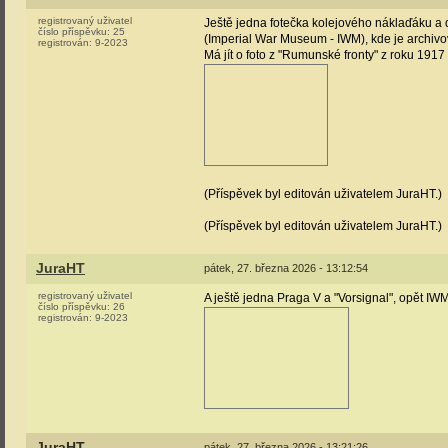
registrovaný uživatel
Ještě jedna fotečka kolejového náklaďáku a 
číslo příspěvku:
25
(Imperial War Museum - IWM), kde je archiv
registrován:
9-2023
Má jít o foto z "Rumunské fronty" z roku 191
(Příspěvek byl editován uživatelem JuraHT.)
(Příspěvek byl editován uživatelem JuraHT.)
JuraHT
pátek, 27. března 2026 - 13:12:54
registrovaný uživatel
A ještě jedna Praga V a "Vorsignal", opět I
číslo příspěvku:
26
registrován:
9-2023
JuraHT
pátek, 27. března 2026 - 13:21:26