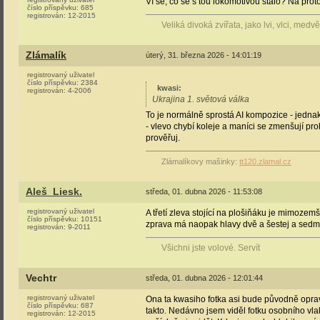
Ví se, co se s tou lokomotivou stalo? Na pro
číslo příspěvku:
685
registrován:
12-2015
Veliká divoká zvířata, jako lvi, vlci, medv
Zlámalík
úterý, 31. března 2026 - 14:01:19
registrovaný uživatel
číslo příspěvku:
2384
kwasi
:
registrován:
4-2006
Ukrajina 1. světová válka
To je normálně sprostá AI kompozice - jednak
- vlevo chybí koleje a maníci se zmenšují prok
prověřuj.
Zlámalíkovy mašinky:
tt120.zlamal.cz
Aleš_Liesk.
středa, 01. dubna 2026 - 11:53:08
registrovaný uživatel
A třetí zleva stojící na plošiňáku je mimozem
číslo příspěvku:
10151
zprava má naopak hlavy dvě a šestej a sedme
registrován:
9-2011
Všichni jste volové. Servít
Vechtr
středa, 01. dubna 2026 - 12:01:44
registrovaný uživatel
Ona ta kwasiho fotka asi bude původně opravdo
číslo příspěvku:
687
takto. Nedávno jsem viděl fotku osobního vlak
registrován:
12-2015