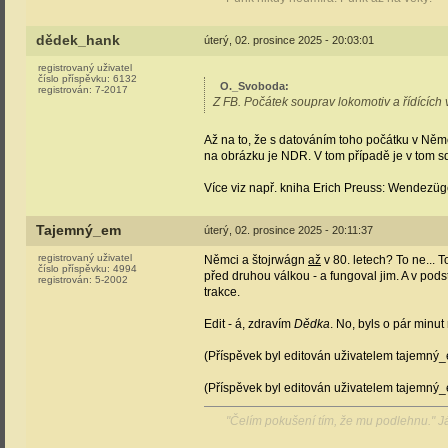
dědek_hank
úterý, 02. prosince 2025 - 20:03:01
registrovaný uživatel
číslo příspěvku:
6132
O._Svoboda
:
registrován:
7-2017
Z FB. Počátek souprav lokomotiv a řídících
Až na to, že s datováním toho počátku v Něme
na obrázku je NDR. V tom případě je v tom sd
Více viz např. kniha Erich Preuss: Wendezüg
Tajemný_em
úterý, 02. prosince 2025 - 20:11:37
registrovaný uživatel
Němci a štojrwágn
až
v 80. letech? To ne... 
číslo příspěvku:
4994
před druhou válkou - a fungoval jim. A v pod
registrován:
5-2002
trakce.
Edit - á, zdravím
Dědka
. No, byls o pár minut
(Příspěvek byl editován uživatelem tajemný_
(Příspěvek byl editován uživatelem tajemný_
"Čelím pokušení tím, že mu podlehnu." 