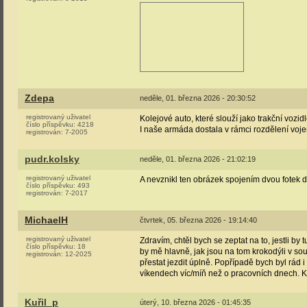
Zdepa
neděle, 01. března 2026 - 20:30:52
registrovaný uživatel
Kolejové auto, které slouží jako trakční vozi
číslo příspěvku:
4218
I naše armáda dostala v rámci rozdělení voje
registrován:
7-2005
pudr.kolsky
neděle, 01. března 2026 - 21:02:19
registrovaný uživatel
A nevznikl ten obrázek spojením dvou fotek
číslo příspěvku:
493
registrován:
7-2017
MichaelH
čtvrtek, 05. března 2026 - 19:14:40
registrovaný uživatel
Zdravím, chtěl bych se zeptat na to, jestli 
číslo příspěvku:
18
by mě hlavně, jak jsou na tom krokodýli v souč
registrován:
12-2025
přestat jezdit úplně. Popřípadě bych byl rád
víkendech víc/míň než o pracovních dnech. Ka
Kuřil_p
úterý, 10. března 2026 - 01:45:35