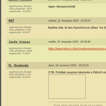
registrovaný uživatel
Agen: Messerschmitt
číslo příspěvku:
4874
registrován:
11-2007
997
sobota, 22. listopadu 2025 - 22:30:47
registrovaný uživatel
Buďme rádi, že ten Asynchron je vůbec "na živu
číslo příspěvku:
516
registrován:
8-2017
Jarda_krapas
neděle, 30. listopadu 2025 - 00:48:48
registrovaný uživatel
https://www.idnes.cz/technet/vojenstvi/zimn
číslo příspěvku:
2946
registrován:
5-2007
O._Svoboda
úterý, 02. prosince 2025 - 18:32:23
registrovaný uživatel
Z FB. Počátek souprav lokomotiv a řídících v
číslo příspěvku:
479
registrován:
9-2023
Punk nikdy neumírá. Punk až na věky!