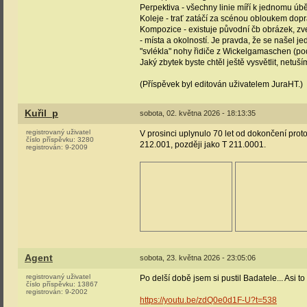
Perpektiva - všechny linie míří k jednomu úběž
Koleje - trať zatáčí za scénou obloukem dopra
Kompozice - existuje původní čb obrázek, zv
- místa a okolností. Je pravda, že se našel jed
"svlékla" nohy řidiče z Wickelgamaschen (po
Jaký zbytek byste chtěl ještě vysvětlit, netu
(Příspěvek byl editován uživatelem JuraHT.)
Kuřil_p
sobota, 02. května 2026 - 18:13:35
registrovaný uživatel
V prosinci uplynulo 70 let od dokončení pro
číslo příspěvku:
3280
212.001, později jako T 211.0001.
registrován:
9-2009
Agent
sobota, 23. května 2026 - 23:05:06
registrovaný uživatel
Po delší době jsem si pustil Badatele... Asi to
číslo příspěvku:
13867
registrován:
9-2002
https://youtu.be/zdQ0e0d1F-U?t=538