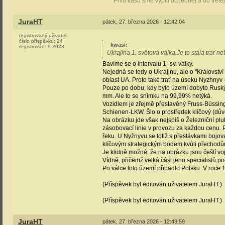
Prvú flašu sme vypili do jednéj a do tretě
JuraHT
pátek, 27. března 2026 - 12:42:04
registrovaný uživatel
číslo příspěvku:
24
kwasi
:
registrován:
9-2023
Ukrajina 1. světová válka.Je to stálá tra
Bavíme se o intervalu 1- sv. války.
Nejedná se tedy o Ukrajinu, ale o "Království
oblast UA. Proto také trať na úseku Nyzhnyv
Pouze po dobu, kdy bylo území dobyto Ruským
mm. Ale to se snímku na 99,99% netýká.
Vozidlem je zřejmě přestavěný Fruss-Büssing
Schienen-LKW. Šlo o prostředek klíčový (dův
Na obrázku jde však nejspíš o Železniční plu
zásobovací linie v provozu za každou cenu. 
řeku. U Nyžnyvu se totiž s přestávkami bojova
klíčovým strategickým bodem kvůli přechodům p
Je klidně možné, že na obrázku jsou čeští 
Vídně, přičemž velká část jeho specialistů p
Po válce toto území připadlo Polsku. V roce
(Příspěvek byl editován uživatelem JuraHT.)
(Příspěvek byl editován uživatelem JuraHT.)
JuraHT
pátek, 27. března 2026 - 12:49:59