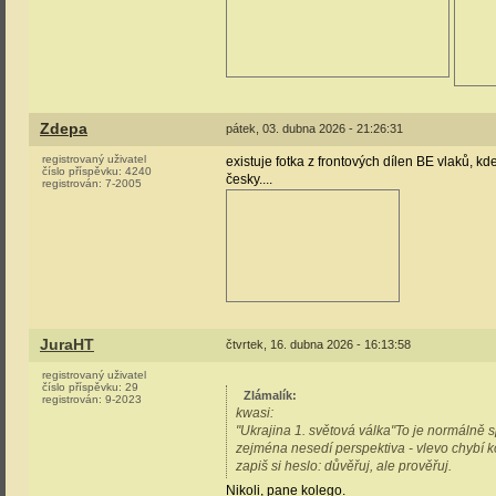
Zdepa
pátek, 03. dubna 2026 - 21:26:31
registrovaný uživatel
existuje fotka z frontových dílen BE vlaků, k
číslo příspěvku:
4240
česky....
registrován:
7-2005
JuraHT
čtvrtek, 16. dubna 2026 - 16:13:58
registrovaný uživatel
číslo příspěvku:
29
Zlámalík
:
registrován:
9-2023
kwasi:
"Ukrajina 1. světová válka"To je normálně s
zejména nesedí perspektiva - vlevo chybí ko
zapiš si heslo: důvěřuj, ale prověřuj.
Nikoli, pane kolego.