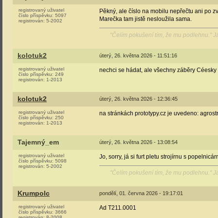
registrovaný uživatel
Pěkný, ale číslo na mobilu nepřečtu ani po z
číslo příspěvku:
5097
Marečka tam jistě nesloužila sama.
registrován:
5-2002
"Čelím pokušení tím, že mu podlehnu." 
kolotuk2
úterý, 26. května 2026 - 11:51:16
registrovaný uživatel
nechci se hádat, ale všechny záběry Céesky p
číslo příspěvku:
249
registrován:
1-2013
kolotuk2
úterý, 26. května 2026 - 12:36:45
registrovaný uživatel
na stránkách prototypy.cz je uvedeno: agros
číslo příspěvku:
250
registrován:
1-2013
Tajemný_em
úterý, 26. května 2026 - 13:08:54
registrovaný uživatel
Jo, sorry, já si furt pletu strojírnu s popelni
číslo příspěvku:
5098
registrován:
5-2002
"Čelím pokušení tím, že mu podlehnu." 
Krumpolc
pondělí, 01. června 2026 - 19:17:01
registrovaný uživatel
Ad T211.0001
číslo příspěvku:
3666
registrován:
8-2008