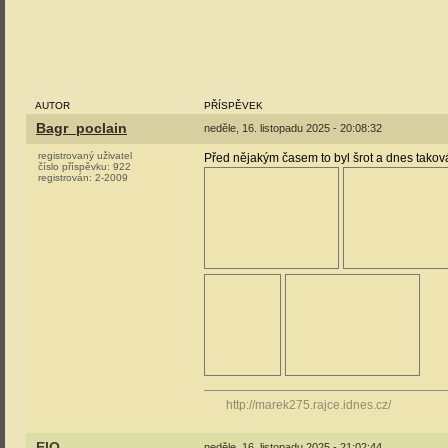
AUTOR
PŘÍSPĚVEK
Bagr_poclain
neděle, 16. listopadu 2025 - 20:08:32
registrovaný uživatel
Před nějakým časem to byl šrot a dnes tako
číslo příspěvku:
922
registrován:
2-2009
http://marek275.rajce.idnes.cz/
EIO
neděle, 16. listopadu 2025 - 21:02:44