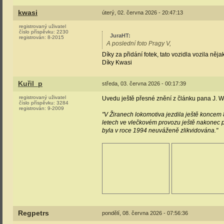
kwasi
úterý, 02. června 2026 - 20:47:13
registrovaný uživatel
číslo příspěvku:
2230
JuraHT
:
registrován:
8-2015
A poslední foto Pragy V,
Díky za přidání fotek, tato vozidla vozila ně
Díky Kwasi
Kuřil_p
středa, 03. června 2026 - 00:17:39
registrovaný uživatel
Uvedu ještě přesné znění z článku pana J. 
číslo příspěvku:
3284
registrován:
9-2009
"V Žiranech lokomotiva jezdila ještě koncem 
letech ve vlečkovém provozu ještě nakonec po
byla v roce 1994 neuváženě zlikvidována."
Regpetrs
pondělí, 08. června 2026 - 07:56:36