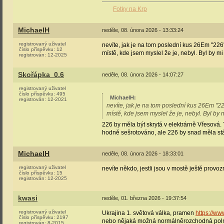
Fotky na Krp
MichaelH
neděle, 08. února 2026 - 13:33:24
registrovaný uživatel
nevíte, jak je na tom poslední kus 26Em "226
číslo příspěvku:
12
místě, kde jsem myslel že je, nebyl. Byl by m
registrován:
12-2025
Skořápka_0.6
neděle, 08. února 2026 - 14:07:27
registrovaný uživatel
číslo příspěvku:
495
MichaelH
:
registrován:
12-2021
nevíte, jak je na tom poslední kus 26Em "2
místě, kde jsem myslel že je, nebyl. Byl by
226 by měla být skrytá v elektrárně Vřesová. 
hodně sešrotováno, ale 226 by snad měla stá
MichaelH
neděle, 08. února 2026 - 18:33:01
registrovaný uživatel
nevíte někdo, jestli jsou v mostě ještě provozn
číslo příspěvku:
15
registrován:
12-2025
kwasi
neděle, 01. března 2026 - 19:37:54
registrovaný uživatel
Ukrajina 1. světová válka, pramen
https://w
číslo příspěvku:
2197
nebo nějaká možná normálněrozchodná poln
registrován:
8-2015