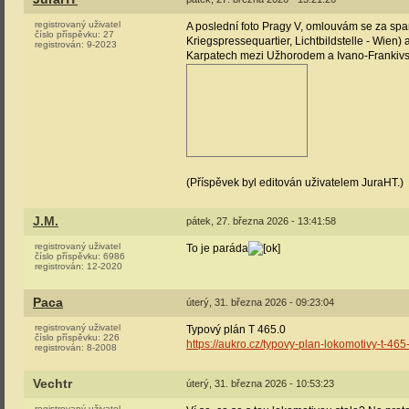
registrovaný uživatel
A poslední foto Pragy V, omlouvám se za spam
číslo příspěvku:
27
Kriegspressequartier, Lichtbildstelle - Wien)
registrován:
9-2023
Karpatech mezi Užhorodem a Ivano-Frankiv
(Příspěvek byl editován uživatelem JuraHT.)
J.M.
pátek, 27. března 2026 - 13:41:58
registrovaný uživatel
To je paráda
číslo příspěvku:
6986
registrován:
12-2020
Paca
úterý, 31. března 2026 - 09:23:04
registrovaný uživatel
Typový plán T 465.0
číslo příspěvku:
226
https://aukro.cz/typovy-plan-lokomotivy-t-4
registrován:
8-2008
Vechtr
úterý, 31. března 2026 - 10:53:23
registrovaný uživatel