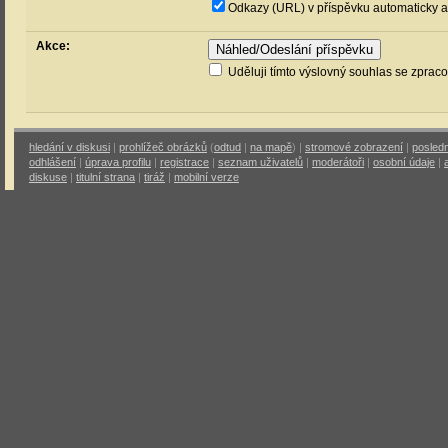
Odkazy (URL) v příspěvku automaticky a
Akce:
Uděluji tímto výslovný souhlas se zprac
hledání v diskusi
|
prohlížeč obrázků
(
odtud
|
na mapě
) |
stromové zobrazení
|
posledn
odhlášení
|
úprava profilu
|
registrace
|
seznam uživatelů
|
moderátoři
|
osobní údaje
|
diskuse
|
titulní strana
|
tiráž
|
mobilní verze