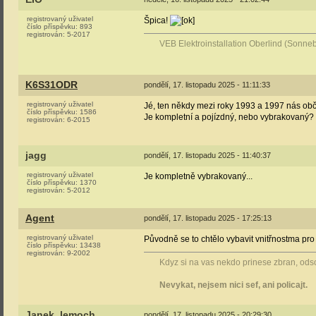
registrovaný uživatel
Špica!
číslo příspěvku:
893
registrován:
5-2017
VEB Elektroinstallation Oberlind (Sonn
K6S31ODR
pondělí, 17. listopadu 2025 - 11:11:33
registrovaný uživatel
Jé, ten někdy mezi roky 1993 a 1997 nás ob
číslo příspěvku:
1586
Je kompletní a pojízdný, nebo vybrakovaný?
registrován:
6-2015
jagg
pondělí, 17. listopadu 2025 - 11:40:37
registrovaný uživatel
Je kompletně vybrakovaný...
číslo příspěvku:
1370
registrován:
5-2012
Agent
pondělí, 17. listopadu 2025 - 17:25:13
registrovaný uživatel
Původně se to chtělo vybavit vnitřnostma pro
číslo příspěvku:
13438
registrován:
9-2002
Kdyz si na vas nekdo prinese zbran, odsou
Nevykat, nejsem nici sef, ani policajt.
Janek_lemoch
pondělí, 17. listopadu 2025 - 20:29:30