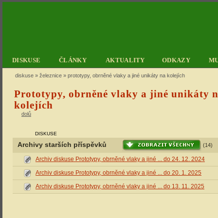
DISKUSE
ČLÁNKY
AKTUALITY
ODKAZY
M
diskuse
»
železnice
» prototypy, obrněné vlaky a jiné unikáty na kolejích
Prototypy, obrněné vlaky a jiné unikáty 
kolejích
dolů
DISKUSE
Archivy starších příspěvků
(14)
Archiv diskuse Prototypy, obrněné vlaky a jiné ... do 24. 12. 2024
Archiv diskuse Prototypy, obrněné vlaky a jiné ... do 20. 1. 2025
Archiv diskuse Prototypy, obrněné vlaky a jiné ... do 13. 11. 2025