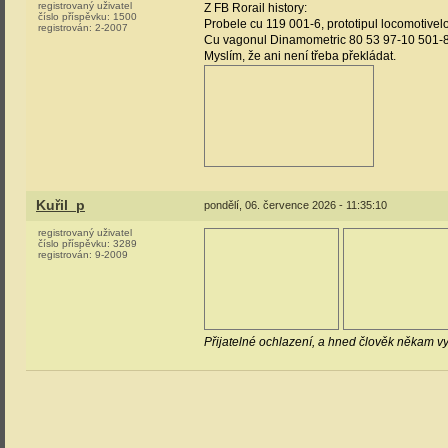
registrovaný uživatel
Z FB Rorail history:
číslo příspěvku:
1500
Probele cu 119 001-6, prototipul locomotivelo
registrován:
2-2007
Cu vagonul Dinamometric 80 53 97-10 501-8
Myslím, že ani není třeba překládat.
Kuřil_p
pondělí, 06. července 2026 - 11:35:10
registrovaný uživatel
číslo příspěvku:
3289
registrován:
9-2009
Přijatelné ochlazení, a hned člověk někam vyr