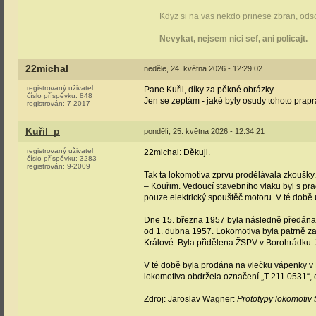
Kdyz si na vas nekdo prinese zbran, odsou
Nevykat, nejsem nici sef, ani policajt.
22michal
neděle, 24. května 2026 - 12:29:02
registrovaný uživatel
Pane Kuřil, díky za pěkné obrázky.
číslo příspěvku:
848
Jen se zeptám - jaké byly osudy tohoto prap
registrován:
7-2017
Kuřil_p
pondělí, 25. května 2026 - 12:34:21
registrovaný uživatel
22michal: Děkuji.
číslo příspěvku:
3283
registrován:
9-2009
Tak ta lokomotiva zprvu prodělávala zkoušky.
– Kouřim. Vedoucí stavebního vlaku byl s pr
pouze elektrický spouštěč motoru. V té době
Dne 15. března 1957 byla následně předána 
od 1. dubna 1957. Lokomotiva byla patrně zař
Králové. Byla přidělena ŽSPV v Borohrádku. Z
V té době byla prodána na vlečku vápenky v
lokomotiva obdržela označení „T 211.0531“, co
Zdroj: Jaroslav Wagner:
Prototypy lokomotiv