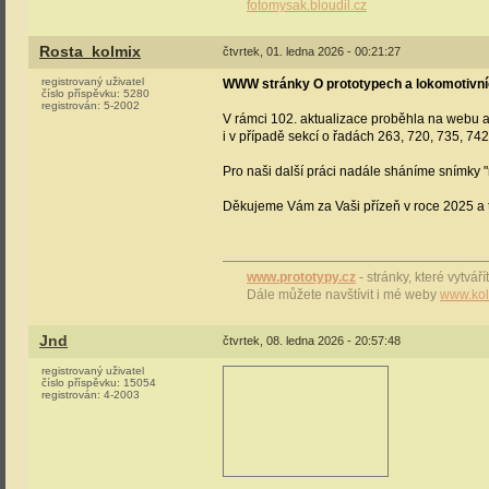
fotomysak.bloudil.cz
Rosta_kolmix
čtvrtek, 01. ledna 2026 - 00:21:27
registrovaný uživatel
WWW stránky O prototypech a lokomotivních
číslo příspěvku:
5280
registrován:
5-2002
V rámci 102. aktualizace proběhla na webu a
i v případě sekcí o řadách 263, 720, 735, 742
Pro naši další práci nadále sháníme snímky
Děkujeme Vám za Vaši přízeň v roce 2025 a 
www.prototypy.cz
- stránky, které vytváří
Dále můžete navštívit i mé weby
www.kol
Jnd
čtvrtek, 08. ledna 2026 - 20:57:48
registrovaný uživatel
číslo příspěvku:
15054
registrován:
4-2003