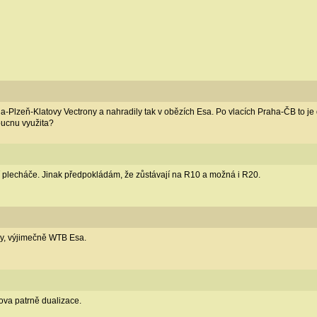
Plzeň-Klatovy Vectrony a nahradily tak v obězích Esa. Po vlacích Praha-ČB to je dal
oucnu využita?
í plecháče. Jinak předpokládám, že zůstávají na R10 a možná i R20.
y, výjimečně WTB Esa.
ova patrně dualizace.