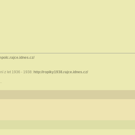
mpolc.rajce.idnes.cz/
í z let 1936 - 1938:
http://ropiky1938.rajce.idnes.cz/
..