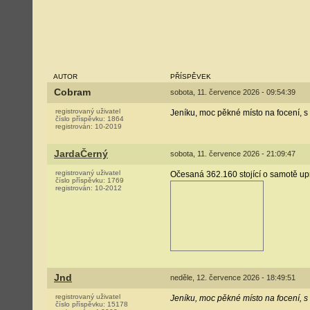
AUTOR
PŘÍSPĚVEK
Cobram
sobota, 11. července 2026 - 09:54:39
registrovaný uživatel
Jeníku, moc pěkné místo na focení, s 
číslo příspěvku:
1864
registrován:
10-2019
JardaČerný
sobota, 11. července 2026 - 21:09:47
registrovaný uživatel
Očesaná 362.160 stojící o samotě upr
číslo příspěvku:
1769
registrován:
10-2012
Jnd
neděle, 12. července 2026 - 18:49:51
registrovaný uživatel
Jeníku, moc pěkné místo na focení, s 
číslo příspěvku:
15178