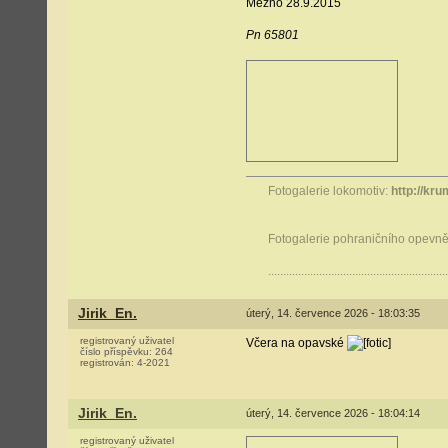
Mezno 28.9.2015
Pn 65801
Fotogalerie lokomotiv:
http://kru
Fotogalerie pohraničního opevněn
............................................................
Jirik_En.
úterý, 14. července 2026 - 18:03:35
registrovaný uživatel
Včera na opavské
číslo příspěvku:
264
registrován:
4-2021
Jirik_En.
úterý, 14. července 2026 - 18:04:14
registrovaný uživatel