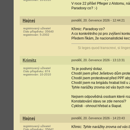
V roce 22 přišel Pfleger z Alstomu, 
Paradoxy co? :-)
Hajnej
pondělí, 20. července 2026 - 12:44:21
registrovaný uživatel
Křimic:
Paradoxy co?
číslo příspěvku:
35640
A co konkrétního jsi pro zvýšení kon
registrován:
5-2002
Předem říkám, že nacionalistické kecy
Si leges quod transcrevi, si linge
Krimitz
pondělí, 20. července 2026 - 13:13:31
registrovaný uživatel
To je podivný dotaz.
číslo příspěvku:
874
Chodil jsem před Ješetovo dům prote
registrován:
10-2010
Chodil jsem protestovat před PPF aby
Chodil jsem na brigádu hrabat listí u
Tyhle narážky zrovna od vás bych neč
Nejsem odpovědná osobam které roz
Konstatování stavu se zde nenosí?
Cyklisti - ohnout hřebat a šlapat.
Hajnej
pondělí, 20. července 2026 - 14:23:43
registrovaný uživatel
Křimic:
Tyhle narážky zrovna od vás 
číslo příspěvku:
35642