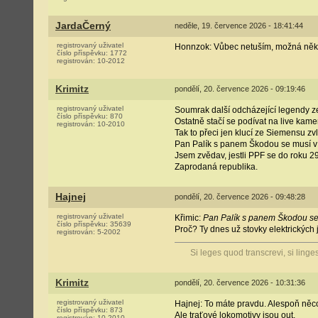
JardaČerný
neděle, 19. července 2026 - 18:41:44
registrovaný uživatel
Honnzok: Vůbec netuším, možná někd
číslo příspěvku:
1772
registrován:
10-2012
Krimitz
pondělí, 20. července 2026 - 09:19:46
registrovaný uživatel
Soumrak další odcházející legendy z
číslo příspěvku:
870
Ostatně stačí se podívat na live kam
registrován:
10-2010
Tak to přeci jen klucí ze Siemensu zvl
Pan Palík s panem Škodou se musí v
Jsem zvědav, jestli PPF se do roku 29
Zaprodaná republika.
Hajnej
pondělí, 20. července 2026 - 09:48:28
registrovaný uživatel
Křimic:
Pan Palík s panem Škodou se 
číslo příspěvku:
35639
Proč? Ty dnes už stovky elektrických 
registrován:
5-2002
Si leges quod transcrevi, si linge
Krimitz
pondělí, 20. července 2026 - 10:31:36
registrovaný uživatel
Hajnej: To máte pravdu. Alespoň něc
číslo příspěvku:
873
Ale traťové lokomotivy jsou out.
registrován:
10-2010