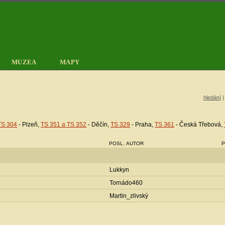
MUZEA
MAPY
hledání
TS 304
- Plzeň,
TS 351 a TS 352
- Děčín,
TS 329
- Praha,
TS 361
- Česká Třebová,
POSL. AUTOR
P
Lukkyn
Tornádo460
Martin_zlivský