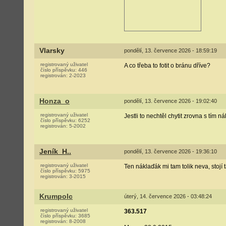
Vlarsky
pondělí, 13. července 2026 - 18:59:19
registrovaný uživatel
A co třeba to fotit o bránu dříve?
číslo příspěvku:
446
registrován:
2-2023
Honza_o
pondělí, 13. července 2026 - 19:02:40
registrovaný uživatel
Jestli to nechtěl chytit zrovna s tím
číslo příspěvku:
6252
registrován:
5-2002
Jeník_H..
pondělí, 13. července 2026 - 19:36:10
registrovaný uživatel
Ten náklaďák mi tam tolik neva, stojí
číslo příspěvku:
5975
registrován:
3-2015
Krumpolc
úterý, 14. července 2026 - 03:48:24
registrovaný uživatel
363.517
číslo příspěvku:
3685
registrován:
8-2008