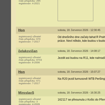
číslo příspěvku:
265
registrován:
4-2021
Hon
sobota, 18. července 2026 - 12:30:45
registrovaný uživatel
Od dnešního dne začaly tahat R Praha-
číslo příspěvku:
670
práce. Neví někdo, kde budou v bud
registrován:
7-2017
čelakovičan
sobota, 18. července 2026 - 14:08:17
registrovaný uživatel
Jezdit asi budou na R11, kde nahrad
číslo příspěvku:
8703
registrován:
8-2006
Hon
sobota, 18. července 2026 - 15:07:27
registrovaný uživatel
Na R20 jezdí turnusově WTB Peršing
číslo příspěvku:
671
registrován:
7-2017
MiroslavS
sobota, 18. července 2026 - 16:30:25
registrovaný uživatel
162117 se přesunula z Košic do Přer
číslo příspěvku:
3
registrován:
4-2026