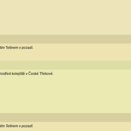
tím Tetínem v pozadí.
ostřed kolejiště v České Třebové.
tím Tetínem v pozadí.