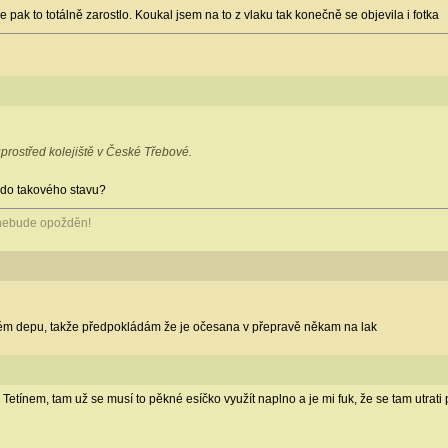
le pak to totálně zarostlo. Koukal jsem na to z vlaku tak konečně se objevila i fotka
prostřed kolejiště v České Třebové.
a do takového stavu?
 nebude opožděn!
kém depu, takže předpokládám že je očesana v přepravě někam na lak
Tetínem, tam už se musí to pěkné esíčko využít naplno a je mi fuk, že se tam utrati p