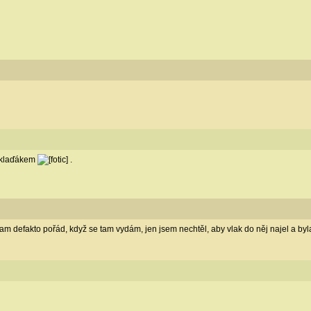
 náklaďákem
.
 tam defakto pořád, když se tam vydám, jen jsem nechtěl, aby vlak do něj najel a by