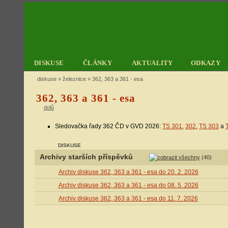
DISKUSE
ČLÁNKY
AKTUALITY
ODKAZY
diskuse
»
železnice
» 362, 363 a 361 - esa
362, 363 a 361 - esa
dolů
Sledovačka řady 362 ČD v GVD 2026:
TS 301
,
302
,
TS 303
a
DISKUSE
Archivy starších příspěvků
(40)
Archiv diskuse 362, 363 a 361 - esa do 20. 2. 2026
Archiv diskuse 362, 363 a 361 - esa do 08. 5. 2026
Archiv diskuse 362, 363 a 361 - esa do 11. 7. 2026