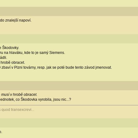
o znalejší napoví.
e Škodovky.
eru na hlaváku, kde to je samý Siemens.
ádli.
 hrobě obracet.
 zbaví v Plzni továrny, resp. jak se poté bude tento závod jmenovat.
musí v hrobě obracet.
jednotek, co Škodovka vyrobila, jsou nic...?
s quod transexcrevi...
o.