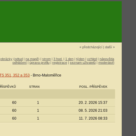
« předcházející
|
další »
|
obrázky
(
odtud
|
na mapě
) |
strom
|
3 hod.
|
1 den
|
týden
|
vzhled
|
nápověda
odhlášení
|
úprava profilu
|
registrace
|
seznam uživatelů
|
moderátoři
TS 351, 352 a 353
- Brno-Maloměřice
ŘÍSPĚVKŮ
STRAN
POSL. PŘÍSPĚVEK
60
1
20. 2. 2026 15:37
60
1
08. 5. 2026 21:03
60
1
11. 7. 2026 08:33