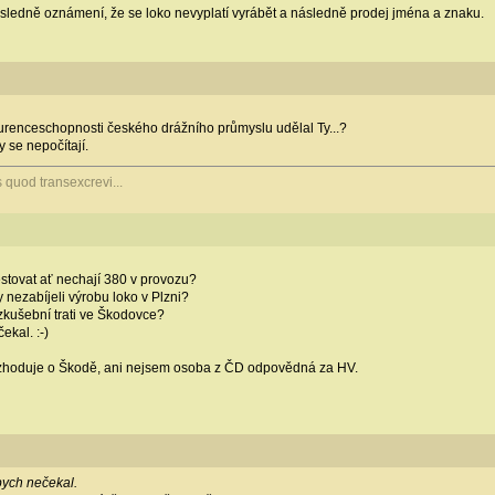
následně oznámení, že se loko nevyplatí vyrábět a následně prodej jména a znaku.
kurenceschopnosti českého drážního průmyslu udělal Ty...?
 se nepočítají.
s quod transexcrevi...
stovat ať nechají 380 v provozu?
 nezabíjeli výrobu loko v Plzni?
 zkušební trati ve Škodovce?
ekal. :-)
hoduje o Škodě, ani nejsem osoba z ČD odpovědná za HV.
bych nečekal.