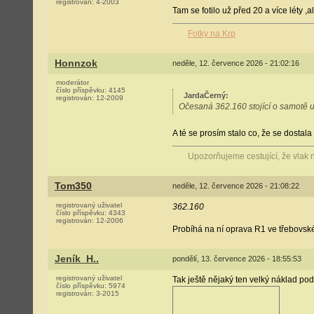
registrován:
4-2003
Tam se fotilo už před 20 a více léty ,a
Fotky na Krp
Honnzok
neděle, 12. července 2026 - 21:02:16
moderátor
číslo příspěvku:
4145
JardaČerný
:
registrován:
12-2009
Očesaná 362.160 stojící o samotě u
A té se prosím stalo co, že se dostal
Upozorňujeme cestující, že vlak
Tom350
neděle, 12. července 2026 - 21:08:22
registrovaný uživatel
362.160
číslo příspěvku:
4343
registrován:
12-2006
Probíhá na ní oprava R1 ve třebovs
Jeník_H..
pondělí, 13. července 2026 - 18:55:53
registrovaný uživatel
Tak ještě nějaký ten velký náklad pod 
číslo příspěvku:
5974
registrován:
3-2015