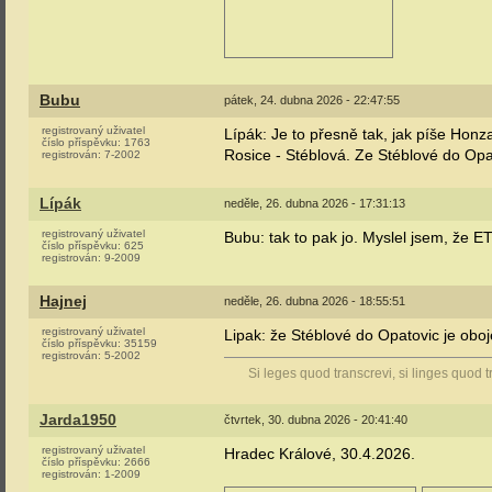
Bubu
pátek, 24. dubna 2026 - 22:47:55
registrovaný uživatel
Lípák: Je to přesně tak, jak píše Honz
číslo příspěvku:
1763
Rosice - Stéblová. Ze Stéblové do Opa
registrován:
7-2002
Lípák
neděle, 26. dubna 2026 - 17:31:13
registrovaný uživatel
Bubu: tak to pak jo. Myslel jsem, že 
číslo příspěvku:
625
registrován:
9-2009
Hajnej
neděle, 26. dubna 2026 - 18:55:51
registrovaný uživatel
Lipak: že Stéblové do Opatovic je obo
číslo příspěvku:
35159
registrován:
5-2002
Si leges quod transcrevi, si linges quod t
Jarda1950
čtvrtek, 30. dubna 2026 - 20:41:40
registrovaný uživatel
Hradec Králové, 30.4.2026.
číslo příspěvku:
2666
registrován:
1-2009