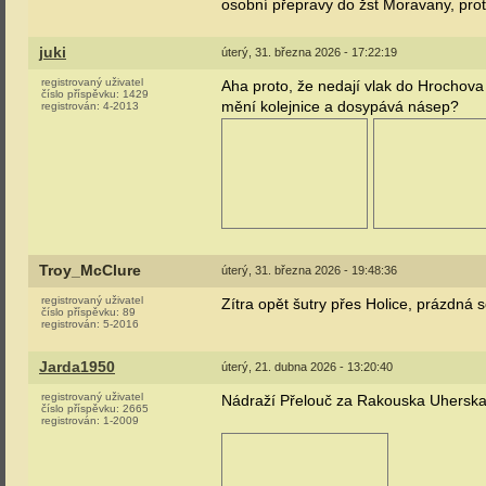
osobní přepravy do žst Moravany, pr
juki
úterý, 31. března 2026 - 17:22:19
registrovaný uživatel
Aha proto, že nedají vlak do Hrochova
číslo příspěvku:
1429
mění kolejnice a dosypává násep?
registrován:
4-2013
Troy_McClure
úterý, 31. března 2026 - 19:48:36
registrovaný uživatel
Zítra opět šutry přes Holice, prázdná
číslo příspěvku:
89
registrován:
5-2016
Jarda1950
úterý, 21. dubna 2026 - 13:20:40
registrovaný uživatel
Nádraží Přelouč za Rakouska Uherska
číslo příspěvku:
2665
registrován:
1-2009