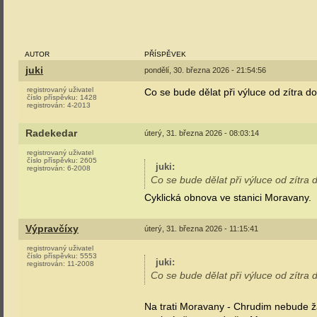
AUTOR
PŘÍSPĚVEK
juki
pondělí, 30. března 2026 - 21:54:56
registrovaný uživatel
Co se bude dělat při výluce od zítra d
číslo příspěvku:
1428
registrován:
4-2013
Radekedar
úterý, 31. března 2026 - 08:03:14
registrovaný uživatel
číslo příspěvku:
2605
juki
:
registrován:
6-2008
Co se bude dělat při výluce od zítra 
Cyklická obnova ve stanici Moravany.
Výpravčíxy
úterý, 31. března 2026 - 11:15:41
registrovaný uživatel
číslo příspěvku:
5553
juki
:
registrován:
11-2008
Co se bude dělat při výluce od zítra 
Na trati Moravany - Chrudim nebude ž