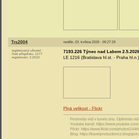
Trs2004
neděle, 03. května 2026 - 09:27:29
registrovaný uživatel
7193.226 Týnec nad Labem 2.5.202
číslo příspěvku:
2177
LE 1216 (Bratislava hl.st. - Praha hl.n.
registrován:
2-2010
Plná velikost - Flickr
Pesimista vidí v tunelu tmu. Optimista vidí 
Youtube kanál: https://www.youtube.com
Flickr: https://www.flickr.com/photos/1
Blog: https://travelproductioncz.blogspot.