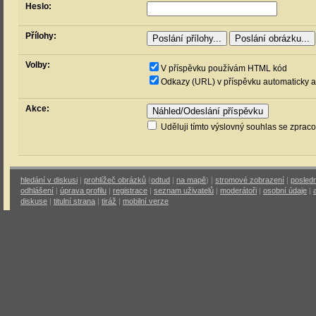
Heslo:
Přílohy:
Volby:
V příspěvku používám HTML kód
Odkazy (URL) v příspěvku automaticky a
Akce:
Uděluji tímto výslovný souhlas se zprac
hledání v diskusi
|
prohlížeč obrázků
(
odtud
|
na mapě
) |
stromové zobrazení
|
posledn
odhlášení
|
úprava profilu
|
registrace
|
seznam uživatelů
|
moderátoři
|
osobní údaje
|
diskuse
|
titulní strana
|
tiráž
|
mobilní verze