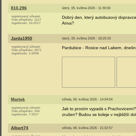
810.296
úterý, 05. května 2026 - 11:30:00
registrovaný uživatel
Dobrý den, který autobusový dopravce
číslo příspěvku:
1127
Ariva?
registrován:
10-2017
Jarda1950
úterý, 05. května 2026 - 18:29:33
registrovaný uživatel
Pardubice - Rosice nad Labem, dnešní
číslo příspěvku:
2671
registrován:
1-2009
Martek
středa, 06. května 2026 - 14:04:04
registrovaný uživatel
Jak to prosím vypadá s Prachovicemi?
číslo příspěvku:
264
zrušen? Budou se koleje v nejbližší d
registrován:
7-2017
Albert74
středa, 06. května 2026 - 21:02:57