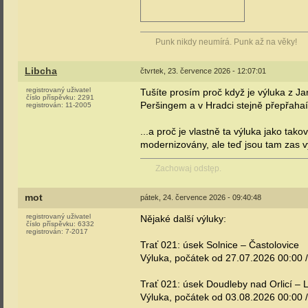
Punk nikdy neumírá. Punk až na věky!
Libcha
čtvrtek, 23. července 2026 - 12:07:01
registrovaný uživatel
Tušíte prosím proč když je výluka z 
číslo příspěvku:
2291
Peršingem a v Hradci stejně přepřahaí
registrován:
11-2005
...a proč je vlastně ta výluka jako tak
modernizovány, ale teď jsou tam zas v
Zachowaj odstęp.
mot
pátek, 24. července 2026 - 09:40:48
registrovaný uživatel
Nějaké další výluky:
číslo příspěvku:
6332
registrován:
7-2017
Trať 021: úsek Solnice – Častolovice
Výluka, počátek od 27.07.2026 00:00 
Trať 021: úsek Doudleby nad Orlicí – 
Výluka, počátek od 03.08.2026 00:00 