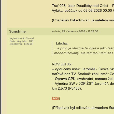
Trať 023: úsek Doudleby nad Orlicí – 
Výluka, počátek od 03.08.2026 00:00 
(Příspěvek byl editován uživatelem mo
Sunshine
sobota, 25. července 2026 - 11:24:30
registrovaný uživatel
číslo příspěvku:
103
Libcha
:
registrován:
6-2019
...a proč je vlastně ta výluka jako ta
modernizovány, ale teď jsou tam zas
ROV 53105:
– vyloučený úsek: Jaroměř - Česká Ska
traťová bez TV, Starkoč: záhl. směr Če
– Oprava GPK, svařování, sanace žel.
– Výměna SW v JOP ŽST Jaroměř; dopl
km 2,573 (P5433).
zdroj
(Příspěvek byl editován uživatelem Su