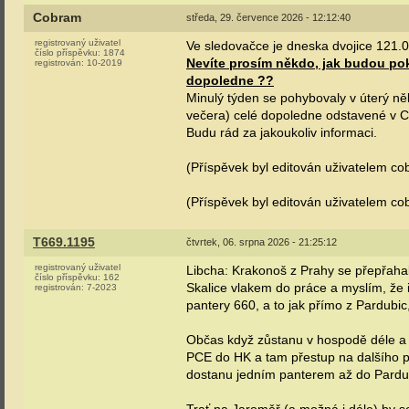
Cobram
středa, 29. července 2026 - 12:12:40
registrovaný uživatel
Ve sledovačce je dneska dvojice 121.
číslo příspěvku:
1874
Nevíte prosím někdo, jak budou pok
registrován:
10-2019
dopoledne ??
Minulý týden se pohybovaly v úterý n
večera) celé dopoledne odstavené v C
Budu rád za jakoukoliv informaci.
(Příspěvek byl editován uživatelem co
(Příspěvek byl editován uživatelem co
T669.1195
čtvrtek, 06. srpna 2026 - 21:25:12
registrovaný uživatel
Libcha: Krakonoš z Prahy se přepřahal
číslo příspěvku:
162
Skalice vlakem do práce a myslím, že i
registrován:
7-2023
pantery 660, a to jak přímo z Pardubic
Občas když zůstanu v hospodě déle a 
PCE do HK a tam přestup na dalšího p
dostanu jedním panterem až do Pardu