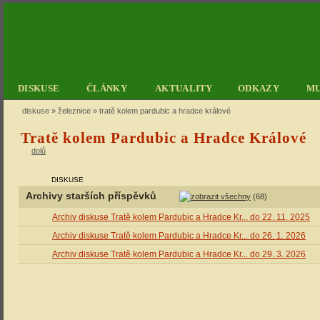
DISKUSE
ČLÁNKY
AKTUALITY
ODKAZY
M
diskuse
»
železnice
» tratě kolem pardubic a hradce králové
Tratě kolem Pardubic a Hradce Králové
dolů
DISKUSE
Archivy starších příspěvků
(68)
Archiv diskuse Tratě kolem Pardubic a Hradce Kr... do 22. 11. 2025
Archiv diskuse Tratě kolem Pardubic a Hradce Kr... do 26. 1. 2026
Archiv diskuse Tratě kolem Pardubic a Hradce Kr... do 29. 3. 2026