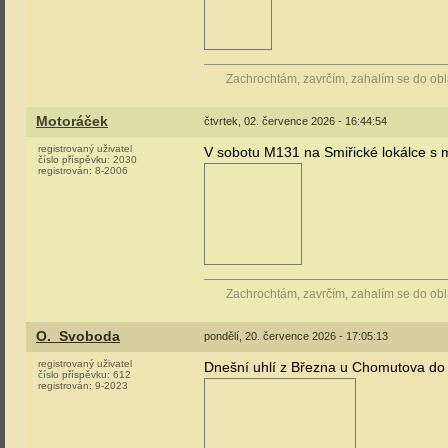
Zachrochtám, zavrčím, zahalím se do ob
Motoráček
čtvrtek, 02. července 2026 - 16:44:54
registrovaný uživatel
V sobotu M131 na Smiřické lokálce s m
číslo příspěvku:
2030
registrován:
8-2006
Zachrochtám, zavrčím, zahalím se do ob
O._Svoboda
pondělí, 20. července 2026 - 17:05:13
registrovaný uživatel
Dnešní uhlí z Března u Chomutova do
číslo příspěvku:
612
registrován:
9-2023