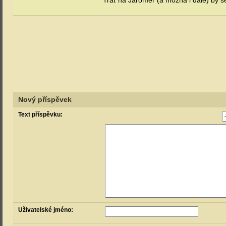
Trať na Jaroměř (a možná i dále) by se
Nový příspěvek
Text příspěvku:
Uživatelské jméno: