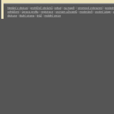
hledání v diskusi
|
prohlížeč obrázků
(
odtud
|
na mapě
) |
stromové zobrazení
|
posledn
odhlášení
|
úprava profilu
|
registrace
|
seznam uživatelů
|
moderátoři
|
osobní údaje
|
diskuse
|
titulní strana
|
tiráž
|
mobilní verze