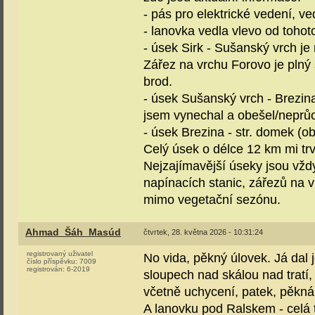
- pás pro elektrické vedení, v
- lanovka vedla vlevo od toho
- úsek Sirk - Sušanský vrch je
Zářez na vrchu Forovo je plný
brod.
- úsek Sušanský vrch - Brezina
jsem vynechal a obešel/nepr
- úsek Brezina - str. domek (o
Celý úsek o délce 12 km mi trv
Nejzajímavější úseky jsou vž
napínacích stanic, zářezů na 
mimo vegetační sezónu.
Ahmad_Šáh_Masúd
čtvrtek, 28. května 2026 - 10:31:24
registrovaný uživatel
No vida, pěkný úlovek. Já dal 
číslo příspěvku:
7009
registrován:
6-2019
sloupech nad skálou nad tratí
včetně uchycení, patek, pěkná
A lanovku pod Ralskem - celá 