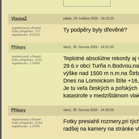
VlastaZ
pátek, 29. května 2026 - 16:10:23
registrovaný uživatel
Ty podpěry byly dřevěné?
číslo příspěvku:
737
registrován:
6-2015
Přilepy
úterý, 30. června 2026 - 14:21:03
registrovaný uživatel
Teplotné absolútne rekordy aj 
číslo příspěvku:
2211
registrován:
1-2009
29.6.v obci Turňa n.Bodvou,na 
výške nad 1500 m n.m.na Štrbs
Dnes na Lomnickom štíte +16
Je tu veľa českých a poľských 
katastrofe v medzištátnom vlak
Přilepy
úterý, 30. června 2026 - 14:28:29
registrovaný uživatel
Fotky presiahli rozmery,pri tý
číslo příspěvku:
2214
registrován:
1-2009
radšej na kamery na stránke v