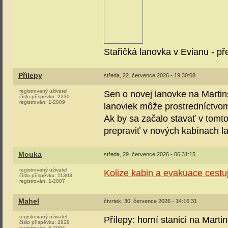
Stařičká lanovka v Evianu - př
Přilepy
středa, 22. července 2026 - 19:30:08
registrovaný uživatel
Sen o novej lanovke na Martin
číslo příspěvku:
2230
registrován:
1-2009
lanoviek môže prostredníctvo
Ak by sa začalo stavať v tomto 
prepraviť v nových kabínach l
Mouka
středa, 29. července 2026 - 06:31:15
registrovaný uživatel
Kolize kabin a evakuace cestu
číslo příspěvku:
11303
registrován:
1-2007
Mahel
čtvrtek, 30. července 2026 - 14:16:31
registrovaný uživatel
Přílepy: horní stanici na Marti
číslo příspěvku:
2928
registrován:
6-2004