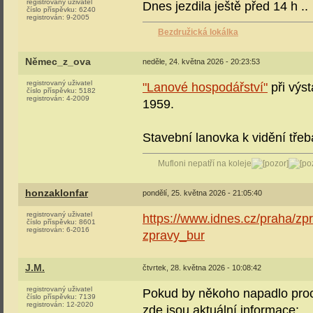
registrovaný uživatel
Dnes jezdila ještě před 14 h ..
číslo příspěvku:
6240
registrován:
9-2005
Bezdružická lokálka
Němec_z_ova
neděle, 24. května 2026 - 20:23:53
registrovaný uživatel
"Lanové hospodářství"
při výs
číslo příspěvku:
5182
registrován:
4-2009
1959.
Stavební lanovka k vidění tře
Mufloni nepatří na koleje
honzaklonfar
pondělí, 25. května 2026 - 21:05:40
registrovaný uživatel
https://www.idnes.cz/praha/z
číslo příspěvku:
8601
registrován:
6-2016
zpravy_bur
J.M.
čtvrtek, 28. května 2026 - 10:08:42
registrovaný uživatel
Pokud by někoho napadlo prochá
číslo příspěvku:
7139
registrován:
12-2020
zde jsou aktuální informace: