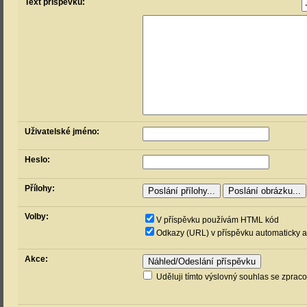
Text příspěvku:
Uživatelské jméno:
Heslo:
Přílohy:
Volby:
V příspěvku používám HTML kód
Odkazy (URL) v příspěvku automaticky a
Akce:
Uděluji tímto výslovný souhlas se zprac