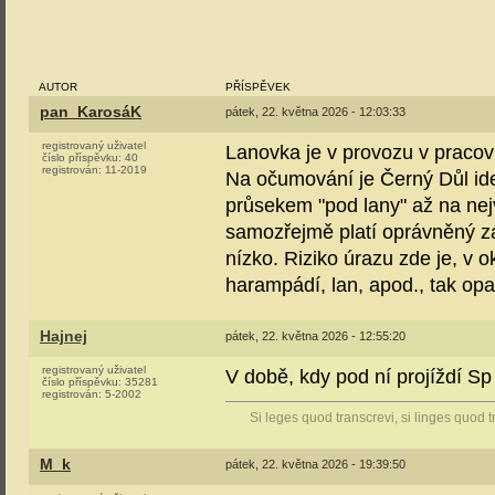
AUTOR
PŘÍSPĚVEK
pan_KarosáK
pátek, 22. května 2026 - 12:03:33
registrovaný uživatel
Lanovka je v provozu v pracov
číslo příspěvku:
40
registrován:
11-2019
Na očumování je Černý Důl ideá
průsekem "pod lany" až na nejv
samozřejmě platí oprávněný zá
nízko. Riziko úrazu zde je, v 
harampádí, lan, apod., tak op
Hajnej
pátek, 22. května 2026 - 12:55:20
registrovaný uživatel
V době, kdy pod ní projíždí Sp
číslo příspěvku:
35281
registrován:
5-2002
Si leges quod transcrevi, si linges quod t
M_k
pátek, 22. května 2026 - 19:39:50