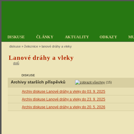
DISKUSE
ČLÁNKY
AKTUALITY
ODKAZY
M
diskuse
»
železnice
» lanové dráhy a vleky
Lanové dráhy a vleky
dolů
DISKUSE
Archivy starších příspěvků
(15)
Archiv diskuse Lanové dráhy a vleky do 03. 9. 2025
Archiv diskuse Lanové dráhy a vleky do 23. 9. 2025
Archiv diskuse Lanové dráhy a vleky do 20. 5. 2026