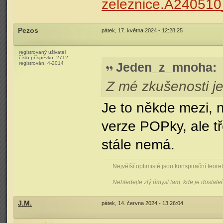
zeleznice.A24051
Pezos
pátek, 17. května 2024 - 12:28:25
registrovaný uživatel
číslo příspěvku:
2712
registrován:
4-2014
Jeden_z_mnoha
:
Z mé zkušenosti j
Je to někde mezi, n
verze POPky, ale t
stále nemá.
Největší optimisté jsou konspirační teoreti
Nehledejte zlý úmysl tam, kde je dostat
J.M.
pátek, 14. června 2024 - 13:26:04