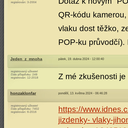
Dotaz k novým "POP
registrován:
3-2004
QR-kódu kamerou, 
vlaku dost těžko, z
POP-ku průvodčí). N
Jeden_z_mnoha
pátek, 19. dubna 2024 - 12:00:40
registrovaný uživatel
Z mé zkušenosti je
číslo příspěvku:
248
registrován:
12-2018
honzaklonfar
pondělí, 13. května 2024 - 06:46:28
registrovaný uživatel
https://www.idnes.
číslo příspěvku:
7402
registrován:
6-2016
jizdenky- vlaky-jih