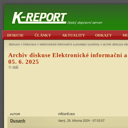
DISKUSE
ČLÁNKY
AKTUALITY
ODKAZY
M
diskuse
»
železnice
»
elektronické informační a prodejní systémy
» archiv diskuse ele
Archiv diskuse Elektronické informační a 
05. 6. 2025
dolů
AUTOR
PŘÍSPĚVEK
Dusanh
úterý, 26. března 2024 - 07:53:07