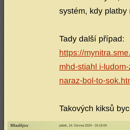
systém, kdy platby 
Tady další případ:
https://mynitra.sm
mhd-stiahl i-ludom
naraz-bol-to-sok.ht
Takových kiksů bych
Mladějov
pátek, 14. června 2024 - 16:19:04