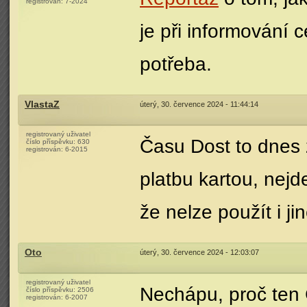
registrován:
7-2024
je při informování c
potřeba.
VlastaZ
úterý, 30. července 2024 - 11:44:14
registrovaný uživatel
Času Dost to dnes 
číslo příspěvku:
630
registrován:
6-2015
platbu kartou, nejd
že nelze použít i j
Oto
úterý, 30. července 2024 - 12:03:07
registrovaný uživatel
Nechápu, proč ten 
číslo příspěvku:
2506
registrován:
6-2007