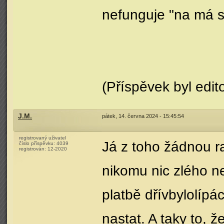
nefunguje "na má s
(Příspěvek byl edit
J.M.
pátek, 14. června 2024 - 15:45:54
registrovaný uživatel
Já z toho žádnou r
číslo příspěvku:
4039
registrován:
12-2020
nikomu nic zlého ne
platbě dřívbylolí
nastat. A taky to, 