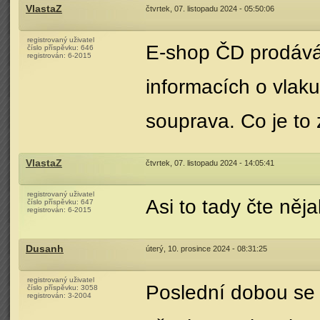
VlastaZ
čtvrtek, 07. listopadu 2024 - 05:50:06
registrovaný uživatel
E-shop ČD prodává 
číslo příspěvku:
646
registrován:
6-2015
informacích o vlaku
souprava. Co je to
VlastaZ
čtvrtek, 07. listopadu 2024 - 14:05:41
registrovaný uživatel
Asi to tady čte ně
číslo příspěvku:
647
registrován:
6-2015
Dusanh
úterý, 10. prosince 2024 - 08:31:25
registrovaný uživatel
Poslední dobou se 
číslo příspěvku:
3058
registrován:
3-2004