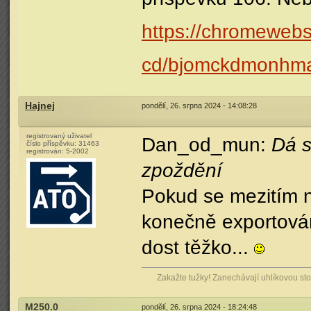
https://chromewebs
cd/bjomckdmonhmam
Hajnej
pondělí, 26. srpna 2024 - 14:08:28
registrovaný uživatel
Dan_od_mun:
Dá s
číslo příspěvku:
31463
registrován:
5-2002
zpoždění
Pokud se mezitím n
konečně exportovány
dost těžko...
Zakažte tužky! Zanechávají uhlíkovou stop
M250.0
pondělí, 26. srpna 2024 - 18:24:48