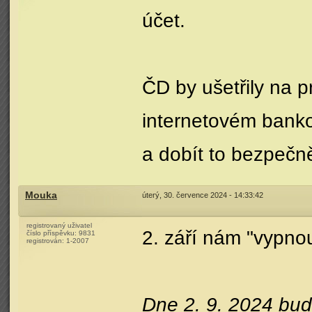
účet.
ČD by ušetřily na p
internetovém banko
a dobít to bezpečně
Mouka
úterý, 30. července 2024 - 14:33:42
registrovaný uživatel
2. září nám "vypno
číslo příspěvku:
9831
registrován:
1-2007
Dne 2. 9. 2024 bu