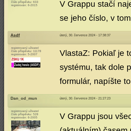
V Grappu stačí naj
číslo příspěvku:
633
registrován:
6-2015
se jeho číslo, v to
Asdf
úterý, 30. července 2024 - 17:38:37
registrovaný uživatel
VlastaZ: Pokiaľ je 
číslo příspěvku:
11178
registrován:
5-2007
systému, tak dole 
formulár, napíšte t
Dan_od_mun
úterý, 30. července 2024 - 21:27:23
registrovaný uživatel
V Grappu jsou vše
číslo příspěvku:
528
registrován:
6-2005
(aktuálním) časem p