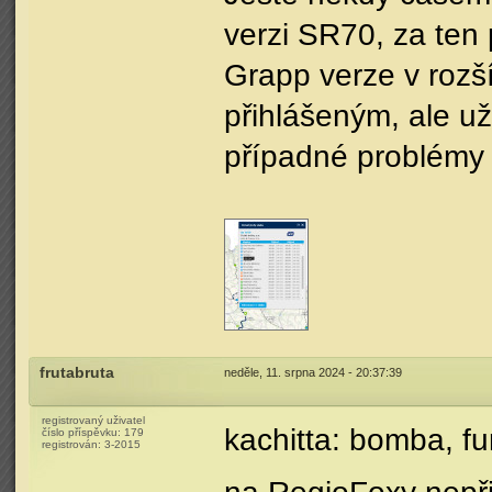
verzi SR70, za ten
Grapp verze v rozší
přihlášeným, ale u
případné problémy
frutabruta
neděle, 11. srpna 2024 - 20:37:39
registrovaný uživatel
kachitta: bomba, f
číslo příspěvku:
179
registrován:
3-2015