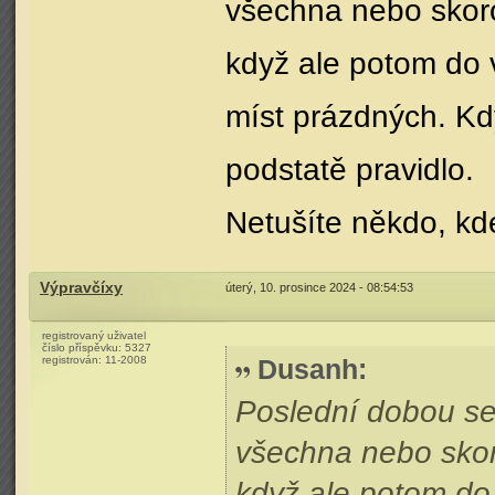
všechna nebo skor
když ale potom do v
míst prázdných. Kdy
podstatě pravidlo.
Netušíte někdo, kd
Výpravčíxy
úterý, 10. prosince 2024 - 08:54:53
registrovaný uživatel
číslo příspěvku:
5327
registrován:
11-2008
Dusanh
:
Poslední dobou se
všechna nebo sko
když ale potom do 