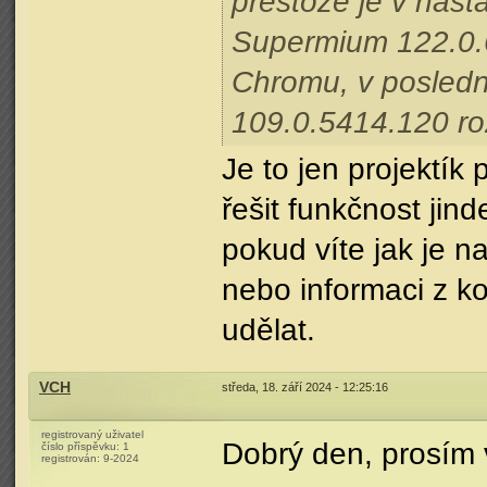
přestože je v nast
Supermium 122.0.6
Chromu, v posledn
109.0.5414.120 ro
Je to jen projektík
řešit funkčnost jin
pokud víte jak je n
nebo informaci z k
udělat.
VCH
středa, 18. září 2024 - 12:25:16
registrovaný uživatel
Dobrý den, prosím 
číslo příspěvku:
1
registrován:
9-2024