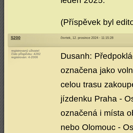
leden 2025.
(Příspěvek byl edit
S200
čtvrtek, 12. prosince 2024 - 11:15:28
registrovaný uživatel
Dusanh: Předpoklád
číslo příspěvku:
4282
registrován:
4-2006
označena jako volná
celou trasu zakoup
jízdenku Praha - O
označená i místa o
nebo Olomouc - Ost