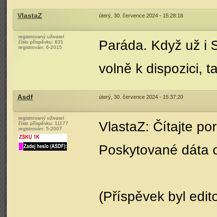
VlastaZ
úterý, 30. července 2024 - 15:28:18
registrovaný uživatel
Paráda. Když už i S
číslo příspěvku:
631
registrován:
6-2015
volně k dispozici,
Asdf
úterý, 30. července 2024 - 15:37:20
registrovaný uživatel
VlastaZ: Čítajte po
číslo příspěvku:
11177
registrován:
5-2007
Poskytované dáta 
(Příspěvek byl edit