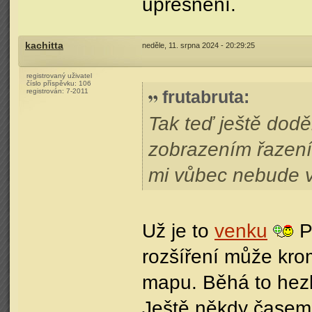
upřesnění.
kachitta
neděle, 11. srpna 2024 - 20:29:25
registrovaný uživatel
číslo příspěvku:
106
registrován:
7-2011
frutabruta
:
Tak teď ještě dodě
zobrazením řazení
mi vůbec nebude 
Už je to
venku
Př
rozšíření může kro
mapu. Běhá to hezky
Ještě někdy časem