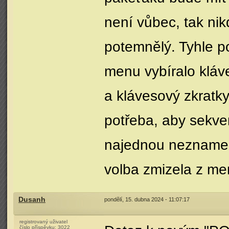
není vůbec, tak nik
potemnělý. Tyhle po
menu vybíralo kláv
a klávesový zkratky
potřeba, aby sekve
najednou neznamena
volba zmizela z me
Dusanh
pondělí, 15. dubna 2024 - 11:07:17
registrovaný uživatel
číslo příspěvku:
3022