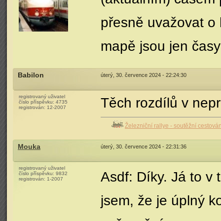
přesně uvažovat o 
mapě jsou jen časy
Babilon
úterý, 30. července 2024 - 22:24:30
registrovaný uživatel
Těch rozdílů v nep
číslo příspěvku:
4735
registrován:
12-2007
Železniční rallye - soutěžní cestová
Mouka
úterý, 30. července 2024 - 22:31:36
registrovaný uživatel
Asdf: Díky. Já to v
číslo příspěvku:
9832
registrován:
1-2007
jsem, že je úplný k