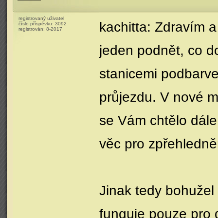
registrovaný uživatel
kachitta: Zdravím a
číslo příspěvku:
3092
registrován:
8-2017
jeden podnět, co do
stanicemi podbarve
průjezdu. V nové 
se Vám chtělo dále 
věc pro zpřehledně
Jinak tedy bohužel
funguje pouze pro 