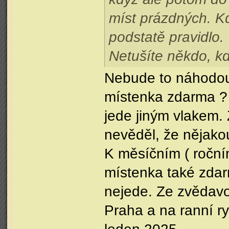
míst prázdných. Kd
podstatě pravidlo.
Netušíte někdo, k
Nebude to náhodou 
místenka zdarma ? 
jede jiným vlakem. 
nevěděl, že nějako
K měsíčním ( ročním
místenka také zdar
nejede. Ze zvědavos
Praha a na ranní ry