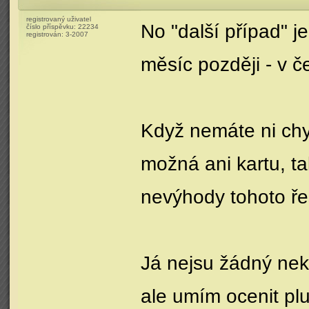
registrovaný uživatel
No "další případ" je
číslo příspěvku:
22234
registrován:
3-2007
měsíc později - v 
Když nemáte ni chyt
možná ani kartu, t
nevýhody tohoto ře
Já nejsu žádný nekr
ale umím ocenit pl