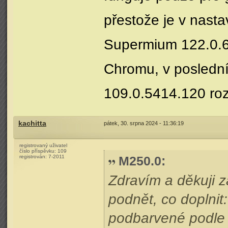
přestože je v nasta
Supermium 122.0.62
Chromu, v poslední
109.0.5414.120 roz
kachitta
pátek, 30. srpna 2024 - 11:36:19
registrovaný uživatel
číslo příspěvku:
109
registrován:
7-2011
M250.0
:
Zdravím a děkuji z
podnět, co doplnit
podbarvené podle v