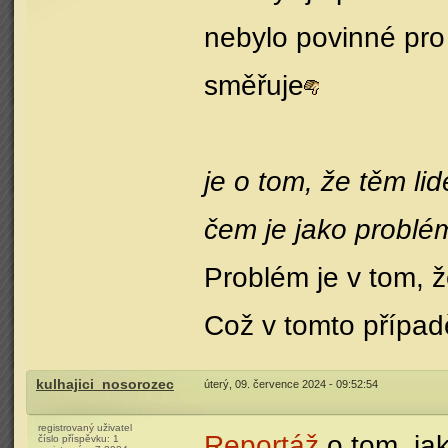
nebylo povinné pro
směřuje
je o tom, že těm lid
čem je jako problé
Problém je v tom, 
Což v tomto případ
kulhajici_nosorozec
úterý, 09. července 2024 - 09:52:54
registrovaný uživatel
Reportáž
o tom, jak
číslo příspěvku:
1