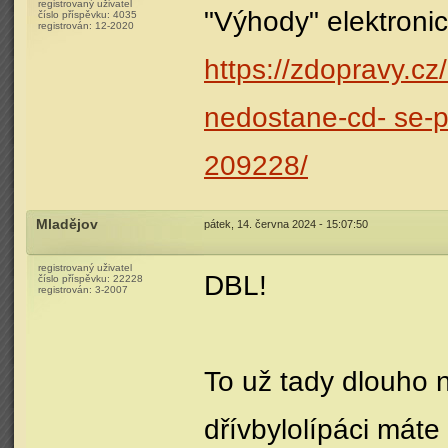
registrovaný uživatel
"Výhody" elektroni
číslo příspěvku:
4035
registrován:
12-2020
https://zdopravy.cz/
nedostane-cd- se-p
209228/
Mladějov
pátek, 14. června 2024 - 15:07:50
registrovaný uživatel
DBL!
číslo příspěvku:
22228
registrován:
3-2007
To už tady dlouho n
dřívbylolípáci máte