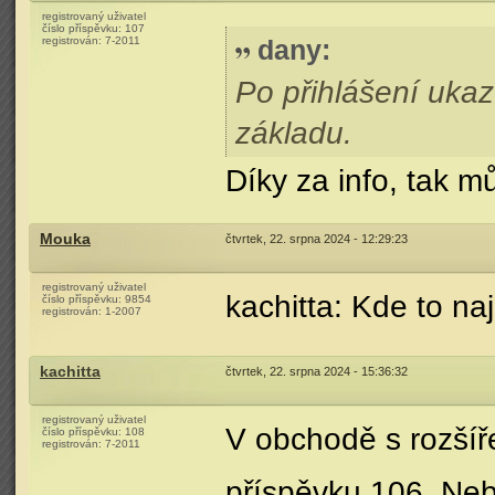
registrovaný uživatel
číslo příspěvku:
107
registrován:
7-2011
dany
:
Po přihlášení ukaz
základu.
Díky za info, tak 
Mouka
čtvrtek, 22. srpna 2024 - 12:29:23
registrovaný uživatel
kachitta: Kde to na
číslo příspěvku:
9854
registrován:
1-2007
kachitta
čtvrtek, 22. srpna 2024 - 15:36:32
registrovaný uživatel
V obchodě s rozší
číslo příspěvku:
108
registrován:
7-2011
příspěvku 106. Neb