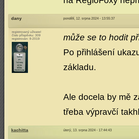
na RegioFoxy nep
dany
pondělí, 12. srpna 2024 - 13:55:37
registrovaný uživatel
může se to hodit p
číslo příspěvku:
309
registrován:
8-2019
Po přihlášení ukaz
základu.
Ale docela by mě za
třeba výpravčí tak
kachitta
úterý, 13. srpna 2024 - 17:44:43