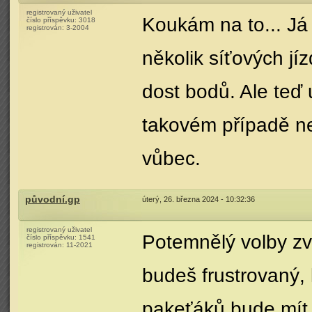
registrovaný uživatel
Koukám na to... Já 
číslo příspěvku:
3018
registrován:
3-2004
několik síťových jí
dost bodů. Ale teď 
takovém případě neb
vůbec.
původní.gp
úterý, 26. března 2024 - 10:32:36
registrovaný uživatel
Potemnělý volby zvy
číslo příspěvku:
1541
registrován:
11-2021
budeš frustrovaný, 
pakeťáků bude mít 