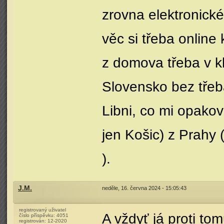
zrovna elektronick
věc si třeba onlin
z domova třeba v k
Slovensko bez třeba
Libni, co mi opakov
jen Košic) z Prahy
).
J.M.
neděle, 16. června 2024 - 15:05:43
registrovaný uživatel
A vždyť já proti to
číslo příspěvku:
4051
registrován:
12-2020