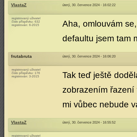
VlastaZ
úterý, 30. července 2024 - 16:02:22
registrovaný uživatel
Aha, omlouvám se, 
číslo příspěvku:
632
registrován:
6-2015
defaultu jsem tam 
frutabruta
úterý, 30. července 2024 - 16:06:20
registrovaný uživatel
Tak teď ještě doděl
číslo příspěvku:
176
registrován:
3-2015
zobrazením řazení 
mi vůbec nebude v
VlastaZ
úterý, 30. července 2024 - 16:55:52
registrovaný uživatel