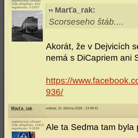
registrovaný uživatel
číslo příspěvku:
602
registrován:
5-2007
Marťa_rak
:
Scorseseho štáb....
Akorát, že v Dejvicích s
nemá s DiCapriem ani 
https://www.facebook
936/
Marťa_rak
sobota, 21. března 2026 - 13:49:41
registrovaný uživatel
Ale ta Sedma tam byla 
číslo příspěvku:
12915
registrován:
6-2006