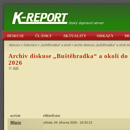
DISKUSE
ČLÁNKY
AKTUALITY
ODKAZY
M
diskuse
»
železnice
»
„buštěhradka“ a okolí
» archiv diskuse „buštěhradka“ a okolí do
Archiv diskuse „Buštěhradka“ a okolí do 
2026
dolů
AUTOR
PŘÍSPĚVEK
Mipix
středa, 04. března 2026 - 16:33:13