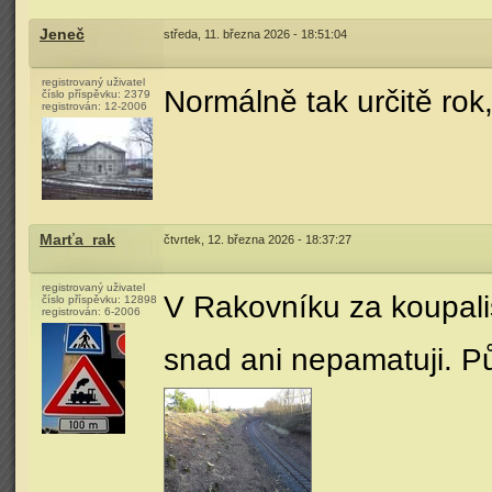
Jeneč
středa, 11. března 2026 - 18:51:04
registrovaný uživatel
Normálně tak určitě rok
číslo příspěvku:
2379
registrován:
12-2006
Marťa_rak
čtvrtek, 12. března 2026 - 18:37:27
registrovaný uživatel
V Rakovníku za koupali
číslo příspěvku:
12898
registrován:
6-2006
snad ani nepamatuji. P