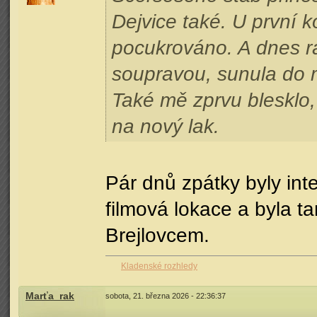
Dejvice také. U první k
pocukrováno. A dnes r
soupravou, sunula do m
Také mě zprvu blesklo
na nový lak.
Pár dnů zpátky byly int
filmová lokace a byla 
Brejlovcem.
Kladenské rozhledy
Marťa_rak
sobota, 21. března 2026 - 22:36:37