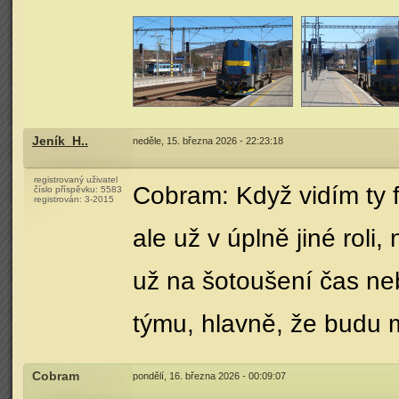
Jeník_H..
neděle, 15. března 2026 - 22:23:18
registrovaný uživatel
Cobram: Když vidím ty f
číslo příspěvku:
5583
registrován:
3-2015
ale už v úplně jiné roli
už na šotoušení čas ne
týmu, hlavně, že budu m
Cobram
pondělí, 16. března 2026 - 00:09:07