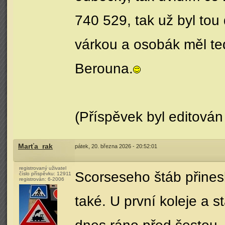
740 529, tak už byl tou
várkou a osobák měl te
Berouna.
(Příspěvek byl editován
Marťa_rak
pátek, 20. března 2026 - 20:52:01
registrovaný uživatel
Scorseseho štáb přinesl
číslo příspěvku:
12911
registrován:
6-2006
také. U první koleje a 