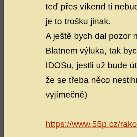
teď přes víkend ti nebu
je to trošku jinak.
A ještě bych dal pozor 
Blatnem výluka, tak bych
IDOSu, jestli už bude ú
že se třeba něco nestihn
vyjímečně)
https://www.55p.cz/rak