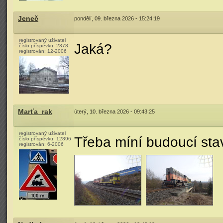
Jeneč
pondělí, 09. března 2026 - 15:24:19
registrovaný uživatel
Jaká?
číslo příspěvku:
2378
registrován:
12-2006
Marťa_rak
úterý, 10. března 2026 - 09:43:25
registrovaný uživatel
Třeba míní budoucí sta
číslo příspěvku:
12896
registrován:
6-2006