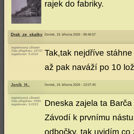
rajek do fabriky.
Drak_ze_skalky
čtvrtek, 19. března 2026 - 08:46:57
registrovaný uživatel
Tak,tak nejdříve stáhn
číslo příspěvku:
10747
registrován:
5-2010
až pak naváží po 10 lo
Jeník_H..
čtvrtek, 19. března 2026 - 13:07:45
registrovaný uživatel
Dneska zajela ta Barča 
číslo příspěvku:
5585
registrován:
3-2015
Závodí k prvnímu nástu
odbočky, tak uvidím co 