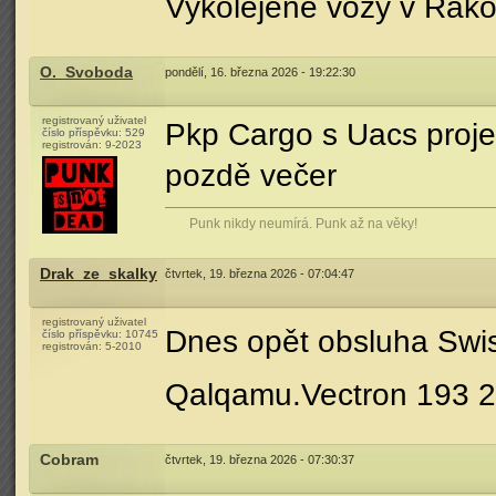
Vykolejené vozy v Rakov
O._Svoboda
pondělí, 16. března 2026 - 19:22:30
registrovaný uživatel
Pkp Cargo s Uacs proje
číslo příspěvku:
529
registrován:
9-2023
pozdě večer
Punk nikdy neumírá. Punk až na věky!
Drak_ze_skalky
čtvrtek, 19. března 2026 - 07:04:47
registrovaný uživatel
Dnes opět obsluha Swis
číslo příspěvku:
10745
registrován:
5-2010
Qalqamu.Vectron 193 2
Cobram
čtvrtek, 19. března 2026 - 07:30:37