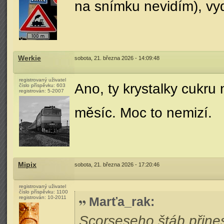
na snímku nevidím), vyd
Werkie
sobota, 21. března 2026 - 14:09:48
registrovaný uživatel
Ano, ty krystalky cukru 
číslo příspěvku:
603
registrován:
5-2007
měsíc. Moc to nemizí.
Mipix
sobota, 21. března 2026 - 17:20:46
registrovaný uživatel
číslo příspěvku:
1100
registrován:
10-2011
Marťa_rak
:
Scorseseho štáb přines