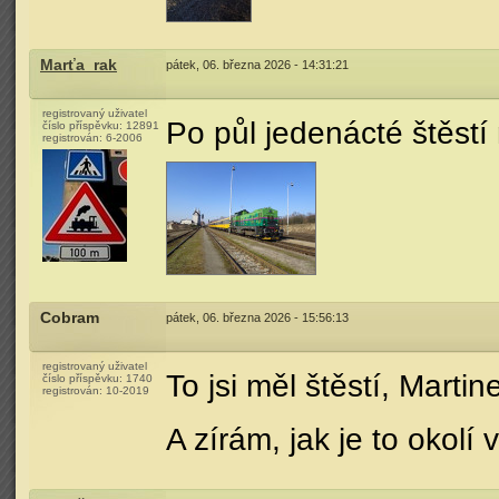
Marťa_rak
pátek, 06. března 2026 - 14:31:21
registrovaný uživatel
Po půl jedenácté štěstí
číslo příspěvku:
12891
registrován:
6-2006
Cobram
pátek, 06. března 2026 - 15:56:13
registrovaný uživatel
To jsi měl štěstí, Marti
číslo příspěvku:
1740
registrován:
10-2019
A zírám, jak je to okol