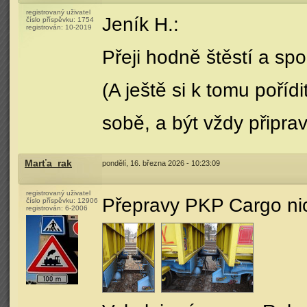
registrovaný uživatel
Jeník H.:
číslo příspěvku:
1754
registrován:
10-2019
Přeji hodně štěstí a sp
(A ještě si k tomu poříd
sobě, a být vždy připrav
Marťa_rak
pondělí, 16. března 2026 - 10:23:09
registrovaný uživatel
Přepravy PKP Cargo ni
číslo příspěvku:
12906
registrován:
6-2006