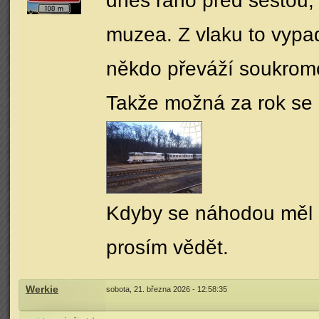
dnes ráno před šestou,
muzea. Z vlaku to vypad
někdo převáží soukromo
Takže možná za rok se 
Kdyby se náhodou měl P
prosím vědět.
Werkie
sobota, 21. března 2026 - 12:58:35