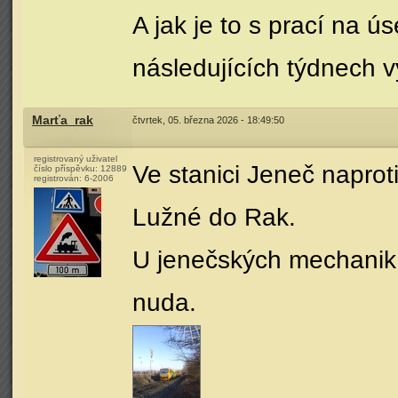
A jak je to s prací na 
následujících týdnech 
Marťa_rak
čtvrtek, 05. března 2026 - 18:49:50
registrovaný uživatel
Ve stanici Jeneč naprot
číslo příspěvku:
12889
registrován:
6-2006
Lužné do Rak.
U jenečských mechanik 
nuda.