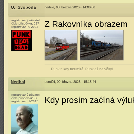
O._Svoboda
neděle, 08. března 2026 - 14:00:00
registrovaný uživatel
Z Rakovníka obrazem
číslo příspěvku:
527
registrován:
9-2023
Punk nikdy neumírá. Punk až na věky!
Nedbal
pondělí, 09. března 2026 - 15:15:44
registrovaný uživatel
Kdy prosím zaćíná výlu
číslo příspěvku:
97
registrován:
1-2015