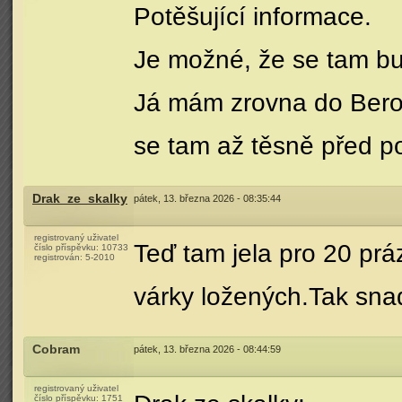
Potěšující informace.
Je možné, že se tam b
Já mám zrovna do Berou
se tam až těsně před p
Drak_ze_skalky
pátek, 13. března 2026 - 08:35:44
registrovaný uživatel
Teď tam jela pro 20 pr
číslo příspěvku:
10733
registrován:
5-2010
várky ložených.Tak sna
Cobram
pátek, 13. března 2026 - 08:44:59
registrovaný uživatel
číslo příspěvku:
1751