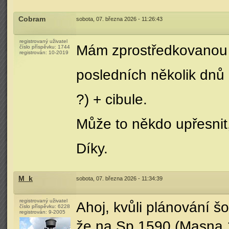
Cobram
sobota, 07. března 2026 - 11:26:43
registrovaný uživatel
Mám zprostředkovanou i
číslo příspěvku:
1744
registrován:
10-2019
posledních několik dnů
?) + cibule.
Může to někdo upřesnit,
Díky.
M_k
sobota, 07. března 2026 - 11:34:39
registrovaný uživatel
Ahoj, kvůli plánování šo
číslo příspěvku:
6228
registrován:
9-2005
že na Sp 1590 (Masna 