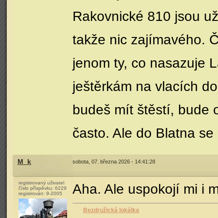
Rakovnické 810 jsou už 
takže nic zajímavého. 
jenom ty, co nasazuje 
ještěrkám na vlacích do
budeš mít štěstí, bude
často. Ale do Blatna se
M_k
sobota, 07. března 2026 - 14:41:28
registrovaný uživatel
Aha. Ale uspokojí mi i 
číslo příspěvku:
6229
registrován:
9-2005
Bezdružická lokálka