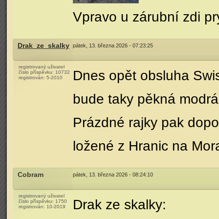
Vpravo u zárubní zdi prý
Drak_ze_skalky
pátek, 13. března 2026 - 07:23:25
registrovaný uživatel
Dnes opět obsluha Swis
číslo příspěvku:
10732
registrován:
5-2010
bude taky pěkná modr
Prázdné rajky pak dopo
ložené z Hranic na Mor
Cobram
pátek, 13. března 2026 - 08:24:10
registrovaný uživatel
Drak ze skalky:
číslo příspěvku:
1750
registrován:
10-2019