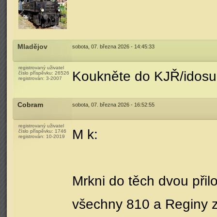
Mladějov
sobota, 07. března 2026 - 14:45:33
registrovaný uživatel
Koukněte do KJŘ/idosu.
číslo příspěvku:
26526
registrován:
3-2007
Cobram
sobota, 07. března 2026 - 16:52:55
registrovaný uživatel
M k:
číslo příspěvku:
1746
registrován:
10-2019
Mrkni do těch dvou při
všechny 810 a Reginy z