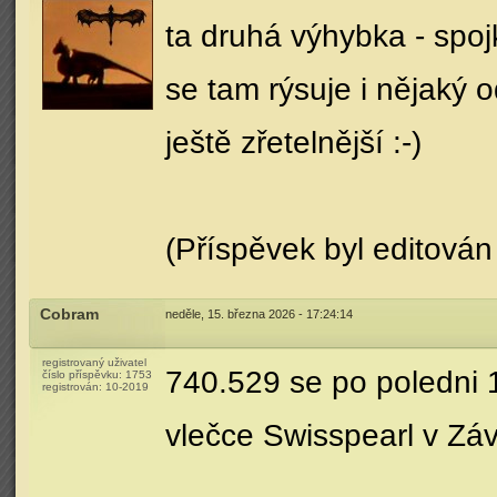
ta druhá výhybka - spojk
se tam rýsuje i nějaký o
ještě zřetelnější :-)
(Příspěvek byl editován 
Cobram
neděle, 15. března 2026 - 17:24:14
registrovaný uživatel
740.529 se po poledni 
číslo příspěvku:
1753
registrován:
10-2019
vlečce Swisspearl v Záv