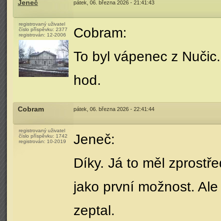
Jeneč
pátek, 06. března 2026 - 21:41:43
registrovaný uživatel
Cobram:
číslo příspěvku:
2377
registrován:
12-2006
To byl vápenec z Nučic.
hod.
Cobram
pátek, 06. března 2026 - 22:41:44
registrovaný uživatel
Jeneč:
číslo příspěvku:
1742
registrován:
10-2019
Díky. Já to měl zprost
jako první možnost. Ale
zeptal.