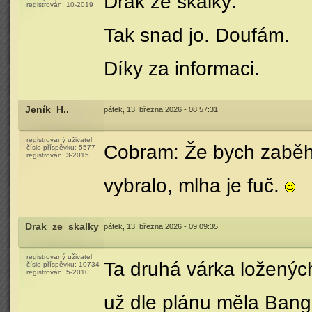
Drak ze skalky:
registrován:
10-2019
Tak snad jo. Doufám.
Díky za informaci.
Jeník_H..
pátek, 13. března 2026 - 08:57:31
registrovaný uživatel
Cobram: Že bych zaběhl
číslo příspěvku:
5577
registrován:
3-2015
vybralo, mlha je fuč.
Drak_ze_skalky
pátek, 13. března 2026 - 09:09:35
registrovaný uživatel
Ta druhá várka loženýc
číslo příspěvku:
10734
registrován:
5-2010
už dle plánu měla Bangl