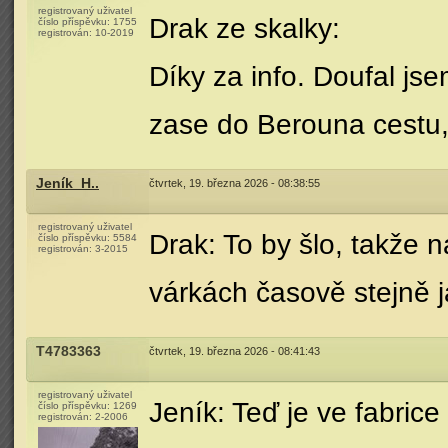
registrovaný uživatel
Drak ze skalky:
číslo příspěvku:
1755
registrován:
10-2019
Díky za info. Doufal js
zase do Berouna cestu, 
Jeník_H..
čtvrtek, 19. března 2026 - 08:38:55
registrovaný uživatel
Drak: To by šlo, takže 
číslo příspěvku:
5584
registrován:
3-2015
várkách časově stejně 
T4783363
čtvrtek, 19. března 2026 - 08:41:43
registrovaný uživatel
Jeník: Teď je ve fabric
číslo příspěvku:
1269
registrován:
2-2006