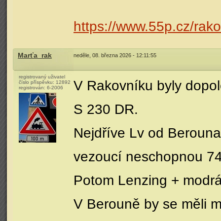
https://www.55p.cz/rak
Marťa_rak
neděle, 08. března 2026 - 12:11:55
registrovaný uživatel
V Rakovníku byly dopol
číslo příspěvku:
12892
registrován:
6-2006
S 230 DR.
Nejdříve Lv od Beroun
vezoucí neschopnou 74
Potom Lenzing + modrá
V Berouně by se měli m