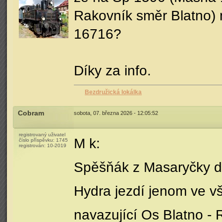
Rakovník směr Blatno)
16716?
Díky za info.
Bezdružická lokálka
Cobram
sobota, 07. března 2026 - 12:05:52
registrovaný uživatel
M k:
číslo příspěvku:
1745
registrován:
10-2019
Spěšňák z Masaryčky d
Hydra jezdí jenom ve v
navazující Os Blatno - 