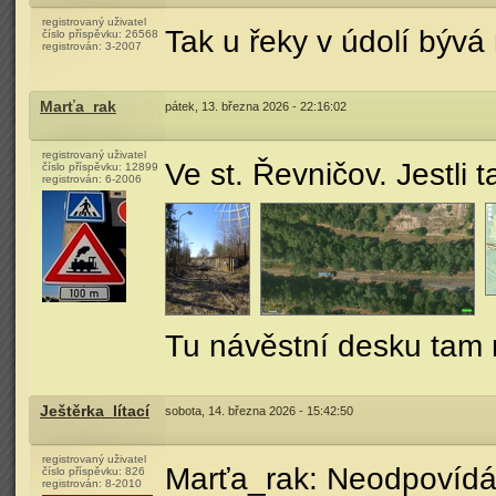
registrovaný uživatel
Tak u řeky v údolí bývá
číslo příspěvku:
26568
registrován:
3-2007
Marťa_rak
pátek, 13. března 2026 - 22:16:02
registrovaný uživatel
Ve st. Řevničov. Jestli 
číslo příspěvku:
12899
registrován:
6-2006
Tu návěstní desku tam n
Ještěrka_lítací
sobota, 14. března 2026 - 15:42:50
registrovaný uživatel
Marťa_rak: Neodpovídá,
číslo příspěvku:
826
registrován:
8-2010