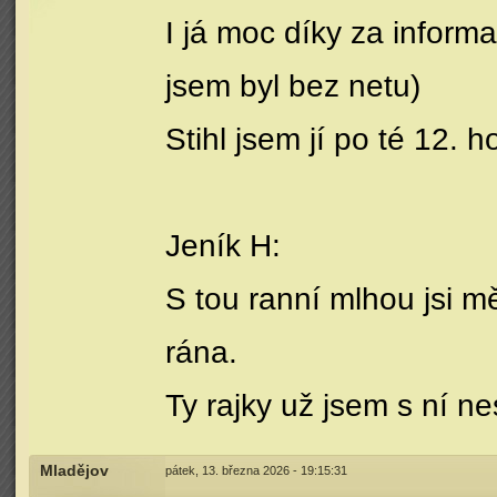
I já moc díky za inform
jsem byl bez netu)
Stihl jsem jí po té 12. 
Jeník H:
S tou ranní mlhou jsi m
rána.
Ty rajky už jsem s ní ne
Mladějov
pátek, 13. března 2026 - 19:15:31