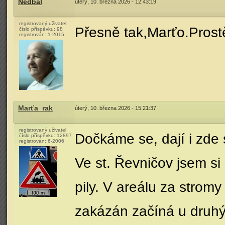
Nedbal
úterý, 10. března 2026 - 12:43:19
registrovaný uživatel
Přesně tak,Marťo.Prost
číslo příspěvku:
98
registrován:
1-2015
Marťa_rak
úterý, 10. března 2026 - 15:21:37
registrovaný uživatel
Dočkáme se, dají i zde
číslo příspěvku:
12897
registrován:
6-2006
Ve st. Řevničov jsem si
pily. V areálu za strom
zakázán začíná u druhýc