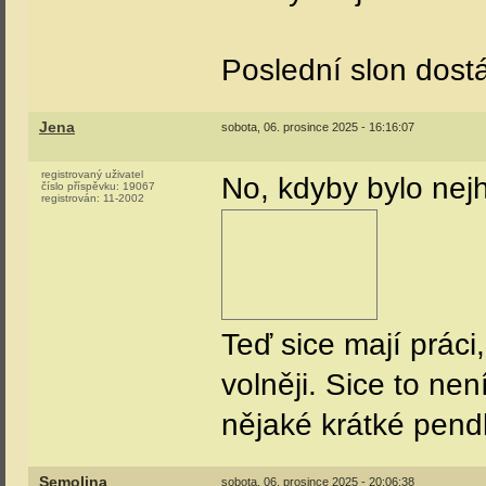
Poslední slon dostá
Jena
sobota, 06. prosince 2025 - 16:16:07
registrovaný uživatel
No, kdyby bylo nejhů
číslo příspěvku:
19067
registrován:
11-2002
Teď sice mají práci
volněji. Sice to nen
nějaké krátké pendl
Semolina
sobota, 06. prosince 2025 - 20:06:38