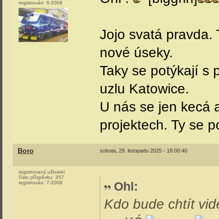
registrován:
6-2008
Jojo svatá pravda. 
nové úseky.
Taky se potýkají s 
uzlu Katowice.
U nás se jen kecá 
projektech. Ty se p
Boro
sobota, 29. listopadu 2025 - 18:00:40
registrovaný uživatel
číslo příspěvku:
357
Ohl
:
registrován:
7-2008
Kdo bude chtít vid