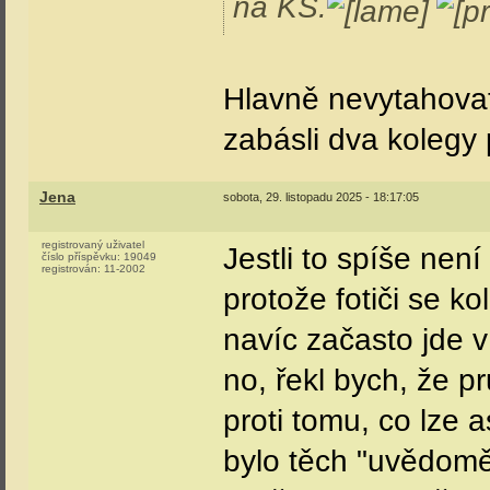
na KŚ.
Hlavně nevytahovat
zabásli dva kolegy 
Jena
sobota, 29. listopadu 2025 - 18:17:05
registrovaný uživatel
Jestli to spíše ne
číslo příspěvku:
19049
registrován:
11-2002
protože fotiči se ko
navíc začasto jde 
no, řekl bych, že p
proti tomu, co lze 
bylo těch "uvědomě