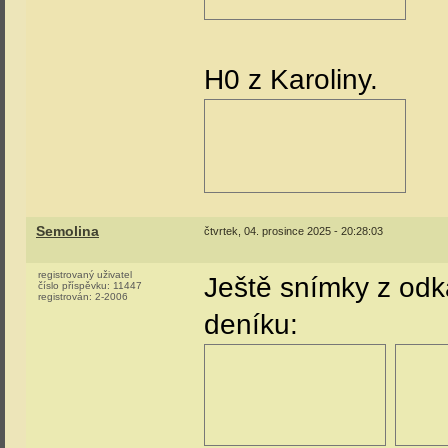
H0 z Karoliny.
Semolina
čtvrtek, 04. prosince 2025 - 20:28:03
registrovaný uživatel
Ještě snímky z od
číslo příspěvku:
11447
registrován:
2-2006
deníku: