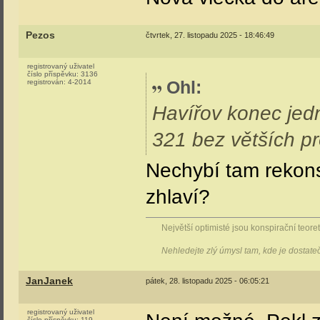
Pezos
čtvrtek, 27. listopadu 2025 - 18:46:49
registrovaný uživatel
číslo příspěvku:
3136
Ohl
:
registrován:
4-2014
Havířov konec jed
321 bez větších pr
Nechybí tam rekons
zhlaví?
Největší optimisté jsou konspirační teoreti
Nehledejte zlý úmysl tam, kde je dostat
JanJanek
pátek, 28. listopadu 2025 - 06:05:21
registrovaný uživatel
číslo příspěvku:
119