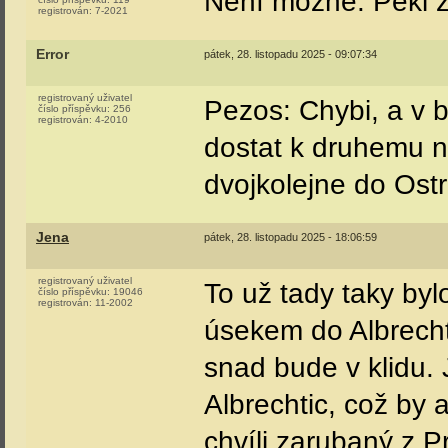
Není možné. Pekl z
registrován:
7-2021
Error
pátek, 28. listopadu 2025 - 09:07:34
registrovaný uživatel
Pezos: Chybi, a v b
číslo příspěvku:
256
registrován:
4-2010
dostat k druhemu n
dvojkolejne do Ostra
Jena
pátek, 28. listopadu 2025 - 18:06:59
registrovaný uživatel
To už tady taky by
číslo příspěvku:
19046
registrován:
11-2002
úsekem do Albrecht
snad bude v klidu. 
Albrechtic, což by 
chvíli zarubaný z P