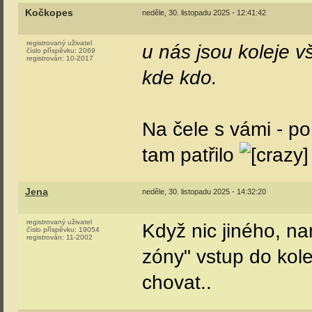
Kočkopes
neděle, 30. listopadu 2025 - 12:41:42
registrovaný uživatel
u nás jsou koleje 
číslo příspěvku:
2069
registrován:
10-2017
kde kdo.
Na čele s vámi - po
tam patřilo
Jena
neděle, 30. listopadu 2025 - 14:32:20
registrovaný uživatel
Když nic jiného, nar
číslo příspěvku:
19054
registrován:
11-2002
zóny" vstup do kolej
chovat..