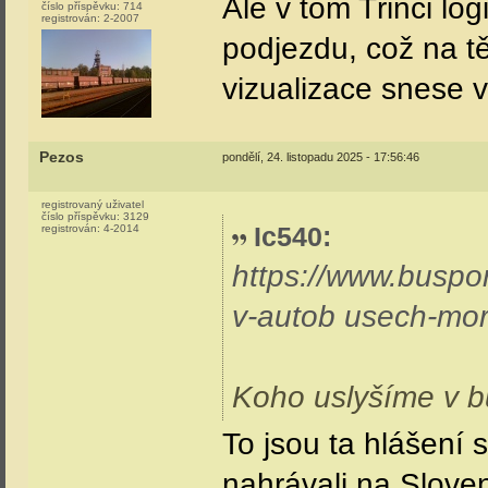
Ale v tom Třinci lo
číslo příspěvku:
714
registrován:
2-2007
podjezdu, což na tě
vizualizace snese v
Pezos
pondělí, 24. listopadu 2025 - 17:56:46
registrovaný uživatel
číslo příspěvku:
3129
Ic540
:
registrován:
4-2014
https://www.buspor
v-autob usech-mor
Koho uslyšíme v b
To jsou ta hlášení
nahrávali na Slove