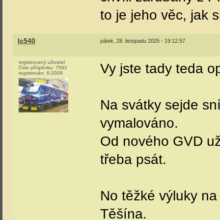
to je jeho věc, jak s
Ic540
pátek, 28. listopadu 2025 - 19:12:57
registrovaný uživatel
Vy jste tady teda o
číslo příspěvku:
7562
registrován:
6-2008
Na svátky sejde sní
vymalováno.
Od nového GVD už n
třeba psát.
No těžké výluky na 
Těšína.