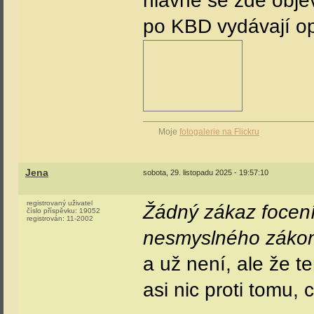
hlavně se zde objev
po KBD vydávají op
Moje
fotogalerie na Flickru
Jena
sobota, 29. listopadu 2025 - 19:57:10
registrovaný uživatel
Žádný zákaz focení
číslo příspěvku:
19052
registrován:
11-2002
nesmyslného zákon
a už není, ale že t
asi nic proti tomu, 