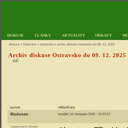
DISKUSE
ČLÁNKY
AKTUALITY
ODKAZY
M
diskuse
»
železnice
»
ostravsko
» archiv diskuse ostravsko do 09. 12. 2025
Archiv diskuse Ostravsko do 09. 12. 2025
dolů
AUTOR
PŘÍSPĚVEK
Madusan
pondělí, 24. listopadu 2025 - 15:33:57
registrovaný uživatel