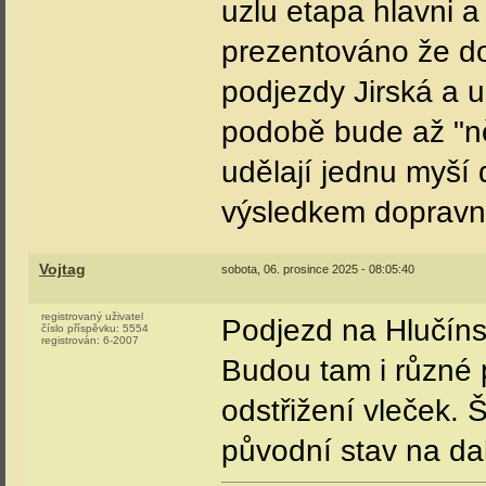
uzlu etapa hlavni a
prezentováno že d
podjezdy Jirská a u
podobě bude až "n
udělají jednu myší
výsledkem dopravní
Vojtag
sobota, 06. prosince 2025 - 08:05:40
registrovaný uživatel
Podjezd na Hlučínsk
číslo příspěvku:
5554
registrován:
6-2007
Budou tam i různé 
odstřižení vleček.
původní stav na dalš