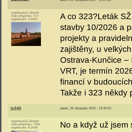
registrovaný uživatel
A co 323?Leták SŽ 
číslo příspěvku:
717
registrován:
2-2007
stavby 10/2026 a 
projekty a pravide
zajištěny, u velkých
Ostrava-Kunčice – 
VRT, je termín 2026
financí v budoucíc
Takže i 323 někdy 
Ic540
pátek, 28. listopadu 2025 - 19:30:53
registrovaný uživatel
No a když už jsem s
číslo příspěvku:
7563
registrován:
6-2008