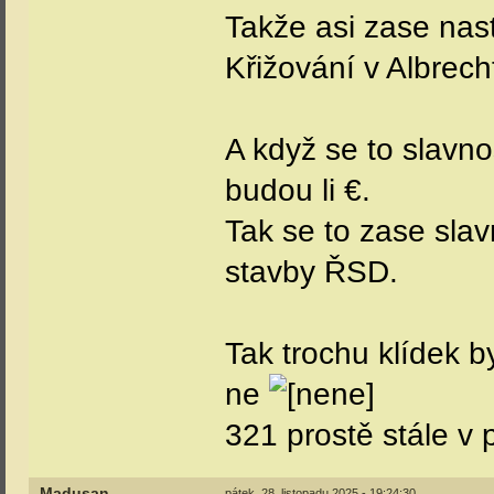
Takže asi zase nast
Křižování v Albrecht
A když se to slavn
budou li €.
Tak se to zase sla
stavby ŘSD.
Tak trochu klídek b
ne
321 prostě stále v
Madusan
pátek, 28. listopadu 2025 - 19:24:30