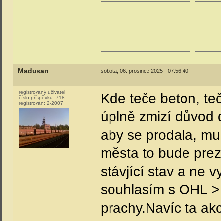
Madusan
sobota, 06. prosince 2025 - 07:56:40
registrovaný uživatel
Kde teče beton, t
číslo příspěvku:
718
registrován:
2-2007
úplně zmizí důvod 
aby se prodala, mus
města to bude prez
stávjící stav a ne 
souhlasím s OHL >
prachy.Navíc ta ak