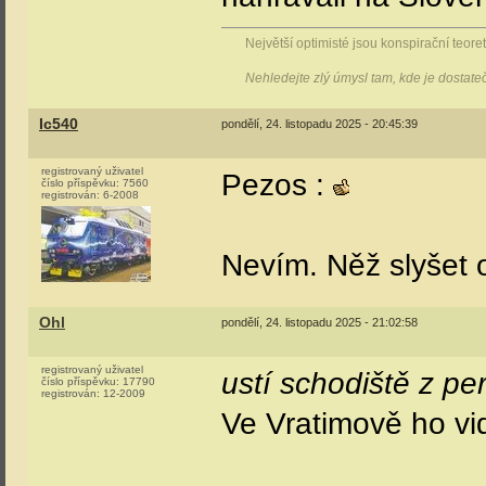
Největší optimisté jsou konspirační teoreti
Nehledejte zlý úmysl tam, kde je dostat
Ic540
pondělí, 24. listopadu 2025 - 20:45:39
registrovaný uživatel
Pezos :
číslo příspěvku:
7560
registrován:
6-2008
Nevím. Něž slyšet 
Ohl
pondělí, 24. listopadu 2025 - 21:02:58
registrovaný uživatel
ustí schodiště z p
číslo příspěvku:
17790
registrován:
12-2009
Ve Vratimově ho vi