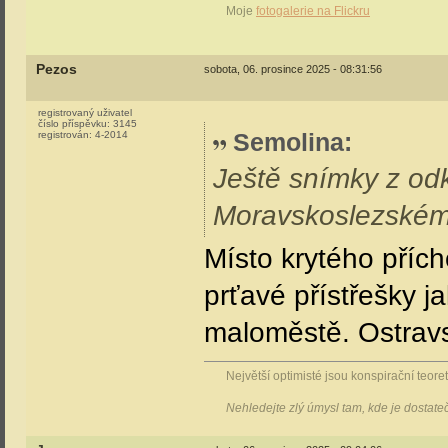
Moje
fotogalerie na Flickru
Pezos
sobota, 06. prosince 2025 - 08:31:56
registrovaný uživatel
číslo příspěvku:
3145
Semolina
:
registrován:
4-2014
Ještě snímky z od
Moravskoslezském
Místo krytého přích
prťavé přístřešky 
maloměstě. Ostravs
Největší optimisté jsou konspirační teoreti
Nehledejte zlý úmysl tam, kde je dostat