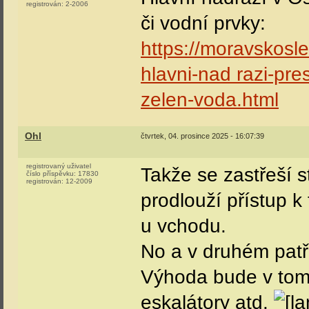
registrován:
2-2006
či vodní prvky:
https://moravskosle
hlavni-nad razi-pres
zelen-voda.html
Ohl
čtvrtek, 04. prosince 2025 - 16:07:39
registrovaný uživatel
Takže se zastřeší s
číslo příspěvku:
17830
registrován:
12-2009
prodlouží přístup k
u vchodu.
No a v druhém patř
Výhoda bude v tom,
eskalátory atd.