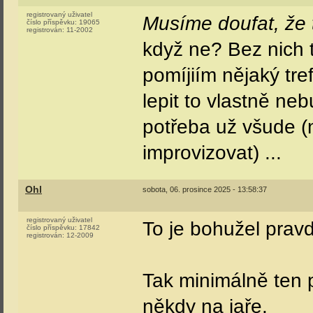
registrovaný uživatel
Musíme doufat, že t
číslo příspěvku:
19065
registrován:
11-2002
když ne? Bez nich t
pomíjiím nějaký tr
lepit to vlastně n
potřeba už všude 
improvizovat) ...
Ohl
sobota, 06. prosince 2025 - 13:58:37
registrovaný uživatel
To je bohužel pravd
číslo příspěvku:
17842
registrován:
12-2009
Tak minimálně ten 
někdy na jaře.