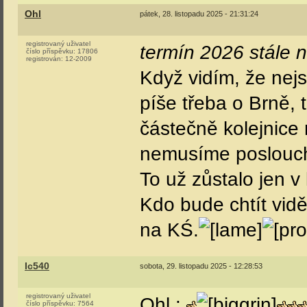
Ohl
pátek, 28. listopadu 2025 - 21:31:24
registrovaný uživatel
termín 2026 stále n
číslo příspěvku:
17806
registrován:
12-2009
Když vidím, že nejs
píše třeba o Brně,
částečně kolejnice
nemusíme poslouch
To už zůstalo jen v
Kdo bude chtít vidě
na KŚ.
Ic540
sobota, 29. listopadu 2025 - 12:28:53
registrovaný uživatel
Ohl :
číslo příspěvku:
7564