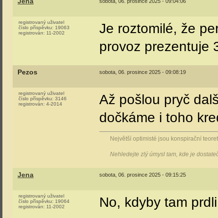
Jena
sobota, 06. prosince 2025 - 09:04:06
registrovaný uživatel
Je roztomilé, že pe
číslo příspěvku:
19063
registrován:
11-2002
provoz prezentuje 3
Pezos
sobota, 06. prosince 2025 - 09:08:19
registrovaný uživatel
Až pošlou pryč dal
číslo příspěvku:
3146
registrován:
4-2014
dočkáme i toho kr
Největší optimisté jsou konspirační teoreti
Nehledejte zlý úmysl tam, kde je dostat
Jena
sobota, 06. prosince 2025 - 09:15:25
registrovaný uživatel
No, kdyby tam prdli 
číslo příspěvku:
19064
registrován:
11-2002