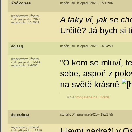
Kočkopes
neděle, 30. listopadu 2025 - 15:13:04
registrovaný uživatel
A taky ví, jak se ch
číslo příspěvku:
2070
registrován:
10-2017
Určitě? Já bych si t
Vojtag
neděle, 30. listopadu 2025 - 16:04:59
registrovaný uživatel
"O kom se mluví, te
číslo příspěvku:
5544
registrován:
6-2007
sebe, aspoň z polov
na světě krásně
Moje
fotogalerie na Flickru
Semolina
čtvrtek, 04. prosince 2025 - 15:21:55
registrovaný uživatel
Hlavní nádraží v Os
číslo příspěvku:
11446