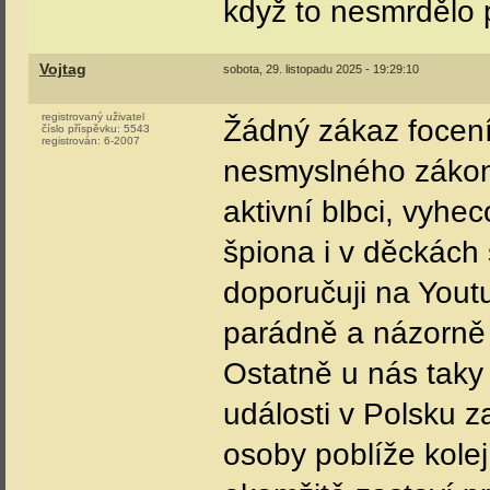
když to nesmrdělo
Vojtag
sobota, 29. listopadu 2025 - 19:29:10
registrovaný uživatel
Žádný zákaz focení
číslo příspěvku:
5543
registrován:
6-2007
nesmyslného zákona 
aktivní blbci, vyhe
špiona i v děckách
doporučuji na Youtu
parádně a názorně
Ostatně u nás taky
události v Polsku z
osoby poblíže kolejí