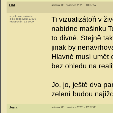
Ohl
sobota, 06. prosince 2025 - 10:07:57
registrovaný uživatel
Ti vizualizátoři v ž
číslo příspěvku:
17839
registrován:
12-2009
nabídne mašinku To
to divné. Stejně t
jinak by nenavrhoval
Hlavně musí umět do
bez ohledu na reali
Jo, jo, ještě dva p
zelení budou najížd
Jena
sobota, 06. prosince 2025 - 12:37:05