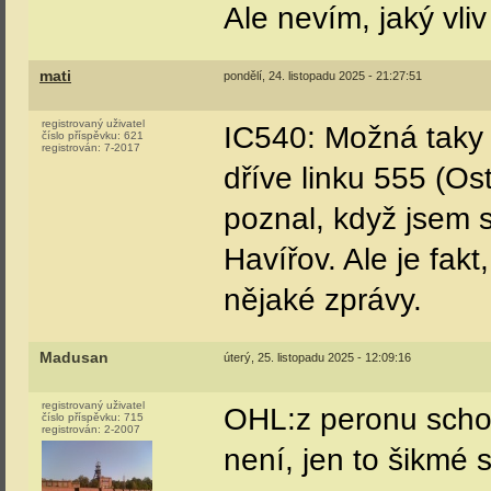
Ale nevím, jaký vliv
mati
pondělí, 24. listopadu 2025 - 21:27:51
registrovaný uživatel
IC540: Možná taky 
číslo příspěvku:
621
registrován:
7-2017
dříve linku 555 (O
poznal, když jsem 
Havířov. Ale je fak
nějaké zprávy.
Madusan
úterý, 25. listopadu 2025 - 12:09:16
registrovaný uživatel
OHL:z peronu schod
číslo příspěvku:
715
registrován:
2-2007
není, jen to šikmé