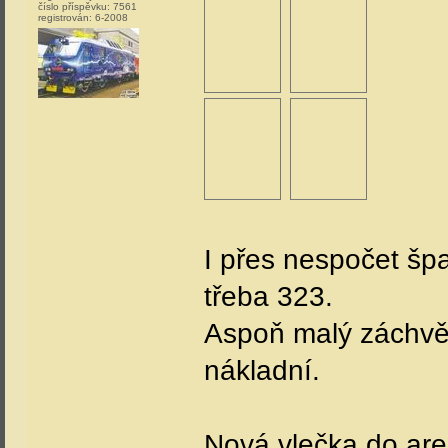
číslo příspěvku:
7561
registrován:
6-2008
I přes nespočet šp
třeba 323.
Aspoň malý záchvěv
nákladní.
Nová vlečka do a