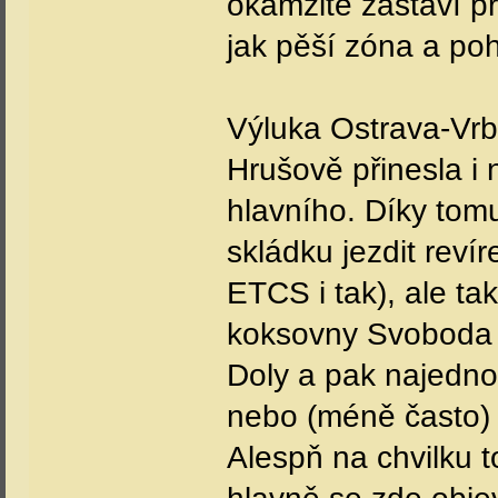
okamžitě zastaví pr
jak pěší zóna a po
Výluka Ostrava-Vrb
Hrušově přinesla i
hlavního. Díky tom
skládku jezdit reví
ETCS i tak), ale ta
koksovny Svoboda -
Doly a pak najedno
nebo (méně často)
Alespň na chvilku t