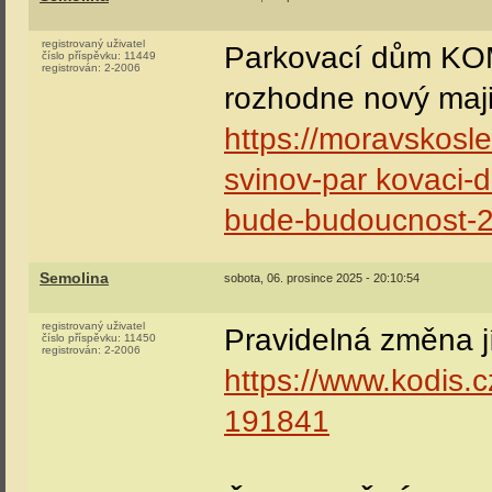
registrovaný uživatel
Parkovací dům KOM
číslo příspěvku:
11449
registrován:
2-2006
rozhodne nový maji
https://moravskosle
svinov-par kovaci-
bude-budoucnost-2
Semolina
sobota, 06. prosince 2025 - 20:10:54
registrovaný uživatel
Pravidelná změna j
číslo příspěvku:
11450
registrován:
2-2006
https://www.kodis.
191841