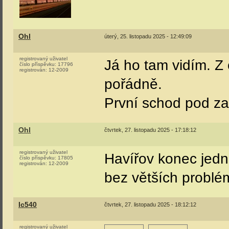
Ohl
úterý, 25. listopadu 2025 - 12:49:09
registrovaný uživatel
Já ho tam vidím. Z 
číslo příspěvku:
17796
registrován:
12-2009
pořádně.
První schod pod za
Ohl
čtvrtek, 27. listopadu 2025 - 17:18:12
registrovaný uživatel
Havířov konec jedn
číslo příspěvku:
17805
registrován:
12-2009
bez větších problém
Ic540
čtvrtek, 27. listopadu 2025 - 18:12:12
registrovaný uživatel