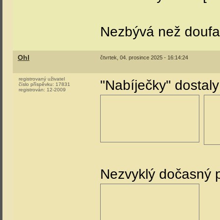
Nezbývá než doufat
Ohl
čtvrtek, 04. prosince 2025 - 16:14:24
registrovaný uživatel
"Nabíječky" dostaly
číslo příspěvku:
17831
registrován:
12-2009
Nezvyklý dočasný p