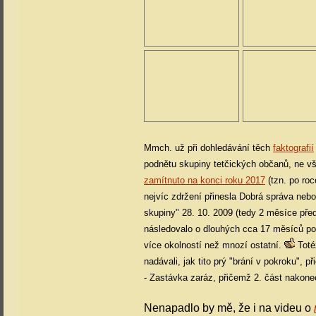
Mmch. už při dohledávání těch
faktografií
podnětu skupiny tetčických občanů, ne vš
zamítnuto na konci roku 2017
(tzn. po roc
nejvíc zdržení přinesla Dobrá správa nebo
skupiny" 28. 10. 2009 (tedy 2 měsíce pře
následovalo o dlouhých cca 17 měsíců poz
více okolností než mnozí ostatní.
Totéž
nadávali, jak tito prý "brání v pokroku"
- Zastávka zaráz, přičemž 2. část nakonec
Nenapadlo by mě, že i na videu o