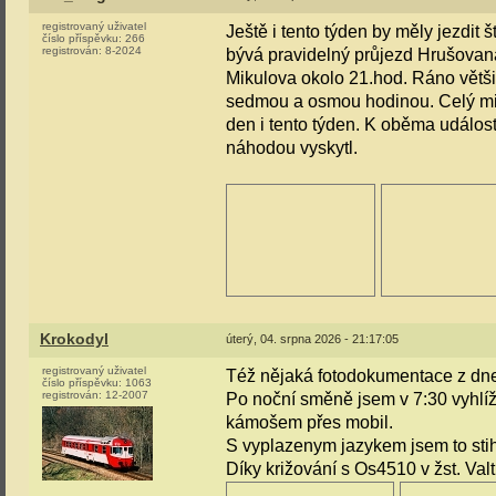
registrovaný uživatel
Ještě i tento týden by měly jezdi
číslo příspěvku:
266
registrován:
8-2024
bývá pravidelný průjezd Hrušovana
Mikulova okolo 21.hod. Ráno větš
sedmou a osmou hodinou. Celý minu
den i tento týden. K oběma událos
náhodou vyskytl.
Krokodyl
úterý, 04. srpna 2026 - 21:17:05
registrovaný uživatel
Též nějaká fotodokumentace z d
číslo příspěvku:
1063
registrován:
12-2007
Po noční směně jsem v 7:30 vyhlíže
kámošem přes mobil.
S vyplazenym jazykem jsem to sti
Díky križování s Os4510 v žst. Valt