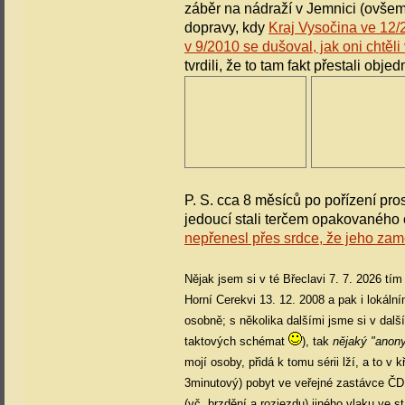
záběr na nádraží v Jemnici (ovšem
dopravy, kdy
Kraj Vysočina ve 12/2
v 9/2010 se dušoval, jak oni chtěli
tvrdili, že to tam fakt přestali ob
P. S. cca 8 měsíců po pořízení pros
jedoucí stali terčem opakovaného o
nepřenesl přes srdce, že jeho zamě
Nějak jsem si v té Břeclavi 7. 7. 2026 tí
Horní Cerekvi 13. 12. 2008 a pak i lokální
osobně; s několika dalšími jsme si v další
taktových schémat
), tak
nějaký "anon
mojí osoby, přidá k tomu sérii lží, a to v
3minutový) pobyt ve veřejné zastávce ČD
(vč. brzdění a rozjezdu) jiného vlaku ve s