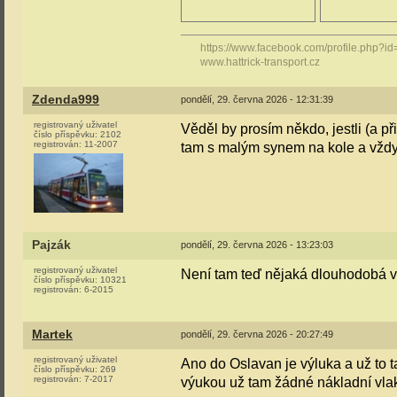
https://www.facebook.com/profile.php?
www.hattrick-transport.cz
Zdenda999
pondělí, 29. června 2026 - 12:31:39
registrovaný uživatel
Věděl by prosím někdo, jestli (a 
číslo příspěvku:
2102
registrován:
11-2007
tam s malým synem na kole a vždy se
Pajzák
pondělí, 29. června 2026 - 13:23:03
registrovaný uživatel
Není tam teď nějaká dlouhodobá v
číslo příspěvku:
10321
registrován:
6-2015
Martek
pondělí, 29. června 2026 - 20:27:49
registrovaný uživatel
Ano do Oslavan je výluka a už to 
číslo příspěvku:
269
registrován:
7-2017
výukou už tam žádné nákladní vlak