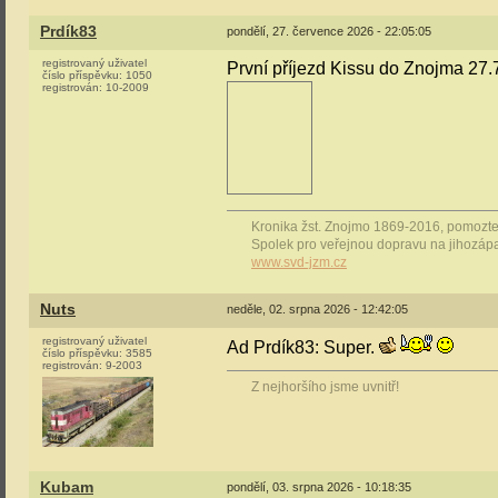
Prdík83
pondělí, 27. července 2026 - 22:05:05
registrovaný uživatel
První příjezd Kissu do Znojma 27.
číslo příspěvku:
1050
registrován:
10-2009
Kronika žst. Znojmo 1869-2016, pomozte s
Spolek pro veřejnou dopravu na jihozáp
www.svd-jzm.cz
Nuts
neděle, 02. srpna 2026 - 12:42:05
registrovaný uživatel
Ad Prdík83: Super.
číslo příspěvku:
3585
registrován:
9-2003
Z nejhoršího jsme uvnitř!
Kubam
pondělí, 03. srpna 2026 - 10:18:35