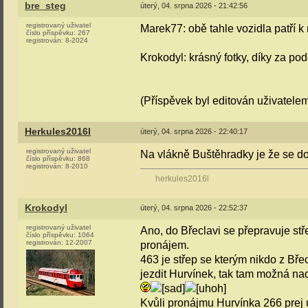
bre_steg
úterý, 04. srpna 2026 - 21:42:56
registrovaný uživatel
Marek77: obě tahle vozidla patří k
číslo příspěvku:
267
registrován:
8-2024
Krokodyl: krásný fotky, díky za po
(Příspěvek byl editován uživatelem
Herkules2016l
úterý, 04. srpna 2026 - 22:40:17
registrovaný uživatel
Na vlákně Buštěhradky je že se do
číslo příspěvku:
868
registrován:
8-2010
herkules2016l
Krokodyl
úterý, 04. srpna 2026 - 22:52:37
registrovaný uživatel
Ano, do Břeclavi se přepravuje stř
číslo příspěvku:
1064
registrován:
12-2007
pronájem.
463 je střep se kterým nikdo z Bře
jezdit Hurvínek, tak tam možná na
Kvůli pronájmu Hurvínka 266 prej