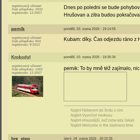
registrovaný uživatel
Dnes po poledni se bude pohybova
číslo příspěvku:
2032
registrován:
12-2007
Hrušovan a zítra budou pokračova
perník
pondělí, 03. srpna 2026 - 19:14:55
registrovaný uživatel
Kubam: díky. Čas odjezdu ráno z
číslo příspěvku:
604
registrován:
8-2012
Krokodyl
pondělí, 03. srpna 2026 - 19:36:34
registrovaný uživatel
pernik: To by mně též zajímalo, n
číslo příspěvku:
1062
registrován:
12-2007
Najbrt-Neberem do šrotu s ním
Najbrt-Vyvrchol nevkusu
Najbrt-Hnusnější, než jsme kdy čekali
Najbrt-Welcome in the darkness time
bre_steg
úterý, 04. srpna 2026 - 20:15:35