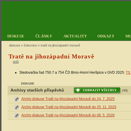
DISKUSE
ČLÁNKY
AKTUALITY
ODKAZY
M
diskuse
»
železnice
» tratě na jihozápadní moravě
Tratě na jihozápadní Moravě
dolů
Sledovačka řad 750.7 a 754 ČD Brno-Horní Heršpice v GVD 2025:
TS 
DISKUSE
Archivy starších příspěvků
(43)
Archiv diskuse Tratě na jihozápadní Moravě do 24. 7. 2025
Archiv diskuse Tratě na jihozápadní Moravě do 25. 11. 2025
Archiv diskuse Tratě na jihozápadní Moravě do 08. 5. 2026