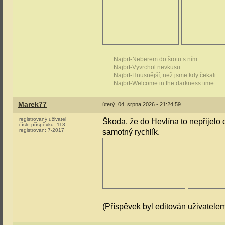
Najbrt-Neberem do šrotu s ním
Najbrt-Vyvrchol nevkusu
Najbrt-Hnusnější, než jsme kdy čekali
Najbrt-Welcome in the darkness time
Marek77
úterý, 04. srpna 2026 - 21:24:59
registrovaný uživatel
Škoda, že do Hevlína to nepřijelo c
číslo příspěvku:
113
registrován:
7-2017
samotný rychlík.
(Příspěvek byl editován uživatele