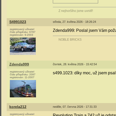
Z nejhoršího jsme uvnitř!
S4991023
středa, 27. května 2026 - 18:26:24
registrovaný uživatel
Zdenda999: Poslal jsem Vám pož
číslo příspěvku:
6787
registrován:
9-2003
NOBLE BRICKS
Zdenda999
čtvrtek, 28. května 2026 - 15:42:54
registrovaný uživatel
s499.1023: díky moc, už jsem psal 
číslo příspěvku:
2097
registrován:
11-2007
korela212
neděle, 07. června 2026 - 17:31:33
registrovaný uživatel
Revolution Train a 742 už je odst