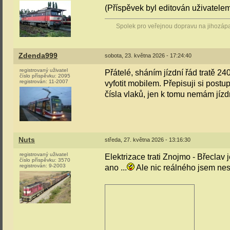
(Příspěvek byl editován uživatele
Spolek pro veřejnou dopravu na jihozáp
Zdenda999
sobota, 23. května 2026 - 17:24:40
registrovaný uživatel
Přátelé, sháním jízdní řád tratě 2
číslo příspěvku:
2095
registrován:
11-2007
vyfotit mobilem. Přepisuji si pos
čísla vlaků, jen k tomu nemám jízd
Nuts
středa, 27. května 2026 - 13:16:30
registrovaný uživatel
Elektrizace trati Znojmo - Břeclav 
číslo příspěvku:
3570
registrován:
9-2003
ano ...
Ale nic reálného jsem nesly