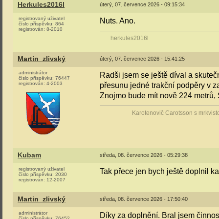
Herkules2016l
úterý, 07. července 2026 - 09:15:34
registrovaný uživatel
Nuts. Ano.
číslo příspěvku:
864
registrován:
8-2010
herkules2016l
Martin_zlivský
úterý, 07. července 2026 - 15:41:25
administrátor
Radši jsem se ještě díval a skuteč
číslo příspěvku:
76447
registrován:
4-2003
přesunu jedné trakční podpěry v z
Znojmo bude mít nově 224 metrů, 
Karotenovič Carotsson s mrkvist
Kubam
středa, 08. července 2026 - 05:29:38
registrovaný uživatel
Tak přece jen bych ještě doplnil k
číslo příspěvku:
2030
registrován:
12-2007
Martin_zlivský
středa, 08. července 2026 - 17:50:40
administrátor
Díky za doplnění. Bral jsem činnos
číslo příspěvku:
76452