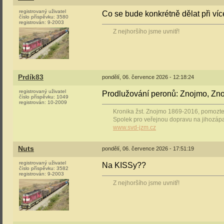
registrovaný uživatel
Co se bude konkrétně dělat při ví
číslo příspěvku:
3580
registrován:
9-2003
Z nejhoršího jsme uvnitř!
Prdík83
pondělí, 06. července 2026 - 12:18:24
registrovaný uživatel
Prodlužování peronů: Znojmo, Zno
číslo příspěvku:
1049
registrován:
10-2009
Kronika žst. Znojmo 1869-2016, pomozte s
Spolek pro veřejnou dopravu na jihozáp
www.svd-jzm.cz
Nuts
pondělí, 06. července 2026 - 17:51:19
registrovaný uživatel
Na KISSy??
číslo příspěvku:
3582
registrován:
9-2003
Z nejhoršího jsme uvnitř!