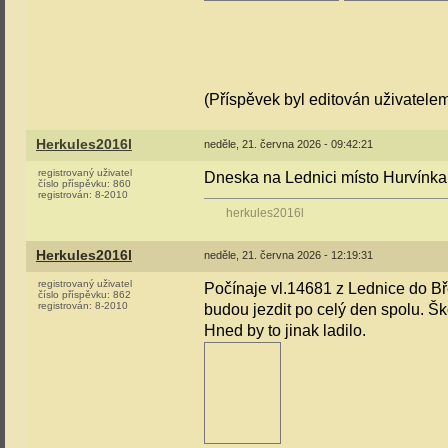
(Příspěvek byl editován uživatele
Herkules2016l
neděle, 21. června 2026 - 09:42:21
registrovaný uživatel
Dneska na Lednici místo Hurvínka
číslo příspěvku:
860
registrován:
8-2010
herkules2016l
Herkules2016l
neděle, 21. června 2026 - 12:19:31
registrovaný uživatel
Počínaje vl.14681 z Lednice do B
číslo příspěvku:
862
registrován:
8-2010
budou jezdit po celý den spolu. Š
Hned by to jinak ladilo.