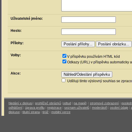
Uživatelské jméno:
Heslo:
Přílohy:
Volby:
V příspěvku používám HTML kód
Odkazy (URL) v příspěvku automaticky a
Akce:
Uděluji tímto výslovný souhlas se zprac
hledání v diskusi
|
prohlížeč obrázků
(
odtud
|
na mapě
) |
stromové zobrazení
|
posledn
odhlášení
|
úprava profilu
|
registrace
|
seznam uživatelů
|
moderátoři
|
osobní údaje
|
diskuse
|
titulní strana
|
tiráž
|
mobilní verze