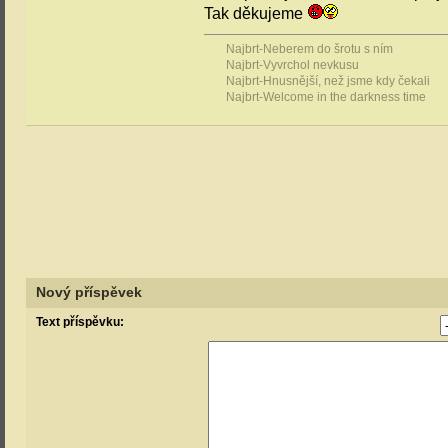
Tak děkujeme
Najbrt-Neberem do šrotu s ním
Najbrt-Vyvrchol nevkusu
Najbrt-Hnusnější, než jsme kdy čekali
Najbrt-Welcome in the darkness time
Nový příspěvek
Text příspěvku: