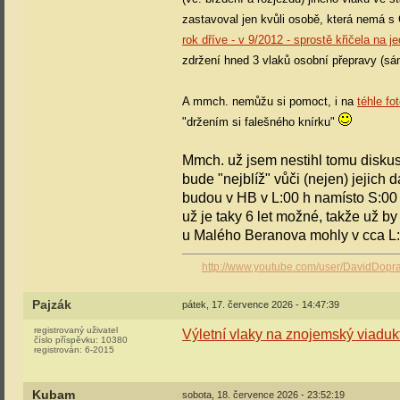
zastavoval jen kvůli osobě, která nemá s 
rok dříve - v 9/2012 - sprostě křičela na j
zdržení hned 3 vlaků osobní přepravy (sá
A mmch. nemůžu si pomoct, i na
téhle fo
"držením si falešného knírku"
Mmch. už jsem nestihl tomu diskus
bude "nejblíž" vůči (nejen) jejich
budou v HB v L:00 h namísto S:00 h
už je taky 6 let možné, takže už by
u Malého Beranova mohly v cca L:
http://www.youtube.com/user/DavidDopr
Pajzák
pátek, 17. července 2026 - 14:47:39
registrovaný uživatel
Výletní vlaky na znojemský viaduk
číslo příspěvku:
10380
registrován:
6-2015
Kubam
sobota, 18. července 2026 - 23:52:19