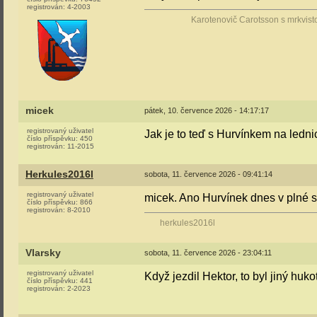
registrován:
4-2003
Karotenovič Carotsson s mrkvist
micek
pátek, 10. července 2026 - 14:17:17
registrovaný uživatel
Jak je to teď s Hurvínkem na ledni
číslo příspěvku:
450
registrován:
11-2015
Herkules2016l
sobota, 11. července 2026 - 09:41:14
registrovaný uživatel
micek. Ano Hurvínek dnes v plné sí
číslo příspěvku:
866
registrován:
8-2010
herkules2016l
Vlarsky
sobota, 11. července 2026 - 23:04:11
registrovaný uživatel
Když jezdil Hektor, to byl jiný hukot
číslo příspěvku:
441
registrován:
2-2023