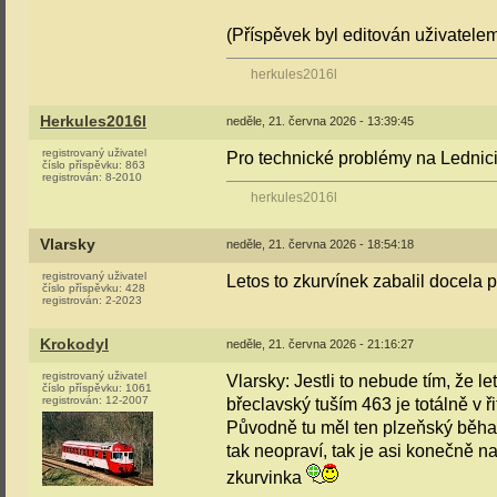
(Příspěvek byl editován uživatele
herkules2016l
Herkules2016l
neděle, 21. června 2026 - 13:39:45
registrovaný uživatel
Pro technické problémy na Lednic
číslo příspěvku:
863
registrován:
8-2010
herkules2016l
Vlarsky
neděle, 21. června 2026 - 18:54:18
registrovaný uživatel
Letos to zkurvínek zabalil docela 
číslo příspěvku:
428
registrován:
2-2023
Krokodyl
neděle, 21. června 2026 - 21:16:27
registrovaný uživatel
Vlarsky: Jestli to nebude tím, že 
číslo příspěvku:
1061
registrován:
12-2007
břeclavský tuším 463 je totálně v ři
Původně tu měl ten plzeňský běhat 
tak neopraví, tak je asi konečně n
zkurvinka