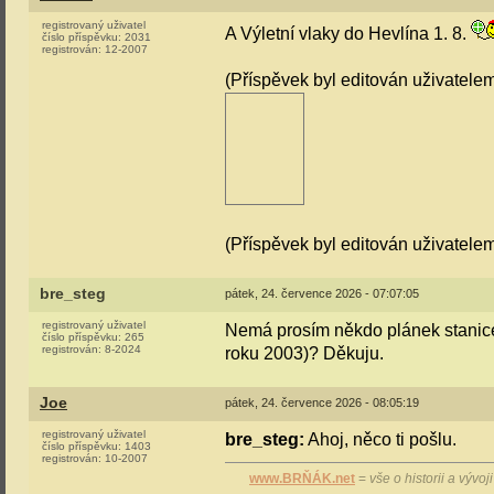
registrovaný uživatel
A Výletní vlaky do Hevlína 1. 8.
číslo příspěvku:
2031
registrován:
12-2007
(Příspěvek byl editován uživatele
(Příspěvek byl editován uživatele
bre_steg
pátek, 24. července 2026 - 07:07:05
registrovaný uživatel
Nemá prosím někdo plánek stanice 
číslo příspěvku:
265
registrován:
8-2024
roku 2003)? Děkuju.
Joe
pátek, 24. července 2026 - 08:05:19
registrovaný uživatel
bre_steg:
Ahoj, něco ti pošlu.
číslo příspěvku:
1403
registrován:
10-2007
www.BRŇÁK.net
=
vše o historii a vývo