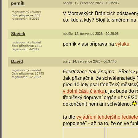
perník
neděle, 12. července 2026 - 13:35:05
registrovaný uživatel
V Moravských Bránicích odstavený
číslo příspěvku:
602
registrován:
8-2012
co, kde a kdy? Stojí to směrem na S
Stašek
neděle, 12. července 2026 - 20:29:03
registrovaný uživatel
perník > asi příprava na
výluku
číslo příspěvku:
1822
registrován:
4-2019
David
úterý, 14. července 2026 - 00:37:40
registrovaný uživatel
Elektrizace trati Znojmo - Břeclav
číslo příspěvku:
16745
registrován:
12-2007
Jak příznačné, že schválena tedy N
před 10 lety psal třebíčský městs
v dolní části článku
), jak bude do 
třebíčský dopravní orgán už v 9/201
dokončení) není ani schváleno.
(a dle
vyjádření tehdejšího ředitel
propojené" - až na to, že on ve fun