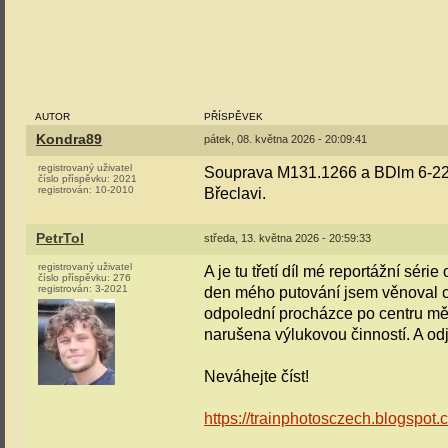
AUTOR
PŘÍSPĚVEK
Kondra89
pátek, 08. května 2026 - 20:09:41
registrovaný uživatel
Souprava M131.1266 a BDlm 6-2214
číslo příspěvku:
2021
registrován:
10-2010
Břeclavi.
PetrTol
středa, 13. května 2026 - 20:59:33
registrovaný uživatel
A je tu třetí díl mé reportážní sér
číslo příspěvku:
276
registrován:
3-2021
den mého putování jsem věnoval c
odpolední procházce po centru měs
narušena výlukovou činností. A odj
Neváhejte číst!
https://trainphotosczech.blogspot.