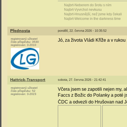
Najbrt-Neberem do šrotu s ním
Najbrt-Vyvrchol nevkusu
Najbrt-Hnusnější, než jsme kdy čekali
Najbrt-Welcome in the darkness time
Přednosta
pondělí, 22. června 2026 - 10:35:52
registrovaný uživatel
Jó, za života Vládi Kříže a v rukou 
číslo příspěvku:
3530
registrován:
3-2010
Hattrick-Transport
sobota, 27. června 2026 - 21:42:41
registrovaný uživatel
Včera jsem se zapotili nejen my, a
číslo příspěvku:
52
registrován:
3-2023
Faccs z Božic do Polanky a poté j
ČDC a odvezli do Hrušovan nad J