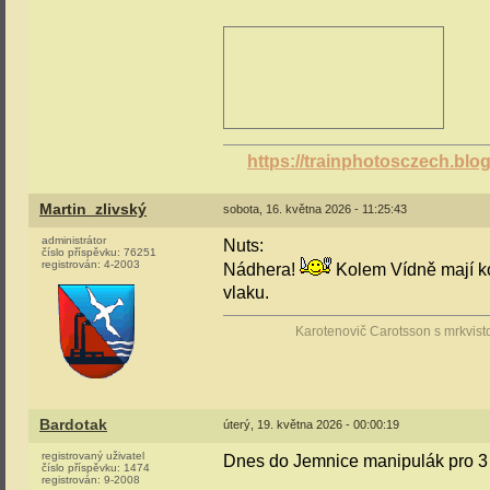
https://trainphotosczech.bl
Martin_zlivský
sobota, 16. května 2026 - 11:25:43
administrátor
Nuts:
číslo příspěvku:
76251
registrován:
4-2003
Nádhera!
Kolem Vídně mají ko
vlaku.
Karotenovič Carotsson s mrkvist
Bardotak
úterý, 19. května 2026 - 00:00:19
registrovaný uživatel
Dnes do Jemnice manipulák pro 3
číslo příspěvku:
1474
registrován:
9-2008